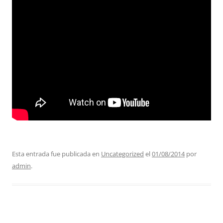
Esta entrada fue publicada en
Uncategorized
el
01/08/2014
por
admin
.