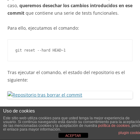
caso,
queremos desechar los cambios introducidos en ese
commit
que contiene una serie de tests funcionales.
Para ello, ejecutamos el comando:
git reset --hard HEAD~1
Tras ejecutar el comando, el estado del repositorio es el
siguiente:
Como podéis ver, el commit 600cc08 ha desaparecido que
Uso de cookies
era lo que queríamos. Además, la rama activa se ha
Este sitio web utiliza cookies para que usted tenga la mejor experiencia de
usuario. Si continúa navegando está dando su consentimiento para la aceptació
desplazado un commit hacia abajo y nuestro área de
de las mencionadas cookies y la aceptación de nuestra
política de cookies
, pinc
el enlace para mayor información.
trabajo ha quedado en el estado del commit 6eb9f2d. Los
plugin cooki
ACEPTAR
tests funcionales que estaban en el commit se han perdido