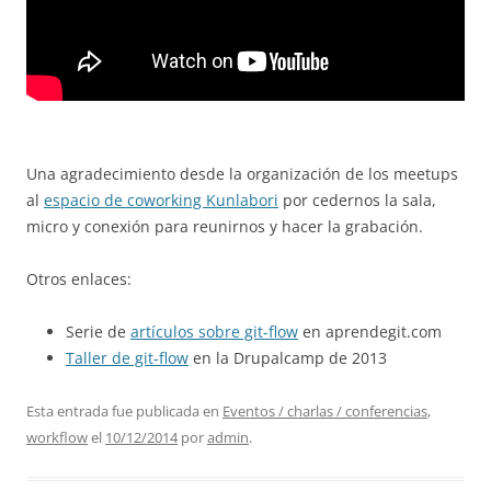
Una agradecimiento desde la organización de los meetups
al
espacio de coworking Kunlabori
por cedernos la sala,
micro y conexión para reunirnos y hacer la grabación.
Otros enlaces:
Serie de
artículos sobre git-flow
en aprendegit.com
Taller de git-flow
en la Drupalcamp de 2013
Esta entrada fue publicada en
Eventos / charlas / conferencias
,
workflow
el
10/12/2014
por
admin
.