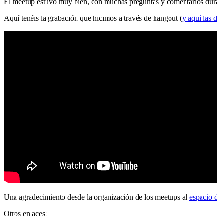
El meetup estuvo muy bien, con muchas preguntas y comentarios durante
Aquí tenéis la grabación que hicimos a través de hangout (
y aquí las d
Una agradecimiento desde la organización de los meetups al
espacio 
Otros enlaces: