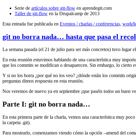
Serie de
artículos sobre git-flow
en aprendegit.com
Taller de git-flow
en la Drupalcamp de 2013
Esta entrada fue publicada en
Eventos / charlas / conferencias
,
workf
git no borra nada… hasta que pasa el reco
La semana pasada (el 21 de julio para ser más concretos) tuvo lugar e
En esta reunión estuvimos hablando de una característica muy import
que los commits se modifican o desaparecen. Sin embargo, lo cierto es 
Y si no los borra ¿por qué no los veo? ¿dónde están los commits origi
preguntas dimos respuesta en esta reunión.
Nos veremos de nuevo ya en septiembre ¡que paséis todos un buen v
Parte I: git no borra nada…
En esta primera parte de la charla, vemos una característica muy poco
la carpeta .git).
Para mostrarlo, comenzamos viendo cómo la opción –amend del coma