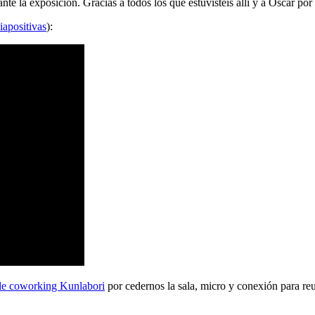
 la exposición. Gracias a todos los que estuvisteis allí y a Oscar por 
iapositivas
):
de coworking Kunlabori
por cedernos la sala, micro y conexión para reu