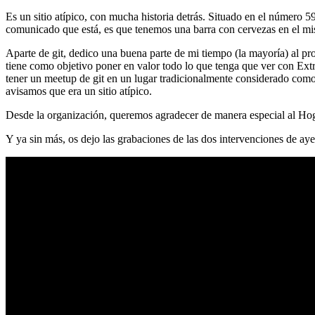
Es un sitio atípico, con mucha historia detrás. Situado en el número 5
comunicado que está, es que tenemos una barra con cervezas en el mi
Aparte de git, dedico una buena parte de mi tiempo (la mayoría) al
tiene como objetivo poner en valor todo lo que tenga que ver con Ex
tener un meetup de git en un lugar tradicionalmente considerado como 
avisamos que era un sitio atípico.
Desde la organización, queremos agradecer de manera especial al Hog
Y ya sin más, os dejo las grabaciones de las dos intervenciones de aye