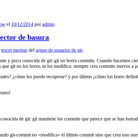
low
el
10/12/2014
por
admin
.
lector de basura
l
tercer meetup
del
grupo de usuarios de git
.
ante y poco conocida de git: git no borra commits. Cuando hacemos cie
que git no los borra, ni los modifica: siempre crea commits nuevos a par
nales? ¿cómo los puedo recuperar? y por último ¿cómo los borro definiti
erano!
 conocida de git: git mantiene los commits que parece que se han borra
ndo git-commit no «modifica» el último commit sino que crea uno nu