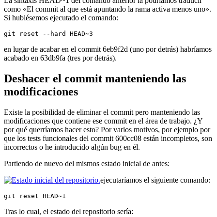
La sintaxis HEAD~1 del comando anterior la podríamos traducir
como «El commit al que está apuntando la rama activa menos uno».
Si hubiésemos ejecutado el comando:
git reset --hard HEAD~3
en lugar de acabar en el commit 6eb9f2d (uno por detrás) habríamos
acabado en 63db9fa (tres por detrás).
Deshacer el commit manteniendo las
modificaciones
Existe la posibilidad de eliminar el commit pero manteniendo las
modificaciones que contiene ese commit en el área de trabajo. ¿Y
por qué querríamos hacer esto? Por varios motivos, por ejemplo por
que los tests funcionales del commit 600cc08 están incompletos, son
incorrectos o he introducido algún bug en él.
Partiendo de nuevo del mismos estado inicial de antes:
ejecutaríamos el siguiente comando:
git reset HEAD~1
Tras lo cual, el estado del repositorio sería: