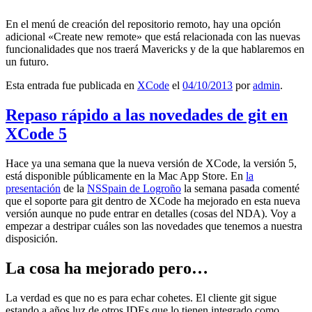
En el menú de creación del repositorio remoto, hay una opción
adicional «Create new remote» que está relacionada con las nuevas
funcionalidades que nos traerá Mavericks y de la que hablaremos en
un futuro.
Esta entrada fue publicada en
XCode
el
04/10/2013
por
admin
.
Repaso rápido a las novedades de git en
XCode 5
Hace ya una semana que la nueva versión de XCode, la versión 5,
está disponible públicamente en la Mac App Store. En
la
presentación
de la
NSSpain de Logroño
la semana pasada comenté
que el soporte para git dentro de XCode ha mejorado en esta nueva
versión aunque no pude entrar en detalles (cosas del NDA). Voy a
empezar a destripar cuáles son las novedades que tenemos a nuestra
disposición.
La cosa ha mejorado pero…
La verdad es que no es para echar cohetes. El cliente git sigue
estando a años luz de otros IDEs que lo tienen integrado como