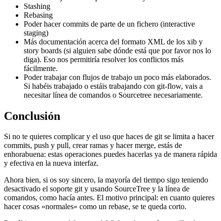
Stashing
Rebasing
Poder hacer commits de parte de un fichero (interactive
staging)
Más documentación acerca del formato XML de los xib y
story boards (si alguien sabe dónde está que por favor nos lo
diga). Eso nos permitiría resolver los conflictos más
fácilmente.
Poder trabajar con flujos de trabajo un poco más elaborados.
Si habéis trabajado o estáis trabajando con git-flow, vais a
necesitar línea de comandos o Sourcetree necesariamente.
Conclusión
Si no te quieres complicar y el uso que haces de git se limita a hacer
commits, push y pull, crear ramas y hacer merge, estás de
enhorabuena: estas operaciones puedes hacerlas ya de manera rápida
y efectiva en la nueva interfaz.
Ahora bien, si os soy sincero, la mayoría del tiempo sigo teniendo
desactivado el soporte git y usando SourceTree y la línea de
comandos, como hacía antes. El motivo principal: en cuanto quieres
hacer cosas «normales» como un rebase, se te queda corto.