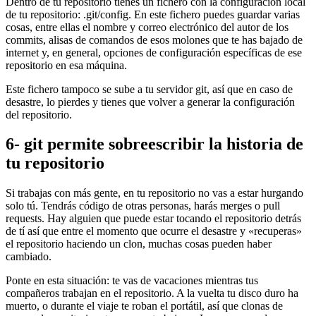
Dentro de tu repositorio tienes un fichero con la configuración local
de tu repositorio: .git/config. En este fichero puedes guardar varias
cosas, entre ellas el nombre y correo electrónico del autor de los
commits, alisas de comandos de esos molones que te has bajado de
internet y, en general, opciones de configuración específicas de ese
repositorio en esa máquina.
Este fichero tampoco se sube a tu servidor git, así que en caso de
desastre, lo pierdes y tienes que volver a generar la configuración
del repositorio.
6- git permite sobreescribir la historia de
tu repositorio
Si trabajas con más gente, en tu repositorio no vas a estar hurgando
solo tú. Tendrás código de otras personas, harás merges o pull
requests. Hay alguien que puede estar tocando el repositorio detrás
de tí así que entre el momento que ocurre el desastre y «recuperas»
el repositorio haciendo un clon, muchas cosas pueden haber
cambiado.
Ponte en esta situación: te vas de vacaciones mientras tus
compañeros trabajan en el repositorio. A la vuelta tu disco duro ha
muerto, o durante el viaje te roban el portátil, así que clonas de