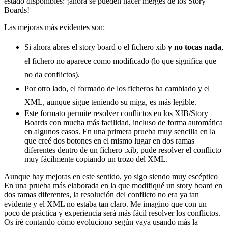
estado disponibles: ¡ahora se pueden hacer merges de los Story
Boards!
Las mejoras más evidentes son:
Si ahora abres el story board o el fichero xib
y no tocas nada
,
el fichero no aparece como modificado (lo que significa que
no da conflictos).
Por otro lado, el formado de los ficheros ha cambiado y el
XML, aunque sigue teniendo su miga, es más legible.
Este formato permite resolver conflictos en los XIB/Story
Boards con mucha más facilidad, incluso de forma automática
en algunos casos. En una primera prueba muy sencilla en la
que creé dos botones en el mismo lugar en dos ramas
diferentes dentro de un fichero .xib, pude resolver el conflicto
muy fácilmente copiando un trozo del XML.
Aunque hay mejoras en este sentido, yo sigo siendo muy escéptico
En una prueba más elaborada en la que modifiqué un story board en
dos ramas diferentes, la resolución del conflicto no era ya tan
evidente y el XML no estaba tan claro. Me imagino que con un
poco de práctica y experiencia será más fácil resolver los conflictos.
Os iré contando cómo evoluciono según vaya usando más la