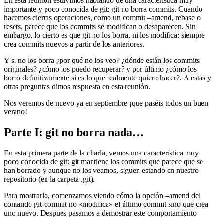
En esta reunión estuvimos hablando de una característica muy
importante y poco conocida de git: git no borra commits. Cuando
hacemos ciertas operaciones, como un commit –amend, rebase o
resets, parece que los commits se modifican o desaparecen. Sin
embargo, lo cierto es que git no los borra, ni los modifica: siempre
crea commits nuevos a partir de los anteriores.
Y si no los borra ¿por qué no los veo? ¿dónde están los commits
originales? ¿cómo los puedo recuperar? y por último ¿cómo los
borro definitivamente si es lo que realmente quiero hacer?. A estas y
otras preguntas dimos respuesta en esta reunión.
Nos veremos de nuevo ya en septiembre ¡que paséis todos un buen
verano!
Parte I: git no borra nada…
En esta primera parte de la charla, vemos una característica muy
poco conocida de git: git mantiene los commits que parece que se
han borrado y aunque no los veamos, siguen estando en nuestro
repositorio (en la carpeta .git).
Para mostrarlo, comenzamos viendo cómo la opción –amend del
comando git-commit no «modifica» el último commit sino que crea
uno nuevo. Después pasamos a demostrar este comportamiento