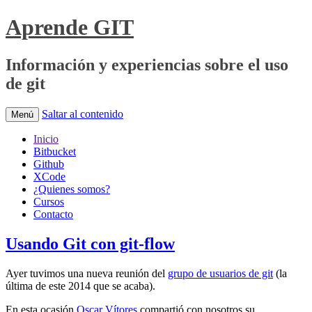
Aprende GIT
Información y experiencias sobre el uso
de git
Saltar al contenido
Menú
Inicio
Bitbucket
Github
XCode
¿Quienes somos?
Cursos
Contacto
Usando Git con git-flow
Ayer tuvimos una nueva reunión del
grupo de usuarios de git
(la
última de este 2014 que se acaba).
En esta ocasión
Oscar Vítores
compartió con nosotros su