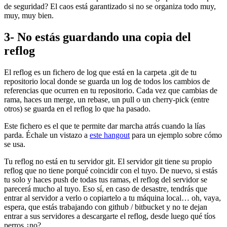
de seguridad? El caos está garantizado si no se organiza todo muy,
muy, muy bien.
3- No estás guardando una copia del
reflog
El reflog es un fichero de log que está en la carpeta .git de tu
repositorio local donde se guarda un log de todos los cambios de
referencias que ocurren en tu repositorio. Cada vez que cambias de
rama, haces un merge, un rebase, un pull o un cherry-pick (entre
otros) se guarda en el reflog lo que ha pasado.
Este fichero es el que te permite dar marcha atrás cuando la lías
parda. Échale un vistazo a
este hangout
para un ejemplo sobre cómo
se usa.
Tu reflog no está en tu servidor git. El servidor git tiene su propio
reflog que no tiene porqué coincidir con el tuyo. De nuevo, si estás
tu solo y haces push de todas tus ramas, el reflog del servidor se
parecerá mucho al tuyo. Eso sí, en caso de desastre, tendrás que
entrar al servidor a verlo o copiartelo a tu máquina local… oh, vaya,
espera, que estás trabajando con github / bitbucket y no te dejan
entrar a sus servidores a descargarte el reflog, desde luego qué tíos
perros ¿no?.