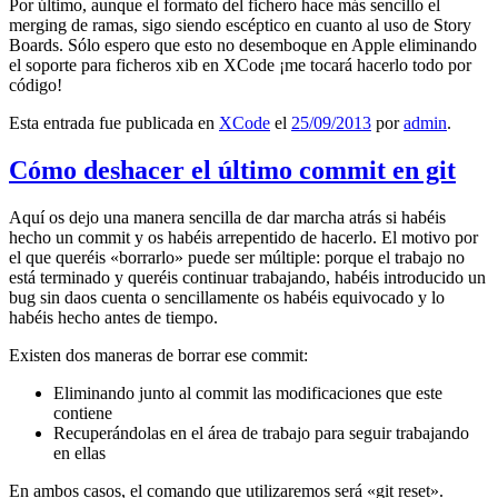
Por último, aunque el formato del fichero hace más sencillo el
merging de ramas, sigo siendo escéptico en cuanto al uso de Story
Boards. Sólo espero que esto no desemboque en Apple eliminando
el soporte para ficheros xib en XCode ¡me tocará hacerlo todo por
código!
Esta entrada fue publicada en
XCode
el
25/09/2013
por
admin
.
Cómo deshacer el último commit en git
Aquí os dejo una manera sencilla de dar marcha atrás si habéis
hecho un commit y os habéis arrepentido de hacerlo. El motivo por
el que queréis «borrarlo» puede ser múltiple: porque el trabajo no
está terminado y queréis continuar trabajando, habéis introducido un
bug sin daos cuenta o sencillamente os habéis equivocado y lo
habéis hecho antes de tiempo.
Existen dos maneras de borrar ese commit:
Eliminando junto al commit las modificaciones que este
contiene
Recuperándolas en el área de trabajo para seguir trabajando
en ellas
En ambos casos, el comando que utilizaremos será «git reset».