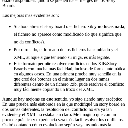
estado disponibles: ¡ahora se pueden hacer merges de los Story
Boards!
Las mejoras más evidentes son:
Si ahora abres el story board o el fichero xib
y no tocas nada
,
el fichero no aparece como modificado (lo que significa que
no da conflictos).
Por otro lado, el formado de los ficheros ha cambiado y el
XML, aunque sigue teniendo su miga, es más legible.
Este formato permite resolver conflictos en los XIB/Story
Boards con mucha más facilidad, incluso de forma automática
en algunos casos. En una primera prueba muy sencilla en la
que creé dos botones en el mismo lugar en dos ramas
diferentes dentro de un fichero .xib, pude resolver el conflicto
muy fácilmente copiando un trozo del XML.
Aunque hay mejoras en este sentido, yo sigo siendo muy escéptico
En una prueba más elaborada en la que modifiqué un story board en
dos ramas diferentes, la resolución del conflicto no era ya tan
evidente y el XML no estaba tan claro. Me imagino que con un
poco de práctica y experiencia será más fácil resolver los conflictos.
Os iré contando cómo evoluciono según vaya usando más la