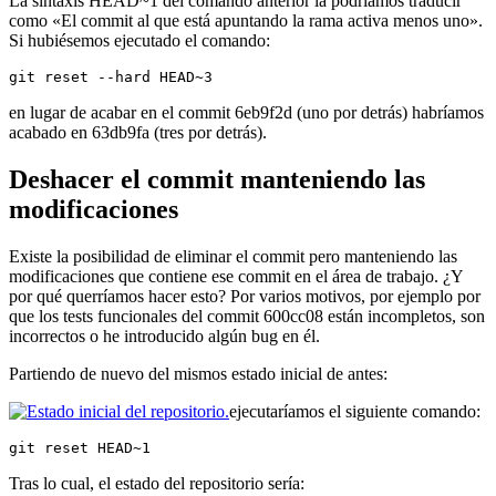
La sintaxis HEAD~1 del comando anterior la podríamos traducir
como «El commit al que está apuntando la rama activa menos uno».
Si hubiésemos ejecutado el comando:
git reset --hard HEAD~3
en lugar de acabar en el commit 6eb9f2d (uno por detrás) habríamos
acabado en 63db9fa (tres por detrás).
Deshacer el commit manteniendo las
modificaciones
Existe la posibilidad de eliminar el commit pero manteniendo las
modificaciones que contiene ese commit en el área de trabajo. ¿Y
por qué querríamos hacer esto? Por varios motivos, por ejemplo por
que los tests funcionales del commit 600cc08 están incompletos, son
incorrectos o he introducido algún bug en él.
Partiendo de nuevo del mismos estado inicial de antes:
ejecutaríamos el siguiente comando:
git reset HEAD~1
Tras lo cual, el estado del repositorio sería: