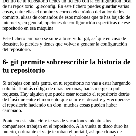
Dentro de tu repositorio tienes un fichero con la configuración local
de tu repositorio: .git/config. En este fichero puedes guardar varias
cosas, entre ellas el nombre y correo electrónico del autor de los
commits, alisas de comandos de esos molones que te has bajado de
internet y, en general, opciones de configuración específicas de ese
repositorio en esa máquina.
Este fichero tampoco se sube a tu servidor git, así que en caso de
desastre, lo pierdes y tienes que volver a generar la configuración
del repositorio.
6- git permite sobreescribir la historia de
tu repositorio
Si trabajas con más gente, en tu repositorio no vas a estar hurgando
solo tú. Tendrás código de otras personas, harás merges o pull
requests. Hay alguien que puede estar tocando el repositorio detrás
de tí así que entre el momento que ocurre el desastre y «recuperas»
el repositorio haciendo un clon, muchas cosas pueden haber
cambiado.
Ponte en esta situación: te vas de vacaciones mientras tus
compañeros trabajan en el repositorio. A la vuelta tu disco duro ha
muerto, o durante el viaje te roban el portátil, así que clonas de