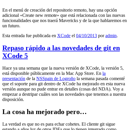
En el menú de creación del repositorio remoto, hay una opción
adicional «Create new remote» que está relacionada con las nuevas
funcionalidades que nos traerá Mavericks y de la que hablaremos en
un futuro.
Esta entrada fue publicada en
XCode
el
04/10/2013
por
admin
.
Repaso rápido a las novedades de git en
XCode 5
Hace ya una semana que la nueva versión de XCode, la versión 5,
está disponible públicamente en la Mac App Store. En
la
presentación
de la
NSSpain de Logroño
la semana pasada comenté
que el soporte para git dentro de XCode ha mejorado en esta nueva
versión aunque no pude entrar en detalles (cosas del NDA). Voy a
empezar a destripar cuáles son las novedades que tenemos a nuestra
disposición.
La cosa ha mejorado pero…
La verdad es que no es para echar cohetes. El cliente git sigue
estando a años luz de otros IDEs que lo tienen integrado como