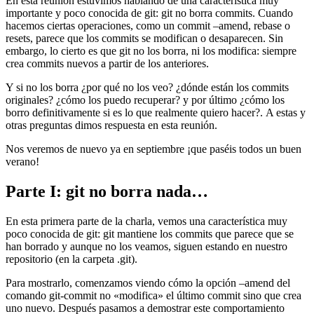
En esta reunión estuvimos hablando de una característica muy
importante y poco conocida de git: git no borra commits. Cuando
hacemos ciertas operaciones, como un commit –amend, rebase o
resets, parece que los commits se modifican o desaparecen. Sin
embargo, lo cierto es que git no los borra, ni los modifica: siempre
crea commits nuevos a partir de los anteriores.
Y si no los borra ¿por qué no los veo? ¿dónde están los commits
originales? ¿cómo los puedo recuperar? y por último ¿cómo los
borro definitivamente si es lo que realmente quiero hacer?. A estas y
otras preguntas dimos respuesta en esta reunión.
Nos veremos de nuevo ya en septiembre ¡que paséis todos un buen
verano!
Parte I: git no borra nada…
En esta primera parte de la charla, vemos una característica muy
poco conocida de git: git mantiene los commits que parece que se
han borrado y aunque no los veamos, siguen estando en nuestro
repositorio (en la carpeta .git).
Para mostrarlo, comenzamos viendo cómo la opción –amend del
comando git-commit no «modifica» el último commit sino que crea
uno nuevo. Después pasamos a demostrar este comportamiento