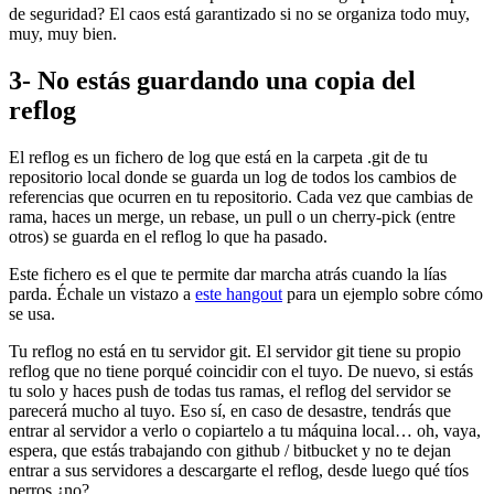
de seguridad? El caos está garantizado si no se organiza todo muy,
muy, muy bien.
3- No estás guardando una copia del
reflog
El reflog es un fichero de log que está en la carpeta .git de tu
repositorio local donde se guarda un log de todos los cambios de
referencias que ocurren en tu repositorio. Cada vez que cambias de
rama, haces un merge, un rebase, un pull o un cherry-pick (entre
otros) se guarda en el reflog lo que ha pasado.
Este fichero es el que te permite dar marcha atrás cuando la lías
parda. Échale un vistazo a
este hangout
para un ejemplo sobre cómo
se usa.
Tu reflog no está en tu servidor git. El servidor git tiene su propio
reflog que no tiene porqué coincidir con el tuyo. De nuevo, si estás
tu solo y haces push de todas tus ramas, el reflog del servidor se
parecerá mucho al tuyo. Eso sí, en caso de desastre, tendrás que
entrar al servidor a verlo o copiartelo a tu máquina local… oh, vaya,
espera, que estás trabajando con github / bitbucket y no te dejan
entrar a sus servidores a descargarte el reflog, desde luego qué tíos
perros ¿no?.