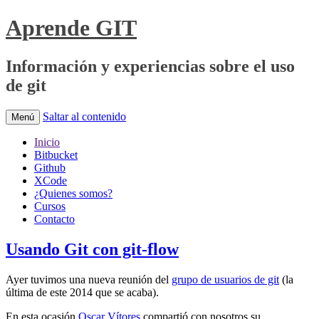
Aprende GIT
Información y experiencias sobre el uso
de git
Saltar al contenido
Menú
Inicio
Bitbucket
Github
XCode
¿Quienes somos?
Cursos
Contacto
Usando Git con git-flow
Ayer tuvimos una nueva reunión del
grupo de usuarios de git
(la
última de este 2014 que se acaba).
En esta ocasión
Oscar Vítores
compartió con nosotros su