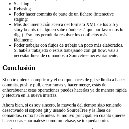
Stashing
Rebasing
Poder hacer commits de parte de un fichero (interactive
staging)
Más documentación acerca del formato XML de los xib y
story boards (si alguien sabe dónde está que por favor nos lo
diga). Eso nos permitiría resolver los conflictos más
fácilmente.
Poder trabajar con flujos de trabajo un poco más elaborados.
Si habéis trabajado o estáis trabajando con git-flow, vais a
necesitar línea de comandos o Sourcetree necesariamente.
Conclusión
Si no te quieres complicar y el uso que haces de git se limita a hacer
commits, push y pull, crear ramas y hacer merge, estás de
enhorabuena: estas operaciones puedes hacerlas ya de manera rápida
y efectiva en la nueva interfaz.
Ahora bien, si os soy sincero, la mayoría del tiempo sigo teniendo
desactivado el soporte git y usando SourceTree y la línea de
comandos, como hacía antes. El motivo principal: en cuanto quieres
hacer cosas «normales» como un rebase, se te queda corto.