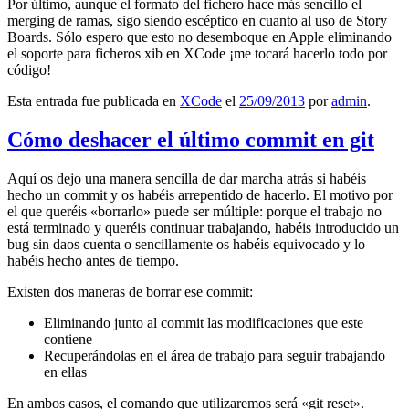
Por último, aunque el formato del fichero hace más sencillo el
merging de ramas, sigo siendo escéptico en cuanto al uso de Story
Boards. Sólo espero que esto no desemboque en Apple eliminando
el soporte para ficheros xib en XCode ¡me tocará hacerlo todo por
código!
Esta entrada fue publicada en
XCode
el
25/09/2013
por
admin
.
Cómo deshacer el último commit en git
Aquí os dejo una manera sencilla de dar marcha atrás si habéis
hecho un commit y os habéis arrepentido de hacerlo. El motivo por
el que queréis «borrarlo» puede ser múltiple: porque el trabajo no
está terminado y queréis continuar trabajando, habéis introducido un
bug sin daos cuenta o sencillamente os habéis equivocado y lo
habéis hecho antes de tiempo.
Existen dos maneras de borrar ese commit:
Eliminando junto al commit las modificaciones que este
contiene
Recuperándolas en el área de trabajo para seguir trabajando
en ellas
En ambos casos, el comando que utilizaremos será «git reset».