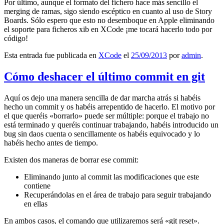
Por último, aunque el formato del fichero hace más sencillo el
merging de ramas, sigo siendo escéptico en cuanto al uso de Story
Boards. Sólo espero que esto no desemboque en Apple eliminando
el soporte para ficheros xib en XCode ¡me tocará hacerlo todo por
código!
Esta entrada fue publicada en
XCode
el
25/09/2013
por
admin
.
Cómo deshacer el último commit en git
Aquí os dejo una manera sencilla de dar marcha atrás si habéis
hecho un commit y os habéis arrepentido de hacerlo. El motivo por
el que queréis «borrarlo» puede ser múltiple: porque el trabajo no
está terminado y queréis continuar trabajando, habéis introducido un
bug sin daos cuenta o sencillamente os habéis equivocado y lo
habéis hecho antes de tiempo.
Existen dos maneras de borrar ese commit:
Eliminando junto al commit las modificaciones que este
contiene
Recuperándolas en el área de trabajo para seguir trabajando
en ellas
En ambos casos, el comando que utilizaremos será «git reset».