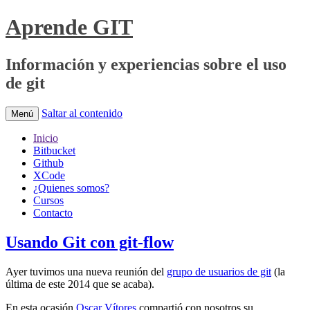
Aprende GIT
Información y experiencias sobre el uso
de git
Saltar al contenido
Menú
Inicio
Bitbucket
Github
XCode
¿Quienes somos?
Cursos
Contacto
Usando Git con git-flow
Ayer tuvimos una nueva reunión del
grupo de usuarios de git
(la
última de este 2014 que se acaba).
En esta ocasión
Oscar Vítores
compartió con nosotros su