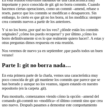
En esta reunión estuvimos hablando de una característica muy
importante y poco conocida de git: git no borra commits. Cuando
hacemos ciertas operaciones, como un commit –amend, rebase o
resets, parece que los commits se modifican o desaparecen. Sin
embargo, lo cierto es que git no los borra, ni los modifica: siempre
crea commits nuevos a partir de los anteriores.
Y si no los borra ¿por qué no los veo? ¿dónde están los commits
originales? ¿cómo los puedo recuperar? y por último ¿cómo los
borro definitivamente si es lo que realmente quiero hacer?. A estas y
otras preguntas dimos respuesta en esta reunión.
Nos veremos de nuevo ya en septiembre ¡que paséis todos un buen
verano!
Parte I: git no borra nada…
En esta primera parte de la charla, vemos una característica muy
poco conocida de git: git mantiene los commits que parece que se
han borrado y aunque no los veamos, siguen estando en nuestro
repositorio (en la carpeta .git).
Para mostrarlo, comenzamos viendo cómo la opción –amend del
comando git-commit no «modifica» el último commit sino que crea
uno nuevo. Después pasamos a demostrar este comportamiento