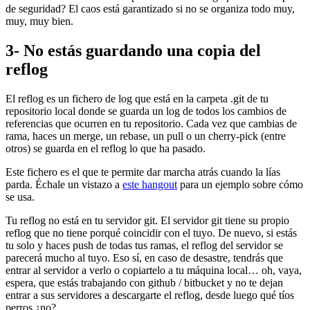
de seguridad? El caos está garantizado si no se organiza todo muy,
muy, muy bien.
3- No estás guardando una copia del
reflog
El reflog es un fichero de log que está en la carpeta .git de tu
repositorio local donde se guarda un log de todos los cambios de
referencias que ocurren en tu repositorio. Cada vez que cambias de
rama, haces un merge, un rebase, un pull o un cherry-pick (entre
otros) se guarda en el reflog lo que ha pasado.
Este fichero es el que te permite dar marcha atrás cuando la lías
parda. Échale un vistazo a
este hangout
para un ejemplo sobre cómo
se usa.
Tu reflog no está en tu servidor git. El servidor git tiene su propio
reflog que no tiene porqué coincidir con el tuyo. De nuevo, si estás
tu solo y haces push de todas tus ramas, el reflog del servidor se
parecerá mucho al tuyo. Eso sí, en caso de desastre, tendrás que
entrar al servidor a verlo o copiartelo a tu máquina local… oh, vaya,
espera, que estás trabajando con github / bitbucket y no te dejan
entrar a sus servidores a descargarte el reflog, desde luego qué tíos
perros ¿no?.