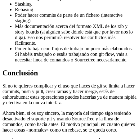
Stashing
Rebasing
Poder hacer commits de parte de un fichero (interactive
staging)
Más documentación acerca del formato XML de los xib y
story boards (si alguien sabe dónde está que por favor nos lo
diga). Eso nos permitiría resolver los conflictos más
fácilmente.
Poder trabajar con flujos de trabajo un poco más elaborados.
Si habéis trabajado o estáis trabajando con git-flow, vais a
necesitar línea de comandos o Sourcetree necesariamente.
Conclusión
Si no te quieres complicar y el uso que haces de git se limita a hacer
commits, push y pull, crear ramas y hacer merge, estás de
enhorabuena: estas operaciones puedes hacerlas ya de manera rápida
y efectiva en la nueva interfaz.
Ahora bien, si os soy sincero, la mayoría del tiempo sigo teniendo
desactivado el soporte git y usando SourceTree y la línea de
comandos, como hacía antes. El motivo principal: en cuanto quieres
hacer cosas «normales» como un rebase, se te queda corto.