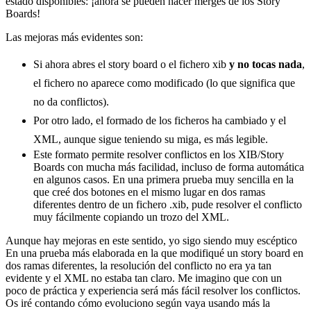
estado disponibles: ¡ahora se pueden hacer merges de los Story
Boards!
Las mejoras más evidentes son:
Si ahora abres el story board o el fichero xib
y no tocas nada
,
el fichero no aparece como modificado (lo que significa que
no da conflictos).
Por otro lado, el formado de los ficheros ha cambiado y el
XML, aunque sigue teniendo su miga, es más legible.
Este formato permite resolver conflictos en los XIB/Story
Boards con mucha más facilidad, incluso de forma automática
en algunos casos. En una primera prueba muy sencilla en la
que creé dos botones en el mismo lugar en dos ramas
diferentes dentro de un fichero .xib, pude resolver el conflicto
muy fácilmente copiando un trozo del XML.
Aunque hay mejoras en este sentido, yo sigo siendo muy escéptico
En una prueba más elaborada en la que modifiqué un story board en
dos ramas diferentes, la resolución del conflicto no era ya tan
evidente y el XML no estaba tan claro. Me imagino que con un
poco de práctica y experiencia será más fácil resolver los conflictos.
Os iré contando cómo evoluciono según vaya usando más la