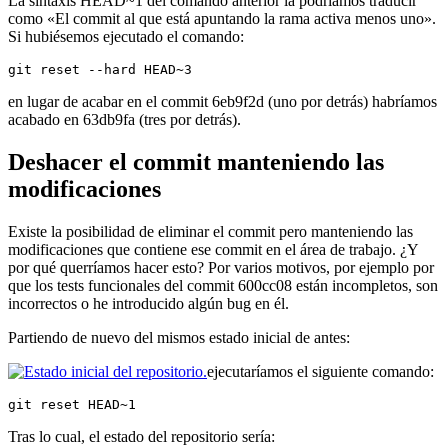
La sintaxis HEAD~1 del comando anterior la podríamos traducir
como «El commit al que está apuntando la rama activa menos uno».
Si hubiésemos ejecutado el comando:
git reset --hard HEAD~3
en lugar de acabar en el commit 6eb9f2d (uno por detrás) habríamos
acabado en 63db9fa (tres por detrás).
Deshacer el commit manteniendo las
modificaciones
Existe la posibilidad de eliminar el commit pero manteniendo las
modificaciones que contiene ese commit en el área de trabajo. ¿Y
por qué querríamos hacer esto? Por varios motivos, por ejemplo por
que los tests funcionales del commit 600cc08 están incompletos, son
incorrectos o he introducido algún bug en él.
Partiendo de nuevo del mismos estado inicial de antes:
ejecutaríamos el siguiente comando:
git reset HEAD~1
Tras lo cual, el estado del repositorio sería: