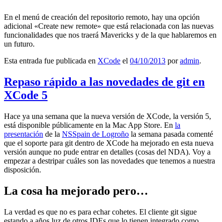
En el menú de creación del repositorio remoto, hay una opción
adicional «Create new remote» que está relacionada con las nuevas
funcionalidades que nos traerá Mavericks y de la que hablaremos en
un futuro.
Esta entrada fue publicada en
XCode
el
04/10/2013
por
admin
.
Repaso rápido a las novedades de git en
XCode 5
Hace ya una semana que la nueva versión de XCode, la versión 5,
está disponible públicamente en la Mac App Store. En
la
presentación
de la
NSSpain de Logroño
la semana pasada comenté
que el soporte para git dentro de XCode ha mejorado en esta nueva
versión aunque no pude entrar en detalles (cosas del NDA). Voy a
empezar a destripar cuáles son las novedades que tenemos a nuestra
disposición.
La cosa ha mejorado pero…
La verdad es que no es para echar cohetes. El cliente git sigue
estando a años luz de otros IDEs que lo tienen integrado como