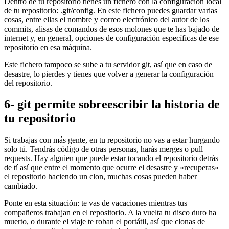
Dentro de tu repositorio tienes un fichero con la configuración local
de tu repositorio: .git/config. En este fichero puedes guardar varias
cosas, entre ellas el nombre y correo electrónico del autor de los
commits, alisas de comandos de esos molones que te has bajado de
internet y, en general, opciones de configuración específicas de ese
repositorio en esa máquina.
Este fichero tampoco se sube a tu servidor git, así que en caso de
desastre, lo pierdes y tienes que volver a generar la configuración
del repositorio.
6- git permite sobreescribir la historia de
tu repositorio
Si trabajas con más gente, en tu repositorio no vas a estar hurgando
solo tú. Tendrás código de otras personas, harás merges o pull
requests. Hay alguien que puede estar tocando el repositorio detrás
de tí así que entre el momento que ocurre el desastre y «recuperas»
el repositorio haciendo un clon, muchas cosas pueden haber
cambiado.
Ponte en esta situación: te vas de vacaciones mientras tus
compañeros trabajan en el repositorio. A la vuelta tu disco duro ha
muerto, o durante el viaje te roban el portátil, así que clonas de