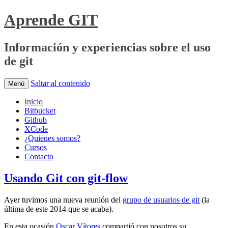
Aprende GIT
Información y experiencias sobre el uso
de git
Saltar al contenido
Menú
Inicio
Bitbucket
Github
XCode
¿Quienes somos?
Cursos
Contacto
Usando Git con git-flow
Ayer tuvimos una nueva reunión del
grupo de usuarios de git
(la
última de este 2014 que se acaba).
En esta ocasión
Oscar Vítores
compartió con nosotros su