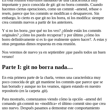
En esta reunión estuvimos hablando de una característica muy
importante y poco conocida de git: git no borra commits. Cuando
hacemos ciertas operaciones, como un commit –amend, rebase o
resets, parece que los commits se modifican o desaparecen. Sin
embargo, lo cierto es que git no los borra, ni los modifica: siempre
crea commits nuevos a partir de los anteriores.
Y si no los borra ¿por qué no los veo? ¿dónde están los commits
originales? ¿cómo los puedo recuperar? y por último ¿cómo los
borro definitivamente si es lo que realmente quiero hacer?. A estas y
otras preguntas dimos respuesta en esta reunión.
Nos veremos de nuevo ya en septiembre ¡que paséis todos un buen
verano!
Parte I: git no borra nada…
En esta primera parte de la charla, vemos una característica muy
poco conocida de git: git mantiene los commits que parece que se
han borrado y aunque no los veamos, siguen estando en nuestro
repositorio (en la carpeta .git).
Para mostrarlo, comenzamos viendo cómo la opción –amend del
comando git-commit no «modifica» el último commit sino que crea
uno nuevo. Después pasamos a demostrar este comportamiento