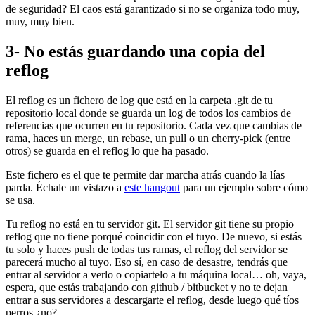
de seguridad? El caos está garantizado si no se organiza todo muy,
muy, muy bien.
3- No estás guardando una copia del
reflog
El reflog es un fichero de log que está en la carpeta .git de tu
repositorio local donde se guarda un log de todos los cambios de
referencias que ocurren en tu repositorio. Cada vez que cambias de
rama, haces un merge, un rebase, un pull o un cherry-pick (entre
otros) se guarda en el reflog lo que ha pasado.
Este fichero es el que te permite dar marcha atrás cuando la lías
parda. Échale un vistazo a
este hangout
para un ejemplo sobre cómo
se usa.
Tu reflog no está en tu servidor git. El servidor git tiene su propio
reflog que no tiene porqué coincidir con el tuyo. De nuevo, si estás
tu solo y haces push de todas tus ramas, el reflog del servidor se
parecerá mucho al tuyo. Eso sí, en caso de desastre, tendrás que
entrar al servidor a verlo o copiartelo a tu máquina local… oh, vaya,
espera, que estás trabajando con github / bitbucket y no te dejan
entrar a sus servidores a descargarte el reflog, desde luego qué tíos
perros ¿no?.