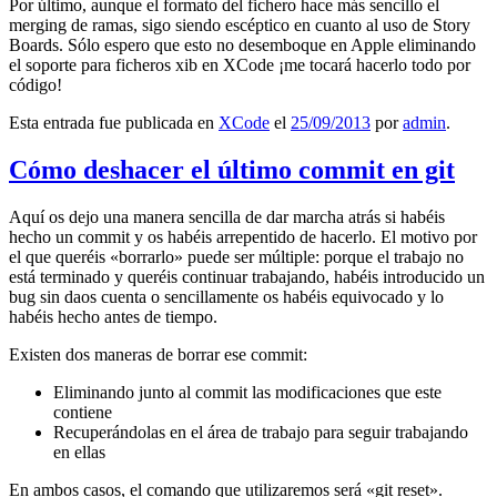
Por último, aunque el formato del fichero hace más sencillo el
merging de ramas, sigo siendo escéptico en cuanto al uso de Story
Boards. Sólo espero que esto no desemboque en Apple eliminando
el soporte para ficheros xib en XCode ¡me tocará hacerlo todo por
código!
Esta entrada fue publicada en
XCode
el
25/09/2013
por
admin
.
Cómo deshacer el último commit en git
Aquí os dejo una manera sencilla de dar marcha atrás si habéis
hecho un commit y os habéis arrepentido de hacerlo. El motivo por
el que queréis «borrarlo» puede ser múltiple: porque el trabajo no
está terminado y queréis continuar trabajando, habéis introducido un
bug sin daos cuenta o sencillamente os habéis equivocado y lo
habéis hecho antes de tiempo.
Existen dos maneras de borrar ese commit:
Eliminando junto al commit las modificaciones que este
contiene
Recuperándolas en el área de trabajo para seguir trabajando
en ellas
En ambos casos, el comando que utilizaremos será «git reset».