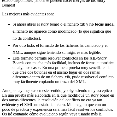
estado disponibles: ¡ahora se pueden hacer merges de los Story
Boards!
Las mejoras más evidentes son:
Si ahora abres el story board o el fichero xib
y no tocas nada
,
el fichero no aparece como modificado (lo que significa que
no da conflictos).
Por otro lado, el formado de los ficheros ha cambiado y el
XML, aunque sigue teniendo su miga, es más legible.
Este formato permite resolver conflictos en los XIB/Story
Boards con mucha más facilidad, incluso de forma automática
en algunos casos. En una primera prueba muy sencilla en la
que creé dos botones en el mismo lugar en dos ramas
diferentes dentro de un fichero .xib, pude resolver el conflicto
muy fácilmente copiando un trozo del XML.
Aunque hay mejoras en este sentido, yo sigo siendo muy escéptico
En una prueba más elaborada en la que modifiqué un story board en
dos ramas diferentes, la resolución del conflicto no era ya tan
evidente y el XML no estaba tan claro. Me imagino que con un
poco de práctica y experiencia será más fácil resolver los conflictos.
Os iré contando cómo evoluciono según vaya usando más la