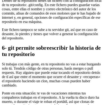
Dentro de tu repositorio tienes un fichero con la configuración local
de tu repositorio: .git/config. En este fichero puedes guardar varias
cosas, entre ellas el nombre y correo electrónico del autor de los
commits, alisas de comandos de esos molones que te has bajado de
internet y, en general, opciones de configuración específicas de ese
repositorio en esa máquina.
Este fichero tampoco se sube a tu servidor git, así que en caso de
desastre, lo pierdes y tienes que volver a generar la configuración
del repositorio.
6- git permite sobreescribir la historia de
tu repositorio
Si trabajas con más gente, en tu repositorio no vas a estar hurgando
solo tú. Tendrás código de otras personas, harás merges o pull
requests. Hay alguien que puede estar tocando el repositorio detrás
de tí así que entre el momento que ocurre el desastre y «recuperas»
el repositorio haciendo un clon, muchas cosas pueden haber
cambiado.
Ponte en esta situación: te vas de vacaciones mientras tus
compañeros trabajan en el repositorio. A la vuelta tu disco duro ha
muerto, o durante el viaje te roban el portátil, así que clonas de