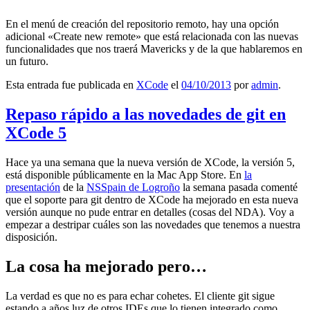
En el menú de creación del repositorio remoto, hay una opción
adicional «Create new remote» que está relacionada con las nuevas
funcionalidades que nos traerá Mavericks y de la que hablaremos en
un futuro.
Esta entrada fue publicada en
XCode
el
04/10/2013
por
admin
.
Repaso rápido a las novedades de git en
XCode 5
Hace ya una semana que la nueva versión de XCode, la versión 5,
está disponible públicamente en la Mac App Store. En
la
presentación
de la
NSSpain de Logroño
la semana pasada comenté
que el soporte para git dentro de XCode ha mejorado en esta nueva
versión aunque no pude entrar en detalles (cosas del NDA). Voy a
empezar a destripar cuáles son las novedades que tenemos a nuestra
disposición.
La cosa ha mejorado pero…
La verdad es que no es para echar cohetes. El cliente git sigue
estando a años luz de otros IDEs que lo tienen integrado como