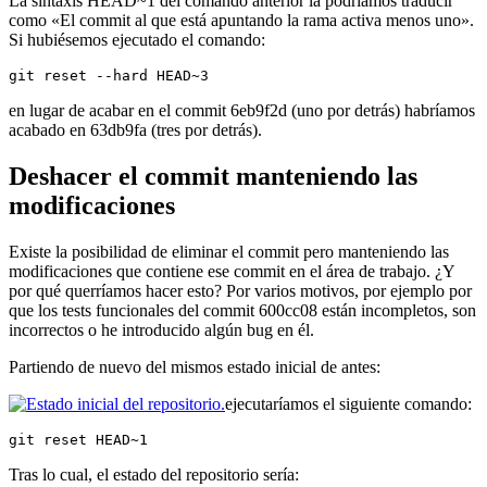
La sintaxis HEAD~1 del comando anterior la podríamos traducir
como «El commit al que está apuntando la rama activa menos uno».
Si hubiésemos ejecutado el comando:
git reset --hard HEAD~3
en lugar de acabar en el commit 6eb9f2d (uno por detrás) habríamos
acabado en 63db9fa (tres por detrás).
Deshacer el commit manteniendo las
modificaciones
Existe la posibilidad de eliminar el commit pero manteniendo las
modificaciones que contiene ese commit en el área de trabajo. ¿Y
por qué querríamos hacer esto? Por varios motivos, por ejemplo por
que los tests funcionales del commit 600cc08 están incompletos, son
incorrectos o he introducido algún bug en él.
Partiendo de nuevo del mismos estado inicial de antes:
ejecutaríamos el siguiente comando:
git reset HEAD~1
Tras lo cual, el estado del repositorio sería: