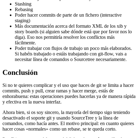
Stashing
Rebasing
Poder hacer commits de parte de un fichero (interactive
staging)
Más documentación acerca del formato XML de los xib y
story boards (si alguien sabe dónde está que por favor nos lo
diga). Eso nos permitiría resolver los conflictos más
fácilmente.
Poder trabajar con flujos de trabajo un poco más elaborados.
Si habéis trabajado o estáis trabajando con git-flow, vais a
necesitar línea de comandos o Sourcetree necesariamente.
Conclusión
Si no te quieres complicar y el uso que haces de git se limita a hacer
commits, push y pull, crear ramas y hacer merge, estás de
enhorabuena: estas operaciones puedes hacerlas ya de manera rápida
y efectiva en la nueva interfaz.
Ahora bien, si os soy sincero, la mayoría del tiempo sigo teniendo
desactivado el soporte git y usando SourceTree y la línea de
comandos, como hacía antes. El motivo principal: en cuanto quieres
hacer cosas «normales» como un rebase, se te queda corto.