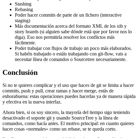
Stashing
Rebasing
Poder hacer commits de parte de un fichero (interactive
staging)
Más documentación acerca del formato XML de los xib y
story boards (si alguien sabe dónde está que por favor nos lo
diga). Eso nos permitiría resolver los conflictos más
fácilmente.
Poder trabajar con flujos de trabajo un poco más elaborados.
Si habéis trabajado o estáis trabajando con git-flow, vais a
necesitar línea de comandos o Sourcetree necesariamente.
Conclusión
Si no te quieres complicar y el uso que haces de git se limita a hacer
commits, push y pull, crear ramas y hacer merge, estás de
enhorabuena: estas operaciones puedes hacerlas ya de manera rápida
y efectiva en la nueva interfaz.
Ahora bien, si os soy sincero, la mayoría del tiempo sigo teniendo
desactivado el soporte git y usando SourceTree y la línea de
comandos, como hacía antes. El motivo principal: en cuanto quieres
hacer cosas «normales» como un rebase, se te queda corto.