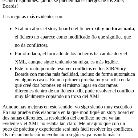
estado disponibles: ¡ahora se pueden hacer merges de los Story
Boards!
Las mejoras más evidentes son:
Si ahora abres el story board o el fichero xib
y no tocas nada
,
el fichero no aparece como modificado (lo que significa que
no da conflictos).
Por otro lado, el formado de los ficheros ha cambiado y el
XML, aunque sigue teniendo su miga, es más legible.
Este formato permite resolver conflictos en los XIB/Story
Boards con mucha más facilidad, incluso de forma automática
en algunos casos. En una primera prueba muy sencilla en la
que creé dos botones en el mismo lugar en dos ramas
diferentes dentro de un fichero .xib, pude resolver el conflicto
muy fácilmente copiando un trozo del XML.
Aunque hay mejoras en este sentido, yo sigo siendo muy escéptico
En una prueba más elaborada en la que modifiqué un story board en
dos ramas diferentes, la resolución del conflicto no era ya tan
evidente y el XML no estaba tan claro. Me imagino que con un
poco de práctica y experiencia será más fácil resolver los conflictos.
Os iré contando cómo evoluciono según vaya usando más la