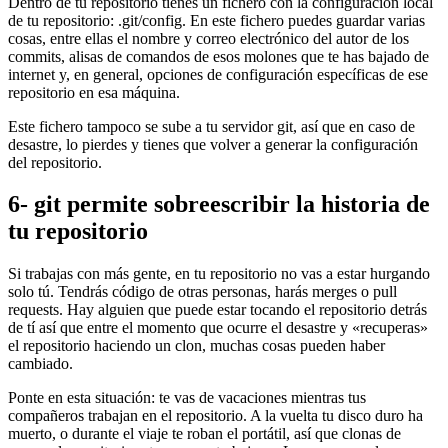
Dentro de tu repositorio tienes un fichero con la configuración local
de tu repositorio: .git/config. En este fichero puedes guardar varias
cosas, entre ellas el nombre y correo electrónico del autor de los
commits, alisas de comandos de esos molones que te has bajado de
internet y, en general, opciones de configuración específicas de ese
repositorio en esa máquina.
Este fichero tampoco se sube a tu servidor git, así que en caso de
desastre, lo pierdes y tienes que volver a generar la configuración
del repositorio.
6- git permite sobreescribir la historia de
tu repositorio
Si trabajas con más gente, en tu repositorio no vas a estar hurgando
solo tú. Tendrás código de otras personas, harás merges o pull
requests. Hay alguien que puede estar tocando el repositorio detrás
de tí así que entre el momento que ocurre el desastre y «recuperas»
el repositorio haciendo un clon, muchas cosas pueden haber
cambiado.
Ponte en esta situación: te vas de vacaciones mientras tus
compañeros trabajan en el repositorio. A la vuelta tu disco duro ha
muerto, o durante el viaje te roban el portátil, así que clonas de