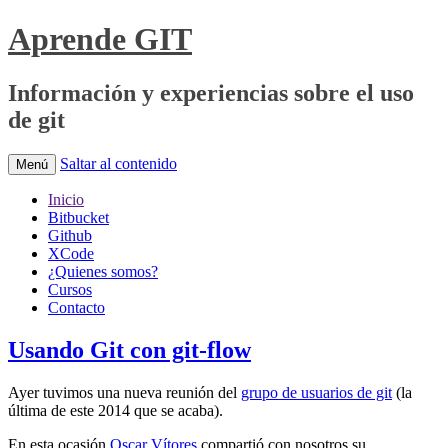
Aprende GIT
Información y experiencias sobre el uso
de git
Saltar al contenido
Menú
Inicio
Bitbucket
Github
XCode
¿Quienes somos?
Cursos
Contacto
Usando Git con git-flow
Ayer tuvimos una nueva reunión del
grupo de usuarios de git
(la
última de este 2014 que se acaba).
En esta ocasión
Oscar Vítores
compartió con nosotros su