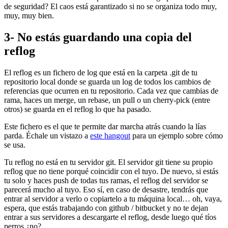
de seguridad? El caos está garantizado si no se organiza todo muy,
muy, muy bien.
3- No estás guardando una copia del
reflog
El reflog es un fichero de log que está en la carpeta .git de tu
repositorio local donde se guarda un log de todos los cambios de
referencias que ocurren en tu repositorio. Cada vez que cambias de
rama, haces un merge, un rebase, un pull o un cherry-pick (entre
otros) se guarda en el reflog lo que ha pasado.
Este fichero es el que te permite dar marcha atrás cuando la lías
parda. Échale un vistazo a
este hangout
para un ejemplo sobre cómo
se usa.
Tu reflog no está en tu servidor git. El servidor git tiene su propio
reflog que no tiene porqué coincidir con el tuyo. De nuevo, si estás
tu solo y haces push de todas tus ramas, el reflog del servidor se
parecerá mucho al tuyo. Eso sí, en caso de desastre, tendrás que
entrar al servidor a verlo o copiartelo a tu máquina local… oh, vaya,
espera, que estás trabajando con github / bitbucket y no te dejan
entrar a sus servidores a descargarte el reflog, desde luego qué tíos
perros ¿no?.