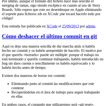
Por último, aunque el formato del fichero hace más sencillo el
merging de ramas, sigo siendo escéptico en cuanto al uso de Story
Boards. Sólo espero que esto no desemboque en Apple eliminando
el soporte para ficheros xib en XCode ¡me tocará hacerlo todo por
código!
Esta entrada fue publicada en
XCode
el
25/09/2013
por
admin
.
Cómo deshacer el último commit en git
Aquí os dejo una manera sencilla de dar marcha atrás si habéis
hecho un commit y os habéis arrepentido de hacerlo. El motivo por
el que queréis «borrarlo» puede ser múltiple: porque el trabajo no
está terminado y queréis continuar trabajando, habéis introducido un
bug sin daos cuenta o sencillamente os habéis equivocado y lo
habéis hecho antes de tiempo.
Existen dos maneras de borrar ese commit:
Eliminando junto al commit las modificaciones que este
contiene
Recuperándolas en el área de trabajo para seguir trabajando
en ellas
En ambos casos, el comando que utilizaremos será «git reset».