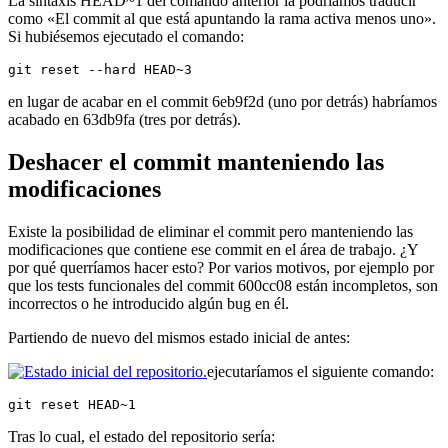
La sintaxis HEAD~1 del comando anterior la podríamos traducir
como «El commit al que está apuntando la rama activa menos uno».
Si hubiésemos ejecutado el comando:
git reset --hard HEAD~3
en lugar de acabar en el commit 6eb9f2d (uno por detrás) habríamos
acabado en 63db9fa (tres por detrás).
Deshacer el commit manteniendo las
modificaciones
Existe la posibilidad de eliminar el commit pero manteniendo las
modificaciones que contiene ese commit en el área de trabajo. ¿Y
por qué querríamos hacer esto? Por varios motivos, por ejemplo por
que los tests funcionales del commit 600cc08 están incompletos, son
incorrectos o he introducido algún bug en él.
Partiendo de nuevo del mismos estado inicial de antes:
ejecutaríamos el siguiente comando:
git reset HEAD~1
Tras lo cual, el estado del repositorio sería: