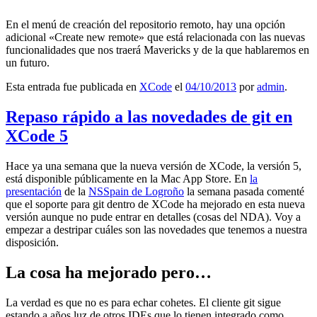
En el menú de creación del repositorio remoto, hay una opción
adicional «Create new remote» que está relacionada con las nuevas
funcionalidades que nos traerá Mavericks y de la que hablaremos en
un futuro.
Esta entrada fue publicada en
XCode
el
04/10/2013
por
admin
.
Repaso rápido a las novedades de git en
XCode 5
Hace ya una semana que la nueva versión de XCode, la versión 5,
está disponible públicamente en la Mac App Store. En
la
presentación
de la
NSSpain de Logroño
la semana pasada comenté
que el soporte para git dentro de XCode ha mejorado en esta nueva
versión aunque no pude entrar en detalles (cosas del NDA). Voy a
empezar a destripar cuáles son las novedades que tenemos a nuestra
disposición.
La cosa ha mejorado pero…
La verdad es que no es para echar cohetes. El cliente git sigue
estando a años luz de otros IDEs que lo tienen integrado como