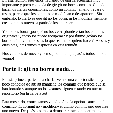
En esta reunión estuvimos hablando de una característica muy
importante y poco conocida de git: git no borra commits. Cuando
hacemos ciertas operaciones, como un commit –amend, rebase o
resets, parece que los commits se modifican o desaparecen. Sin
embargo, lo cierto es que git no los borra, ni los modifica: siempre
crea commits nuevos a partir de los anteriores.
Y si no los borra ¿por qué no los veo? ¿dónde están los commits
originales? ¿cómo los puedo recuperar? y por último ¿cómo los
borro definitivamente si es lo que realmente quiero hacer?. A estas y
otras preguntas dimos respuesta en esta reunión.
Nos veremos de nuevo ya en septiembre ¡que paséis todos un buen
verano!
Parte I: git no borra nada…
En esta primera parte de la charla, vemos una característica muy
poco conocida de git: git mantiene los commits que parece que se
han borrado y aunque no los veamos, siguen estando en nuestro
repositorio (en la carpeta .git).
Para mostrarlo, comenzamos viendo cómo la opción –amend del
comando git-commit no «modifica» el último commit sino que crea
uno nuevo. Después pasamos a demostrar este comportamiento