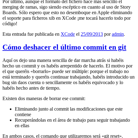
Por último, aunque el formato del fichero hace más sencillo el
merging de ramas, sigo siendo escéptico en cuanto al uso de Story
Boards. Sólo espero que esto no desemboque en Apple eliminando
el soporte para ficheros xib en XCode ¡me tocará hacerlo todo por
código!
Esta entrada fue publicada en
XCode
el
25/09/2013
por
admin
.
Cómo deshacer el último commit en git
Aquí os dejo una manera sencilla de dar marcha atrás si habéis
hecho un commit y os habéis arrepentido de hacerlo. El motivo por
el que queréis «borrarlo» puede ser múltiple: porque el trabajo no
está terminado y queréis continuar trabajando, habéis introducido un
bug sin daos cuenta o sencillamente os habéis equivocado y lo
habéis hecho antes de tiempo.
Existen dos maneras de borrar ese commit:
Eliminando junto al commit las modificaciones que este
contiene
Recuperándolas en el área de trabajo para seguir trabajando
en ellas
En ambos casos, el comando que utilizaremos será «git reset».