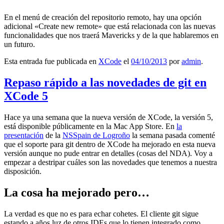
En el menú de creación del repositorio remoto, hay una opción
adicional «Create new remote» que está relacionada con las nuevas
funcionalidades que nos traerá Mavericks y de la que hablaremos en
un futuro.
Esta entrada fue publicada en
XCode
el
04/10/2013
por
admin
.
Repaso rápido a las novedades de git en
XCode 5
Hace ya una semana que la nueva versión de XCode, la versión 5,
está disponible públicamente en la Mac App Store. En
la
presentación
de la
NSSpain de Logroño
la semana pasada comenté
que el soporte para git dentro de XCode ha mejorado en esta nueva
versión aunque no pude entrar en detalles (cosas del NDA). Voy a
empezar a destripar cuáles son las novedades que tenemos a nuestra
disposición.
La cosa ha mejorado pero…
La verdad es que no es para echar cohetes. El cliente git sigue
estando a años luz de otros IDEs que lo tienen integrado como