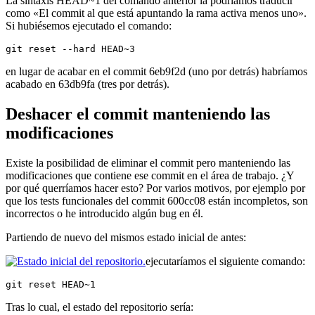
La sintaxis HEAD~1 del comando anterior la podríamos traducir
como «El commit al que está apuntando la rama activa menos uno».
Si hubiésemos ejecutado el comando:
git reset --hard HEAD~3
en lugar de acabar en el commit 6eb9f2d (uno por detrás) habríamos
acabado en 63db9fa (tres por detrás).
Deshacer el commit manteniendo las
modificaciones
Existe la posibilidad de eliminar el commit pero manteniendo las
modificaciones que contiene ese commit en el área de trabajo. ¿Y
por qué querríamos hacer esto? Por varios motivos, por ejemplo por
que los tests funcionales del commit 600cc08 están incompletos, son
incorrectos o he introducido algún bug en él.
Partiendo de nuevo del mismos estado inicial de antes:
ejecutaríamos el siguiente comando:
git reset HEAD~1
Tras lo cual, el estado del repositorio sería: