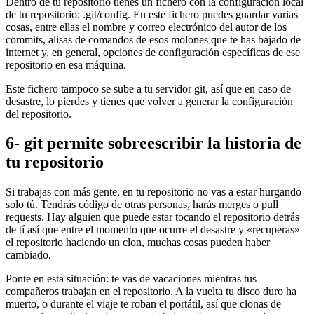
Dentro de tu repositorio tienes un fichero con la configuración local
de tu repositorio: .git/config. En este fichero puedes guardar varias
cosas, entre ellas el nombre y correo electrónico del autor de los
commits, alisas de comandos de esos molones que te has bajado de
internet y, en general, opciones de configuración específicas de ese
repositorio en esa máquina.
Este fichero tampoco se sube a tu servidor git, así que en caso de
desastre, lo pierdes y tienes que volver a generar la configuración
del repositorio.
6- git permite sobreescribir la historia de
tu repositorio
Si trabajas con más gente, en tu repositorio no vas a estar hurgando
solo tú. Tendrás código de otras personas, harás merges o pull
requests. Hay alguien que puede estar tocando el repositorio detrás
de tí así que entre el momento que ocurre el desastre y «recuperas»
el repositorio haciendo un clon, muchas cosas pueden haber
cambiado.
Ponte en esta situación: te vas de vacaciones mientras tus
compañeros trabajan en el repositorio. A la vuelta tu disco duro ha
muerto, o durante el viaje te roban el portátil, así que clonas de