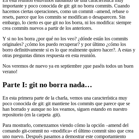
En esta reunión estuvimos hablando de una característica muy
importante y poco conocida de git: git no borra commits. Cuando
hacemos ciertas operaciones, como un commit –amend, rebase o
resets, parece que los commits se modifican o desaparecen. Sin
embargo, lo cierto es que git no los borra, ni los modifica: siempre
crea commits nuevos a partir de los anteriores.
Y si no los borra ¿por qué no los veo? ¿dónde están los commits
originales? ¿cómo los puedo recuperar? y por último ¿cómo los
borro definitivamente si es lo que realmente quiero hacer?. A estas y
otras preguntas dimos respuesta en esta reunión.
Nos veremos de nuevo ya en septiembre ¡que paséis todos un buen
verano!
Parte I: git no borra nada…
En esta primera parte de la charla, vemos una característica muy
poco conocida de git: git mantiene los commits que parece que se
han borrado y aunque no los veamos, siguen estando en nuestro
repositorio (en la carpeta .git).
Para mostrarlo, comenzamos viendo cómo la opción –amend del
comando git-commit no «modifica» el último commit sino que crea
uno nuevo. Después pasamos a demostrar este comportamiento