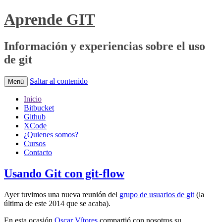
Aprende GIT
Información y experiencias sobre el uso
de git
Saltar al contenido
Menú
Inicio
Bitbucket
Github
XCode
¿Quienes somos?
Cursos
Contacto
Usando Git con git-flow
Ayer tuvimos una nueva reunión del
grupo de usuarios de git
(la
última de este 2014 que se acaba).
En esta ocasión
Oscar Vítores
compartió con nosotros su