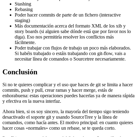
Stashing
Rebasing
Poder hacer commits de parte de un fichero (interactive
staging)
Más documentación acerca del formato XML de los xib y
story boards (si alguien sabe dónde está que por favor nos lo
diga). Eso nos permitiría resolver los conflictos más
fácilmente.
Poder trabajar con flujos de trabajo un poco más elaborados.
Si habéis trabajado o estáis trabajando con git-flow, vais a
necesitar línea de comandos o Sourcetree necesariamente.
Conclusión
Si no te quieres complicar y el uso que haces de git se limita a hacer
commits, push y pull, crear ramas y hacer merge, estás de
enhorabuena: estas operaciones puedes hacerlas ya de manera rápida
y efectiva en la nueva interfaz.
Ahora bien, si os soy sincero, la mayoría del tiempo sigo teniendo
desactivado el soporte git y usando SourceTree y la línea de
comandos, como hacía antes. El motivo principal: en cuanto quieres
hacer cosas «normales» como un rebase, se te queda corto.