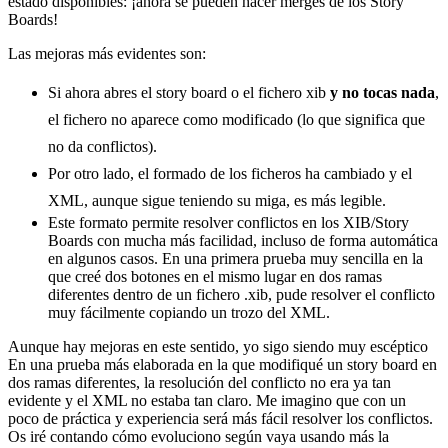
estado disponibles: ¡ahora se pueden hacer merges de los Story
Boards!
Las mejoras más evidentes son:
Si ahora abres el story board o el fichero xib
y no tocas nada
,
el fichero no aparece como modificado (lo que significa que
no da conflictos).
Por otro lado, el formado de los ficheros ha cambiado y el
XML, aunque sigue teniendo su miga, es más legible.
Este formato permite resolver conflictos en los XIB/Story
Boards con mucha más facilidad, incluso de forma automática
en algunos casos. En una primera prueba muy sencilla en la
que creé dos botones en el mismo lugar en dos ramas
diferentes dentro de un fichero .xib, pude resolver el conflicto
muy fácilmente copiando un trozo del XML.
Aunque hay mejoras en este sentido, yo sigo siendo muy escéptico
En una prueba más elaborada en la que modifiqué un story board en
dos ramas diferentes, la resolución del conflicto no era ya tan
evidente y el XML no estaba tan claro. Me imagino que con un
poco de práctica y experiencia será más fácil resolver los conflictos.
Os iré contando cómo evoluciono según vaya usando más la