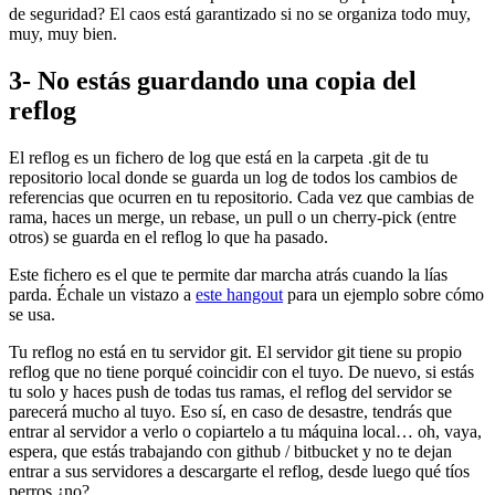
de seguridad? El caos está garantizado si no se organiza todo muy,
muy, muy bien.
3- No estás guardando una copia del
reflog
El reflog es un fichero de log que está en la carpeta .git de tu
repositorio local donde se guarda un log de todos los cambios de
referencias que ocurren en tu repositorio. Cada vez que cambias de
rama, haces un merge, un rebase, un pull o un cherry-pick (entre
otros) se guarda en el reflog lo que ha pasado.
Este fichero es el que te permite dar marcha atrás cuando la lías
parda. Échale un vistazo a
este hangout
para un ejemplo sobre cómo
se usa.
Tu reflog no está en tu servidor git. El servidor git tiene su propio
reflog que no tiene porqué coincidir con el tuyo. De nuevo, si estás
tu solo y haces push de todas tus ramas, el reflog del servidor se
parecerá mucho al tuyo. Eso sí, en caso de desastre, tendrás que
entrar al servidor a verlo o copiartelo a tu máquina local… oh, vaya,
espera, que estás trabajando con github / bitbucket y no te dejan
entrar a sus servidores a descargarte el reflog, desde luego qué tíos
perros ¿no?.