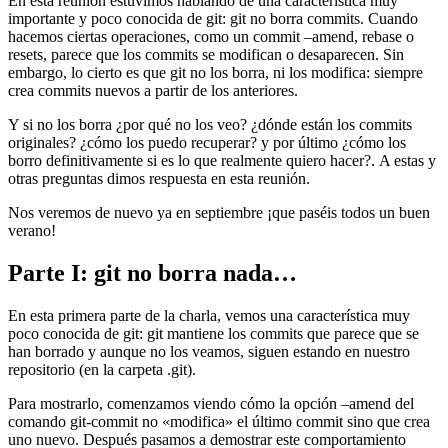
En esta reunión estuvimos hablando de una característica muy
importante y poco conocida de git: git no borra commits. Cuando
hacemos ciertas operaciones, como un commit –amend, rebase o
resets, parece que los commits se modifican o desaparecen. Sin
embargo, lo cierto es que git no los borra, ni los modifica: siempre
crea commits nuevos a partir de los anteriores.
Y si no los borra ¿por qué no los veo? ¿dónde están los commits
originales? ¿cómo los puedo recuperar? y por último ¿cómo los
borro definitivamente si es lo que realmente quiero hacer?. A estas y
otras preguntas dimos respuesta en esta reunión.
Nos veremos de nuevo ya en septiembre ¡que paséis todos un buen
verano!
Parte I: git no borra nada…
En esta primera parte de la charla, vemos una característica muy
poco conocida de git: git mantiene los commits que parece que se
han borrado y aunque no los veamos, siguen estando en nuestro
repositorio (en la carpeta .git).
Para mostrarlo, comenzamos viendo cómo la opción –amend del
comando git-commit no «modifica» el último commit sino que crea
uno nuevo. Después pasamos a demostrar este comportamiento