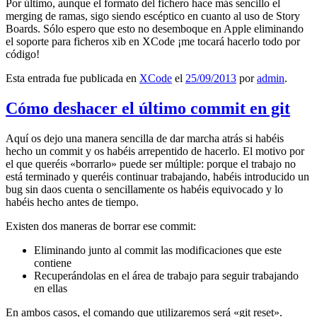
Por último, aunque el formato del fichero hace más sencillo el
merging de ramas, sigo siendo escéptico en cuanto al uso de Story
Boards. Sólo espero que esto no desemboque en Apple eliminando
el soporte para ficheros xib en XCode ¡me tocará hacerlo todo por
código!
Esta entrada fue publicada en
XCode
el
25/09/2013
por
admin
.
Cómo deshacer el último commit en git
Aquí os dejo una manera sencilla de dar marcha atrás si habéis
hecho un commit y os habéis arrepentido de hacerlo. El motivo por
el que queréis «borrarlo» puede ser múltiple: porque el trabajo no
está terminado y queréis continuar trabajando, habéis introducido un
bug sin daos cuenta o sencillamente os habéis equivocado y lo
habéis hecho antes de tiempo.
Existen dos maneras de borrar ese commit:
Eliminando junto al commit las modificaciones que este
contiene
Recuperándolas en el área de trabajo para seguir trabajando
en ellas
En ambos casos, el comando que utilizaremos será «git reset».