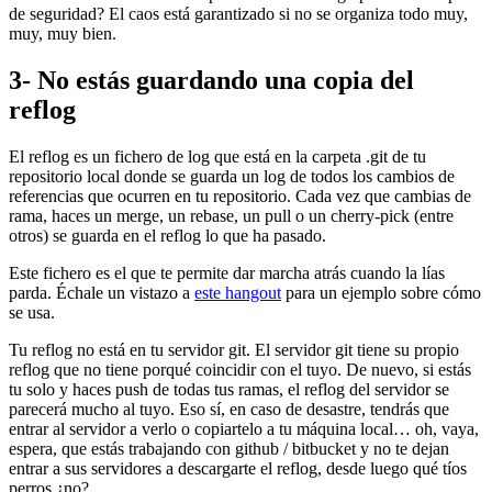
de seguridad? El caos está garantizado si no se organiza todo muy,
muy, muy bien.
3- No estás guardando una copia del
reflog
El reflog es un fichero de log que está en la carpeta .git de tu
repositorio local donde se guarda un log de todos los cambios de
referencias que ocurren en tu repositorio. Cada vez que cambias de
rama, haces un merge, un rebase, un pull o un cherry-pick (entre
otros) se guarda en el reflog lo que ha pasado.
Este fichero es el que te permite dar marcha atrás cuando la lías
parda. Échale un vistazo a
este hangout
para un ejemplo sobre cómo
se usa.
Tu reflog no está en tu servidor git. El servidor git tiene su propio
reflog que no tiene porqué coincidir con el tuyo. De nuevo, si estás
tu solo y haces push de todas tus ramas, el reflog del servidor se
parecerá mucho al tuyo. Eso sí, en caso de desastre, tendrás que
entrar al servidor a verlo o copiartelo a tu máquina local… oh, vaya,
espera, que estás trabajando con github / bitbucket y no te dejan
entrar a sus servidores a descargarte el reflog, desde luego qué tíos
perros ¿no?.