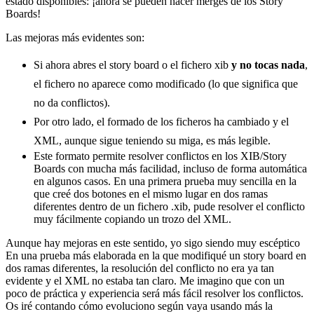
estado disponibles: ¡ahora se pueden hacer merges de los Story
Boards!
Las mejoras más evidentes son:
Si ahora abres el story board o el fichero xib
y no tocas nada
,
el fichero no aparece como modificado (lo que significa que
no da conflictos).
Por otro lado, el formado de los ficheros ha cambiado y el
XML, aunque sigue teniendo su miga, es más legible.
Este formato permite resolver conflictos en los XIB/Story
Boards con mucha más facilidad, incluso de forma automática
en algunos casos. En una primera prueba muy sencilla en la
que creé dos botones en el mismo lugar en dos ramas
diferentes dentro de un fichero .xib, pude resolver el conflicto
muy fácilmente copiando un trozo del XML.
Aunque hay mejoras en este sentido, yo sigo siendo muy escéptico
En una prueba más elaborada en la que modifiqué un story board en
dos ramas diferentes, la resolución del conflicto no era ya tan
evidente y el XML no estaba tan claro. Me imagino que con un
poco de práctica y experiencia será más fácil resolver los conflictos.
Os iré contando cómo evoluciono según vaya usando más la