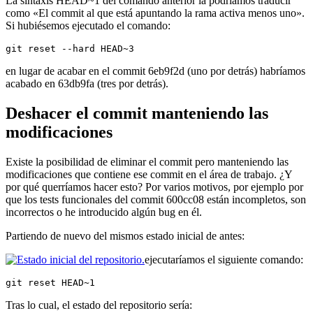
La sintaxis HEAD~1 del comando anterior la podríamos traducir
como «El commit al que está apuntando la rama activa menos uno».
Si hubiésemos ejecutado el comando:
git reset --hard HEAD~3
en lugar de acabar en el commit 6eb9f2d (uno por detrás) habríamos
acabado en 63db9fa (tres por detrás).
Deshacer el commit manteniendo las
modificaciones
Existe la posibilidad de eliminar el commit pero manteniendo las
modificaciones que contiene ese commit en el área de trabajo. ¿Y
por qué querríamos hacer esto? Por varios motivos, por ejemplo por
que los tests funcionales del commit 600cc08 están incompletos, son
incorrectos o he introducido algún bug en él.
Partiendo de nuevo del mismos estado inicial de antes:
ejecutaríamos el siguiente comando:
git reset HEAD~1
Tras lo cual, el estado del repositorio sería: