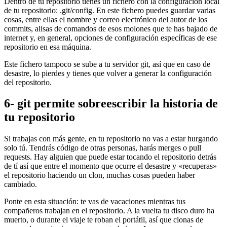
Dentro de tu repositorio tienes un fichero con la configuración local
de tu repositorio: .git/config. En este fichero puedes guardar varias
cosas, entre ellas el nombre y correo electrónico del autor de los
commits, alisas de comandos de esos molones que te has bajado de
internet y, en general, opciones de configuración específicas de ese
repositorio en esa máquina.
Este fichero tampoco se sube a tu servidor git, así que en caso de
desastre, lo pierdes y tienes que volver a generar la configuración
del repositorio.
6- git permite sobreescribir la historia de
tu repositorio
Si trabajas con más gente, en tu repositorio no vas a estar hurgando
solo tú. Tendrás código de otras personas, harás merges o pull
requests. Hay alguien que puede estar tocando el repositorio detrás
de tí así que entre el momento que ocurre el desastre y «recuperas»
el repositorio haciendo un clon, muchas cosas pueden haber
cambiado.
Ponte en esta situación: te vas de vacaciones mientras tus
compañeros trabajan en el repositorio. A la vuelta tu disco duro ha
muerto, o durante el viaje te roban el portátil, así que clonas de