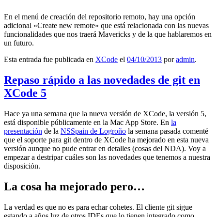
En el menú de creación del repositorio remoto, hay una opción
adicional «Create new remote» que está relacionada con las nuevas
funcionalidades que nos traerá Mavericks y de la que hablaremos en
un futuro.
Esta entrada fue publicada en
XCode
el
04/10/2013
por
admin
.
Repaso rápido a las novedades de git en
XCode 5
Hace ya una semana que la nueva versión de XCode, la versión 5,
está disponible públicamente en la Mac App Store. En
la
presentación
de la
NSSpain de Logroño
la semana pasada comenté
que el soporte para git dentro de XCode ha mejorado en esta nueva
versión aunque no pude entrar en detalles (cosas del NDA). Voy a
empezar a destripar cuáles son las novedades que tenemos a nuestra
disposición.
La cosa ha mejorado pero…
La verdad es que no es para echar cohetes. El cliente git sigue
estando a años luz de otros IDEs que lo tienen integrado como