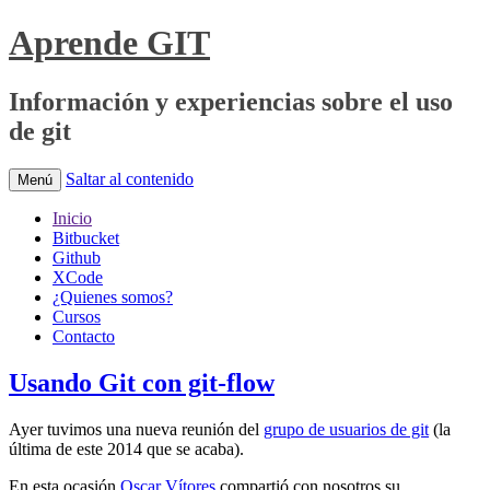
Aprende GIT
Información y experiencias sobre el uso
de git
Saltar al contenido
Menú
Inicio
Bitbucket
Github
XCode
¿Quienes somos?
Cursos
Contacto
Usando Git con git-flow
Ayer tuvimos una nueva reunión del
grupo de usuarios de git
(la
última de este 2014 que se acaba).
En esta ocasión
Oscar Vítores
compartió con nosotros su