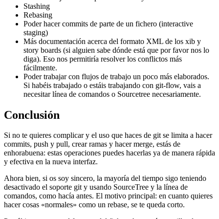
Stashing
Rebasing
Poder hacer commits de parte de un fichero (interactive
staging)
Más documentación acerca del formato XML de los xib y
story boards (si alguien sabe dónde está que por favor nos lo
diga). Eso nos permitiría resolver los conflictos más
fácilmente.
Poder trabajar con flujos de trabajo un poco más elaborados.
Si habéis trabajado o estáis trabajando con git-flow, vais a
necesitar línea de comandos o Sourcetree necesariamente.
Conclusión
Si no te quieres complicar y el uso que haces de git se limita a hacer
commits, push y pull, crear ramas y hacer merge, estás de
enhorabuena: estas operaciones puedes hacerlas ya de manera rápida
y efectiva en la nueva interfaz.
Ahora bien, si os soy sincero, la mayoría del tiempo sigo teniendo
desactivado el soporte git y usando SourceTree y la línea de
comandos, como hacía antes. El motivo principal: en cuanto quieres
hacer cosas «normales» como un rebase, se te queda corto.