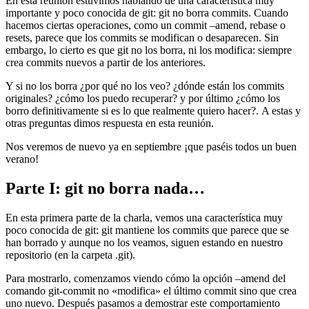
En esta reunión estuvimos hablando de una característica muy
importante y poco conocida de git: git no borra commits. Cuando
hacemos ciertas operaciones, como un commit –amend, rebase o
resets, parece que los commits se modifican o desaparecen. Sin
embargo, lo cierto es que git no los borra, ni los modifica: siempre
crea commits nuevos a partir de los anteriores.
Y si no los borra ¿por qué no los veo? ¿dónde están los commits
originales? ¿cómo los puedo recuperar? y por último ¿cómo los
borro definitivamente si es lo que realmente quiero hacer?. A estas y
otras preguntas dimos respuesta en esta reunión.
Nos veremos de nuevo ya en septiembre ¡que paséis todos un buen
verano!
Parte I: git no borra nada…
En esta primera parte de la charla, vemos una característica muy
poco conocida de git: git mantiene los commits que parece que se
han borrado y aunque no los veamos, siguen estando en nuestro
repositorio (en la carpeta .git).
Para mostrarlo, comenzamos viendo cómo la opción –amend del
comando git-commit no «modifica» el último commit sino que crea
uno nuevo. Después pasamos a demostrar este comportamiento