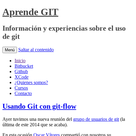
Aprende GIT
Información y experiencias sobre el uso
de git
Saltar al contenido
Menú
Inicio
Bitbucket
Github
XCode
¿Quienes somos?
Cursos
Contacto
Usando Git con git-flow
Ayer tuvimos una nueva reunión del
grupo de usuarios de git
(la
última de este 2014 que se acaba).
En esta ocasión
Oscar Vítores
compartió con nosotros su