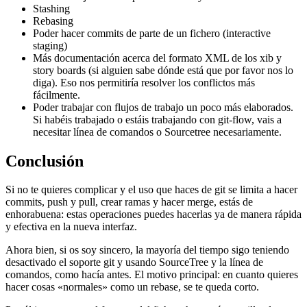
Stashing
Rebasing
Poder hacer commits de parte de un fichero (interactive
staging)
Más documentación acerca del formato XML de los xib y
story boards (si alguien sabe dónde está que por favor nos lo
diga). Eso nos permitiría resolver los conflictos más
fácilmente.
Poder trabajar con flujos de trabajo un poco más elaborados.
Si habéis trabajado o estáis trabajando con git-flow, vais a
necesitar línea de comandos o Sourcetree necesariamente.
Conclusión
Si no te quieres complicar y el uso que haces de git se limita a hacer
commits, push y pull, crear ramas y hacer merge, estás de
enhorabuena: estas operaciones puedes hacerlas ya de manera rápida
y efectiva en la nueva interfaz.
Ahora bien, si os soy sincero, la mayoría del tiempo sigo teniendo
desactivado el soporte git y usando SourceTree y la línea de
comandos, como hacía antes. El motivo principal: en cuanto quieres
hacer cosas «normales» como un rebase, se te queda corto.