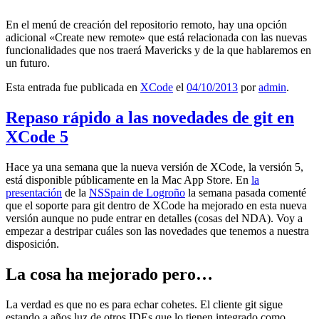
En el menú de creación del repositorio remoto, hay una opción
adicional «Create new remote» que está relacionada con las nuevas
funcionalidades que nos traerá Mavericks y de la que hablaremos en
un futuro.
Esta entrada fue publicada en
XCode
el
04/10/2013
por
admin
.
Repaso rápido a las novedades de git en
XCode 5
Hace ya una semana que la nueva versión de XCode, la versión 5,
está disponible públicamente en la Mac App Store. En
la
presentación
de la
NSSpain de Logroño
la semana pasada comenté
que el soporte para git dentro de XCode ha mejorado en esta nueva
versión aunque no pude entrar en detalles (cosas del NDA). Voy a
empezar a destripar cuáles son las novedades que tenemos a nuestra
disposición.
La cosa ha mejorado pero…
La verdad es que no es para echar cohetes. El cliente git sigue
estando a años luz de otros IDEs que lo tienen integrado como