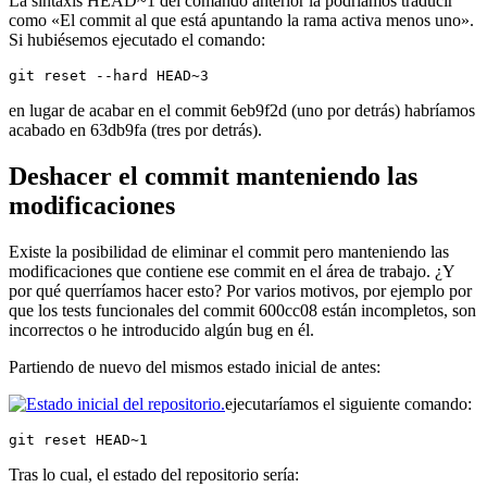
La sintaxis HEAD~1 del comando anterior la podríamos traducir
como «El commit al que está apuntando la rama activa menos uno».
Si hubiésemos ejecutado el comando:
git reset --hard HEAD~3
en lugar de acabar en el commit 6eb9f2d (uno por detrás) habríamos
acabado en 63db9fa (tres por detrás).
Deshacer el commit manteniendo las
modificaciones
Existe la posibilidad de eliminar el commit pero manteniendo las
modificaciones que contiene ese commit en el área de trabajo. ¿Y
por qué querríamos hacer esto? Por varios motivos, por ejemplo por
que los tests funcionales del commit 600cc08 están incompletos, son
incorrectos o he introducido algún bug en él.
Partiendo de nuevo del mismos estado inicial de antes:
ejecutaríamos el siguiente comando:
git reset HEAD~1
Tras lo cual, el estado del repositorio sería: