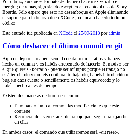
Por último, aunque el formato del fichero hace más sencillo el
merging de ramas, sigo siendo escéptico en cuanto al uso de Story
Boards. Sólo espero que esto no desemboque en Apple eliminando
el soporte para ficheros xib en XCode ¡me tocará hacerlo todo por
código!
Esta entrada fue publicada en
XCode
el
25/09/2013
por
admin
.
Cómo deshacer el último commit en git
Aquí os dejo una manera sencilla de dar marcha atrás si habéis
hecho un commit y os habéis arrepentido de hacerlo. El motivo por
el que queréis «borrarlo» puede ser múltiple: porque el trabajo no
está terminado y queréis continuar trabajando, habéis introducido un
bug sin daos cuenta o sencillamente os habéis equivocado y lo
habéis hecho antes de tiempo.
Existen dos maneras de borrar ese commit:
Eliminando junto al commit las modificaciones que este
contiene
Recuperándolas en el área de trabajo para seguir trabajando
en ellas
En ambos casos, el comando que utilizaremos será «git reset».