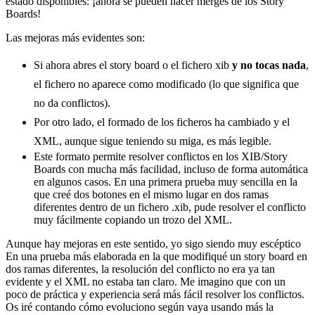
estado disponibles: ¡ahora se pueden hacer merges de los Story
Boards!
Las mejoras más evidentes son:
Si ahora abres el story board o el fichero xib
y no tocas nada
,
el fichero no aparece como modificado (lo que significa que
no da conflictos).
Por otro lado, el formado de los ficheros ha cambiado y el
XML, aunque sigue teniendo su miga, es más legible.
Este formato permite resolver conflictos en los XIB/Story
Boards con mucha más facilidad, incluso de forma automática
en algunos casos. En una primera prueba muy sencilla en la
que creé dos botones en el mismo lugar en dos ramas
diferentes dentro de un fichero .xib, pude resolver el conflicto
muy fácilmente copiando un trozo del XML.
Aunque hay mejoras en este sentido, yo sigo siendo muy escéptico
En una prueba más elaborada en la que modifiqué un story board en
dos ramas diferentes, la resolución del conflicto no era ya tan
evidente y el XML no estaba tan claro. Me imagino que con un
poco de práctica y experiencia será más fácil resolver los conflictos.
Os iré contando cómo evoluciono según vaya usando más la