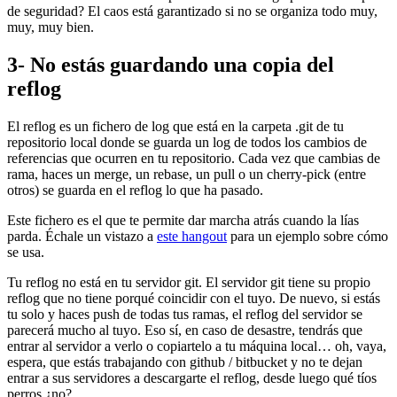
de seguridad? El caos está garantizado si no se organiza todo muy,
muy, muy bien.
3- No estás guardando una copia del
reflog
El reflog es un fichero de log que está en la carpeta .git de tu
repositorio local donde se guarda un log de todos los cambios de
referencias que ocurren en tu repositorio. Cada vez que cambias de
rama, haces un merge, un rebase, un pull o un cherry-pick (entre
otros) se guarda en el reflog lo que ha pasado.
Este fichero es el que te permite dar marcha atrás cuando la lías
parda. Échale un vistazo a
este hangout
para un ejemplo sobre cómo
se usa.
Tu reflog no está en tu servidor git. El servidor git tiene su propio
reflog que no tiene porqué coincidir con el tuyo. De nuevo, si estás
tu solo y haces push de todas tus ramas, el reflog del servidor se
parecerá mucho al tuyo. Eso sí, en caso de desastre, tendrás que
entrar al servidor a verlo o copiartelo a tu máquina local… oh, vaya,
espera, que estás trabajando con github / bitbucket y no te dejan
entrar a sus servidores a descargarte el reflog, desde luego qué tíos
perros ¿no?.