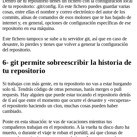
Dentro de tu repositorio tienes un fichero con la configuración local
de tu repositorio: .git/config. En este fichero puedes guardar varias
cosas, entre ellas el nombre y correo electrónico del autor de los
commits, alisas de comandos de esos molones que te has bajado de
internet y, en general, opciones de configuración específicas de ese
repositorio en esa máquina.
Este fichero tampoco se sube a tu servidor git, así que en caso de
desastre, lo pierdes y tienes que volver a generar la configuración
del repositorio.
6- git permite sobreescribir la historia de
tu repositorio
Si trabajas con más gente, en tu repositorio no vas a estar hurgando
solo tú. Tendrás código de otras personas, harás merges o pull
requests. Hay alguien que puede estar tocando el repositorio detrás
de tí así que entre el momento que ocurre el desastre y «recuperas»
el repositorio haciendo un clon, muchas cosas pueden haber
cambiado.
Ponte en esta situación: te vas de vacaciones mientras tus
compañeros trabajan en el repositorio. A la vuelta tu disco duro ha
muerto, o durante el viaje te roban el portátil, así que clonas de