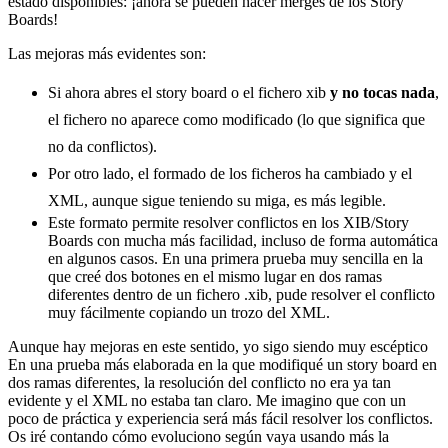
estado disponibles: ¡ahora se pueden hacer merges de los Story
Boards!
Las mejoras más evidentes son:
Si ahora abres el story board o el fichero xib
y no tocas nada
,
el fichero no aparece como modificado (lo que significa que
no da conflictos).
Por otro lado, el formado de los ficheros ha cambiado y el
XML, aunque sigue teniendo su miga, es más legible.
Este formato permite resolver conflictos en los XIB/Story
Boards con mucha más facilidad, incluso de forma automática
en algunos casos. En una primera prueba muy sencilla en la
que creé dos botones en el mismo lugar en dos ramas
diferentes dentro de un fichero .xib, pude resolver el conflicto
muy fácilmente copiando un trozo del XML.
Aunque hay mejoras en este sentido, yo sigo siendo muy escéptico
En una prueba más elaborada en la que modifiqué un story board en
dos ramas diferentes, la resolución del conflicto no era ya tan
evidente y el XML no estaba tan claro. Me imagino que con un
poco de práctica y experiencia será más fácil resolver los conflictos.
Os iré contando cómo evoluciono según vaya usando más la