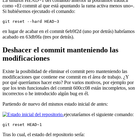
La sintaxis HEAD~1 del comando anterior la podríamos traducir
como «El commit al que está apuntando la rama activa menos uno».
Si hubiésemos ejecutado el comando:
git reset --hard HEAD~3
en lugar de acabar en el commit 6eb9f2d (uno por detrás) habríamos
acabado en 63db9fa (tres por detrás).
Deshacer el commit manteniendo las
modificaciones
Existe la posibilidad de eliminar el commit pero manteniendo las
modificaciones que contiene ese commit en el área de trabajo. ¿Y
por qué querríamos hacer esto? Por varios motivos, por ejemplo por
que los tests funcionales del commit 600cc08 están incompletos, son
incorrectos o he introducido algún bug en él.
Partiendo de nuevo del mismos estado inicial de antes:
ejecutaríamos el siguiente comando:
git reset HEAD~1
Tras lo cual, el estado del repositorio sería: