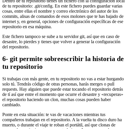
Dentro de tu repositorio tienes un fichero con la configuración local
de tu repositorio: .git/config. En este fichero puedes guardar varias
cosas, entre ellas el nombre y correo electrónico del autor de los
commits, alisas de comandos de esos molones que te has bajado de
internet y, en general, opciones de configuración específicas de ese
repositorio en esa máquina.
Este fichero tampoco se sube a tu servidor git, así que en caso de
desastre, lo pierdes y tienes que volver a generar la configuración
del repositorio.
6- git permite sobreescribir la historia de
tu repositorio
Si trabajas con más gente, en tu repositorio no vas a estar hurgando
solo tú. Tendrás código de otras personas, harás merges o pull
requests. Hay alguien que puede estar tocando el repositorio detrás
de tí así que entre el momento que ocurre el desastre y «recuperas»
el repositorio haciendo un clon, muchas cosas pueden haber
cambiado.
Ponte en esta situación: te vas de vacaciones mientras tus
compañeros trabajan en el repositorio. A la vuelta tu disco duro ha
muerto, o durante el viaje te roban el portátil, así que clonas de