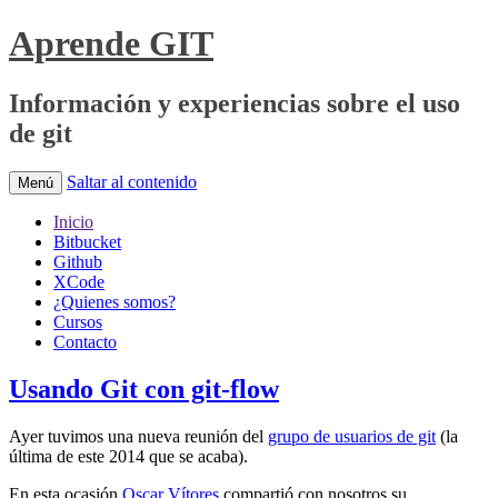
Aprende GIT
Información y experiencias sobre el uso
de git
Saltar al contenido
Menú
Inicio
Bitbucket
Github
XCode
¿Quienes somos?
Cursos
Contacto
Usando Git con git-flow
Ayer tuvimos una nueva reunión del
grupo de usuarios de git
(la
última de este 2014 que se acaba).
En esta ocasión
Oscar Vítores
compartió con nosotros su