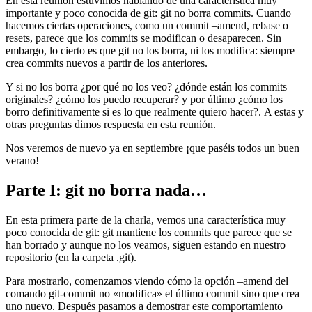
En esta reunión estuvimos hablando de una característica muy
importante y poco conocida de git: git no borra commits. Cuando
hacemos ciertas operaciones, como un commit –amend, rebase o
resets, parece que los commits se modifican o desaparecen. Sin
embargo, lo cierto es que git no los borra, ni los modifica: siempre
crea commits nuevos a partir de los anteriores.
Y si no los borra ¿por qué no los veo? ¿dónde están los commits
originales? ¿cómo los puedo recuperar? y por último ¿cómo los
borro definitivamente si es lo que realmente quiero hacer?. A estas y
otras preguntas dimos respuesta en esta reunión.
Nos veremos de nuevo ya en septiembre ¡que paséis todos un buen
verano!
Parte I: git no borra nada…
En esta primera parte de la charla, vemos una característica muy
poco conocida de git: git mantiene los commits que parece que se
han borrado y aunque no los veamos, siguen estando en nuestro
repositorio (en la carpeta .git).
Para mostrarlo, comenzamos viendo cómo la opción –amend del
comando git-commit no «modifica» el último commit sino que crea
uno nuevo. Después pasamos a demostrar este comportamiento