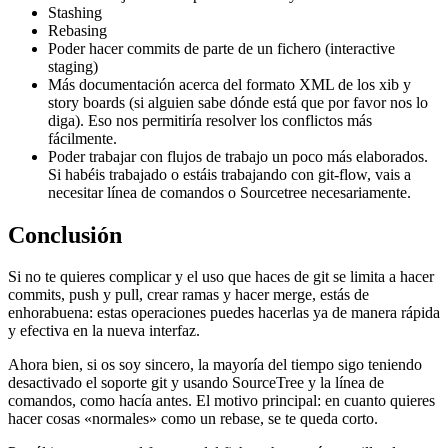
Stashing
Rebasing
Poder hacer commits de parte de un fichero (interactive
staging)
Más documentación acerca del formato XML de los xib y
story boards (si alguien sabe dónde está que por favor nos lo
diga). Eso nos permitiría resolver los conflictos más
fácilmente.
Poder trabajar con flujos de trabajo un poco más elaborados.
Si habéis trabajado o estáis trabajando con git-flow, vais a
necesitar línea de comandos o Sourcetree necesariamente.
Conclusión
Si no te quieres complicar y el uso que haces de git se limita a hacer
commits, push y pull, crear ramas y hacer merge, estás de
enhorabuena: estas operaciones puedes hacerlas ya de manera rápida
y efectiva en la nueva interfaz.
Ahora bien, si os soy sincero, la mayoría del tiempo sigo teniendo
desactivado el soporte git y usando SourceTree y la línea de
comandos, como hacía antes. El motivo principal: en cuanto quieres
hacer cosas «normales» como un rebase, se te queda corto.