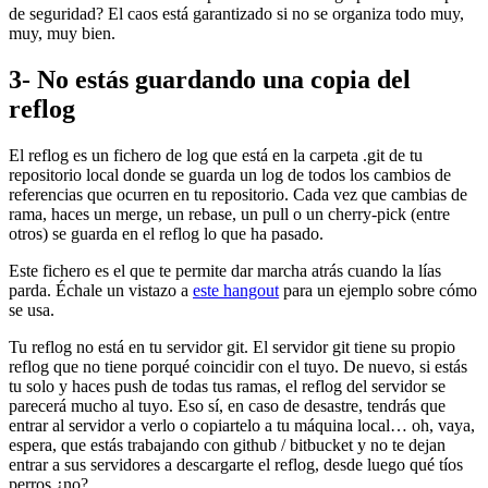
de seguridad? El caos está garantizado si no se organiza todo muy,
muy, muy bien.
3- No estás guardando una copia del
reflog
El reflog es un fichero de log que está en la carpeta .git de tu
repositorio local donde se guarda un log de todos los cambios de
referencias que ocurren en tu repositorio. Cada vez que cambias de
rama, haces un merge, un rebase, un pull o un cherry-pick (entre
otros) se guarda en el reflog lo que ha pasado.
Este fichero es el que te permite dar marcha atrás cuando la lías
parda. Échale un vistazo a
este hangout
para un ejemplo sobre cómo
se usa.
Tu reflog no está en tu servidor git. El servidor git tiene su propio
reflog que no tiene porqué coincidir con el tuyo. De nuevo, si estás
tu solo y haces push de todas tus ramas, el reflog del servidor se
parecerá mucho al tuyo. Eso sí, en caso de desastre, tendrás que
entrar al servidor a verlo o copiartelo a tu máquina local… oh, vaya,
espera, que estás trabajando con github / bitbucket y no te dejan
entrar a sus servidores a descargarte el reflog, desde luego qué tíos
perros ¿no?.