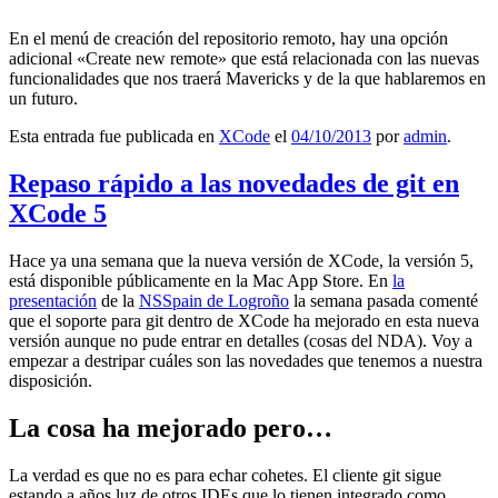
En el menú de creación del repositorio remoto, hay una opción
adicional «Create new remote» que está relacionada con las nuevas
funcionalidades que nos traerá Mavericks y de la que hablaremos en
un futuro.
Esta entrada fue publicada en
XCode
el
04/10/2013
por
admin
.
Repaso rápido a las novedades de git en
XCode 5
Hace ya una semana que la nueva versión de XCode, la versión 5,
está disponible públicamente en la Mac App Store. En
la
presentación
de la
NSSpain de Logroño
la semana pasada comenté
que el soporte para git dentro de XCode ha mejorado en esta nueva
versión aunque no pude entrar en detalles (cosas del NDA). Voy a
empezar a destripar cuáles son las novedades que tenemos a nuestra
disposición.
La cosa ha mejorado pero…
La verdad es que no es para echar cohetes. El cliente git sigue
estando a años luz de otros IDEs que lo tienen integrado como