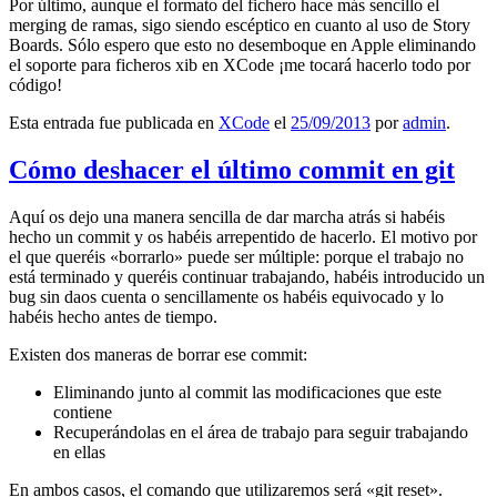
Por último, aunque el formato del fichero hace más sencillo el
merging de ramas, sigo siendo escéptico en cuanto al uso de Story
Boards. Sólo espero que esto no desemboque en Apple eliminando
el soporte para ficheros xib en XCode ¡me tocará hacerlo todo por
código!
Esta entrada fue publicada en
XCode
el
25/09/2013
por
admin
.
Cómo deshacer el último commit en git
Aquí os dejo una manera sencilla de dar marcha atrás si habéis
hecho un commit y os habéis arrepentido de hacerlo. El motivo por
el que queréis «borrarlo» puede ser múltiple: porque el trabajo no
está terminado y queréis continuar trabajando, habéis introducido un
bug sin daos cuenta o sencillamente os habéis equivocado y lo
habéis hecho antes de tiempo.
Existen dos maneras de borrar ese commit:
Eliminando junto al commit las modificaciones que este
contiene
Recuperándolas en el área de trabajo para seguir trabajando
en ellas
En ambos casos, el comando que utilizaremos será «git reset».