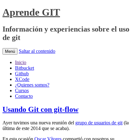
Aprende GIT
Información y experiencias sobre el uso
de git
Saltar al contenido
Menú
Inicio
Bitbucket
Github
XCode
¿Quienes somos?
Cursos
Contacto
Usando Git con git-flow
Ayer tuvimos una nueva reunión del
grupo de usuarios de git
(la
última de este 2014 que se acaba).
En esta ocasión
Oscar Vítores
compartió con nosotros su