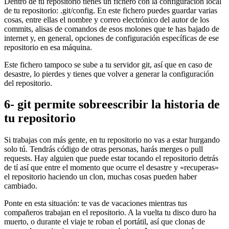
Dentro de tu repositorio tienes un fichero con la configuración local
de tu repositorio: .git/config. En este fichero puedes guardar varias
cosas, entre ellas el nombre y correo electrónico del autor de los
commits, alisas de comandos de esos molones que te has bajado de
internet y, en general, opciones de configuración específicas de ese
repositorio en esa máquina.
Este fichero tampoco se sube a tu servidor git, así que en caso de
desastre, lo pierdes y tienes que volver a generar la configuración
del repositorio.
6- git permite sobreescribir la historia de
tu repositorio
Si trabajas con más gente, en tu repositorio no vas a estar hurgando
solo tú. Tendrás código de otras personas, harás merges o pull
requests. Hay alguien que puede estar tocando el repositorio detrás
de tí así que entre el momento que ocurre el desastre y «recuperas»
el repositorio haciendo un clon, muchas cosas pueden haber
cambiado.
Ponte en esta situación: te vas de vacaciones mientras tus
compañeros trabajan en el repositorio. A la vuelta tu disco duro ha
muerto, o durante el viaje te roban el portátil, así que clonas de