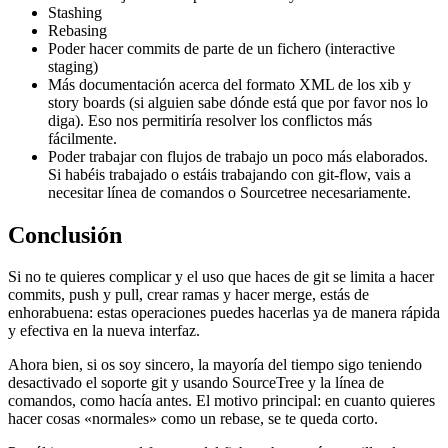
Stashing
Rebasing
Poder hacer commits de parte de un fichero (interactive
staging)
Más documentación acerca del formato XML de los xib y
story boards (si alguien sabe dónde está que por favor nos lo
diga). Eso nos permitiría resolver los conflictos más
fácilmente.
Poder trabajar con flujos de trabajo un poco más elaborados.
Si habéis trabajado o estáis trabajando con git-flow, vais a
necesitar línea de comandos o Sourcetree necesariamente.
Conclusión
Si no te quieres complicar y el uso que haces de git se limita a hacer
commits, push y pull, crear ramas y hacer merge, estás de
enhorabuena: estas operaciones puedes hacerlas ya de manera rápida
y efectiva en la nueva interfaz.
Ahora bien, si os soy sincero, la mayoría del tiempo sigo teniendo
desactivado el soporte git y usando SourceTree y la línea de
comandos, como hacía antes. El motivo principal: en cuanto quieres
hacer cosas «normales» como un rebase, se te queda corto.