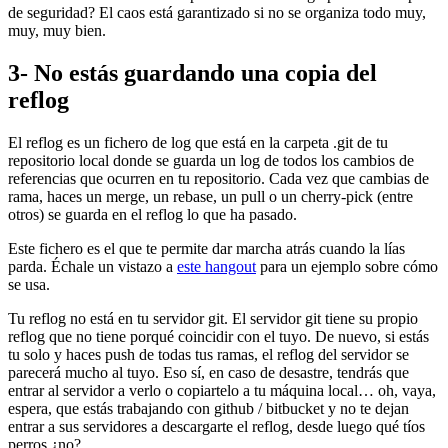
de seguridad? El caos está garantizado si no se organiza todo muy,
muy, muy bien.
3- No estás guardando una copia del
reflog
El reflog es un fichero de log que está en la carpeta .git de tu
repositorio local donde se guarda un log de todos los cambios de
referencias que ocurren en tu repositorio. Cada vez que cambias de
rama, haces un merge, un rebase, un pull o un cherry-pick (entre
otros) se guarda en el reflog lo que ha pasado.
Este fichero es el que te permite dar marcha atrás cuando la lías
parda. Échale un vistazo a
este hangout
para un ejemplo sobre cómo
se usa.
Tu reflog no está en tu servidor git. El servidor git tiene su propio
reflog que no tiene porqué coincidir con el tuyo. De nuevo, si estás
tu solo y haces push de todas tus ramas, el reflog del servidor se
parecerá mucho al tuyo. Eso sí, en caso de desastre, tendrás que
entrar al servidor a verlo o copiartelo a tu máquina local… oh, vaya,
espera, que estás trabajando con github / bitbucket y no te dejan
entrar a sus servidores a descargarte el reflog, desde luego qué tíos
perros ¿no?.