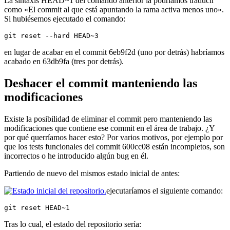
La sintaxis HEAD~1 del comando anterior la podríamos traducir
como «El commit al que está apuntando la rama activa menos uno».
Si hubiésemos ejecutado el comando:
git reset --hard HEAD~3
en lugar de acabar en el commit 6eb9f2d (uno por detrás) habríamos
acabado en 63db9fa (tres por detrás).
Deshacer el commit manteniendo las
modificaciones
Existe la posibilidad de eliminar el commit pero manteniendo las
modificaciones que contiene ese commit en el área de trabajo. ¿Y
por qué querríamos hacer esto? Por varios motivos, por ejemplo por
que los tests funcionales del commit 600cc08 están incompletos, son
incorrectos o he introducido algún bug en él.
Partiendo de nuevo del mismos estado inicial de antes:
ejecutaríamos el siguiente comando:
git reset HEAD~1
Tras lo cual, el estado del repositorio sería: