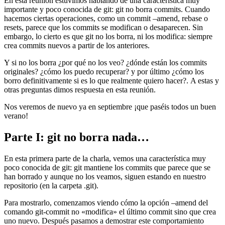
En esta reunión estuvimos hablando de una característica muy
importante y poco conocida de git: git no borra commits. Cuando
hacemos ciertas operaciones, como un commit –amend, rebase o
resets, parece que los commits se modifican o desaparecen. Sin
embargo, lo cierto es que git no los borra, ni los modifica: siempre
crea commits nuevos a partir de los anteriores.
Y si no los borra ¿por qué no los veo? ¿dónde están los commits
originales? ¿cómo los puedo recuperar? y por último ¿cómo los
borro definitivamente si es lo que realmente quiero hacer?. A estas y
otras preguntas dimos respuesta en esta reunión.
Nos veremos de nuevo ya en septiembre ¡que paséis todos un buen
verano!
Parte I: git no borra nada…
En esta primera parte de la charla, vemos una característica muy
poco conocida de git: git mantiene los commits que parece que se
han borrado y aunque no los veamos, siguen estando en nuestro
repositorio (en la carpeta .git).
Para mostrarlo, comenzamos viendo cómo la opción –amend del
comando git-commit no «modifica» el último commit sino que crea
uno nuevo. Después pasamos a demostrar este comportamiento