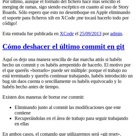
Por último, aunque el formato del fichero hace más sencillo el
merging de ramas, sigo siendo escéptico en cuanto al uso de Story
Boards. Sólo espero que esto no desemboque en Apple eliminando
el soporte para ficheros xib en XCode ¡me tocará hacerlo todo por
código!
Esta entrada fue publicada en
XCode
el
25/09/2013
por
admin
.
Cómo deshacer el último commit en git
Aquí os dejo una manera sencilla de dar marcha atrás si habéis
hecho un commit y os habéis arrepentido de hacerlo. El motivo por
el que queréis «borrarlo» puede ser múltiple: porque el trabajo no
está terminado y queréis continuar trabajando, habéis introducido un
bug sin daos cuenta o sencillamente os habéis equivocado y lo
habéis hecho antes de tiempo.
Existen dos maneras de borrar ese commit:
Eliminando junto al commit las modificaciones que este
contiene
Recuperándolas en el área de trabajo para seguir trabajando
en ellas
En ambos casos, el comando que utilizaremos será «git reset».