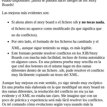
estado disponibles: ¡ahora se pueden hacer merges de los Story
Boards!
Las mejoras más evidentes son:
Si ahora abres el story board o el fichero xib
y no tocas nada
,
el fichero no aparece como modificado (lo que significa que
no da conflictos).
Por otro lado, el formado de los ficheros ha cambiado y el
XML, aunque sigue teniendo su miga, es más legible.
Este formato permite resolver conflictos en los XIB/Story
Boards con mucha más facilidad, incluso de forma automática
en algunos casos. En una primera prueba muy sencilla en la
que creé dos botones en el mismo lugar en dos ramas
diferentes dentro de un fichero .xib, pude resolver el conflicto
muy fácilmente copiando un trozo del XML.
Aunque hay mejoras en este sentido, yo sigo siendo muy escéptico
En una prueba más elaborada en la que modifiqué un story board en
dos ramas diferentes, la resolución del conflicto no era ya tan
evidente y el XML no estaba tan claro. Me imagino que con un
poco de práctica y experiencia será más fácil resolver los conflictos.
Os iré contando cómo evoluciono según vaya usando más la