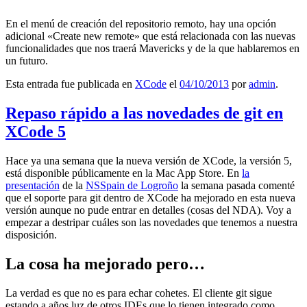
En el menú de creación del repositorio remoto, hay una opción
adicional «Create new remote» que está relacionada con las nuevas
funcionalidades que nos traerá Mavericks y de la que hablaremos en
un futuro.
Esta entrada fue publicada en
XCode
el
04/10/2013
por
admin
.
Repaso rápido a las novedades de git en
XCode 5
Hace ya una semana que la nueva versión de XCode, la versión 5,
está disponible públicamente en la Mac App Store. En
la
presentación
de la
NSSpain de Logroño
la semana pasada comenté
que el soporte para git dentro de XCode ha mejorado en esta nueva
versión aunque no pude entrar en detalles (cosas del NDA). Voy a
empezar a destripar cuáles son las novedades que tenemos a nuestra
disposición.
La cosa ha mejorado pero…
La verdad es que no es para echar cohetes. El cliente git sigue
estando a años luz de otros IDEs que lo tienen integrado como