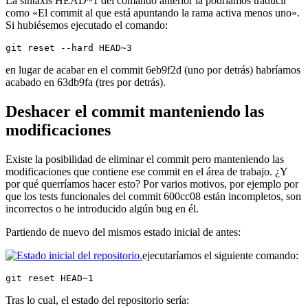
La sintaxis HEAD~1 del comando anterior la podríamos traducir
como «El commit al que está apuntando la rama activa menos uno».
Si hubiésemos ejecutado el comando:
git reset --hard HEAD~3
en lugar de acabar en el commit 6eb9f2d (uno por detrás) habríamos
acabado en 63db9fa (tres por detrás).
Deshacer el commit manteniendo las
modificaciones
Existe la posibilidad de eliminar el commit pero manteniendo las
modificaciones que contiene ese commit en el área de trabajo. ¿Y
por qué querríamos hacer esto? Por varios motivos, por ejemplo por
que los tests funcionales del commit 600cc08 están incompletos, son
incorrectos o he introducido algún bug en él.
Partiendo de nuevo del mismos estado inicial de antes:
ejecutaríamos el siguiente comando:
git reset HEAD~1
Tras lo cual, el estado del repositorio sería: