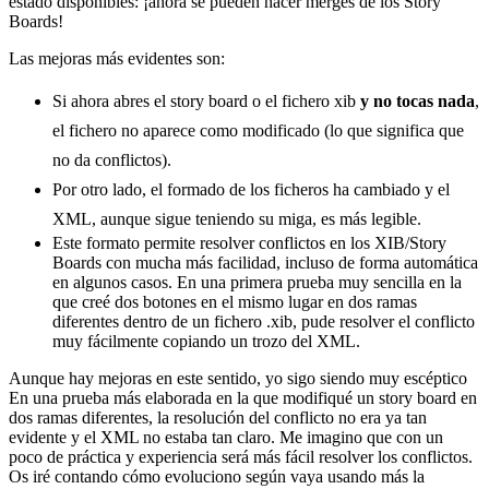
estado disponibles: ¡ahora se pueden hacer merges de los Story
Boards!
Las mejoras más evidentes son:
Si ahora abres el story board o el fichero xib
y no tocas nada
,
el fichero no aparece como modificado (lo que significa que
no da conflictos).
Por otro lado, el formado de los ficheros ha cambiado y el
XML, aunque sigue teniendo su miga, es más legible.
Este formato permite resolver conflictos en los XIB/Story
Boards con mucha más facilidad, incluso de forma automática
en algunos casos. En una primera prueba muy sencilla en la
que creé dos botones en el mismo lugar en dos ramas
diferentes dentro de un fichero .xib, pude resolver el conflicto
muy fácilmente copiando un trozo del XML.
Aunque hay mejoras en este sentido, yo sigo siendo muy escéptico
En una prueba más elaborada en la que modifiqué un story board en
dos ramas diferentes, la resolución del conflicto no era ya tan
evidente y el XML no estaba tan claro. Me imagino que con un
poco de práctica y experiencia será más fácil resolver los conflictos.
Os iré contando cómo evoluciono según vaya usando más la