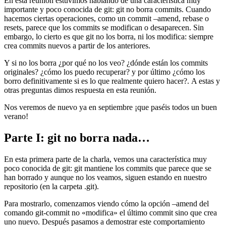
En esta reunión estuvimos hablando de una característica muy
importante y poco conocida de git: git no borra commits. Cuando
hacemos ciertas operaciones, como un commit –amend, rebase o
resets, parece que los commits se modifican o desaparecen. Sin
embargo, lo cierto es que git no los borra, ni los modifica: siempre
crea commits nuevos a partir de los anteriores.
Y si no los borra ¿por qué no los veo? ¿dónde están los commits
originales? ¿cómo los puedo recuperar? y por último ¿cómo los
borro definitivamente si es lo que realmente quiero hacer?. A estas y
otras preguntas dimos respuesta en esta reunión.
Nos veremos de nuevo ya en septiembre ¡que paséis todos un buen
verano!
Parte I: git no borra nada…
En esta primera parte de la charla, vemos una característica muy
poco conocida de git: git mantiene los commits que parece que se
han borrado y aunque no los veamos, siguen estando en nuestro
repositorio (en la carpeta .git).
Para mostrarlo, comenzamos viendo cómo la opción –amend del
comando git-commit no «modifica» el último commit sino que crea
uno nuevo. Después pasamos a demostrar este comportamiento