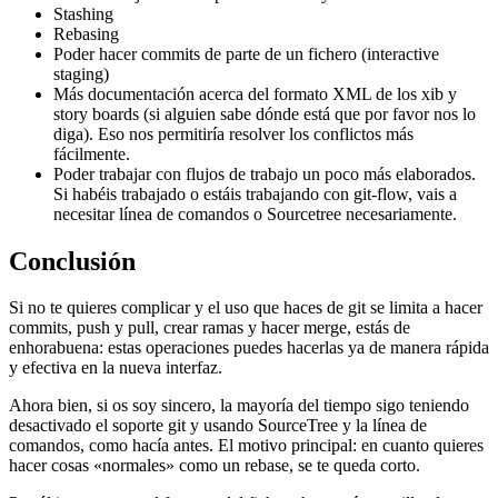
Stashing
Rebasing
Poder hacer commits de parte de un fichero (interactive
staging)
Más documentación acerca del formato XML de los xib y
story boards (si alguien sabe dónde está que por favor nos lo
diga). Eso nos permitiría resolver los conflictos más
fácilmente.
Poder trabajar con flujos de trabajo un poco más elaborados.
Si habéis trabajado o estáis trabajando con git-flow, vais a
necesitar línea de comandos o Sourcetree necesariamente.
Conclusión
Si no te quieres complicar y el uso que haces de git se limita a hacer
commits, push y pull, crear ramas y hacer merge, estás de
enhorabuena: estas operaciones puedes hacerlas ya de manera rápida
y efectiva en la nueva interfaz.
Ahora bien, si os soy sincero, la mayoría del tiempo sigo teniendo
desactivado el soporte git y usando SourceTree y la línea de
comandos, como hacía antes. El motivo principal: en cuanto quieres
hacer cosas «normales» como un rebase, se te queda corto.