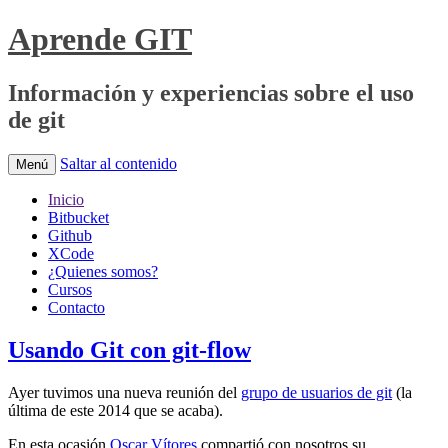
Aprende GIT
Información y experiencias sobre el uso
de git
Saltar al contenido
Menú
Inicio
Bitbucket
Github
XCode
¿Quienes somos?
Cursos
Contacto
Usando Git con git-flow
Ayer tuvimos una nueva reunión del
grupo de usuarios de git
(la
última de este 2014 que se acaba).
En esta ocasión
Oscar Vítores
compartió con nosotros su