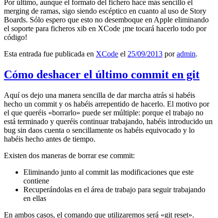
Por último, aunque el formato del fichero hace más sencillo el
merging de ramas, sigo siendo escéptico en cuanto al uso de Story
Boards. Sólo espero que esto no desemboque en Apple eliminando
el soporte para ficheros xib en XCode ¡me tocará hacerlo todo por
código!
Esta entrada fue publicada en
XCode
el
25/09/2013
por
admin
.
Cómo deshacer el último commit en git
Aquí os dejo una manera sencilla de dar marcha atrás si habéis
hecho un commit y os habéis arrepentido de hacerlo. El motivo por
el que queréis «borrarlo» puede ser múltiple: porque el trabajo no
está terminado y queréis continuar trabajando, habéis introducido un
bug sin daos cuenta o sencillamente os habéis equivocado y lo
habéis hecho antes de tiempo.
Existen dos maneras de borrar ese commit:
Eliminando junto al commit las modificaciones que este
contiene
Recuperándolas en el área de trabajo para seguir trabajando
en ellas
En ambos casos, el comando que utilizaremos será «git reset».