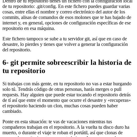
Dentro de tu repositorio tienes un fichero con la configuración local
de tu repositorio: .git/config. En este fichero puedes guardar varias
cosas, entre ellas el nombre y correo electrónico del autor de los
commits, alisas de comandos de esos molones que te has bajado de
internet y, en general, opciones de configuración específicas de ese
repositorio en esa máquina.
Este fichero tampoco se sube a tu servidor git, así que en caso de
desastre, lo pierdes y tienes que volver a generar la configuración
del repositorio.
6- git permite sobreescribir la historia de
tu repositorio
Si trabajas con más gente, en tu repositorio no vas a estar hurgando
solo tú. Tendrás código de otras personas, harás merges o pull
requests. Hay alguien que puede estar tocando el repositorio detrás
de tí así que entre el momento que ocurre el desastre y «recuperas»
el repositorio haciendo un clon, muchas cosas pueden haber
cambiado.
Ponte en esta situación: te vas de vacaciones mientras tus
compañeros trabajan en el repositorio. A la vuelta tu disco duro ha
muerto, o durante el viaje te roban el portátil, así que clonas de