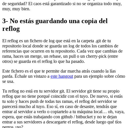
de seguridad? El caos está garantizado si no se organiza todo muy,
muy, muy bien.
3- No estás guardando una copia del
reflog
El reflog es un fichero de log que está en la carpeta .git de tu
repositorio local donde se guarda un log de todos los cambios de
referencias que ocurren en tu repositorio. Cada vez que cambias de
rama, haces un merge, un rebase, un pull o un cherry-pick (entre
otros) se guarda en el reflog lo que ha pasado.
Este fichero es el que te permite dar marcha atrás cuando la lías
parda. Échale un vistazo a
este hangout
para un ejemplo sobre cómo
se usa.
Tu reflog no está en tu servidor git. El servidor git tiene su propio
reflog que no tiene porqué coincidir con el tuyo. De nuevo, si estás
tu solo y haces push de todas tus ramas, el reflog del servidor se
parecerá mucho al tuyo. Eso sí, en caso de desastre, tendrás que
entrar al servidor a verlo o copiartelo a tu máquina local… oh, vaya,
espera, que estás trabajando con github / bitbucket y no te dejan
entrar a sus servidores a descargarte el reflog, desde luego qué tíos
perros ¿no?.