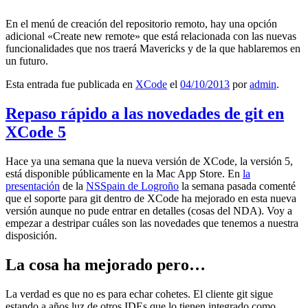
En el menú de creación del repositorio remoto, hay una opción
adicional «Create new remote» que está relacionada con las nuevas
funcionalidades que nos traerá Mavericks y de la que hablaremos en
un futuro.
Esta entrada fue publicada en
XCode
el
04/10/2013
por
admin
.
Repaso rápido a las novedades de git en
XCode 5
Hace ya una semana que la nueva versión de XCode, la versión 5,
está disponible públicamente en la Mac App Store. En
la
presentación
de la
NSSpain de Logroño
la semana pasada comenté
que el soporte para git dentro de XCode ha mejorado en esta nueva
versión aunque no pude entrar en detalles (cosas del NDA). Voy a
empezar a destripar cuáles son las novedades que tenemos a nuestra
disposición.
La cosa ha mejorado pero…
La verdad es que no es para echar cohetes. El cliente git sigue
estando a años luz de otros IDEs que lo tienen integrado como