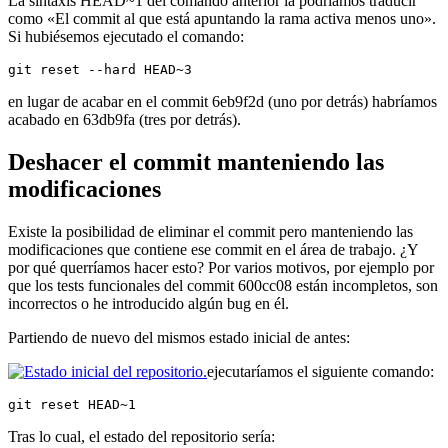
La sintaxis HEAD~1 del comando anterior la podríamos traducir
como «El commit al que está apuntando la rama activa menos uno».
Si hubiésemos ejecutado el comando:
git reset --hard HEAD~3
en lugar de acabar en el commit 6eb9f2d (uno por detrás) habríamos
acabado en 63db9fa (tres por detrás).
Deshacer el commit manteniendo las
modificaciones
Existe la posibilidad de eliminar el commit pero manteniendo las
modificaciones que contiene ese commit en el área de trabajo. ¿Y
por qué querríamos hacer esto? Por varios motivos, por ejemplo por
que los tests funcionales del commit 600cc08 están incompletos, son
incorrectos o he introducido algún bug en él.
Partiendo de nuevo del mismos estado inicial de antes:
ejecutaríamos el siguiente comando:
git reset HEAD~1
Tras lo cual, el estado del repositorio sería: