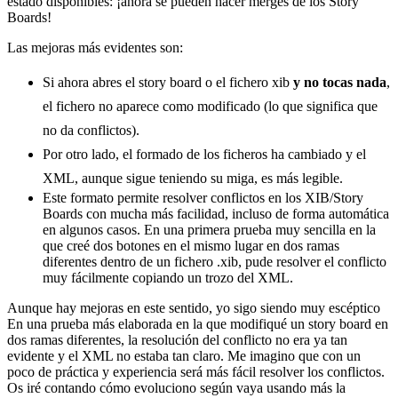
estado disponibles: ¡ahora se pueden hacer merges de los Story
Boards!
Las mejoras más evidentes son:
Si ahora abres el story board o el fichero xib
y no tocas nada
,
el fichero no aparece como modificado (lo que significa que
no da conflictos).
Por otro lado, el formado de los ficheros ha cambiado y el
XML, aunque sigue teniendo su miga, es más legible.
Este formato permite resolver conflictos en los XIB/Story
Boards con mucha más facilidad, incluso de forma automática
en algunos casos. En una primera prueba muy sencilla en la
que creé dos botones en el mismo lugar en dos ramas
diferentes dentro de un fichero .xib, pude resolver el conflicto
muy fácilmente copiando un trozo del XML.
Aunque hay mejoras en este sentido, yo sigo siendo muy escéptico
En una prueba más elaborada en la que modifiqué un story board en
dos ramas diferentes, la resolución del conflicto no era ya tan
evidente y el XML no estaba tan claro. Me imagino que con un
poco de práctica y experiencia será más fácil resolver los conflictos.
Os iré contando cómo evoluciono según vaya usando más la