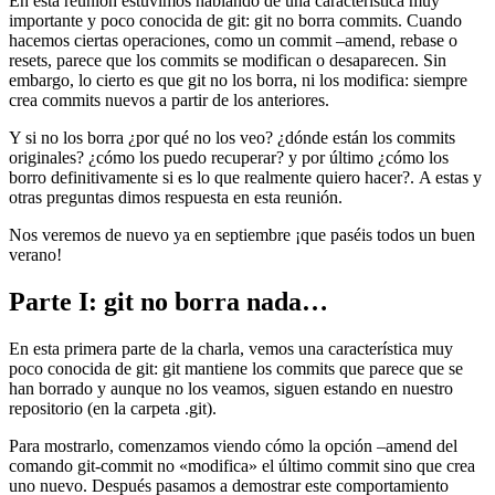
En esta reunión estuvimos hablando de una característica muy
importante y poco conocida de git: git no borra commits. Cuando
hacemos ciertas operaciones, como un commit –amend, rebase o
resets, parece que los commits se modifican o desaparecen. Sin
embargo, lo cierto es que git no los borra, ni los modifica: siempre
crea commits nuevos a partir de los anteriores.
Y si no los borra ¿por qué no los veo? ¿dónde están los commits
originales? ¿cómo los puedo recuperar? y por último ¿cómo los
borro definitivamente si es lo que realmente quiero hacer?. A estas y
otras preguntas dimos respuesta en esta reunión.
Nos veremos de nuevo ya en septiembre ¡que paséis todos un buen
verano!
Parte I: git no borra nada…
En esta primera parte de la charla, vemos una característica muy
poco conocida de git: git mantiene los commits que parece que se
han borrado y aunque no los veamos, siguen estando en nuestro
repositorio (en la carpeta .git).
Para mostrarlo, comenzamos viendo cómo la opción –amend del
comando git-commit no «modifica» el último commit sino que crea
uno nuevo. Después pasamos a demostrar este comportamiento