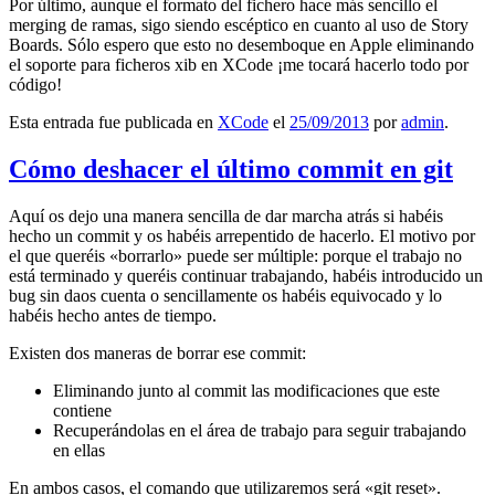
Por último, aunque el formato del fichero hace más sencillo el
merging de ramas, sigo siendo escéptico en cuanto al uso de Story
Boards. Sólo espero que esto no desemboque en Apple eliminando
el soporte para ficheros xib en XCode ¡me tocará hacerlo todo por
código!
Esta entrada fue publicada en
XCode
el
25/09/2013
por
admin
.
Cómo deshacer el último commit en git
Aquí os dejo una manera sencilla de dar marcha atrás si habéis
hecho un commit y os habéis arrepentido de hacerlo. El motivo por
el que queréis «borrarlo» puede ser múltiple: porque el trabajo no
está terminado y queréis continuar trabajando, habéis introducido un
bug sin daos cuenta o sencillamente os habéis equivocado y lo
habéis hecho antes de tiempo.
Existen dos maneras de borrar ese commit:
Eliminando junto al commit las modificaciones que este
contiene
Recuperándolas en el área de trabajo para seguir trabajando
en ellas
En ambos casos, el comando que utilizaremos será «git reset».