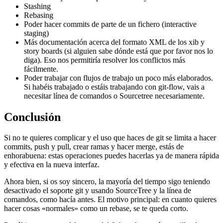
Stashing
Rebasing
Poder hacer commits de parte de un fichero (interactive
staging)
Más documentación acerca del formato XML de los xib y
story boards (si alguien sabe dónde está que por favor nos lo
diga). Eso nos permitiría resolver los conflictos más
fácilmente.
Poder trabajar con flujos de trabajo un poco más elaborados.
Si habéis trabajado o estáis trabajando con git-flow, vais a
necesitar línea de comandos o Sourcetree necesariamente.
Conclusión
Si no te quieres complicar y el uso que haces de git se limita a hacer
commits, push y pull, crear ramas y hacer merge, estás de
enhorabuena: estas operaciones puedes hacerlas ya de manera rápida
y efectiva en la nueva interfaz.
Ahora bien, si os soy sincero, la mayoría del tiempo sigo teniendo
desactivado el soporte git y usando SourceTree y la línea de
comandos, como hacía antes. El motivo principal: en cuanto quieres
hacer cosas «normales» como un rebase, se te queda corto.