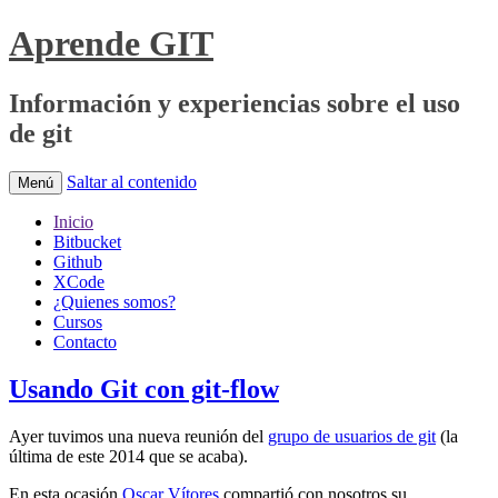
Aprende GIT
Información y experiencias sobre el uso
de git
Saltar al contenido
Menú
Inicio
Bitbucket
Github
XCode
¿Quienes somos?
Cursos
Contacto
Usando Git con git-flow
Ayer tuvimos una nueva reunión del
grupo de usuarios de git
(la
última de este 2014 que se acaba).
En esta ocasión
Oscar Vítores
compartió con nosotros su