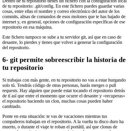
Dentro de tu repositorio tienes un fichero con la configuración local
de tu repositorio: .git/config. En este fichero puedes guardar varias
cosas, entre ellas el nombre y correo electrónico del autor de los
commits, alisas de comandos de esos molones que te has bajado de
internet y, en general, opciones de configuración específicas de ese
repositorio en esa máquina.
Este fichero tampoco se sube a tu servidor git, así que en caso de
desastre, lo pierdes y tienes que volver a generar la configuración
del repositorio.
6- git permite sobreescribir la historia de
tu repositorio
Si trabajas con más gente, en tu repositorio no vas a estar hurgando
solo tú. Tendrás código de otras personas, harás merges o pull
requests. Hay alguien que puede estar tocando el repositorio detrás
de tí así que entre el momento que ocurre el desastre y «recuperas»
el repositorio haciendo un clon, muchas cosas pueden haber
cambiado.
Ponte en esta situación: te vas de vacaciones mientras tus
compañeros trabajan en el repositorio. A la vuelta tu disco duro ha
muerto, o durante el viaje te roban el portátil, así que clonas de