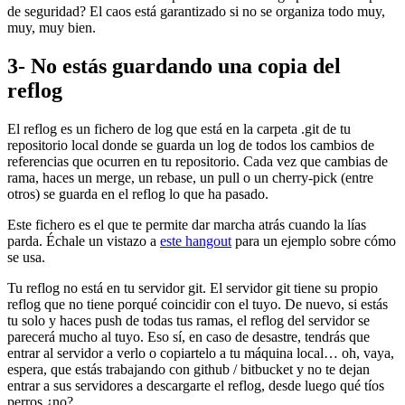
de seguridad? El caos está garantizado si no se organiza todo muy,
muy, muy bien.
3- No estás guardando una copia del
reflog
El reflog es un fichero de log que está en la carpeta .git de tu
repositorio local donde se guarda un log de todos los cambios de
referencias que ocurren en tu repositorio. Cada vez que cambias de
rama, haces un merge, un rebase, un pull o un cherry-pick (entre
otros) se guarda en el reflog lo que ha pasado.
Este fichero es el que te permite dar marcha atrás cuando la lías
parda. Échale un vistazo a
este hangout
para un ejemplo sobre cómo
se usa.
Tu reflog no está en tu servidor git. El servidor git tiene su propio
reflog que no tiene porqué coincidir con el tuyo. De nuevo, si estás
tu solo y haces push de todas tus ramas, el reflog del servidor se
parecerá mucho al tuyo. Eso sí, en caso de desastre, tendrás que
entrar al servidor a verlo o copiartelo a tu máquina local… oh, vaya,
espera, que estás trabajando con github / bitbucket y no te dejan
entrar a sus servidores a descargarte el reflog, desde luego qué tíos
perros ¿no?.