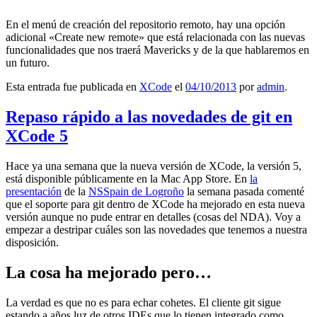
En el menú de creación del repositorio remoto, hay una opción
adicional «Create new remote» que está relacionada con las nuevas
funcionalidades que nos traerá Mavericks y de la que hablaremos en
un futuro.
Esta entrada fue publicada en
XCode
el
04/10/2013
por
admin
.
Repaso rápido a las novedades de git en
XCode 5
Hace ya una semana que la nueva versión de XCode, la versión 5,
está disponible públicamente en la Mac App Store. En
la
presentación
de la
NSSpain de Logroño
la semana pasada comenté
que el soporte para git dentro de XCode ha mejorado en esta nueva
versión aunque no pude entrar en detalles (cosas del NDA). Voy a
empezar a destripar cuáles son las novedades que tenemos a nuestra
disposición.
La cosa ha mejorado pero…
La verdad es que no es para echar cohetes. El cliente git sigue
estando a años luz de otros IDEs que lo tienen integrado como