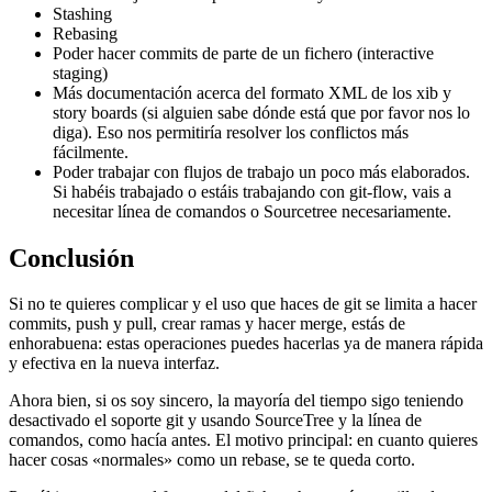
Stashing
Rebasing
Poder hacer commits de parte de un fichero (interactive
staging)
Más documentación acerca del formato XML de los xib y
story boards (si alguien sabe dónde está que por favor nos lo
diga). Eso nos permitiría resolver los conflictos más
fácilmente.
Poder trabajar con flujos de trabajo un poco más elaborados.
Si habéis trabajado o estáis trabajando con git-flow, vais a
necesitar línea de comandos o Sourcetree necesariamente.
Conclusión
Si no te quieres complicar y el uso que haces de git se limita a hacer
commits, push y pull, crear ramas y hacer merge, estás de
enhorabuena: estas operaciones puedes hacerlas ya de manera rápida
y efectiva en la nueva interfaz.
Ahora bien, si os soy sincero, la mayoría del tiempo sigo teniendo
desactivado el soporte git y usando SourceTree y la línea de
comandos, como hacía antes. El motivo principal: en cuanto quieres
hacer cosas «normales» como un rebase, se te queda corto.