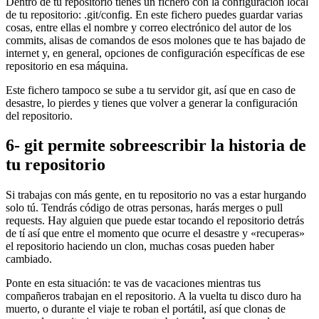
Dentro de tu repositorio tienes un fichero con la configuración local
de tu repositorio: .git/config. En este fichero puedes guardar varias
cosas, entre ellas el nombre y correo electrónico del autor de los
commits, alisas de comandos de esos molones que te has bajado de
internet y, en general, opciones de configuración específicas de ese
repositorio en esa máquina.
Este fichero tampoco se sube a tu servidor git, así que en caso de
desastre, lo pierdes y tienes que volver a generar la configuración
del repositorio.
6- git permite sobreescribir la historia de
tu repositorio
Si trabajas con más gente, en tu repositorio no vas a estar hurgando
solo tú. Tendrás código de otras personas, harás merges o pull
requests. Hay alguien que puede estar tocando el repositorio detrás
de tí así que entre el momento que ocurre el desastre y «recuperas»
el repositorio haciendo un clon, muchas cosas pueden haber
cambiado.
Ponte en esta situación: te vas de vacaciones mientras tus
compañeros trabajan en el repositorio. A la vuelta tu disco duro ha
muerto, o durante el viaje te roban el portátil, así que clonas de