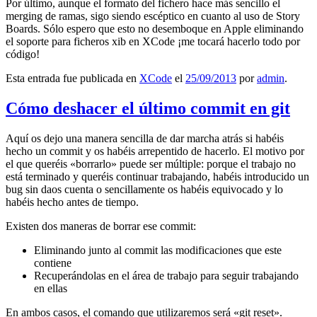
Por último, aunque el formato del fichero hace más sencillo el
merging de ramas, sigo siendo escéptico en cuanto al uso de Story
Boards. Sólo espero que esto no desemboque en Apple eliminando
el soporte para ficheros xib en XCode ¡me tocará hacerlo todo por
código!
Esta entrada fue publicada en
XCode
el
25/09/2013
por
admin
.
Cómo deshacer el último commit en git
Aquí os dejo una manera sencilla de dar marcha atrás si habéis
hecho un commit y os habéis arrepentido de hacerlo. El motivo por
el que queréis «borrarlo» puede ser múltiple: porque el trabajo no
está terminado y queréis continuar trabajando, habéis introducido un
bug sin daos cuenta o sencillamente os habéis equivocado y lo
habéis hecho antes de tiempo.
Existen dos maneras de borrar ese commit:
Eliminando junto al commit las modificaciones que este
contiene
Recuperándolas en el área de trabajo para seguir trabajando
en ellas
En ambos casos, el comando que utilizaremos será «git reset».