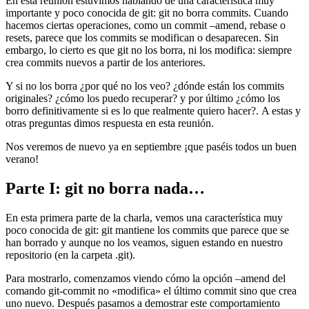
En esta reunión estuvimos hablando de una característica muy
importante y poco conocida de git: git no borra commits. Cuando
hacemos ciertas operaciones, como un commit –amend, rebase o
resets, parece que los commits se modifican o desaparecen. Sin
embargo, lo cierto es que git no los borra, ni los modifica: siempre
crea commits nuevos a partir de los anteriores.
Y si no los borra ¿por qué no los veo? ¿dónde están los commits
originales? ¿cómo los puedo recuperar? y por último ¿cómo los
borro definitivamente si es lo que realmente quiero hacer?. A estas y
otras preguntas dimos respuesta en esta reunión.
Nos veremos de nuevo ya en septiembre ¡que paséis todos un buen
verano!
Parte I: git no borra nada…
En esta primera parte de la charla, vemos una característica muy
poco conocida de git: git mantiene los commits que parece que se
han borrado y aunque no los veamos, siguen estando en nuestro
repositorio (en la carpeta .git).
Para mostrarlo, comenzamos viendo cómo la opción –amend del
comando git-commit no «modifica» el último commit sino que crea
uno nuevo. Después pasamos a demostrar este comportamiento