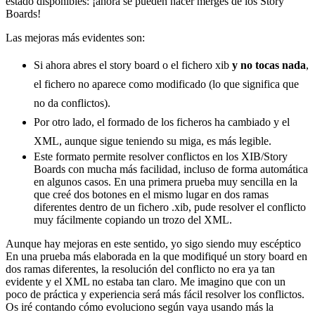
estado disponibles: ¡ahora se pueden hacer merges de los Story
Boards!
Las mejoras más evidentes son:
Si ahora abres el story board o el fichero xib
y no tocas nada
,
el fichero no aparece como modificado (lo que significa que
no da conflictos).
Por otro lado, el formado de los ficheros ha cambiado y el
XML, aunque sigue teniendo su miga, es más legible.
Este formato permite resolver conflictos en los XIB/Story
Boards con mucha más facilidad, incluso de forma automática
en algunos casos. En una primera prueba muy sencilla en la
que creé dos botones en el mismo lugar en dos ramas
diferentes dentro de un fichero .xib, pude resolver el conflicto
muy fácilmente copiando un trozo del XML.
Aunque hay mejoras en este sentido, yo sigo siendo muy escéptico
En una prueba más elaborada en la que modifiqué un story board en
dos ramas diferentes, la resolución del conflicto no era ya tan
evidente y el XML no estaba tan claro. Me imagino que con un
poco de práctica y experiencia será más fácil resolver los conflictos.
Os iré contando cómo evoluciono según vaya usando más la