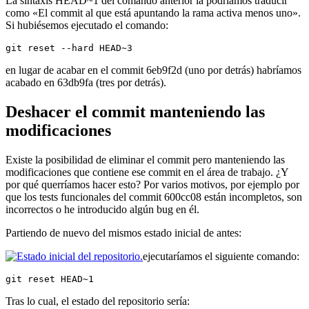
La sintaxis HEAD~1 del comando anterior la podríamos traducir
como «El commit al que está apuntando la rama activa menos uno».
Si hubiésemos ejecutado el comando:
git reset --hard HEAD~3
en lugar de acabar en el commit 6eb9f2d (uno por detrás) habríamos
acabado en 63db9fa (tres por detrás).
Deshacer el commit manteniendo las
modificaciones
Existe la posibilidad de eliminar el commit pero manteniendo las
modificaciones que contiene ese commit en el área de trabajo. ¿Y
por qué querríamos hacer esto? Por varios motivos, por ejemplo por
que los tests funcionales del commit 600cc08 están incompletos, son
incorrectos o he introducido algún bug en él.
Partiendo de nuevo del mismos estado inicial de antes:
ejecutaríamos el siguiente comando:
git reset HEAD~1
Tras lo cual, el estado del repositorio sería: