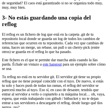
de seguridad? El caos está garantizado si no se organiza todo muy,
muy, muy bien.
3- No estás guardando una copia del
reflog
El reflog es un fichero de log que está en la carpeta .git de tu
repositorio local donde se guarda un log de todos los cambios de
referencias que ocurren en tu repositorio. Cada vez que cambias de
rama, haces un merge, un rebase, un pull o un cherry-pick (entre
otros) se guarda en el reflog lo que ha pasado.
Este fichero es el que te permite dar marcha atrás cuando la lías
parda. Échale un vistazo a
este hangout
para un ejemplo sobre cómo
se usa.
Tu reflog no está en tu servidor git. El servidor git tiene su propio
reflog que no tiene porqué coincidir con el tuyo. De nuevo, si estás
tu solo y haces push de todas tus ramas, el reflog del servidor se
parecerá mucho al tuyo. Eso sí, en caso de desastre, tendrás que
entrar al servidor a verlo o copiartelo a tu máquina local… oh, vaya,
espera, que estás trabajando con github / bitbucket y no te dejan
entrar a sus servidores a descargarte el reflog, desde luego qué tíos
perros ¿no?.