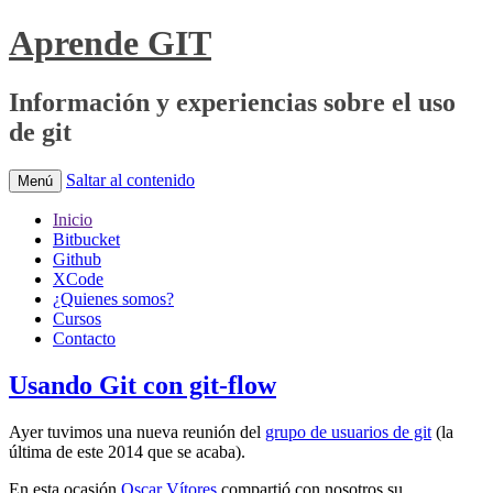
Aprende GIT
Información y experiencias sobre el uso
de git
Saltar al contenido
Menú
Inicio
Bitbucket
Github
XCode
¿Quienes somos?
Cursos
Contacto
Usando Git con git-flow
Ayer tuvimos una nueva reunión del
grupo de usuarios de git
(la
última de este 2014 que se acaba).
En esta ocasión
Oscar Vítores
compartió con nosotros su