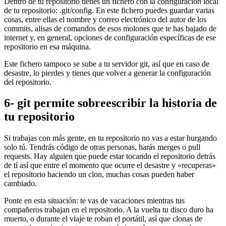
Dentro de tu repositorio tienes un fichero con la configuración local
de tu repositorio: .git/config. En este fichero puedes guardar varias
cosas, entre ellas el nombre y correo electrónico del autor de los
commits, alisas de comandos de esos molones que te has bajado de
internet y, en general, opciones de configuración específicas de ese
repositorio en esa máquina.
Este fichero tampoco se sube a tu servidor git, así que en caso de
desastre, lo pierdes y tienes que volver a generar la configuración
del repositorio.
6- git permite sobreescribir la historia de
tu repositorio
Si trabajas con más gente, en tu repositorio no vas a estar hurgando
solo tú. Tendrás código de otras personas, harás merges o pull
requests. Hay alguien que puede estar tocando el repositorio detrás
de tí así que entre el momento que ocurre el desastre y «recuperas»
el repositorio haciendo un clon, muchas cosas pueden haber
cambiado.
Ponte en esta situación: te vas de vacaciones mientras tus
compañeros trabajan en el repositorio. A la vuelta tu disco duro ha
muerto, o durante el viaje te roban el portátil, así que clonas de