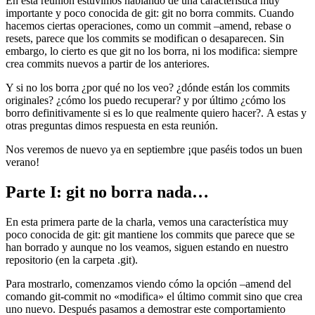
En esta reunión estuvimos hablando de una característica muy
importante y poco conocida de git: git no borra commits. Cuando
hacemos ciertas operaciones, como un commit –amend, rebase o
resets, parece que los commits se modifican o desaparecen. Sin
embargo, lo cierto es que git no los borra, ni los modifica: siempre
crea commits nuevos a partir de los anteriores.
Y si no los borra ¿por qué no los veo? ¿dónde están los commits
originales? ¿cómo los puedo recuperar? y por último ¿cómo los
borro definitivamente si es lo que realmente quiero hacer?. A estas y
otras preguntas dimos respuesta en esta reunión.
Nos veremos de nuevo ya en septiembre ¡que paséis todos un buen
verano!
Parte I: git no borra nada…
En esta primera parte de la charla, vemos una característica muy
poco conocida de git: git mantiene los commits que parece que se
han borrado y aunque no los veamos, siguen estando en nuestro
repositorio (en la carpeta .git).
Para mostrarlo, comenzamos viendo cómo la opción –amend del
comando git-commit no «modifica» el último commit sino que crea
uno nuevo. Después pasamos a demostrar este comportamiento