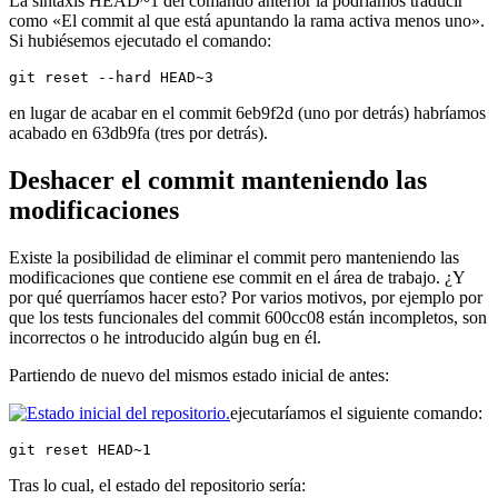
La sintaxis HEAD~1 del comando anterior la podríamos traducir
como «El commit al que está apuntando la rama activa menos uno».
Si hubiésemos ejecutado el comando:
git reset --hard HEAD~3
en lugar de acabar en el commit 6eb9f2d (uno por detrás) habríamos
acabado en 63db9fa (tres por detrás).
Deshacer el commit manteniendo las
modificaciones
Existe la posibilidad de eliminar el commit pero manteniendo las
modificaciones que contiene ese commit en el área de trabajo. ¿Y
por qué querríamos hacer esto? Por varios motivos, por ejemplo por
que los tests funcionales del commit 600cc08 están incompletos, son
incorrectos o he introducido algún bug en él.
Partiendo de nuevo del mismos estado inicial de antes:
ejecutaríamos el siguiente comando:
git reset HEAD~1
Tras lo cual, el estado del repositorio sería: