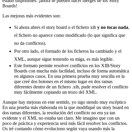
estado disponibles: ¡ahora se pueden hacer merges de los Story
Boards!
Las mejoras más evidentes son:
Si ahora abres el story board o el fichero xib
y no tocas nada
,
el fichero no aparece como modificado (lo que significa que
no da conflictos).
Por otro lado, el formado de los ficheros ha cambiado y el
XML, aunque sigue teniendo su miga, es más legible.
Este formato permite resolver conflictos en los XIB/Story
Boards con mucha más facilidad, incluso de forma automática
en algunos casos. En una primera prueba muy sencilla en la
que creé dos botones en el mismo lugar en dos ramas
diferentes dentro de un fichero .xib, pude resolver el conflicto
muy fácilmente copiando un trozo del XML.
Aunque hay mejoras en este sentido, yo sigo siendo muy escéptico
En una prueba más elaborada en la que modifiqué un story board en
dos ramas diferentes, la resolución del conflicto no era ya tan
evidente y el XML no estaba tan claro. Me imagino que con un
poco de práctica y experiencia será más fácil resolver los conflictos.
Os iré contando cómo evoluciono según vaya usando más la