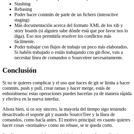
Stashing
Rebasing
Poder hacer commits de parte de un fichero (interactive
staging)
Más documentación acerca del formato XML de los xib y
story boards (si alguien sabe dónde está que por favor nos lo
diga). Eso nos permitiría resolver los conflictos más
fácilmente.
Poder trabajar con flujos de trabajo un poco más elaborados.
Si habéis trabajado o estáis trabajando con git-flow, vais a
necesitar línea de comandos o Sourcetree necesariamente.
Conclusión
Si no te quieres complicar y el uso que haces de git se limita a hacer
commits, push y pull, crear ramas y hacer merge, estás de
enhorabuena: estas operaciones puedes hacerlas ya de manera rápida
y efectiva en la nueva interfaz.
Ahora bien, si os soy sincero, la mayoría del tiempo sigo teniendo
desactivado el soporte git y usando SourceTree y la línea de
comandos, como hacía antes. El motivo principal: en cuanto quieres
hacer cosas «normales» como un rebase, se te queda corto.