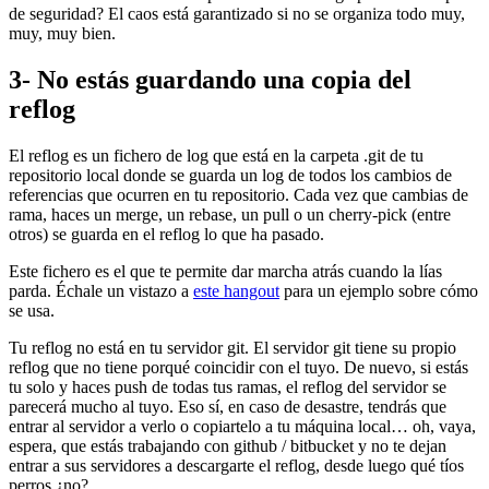
de seguridad? El caos está garantizado si no se organiza todo muy,
muy, muy bien.
3- No estás guardando una copia del
reflog
El reflog es un fichero de log que está en la carpeta .git de tu
repositorio local donde se guarda un log de todos los cambios de
referencias que ocurren en tu repositorio. Cada vez que cambias de
rama, haces un merge, un rebase, un pull o un cherry-pick (entre
otros) se guarda en el reflog lo que ha pasado.
Este fichero es el que te permite dar marcha atrás cuando la lías
parda. Échale un vistazo a
este hangout
para un ejemplo sobre cómo
se usa.
Tu reflog no está en tu servidor git. El servidor git tiene su propio
reflog que no tiene porqué coincidir con el tuyo. De nuevo, si estás
tu solo y haces push de todas tus ramas, el reflog del servidor se
parecerá mucho al tuyo. Eso sí, en caso de desastre, tendrás que
entrar al servidor a verlo o copiartelo a tu máquina local… oh, vaya,
espera, que estás trabajando con github / bitbucket y no te dejan
entrar a sus servidores a descargarte el reflog, desde luego qué tíos
perros ¿no?.