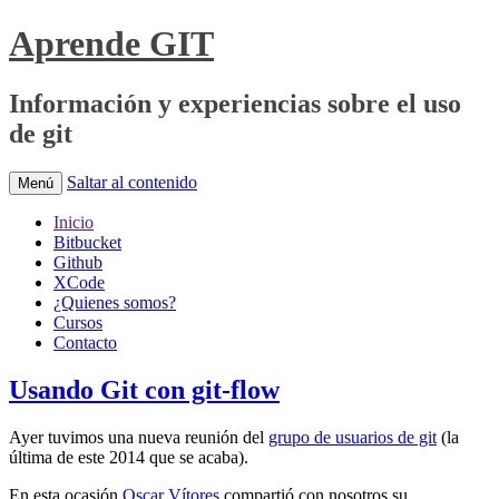
Aprende GIT
Información y experiencias sobre el uso
de git
Saltar al contenido
Menú
Inicio
Bitbucket
Github
XCode
¿Quienes somos?
Cursos
Contacto
Usando Git con git-flow
Ayer tuvimos una nueva reunión del
grupo de usuarios de git
(la
última de este 2014 que se acaba).
En esta ocasión
Oscar Vítores
compartió con nosotros su