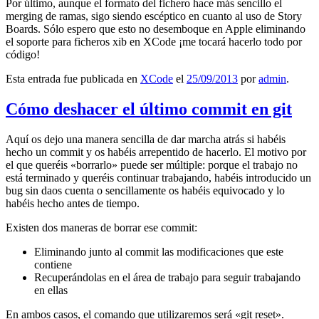
Por último, aunque el formato del fichero hace más sencillo el
merging de ramas, sigo siendo escéptico en cuanto al uso de Story
Boards. Sólo espero que esto no desemboque en Apple eliminando
el soporte para ficheros xib en XCode ¡me tocará hacerlo todo por
código!
Esta entrada fue publicada en
XCode
el
25/09/2013
por
admin
.
Cómo deshacer el último commit en git
Aquí os dejo una manera sencilla de dar marcha atrás si habéis
hecho un commit y os habéis arrepentido de hacerlo. El motivo por
el que queréis «borrarlo» puede ser múltiple: porque el trabajo no
está terminado y queréis continuar trabajando, habéis introducido un
bug sin daos cuenta o sencillamente os habéis equivocado y lo
habéis hecho antes de tiempo.
Existen dos maneras de borrar ese commit:
Eliminando junto al commit las modificaciones que este
contiene
Recuperándolas en el área de trabajo para seguir trabajando
en ellas
En ambos casos, el comando que utilizaremos será «git reset».