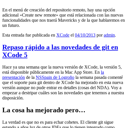
En el menú de creación del repositorio remoto, hay una opción
adicional «Create new remote» que está relacionada con las nuevas
funcionalidades que nos traerá Mavericks y de la que hablaremos en
un futuro.
Esta entrada fue publicada en
XCode
el
04/10/2013
por
admin
.
Repaso rápido a las novedades de git en
XCode 5
Hace ya una semana que la nueva versión de XCode, la versión 5,
está disponible públicamente en la Mac App Store. En
la
presentación
de la
NSSpain de Logroño
la semana pasada comenté
que el soporte para git dentro de XCode ha mejorado en esta nueva
versión aunque no pude entrar en detalles (cosas del NDA). Voy a
empezar a destripar cuáles son las novedades que tenemos a nuestra
disposición.
La cosa ha mejorado pero…
La verdad es que no es para echar cohetes. El cliente git sigue
estando a años luz de otros IDEs que lo tienen integrado como