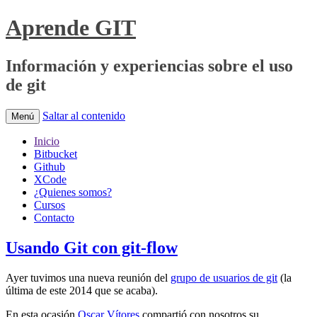
Aprende GIT
Información y experiencias sobre el uso
de git
Saltar al contenido
Menú
Inicio
Bitbucket
Github
XCode
¿Quienes somos?
Cursos
Contacto
Usando Git con git-flow
Ayer tuvimos una nueva reunión del
grupo de usuarios de git
(la
última de este 2014 que se acaba).
En esta ocasión
Oscar Vítores
compartió con nosotros su