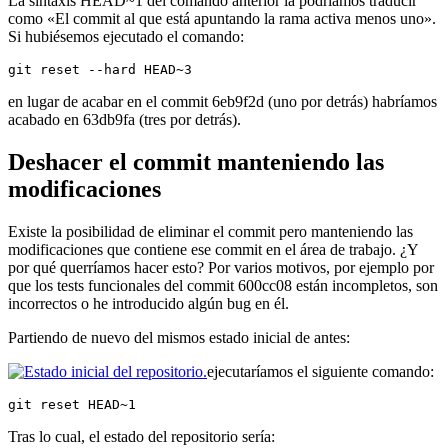
La sintaxis HEAD~1 del comando anterior la podríamos traducir
como «El commit al que está apuntando la rama activa menos uno».
Si hubiésemos ejecutado el comando:
git reset --hard HEAD~3
en lugar de acabar en el commit 6eb9f2d (uno por detrás) habríamos
acabado en 63db9fa (tres por detrás).
Deshacer el commit manteniendo las
modificaciones
Existe la posibilidad de eliminar el commit pero manteniendo las
modificaciones que contiene ese commit en el área de trabajo. ¿Y
por qué querríamos hacer esto? Por varios motivos, por ejemplo por
que los tests funcionales del commit 600cc08 están incompletos, son
incorrectos o he introducido algún bug en él.
Partiendo de nuevo del mismos estado inicial de antes:
ejecutaríamos el siguiente comando:
git reset HEAD~1
Tras lo cual, el estado del repositorio sería: