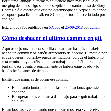
Por último, aunque el formato del fichero hace más sencillo el
merging de ramas, sigo siendo escéptico en cuanto al uso de Story
Boards. Sólo espero que esto no desemboque en Apple eliminando
el soporte para ficheros xib en XCode ¡me tocará hacerlo todo por
código!
Esta entrada fue publicada en
XCode
el
25/09/2013
por
admin
.
Cómo deshacer el último commit en git
Aquí os dejo una manera sencilla de dar marcha atrás si habéis
hecho un commit y os habéis arrepentido de hacerlo. El motivo por
el que queréis «borrarlo» puede ser múltiple: porque el trabajo no
está terminado y queréis continuar trabajando, habéis introducido un
bug sin daos cuenta o sencillamente os habéis equivocado y lo
habéis hecho antes de tiempo.
Existen dos maneras de borrar ese commit:
Eliminando junto al commit las modificaciones que este
contiene
Recuperándolas en el área de trabajo para seguir trabajando
en ellas
En ambos casos, el comando que utilizaremos será «git reset».