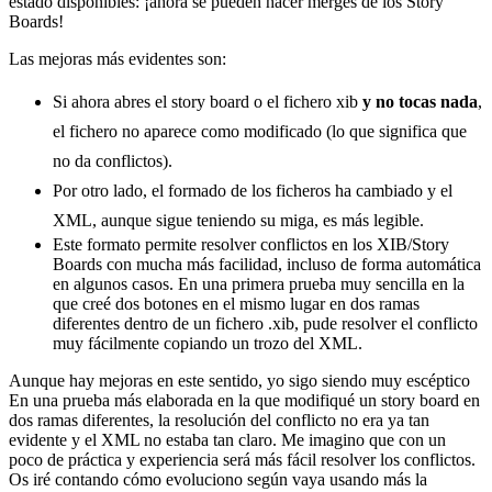
estado disponibles: ¡ahora se pueden hacer merges de los Story
Boards!
Las mejoras más evidentes son:
Si ahora abres el story board o el fichero xib
y no tocas nada
,
el fichero no aparece como modificado (lo que significa que
no da conflictos).
Por otro lado, el formado de los ficheros ha cambiado y el
XML, aunque sigue teniendo su miga, es más legible.
Este formato permite resolver conflictos en los XIB/Story
Boards con mucha más facilidad, incluso de forma automática
en algunos casos. En una primera prueba muy sencilla en la
que creé dos botones en el mismo lugar en dos ramas
diferentes dentro de un fichero .xib, pude resolver el conflicto
muy fácilmente copiando un trozo del XML.
Aunque hay mejoras en este sentido, yo sigo siendo muy escéptico
En una prueba más elaborada en la que modifiqué un story board en
dos ramas diferentes, la resolución del conflicto no era ya tan
evidente y el XML no estaba tan claro. Me imagino que con un
poco de práctica y experiencia será más fácil resolver los conflictos.
Os iré contando cómo evoluciono según vaya usando más la