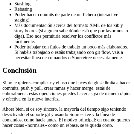
Stashing
Rebasing
Poder hacer commits de parte de un fichero (interactive
staging)
Más documentación acerca del formato XML de los xib y
story boards (si alguien sabe dónde está que por favor nos lo
diga). Eso nos permitiría resolver los conflictos más
fácilmente.
Poder trabajar con flujos de trabajo un poco más elaborados.
Si habéis trabajado o estáis trabajando con git-flow, vais a
necesitar línea de comandos o Sourcetree necesariamente.
Conclusión
Si no te quieres complicar y el uso que haces de git se limita a hacer
commits, push y pull, crear ramas y hacer merge, estás de
enhorabuena: estas operaciones puedes hacerlas ya de manera rápida
y efectiva en la nueva interfaz.
Ahora bien, si os soy sincero, la mayoría del tiempo sigo teniendo
desactivado el soporte git y usando SourceTree y la línea de
comandos, como hacía antes. El motivo principal: en cuanto quieres
hacer cosas «normales» como un rebase, se te queda corto.