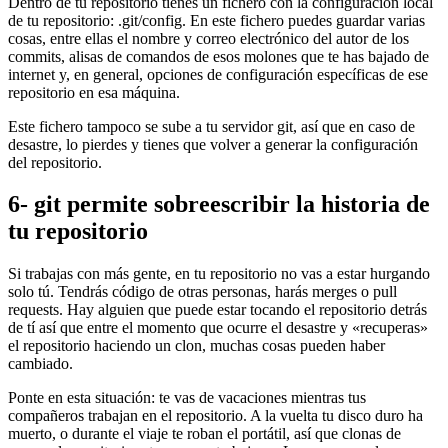
Dentro de tu repositorio tienes un fichero con la configuración local
de tu repositorio: .git/config. En este fichero puedes guardar varias
cosas, entre ellas el nombre y correo electrónico del autor de los
commits, alisas de comandos de esos molones que te has bajado de
internet y, en general, opciones de configuración específicas de ese
repositorio en esa máquina.
Este fichero tampoco se sube a tu servidor git, así que en caso de
desastre, lo pierdes y tienes que volver a generar la configuración
del repositorio.
6- git permite sobreescribir la historia de
tu repositorio
Si trabajas con más gente, en tu repositorio no vas a estar hurgando
solo tú. Tendrás código de otras personas, harás merges o pull
requests. Hay alguien que puede estar tocando el repositorio detrás
de tí así que entre el momento que ocurre el desastre y «recuperas»
el repositorio haciendo un clon, muchas cosas pueden haber
cambiado.
Ponte en esta situación: te vas de vacaciones mientras tus
compañeros trabajan en el repositorio. A la vuelta tu disco duro ha
muerto, o durante el viaje te roban el portátil, así que clonas de