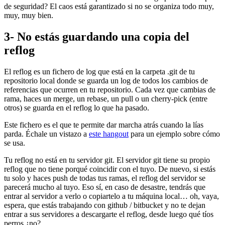
de seguridad? El caos está garantizado si no se organiza todo muy,
muy, muy bien.
3- No estás guardando una copia del
reflog
El reflog es un fichero de log que está en la carpeta .git de tu
repositorio local donde se guarda un log de todos los cambios de
referencias que ocurren en tu repositorio. Cada vez que cambias de
rama, haces un merge, un rebase, un pull o un cherry-pick (entre
otros) se guarda en el reflog lo que ha pasado.
Este fichero es el que te permite dar marcha atrás cuando la lías
parda. Échale un vistazo a
este hangout
para un ejemplo sobre cómo
se usa.
Tu reflog no está en tu servidor git. El servidor git tiene su propio
reflog que no tiene porqué coincidir con el tuyo. De nuevo, si estás
tu solo y haces push de todas tus ramas, el reflog del servidor se
parecerá mucho al tuyo. Eso sí, en caso de desastre, tendrás que
entrar al servidor a verlo o copiartelo a tu máquina local… oh, vaya,
espera, que estás trabajando con github / bitbucket y no te dejan
entrar a sus servidores a descargarte el reflog, desde luego qué tíos
perros ¿no?.