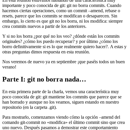
En esta reunión estuvimos hablando de una característica muy
importante y poco conocida de git: git no borra commits. Cuando
hacemos ciertas operaciones, como un commit –amend, rebase o
resets, parece que los commits se modifican o desaparecen. Sin
embargo, lo cierto es que git no los borra, ni los modifica: siempre
crea commits nuevos a partir de los anteriores.
Y si no los borra ¿por qué no los veo? ¿dónde están los commits
originales? ¿cómo los puedo recuperar? y por último ¿cómo los
borro definitivamente si es lo que realmente quiero hacer?. A estas y
otras preguntas dimos respuesta en esta reunión.
Nos veremos de nuevo ya en septiembre ¡que paséis todos un buen
verano!
Parte I: git no borra nada…
En esta primera parte de la charla, vemos una característica muy
poco conocida de git: git mantiene los commits que parece que se
han borrado y aunque no los veamos, siguen estando en nuestro
repositorio (en la carpeta .git).
Para mostrarlo, comenzamos viendo cómo la opción –amend del
comando git-commit no «modifica» el último commit sino que crea
uno nuevo. Después pasamos a demostrar este comportamiento