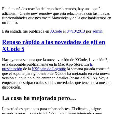
En el menú de creación del repositorio remoto, hay una opción
adicional «Create new remote» que está relacionada con las nuevas
funcionalidades que nos traerá Mavericks y de la que hablaremos en
un futuro.
Esta entrada fue publicada en
XCode
el
04/10/2013
por
admin
.
Repaso rápido a las novedades de git en
XCode 5
Hace ya una semana que la nueva versión de XCode, la versión 5,
está disponible públicamente en la Mac App Store. En
la
presentación
de la
NSSpain de Logroño
la semana pasada comenté
que el soporte para git dentro de XCode ha mejorado en esta nueva
versión aunque no pude entrar en detalles (cosas del NDA). Voy a
empezar a destripar cuáles son las novedades que tenemos a nuestra
disposición.
La cosa ha mejorado pero…
La verdad es que no es para echar cohetes. El cliente git sigue
estando a años luz de otros IDEs que lo tienen integrado como