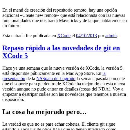
En el menú de creación del repositorio remoto, hay una opción
adicional «Create new remote» que está relacionada con las nuevas
funcionalidades que nos traerá Mavericks y de la que hablaremos en
un futuro.
Esta entrada fue publicada en
XCode
el
04/10/2013
por
admin
.
Repaso rápido a las novedades de git en
XCode 5
Hace ya una semana que la nueva versión de XCode, la versión 5,
está disponible públicamente en la Mac App Store. En
la
presentación
de la
NSSpain de Logroño
la semana pasada comenté
que el soporte para git dentro de XCode ha mejorado en esta nueva
versión aunque no pude entrar en detalles (cosas del NDA). Voy a
empezar a destripar cuáles son las novedades que tenemos a nuestra
disposición.
La cosa ha mejorado pero…
La verdad es que no es para echar cohetes. El cliente git sigue
estando a años luz de otros IDEs que lo tienen integrado como