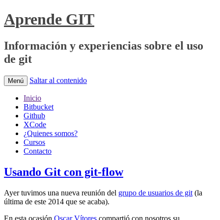
Aprende GIT
Información y experiencias sobre el uso
de git
Saltar al contenido
Menú
Inicio
Bitbucket
Github
XCode
¿Quienes somos?
Cursos
Contacto
Usando Git con git-flow
Ayer tuvimos una nueva reunión del
grupo de usuarios de git
(la
última de este 2014 que se acaba).
En esta ocasión
Oscar Vítores
compartió con nosotros su