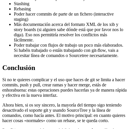
Stashing
Rebasing
Poder hacer commits de parte de un fichero (interactive
staging)
Más documentación acerca del formato XML de los xib y
story boards (si alguien sabe dónde está que por favor nos lo
diga). Eso nos permitiría resolver los conflictos más
fácilmente.
Poder trabajar con flujos de trabajo un poco más elaborados.
Si habéis trabajado o estáis trabajando con git-flow, vais a
necesitar línea de comandos o Sourcetree necesariamente.
Conclusión
Si no te quieres complicar y el uso que haces de git se limita a hacer
commits, push y pull, crear ramas y hacer merge, estás de
enhorabuena: estas operaciones puedes hacerlas ya de manera rápida
y efectiva en la nueva interfaz.
Ahora bien, si os soy sincero, la mayoría del tiempo sigo teniendo
desactivado el soporte git y usando SourceTree y la línea de
comandos, como hacía antes. El motivo principal: en cuanto quieres
hacer cosas «normales» como un rebase, se te queda corto.