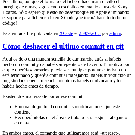
Por último, aunque el formato del fichero hace más sencillo el
merging de ramas, sigo siendo escéptico en cuanto al uso de Story
Boards. Sólo espero que esto no desemboque en Apple eliminando
el soporte para ficheros xib en XCode ¡me tocará hacerlo todo por
código!
Esta entrada fue publicada en
XCode
el
25/09/2013
por
admin
.
Cómo deshacer el último commit en git
Aquí os dejo una manera sencilla de dar marcha atrás si habéis
hecho un commit y os habéis arrepentido de hacerlo. El motivo por
el que queréis «borrarlo» puede ser múltiple: porque el trabajo no
está terminado y queréis continuar trabajando, habéis introducido un
bug sin daos cuenta o sencillamente os habéis equivocado y lo
habéis hecho antes de tiempo.
Existen dos maneras de borrar ese commit:
Eliminando junto al commit las modificaciones que este
contiene
Recuperándolas en el área de trabajo para seguir trabajando
en ellas
En ambos casos, el comando que utilizaremos será «git reset».