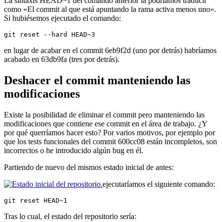
La sintaxis HEAD~1 del comando anterior la podríamos traducir
como «El commit al que está apuntando la rama activa menos uno».
Si hubiésemos ejecutado el comando:
git reset --hard HEAD~3
en lugar de acabar en el commit 6eb9f2d (uno por detrás) habríamos
acabado en 63db9fa (tres por detrás).
Deshacer el commit manteniendo las
modificaciones
Existe la posibilidad de eliminar el commit pero manteniendo las
modificaciones que contiene ese commit en el área de trabajo. ¿Y
por qué querríamos hacer esto? Por varios motivos, por ejemplo por
que los tests funcionales del commit 600cc08 están incompletos, son
incorrectos o he introducido algún bug en él.
Partiendo de nuevo del mismos estado inicial de antes:
ejecutaríamos el siguiente comando:
git reset HEAD~1
Tras lo cual, el estado del repositorio sería: