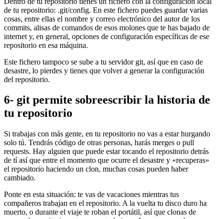
Dentro de tu repositorio tienes un fichero con la configuración local
de tu repositorio: .git/config. En este fichero puedes guardar varias
cosas, entre ellas el nombre y correo electrónico del autor de los
commits, alisas de comandos de esos molones que te has bajado de
internet y, en general, opciones de configuración específicas de ese
repositorio en esa máquina.
Este fichero tampoco se sube a tu servidor git, así que en caso de
desastre, lo pierdes y tienes que volver a generar la configuración
del repositorio.
6- git permite sobreescribir la historia de
tu repositorio
Si trabajas con más gente, en tu repositorio no vas a estar hurgando
solo tú. Tendrás código de otras personas, harás merges o pull
requests. Hay alguien que puede estar tocando el repositorio detrás
de tí así que entre el momento que ocurre el desastre y «recuperas»
el repositorio haciendo un clon, muchas cosas pueden haber
cambiado.
Ponte en esta situación: te vas de vacaciones mientras tus
compañeros trabajan en el repositorio. A la vuelta tu disco duro ha
muerto, o durante el viaje te roban el portátil, así que clonas de