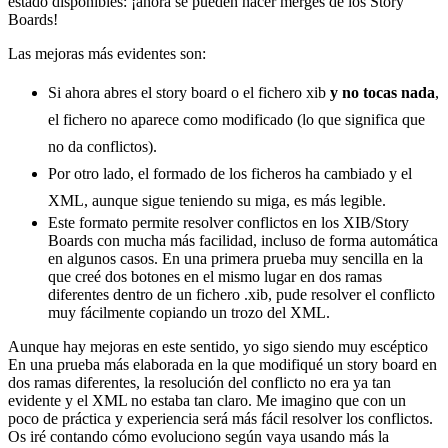
estado disponibles: ¡ahora se pueden hacer merges de los Story
Boards!
Las mejoras más evidentes son:
Si ahora abres el story board o el fichero xib
y no tocas nada
,
el fichero no aparece como modificado (lo que significa que
no da conflictos).
Por otro lado, el formado de los ficheros ha cambiado y el
XML, aunque sigue teniendo su miga, es más legible.
Este formato permite resolver conflictos en los XIB/Story
Boards con mucha más facilidad, incluso de forma automática
en algunos casos. En una primera prueba muy sencilla en la
que creé dos botones en el mismo lugar en dos ramas
diferentes dentro de un fichero .xib, pude resolver el conflicto
muy fácilmente copiando un trozo del XML.
Aunque hay mejoras en este sentido, yo sigo siendo muy escéptico
En una prueba más elaborada en la que modifiqué un story board en
dos ramas diferentes, la resolución del conflicto no era ya tan
evidente y el XML no estaba tan claro. Me imagino que con un
poco de práctica y experiencia será más fácil resolver los conflictos.
Os iré contando cómo evoluciono según vaya usando más la