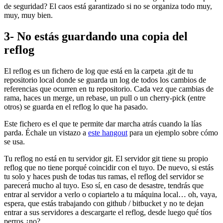
de seguridad? El caos está garantizado si no se organiza todo muy,
muy, muy bien.
3- No estás guardando una copia del
reflog
El reflog es un fichero de log que está en la carpeta .git de tu
repositorio local donde se guarda un log de todos los cambios de
referencias que ocurren en tu repositorio. Cada vez que cambias de
rama, haces un merge, un rebase, un pull o un cherry-pick (entre
otros) se guarda en el reflog lo que ha pasado.
Este fichero es el que te permite dar marcha atrás cuando la lías
parda. Échale un vistazo a
este hangout
para un ejemplo sobre cómo
se usa.
Tu reflog no está en tu servidor git. El servidor git tiene su propio
reflog que no tiene porqué coincidir con el tuyo. De nuevo, si estás
tu solo y haces push de todas tus ramas, el reflog del servidor se
parecerá mucho al tuyo. Eso sí, en caso de desastre, tendrás que
entrar al servidor a verlo o copiartelo a tu máquina local… oh, vaya,
espera, que estás trabajando con github / bitbucket y no te dejan
entrar a sus servidores a descargarte el reflog, desde luego qué tíos
perros ¿no?.