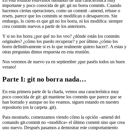
En esta reunión estuvimos hablando de una característica muy
importante y poco conocida de git: git no borra commits. Cuando
hacemos ciertas operaciones, como un commit –amend, rebase o
resets, parece que los commits se modifican o desaparecen. Sin
embargo, lo cierto es que git no los borra, ni los modifica: siempre
crea commits nuevos a partir de los anteriores.
Y si no los borra ¿por qué no los veo? ¿dónde están los commits
originales? ¿cómo los puedo recuperar? y por último ¿cómo los
borro definitivamente si es lo que realmente quiero hacer?. A estas y
otras preguntas dimos respuesta en esta reunión.
Nos veremos de nuevo ya en septiembre ¡que paséis todos un buen
verano!
Parte I: git no borra nada…
En esta primera parte de la charla, vemos una característica muy
poco conocida de git: git mantiene los commits que parece que se
han borrado y aunque no los veamos, siguen estando en nuestro
repositorio (en la carpeta .git).
Para mostrarlo, comenzamos viendo cómo la opción –amend del
comando git-commit no «modifica» el último commit sino que crea
uno nuevo. Después pasamos a demostrar este comportamiento