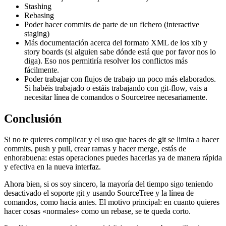
Stashing
Rebasing
Poder hacer commits de parte de un fichero (interactive
staging)
Más documentación acerca del formato XML de los xib y
story boards (si alguien sabe dónde está que por favor nos lo
diga). Eso nos permitiría resolver los conflictos más
fácilmente.
Poder trabajar con flujos de trabajo un poco más elaborados.
Si habéis trabajado o estáis trabajando con git-flow, vais a
necesitar línea de comandos o Sourcetree necesariamente.
Conclusión
Si no te quieres complicar y el uso que haces de git se limita a hacer
commits, push y pull, crear ramas y hacer merge, estás de
enhorabuena: estas operaciones puedes hacerlas ya de manera rápida
y efectiva en la nueva interfaz.
Ahora bien, si os soy sincero, la mayoría del tiempo sigo teniendo
desactivado el soporte git y usando SourceTree y la línea de
comandos, como hacía antes. El motivo principal: en cuanto quieres
hacer cosas «normales» como un rebase, se te queda corto.