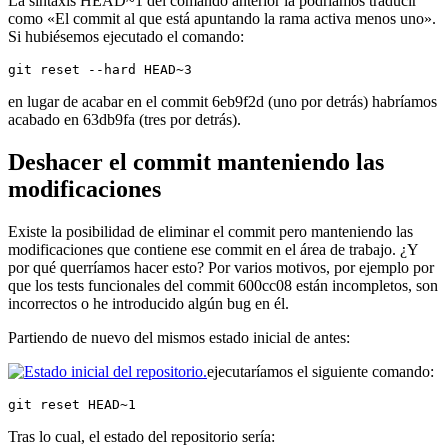
La sintaxis HEAD~1 del comando anterior la podríamos traducir
como «El commit al que está apuntando la rama activa menos uno».
Si hubiésemos ejecutado el comando:
git reset --hard HEAD~3
en lugar de acabar en el commit 6eb9f2d (uno por detrás) habríamos
acabado en 63db9fa (tres por detrás).
Deshacer el commit manteniendo las
modificaciones
Existe la posibilidad de eliminar el commit pero manteniendo las
modificaciones que contiene ese commit en el área de trabajo. ¿Y
por qué querríamos hacer esto? Por varios motivos, por ejemplo por
que los tests funcionales del commit 600cc08 están incompletos, son
incorrectos o he introducido algún bug en él.
Partiendo de nuevo del mismos estado inicial de antes:
ejecutaríamos el siguiente comando:
git reset HEAD~1
Tras lo cual, el estado del repositorio sería: