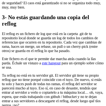
de seguridad? El caos está garantizado si no se organiza todo muy,
muy, muy bien.
3- No estás guardando una copia del
reflog
El reflog es un fichero de log que está en la carpeta .git de tu
repositorio local donde se guarda un log de todos los cambios de
referencias que ocurren en tu repositorio. Cada vez que cambias de
rama, haces un merge, un rebase, un pull o un cherry-pick (entre
otros) se guarda en el reflog lo que ha pasado.
Este fichero es el que te permite dar marcha atrás cuando la lías
parda. Échale un vistazo a
este hangout
para un ejemplo sobre cómo
se usa.
Tu reflog no está en tu servidor git. El servidor git tiene su propio
reflog que no tiene porqué coincidir con el tuyo. De nuevo, si estás
tu solo y haces push de todas tus ramas, el reflog del servidor se
parecerá mucho al tuyo. Eso sí, en caso de desastre, tendrás que
entrar al servidor a verlo o copiartelo a tu máquina local… oh, vaya,
espera, que estás trabajando con github / bitbucket y no te dejan
entrar a sus servidores a descargarte el reflog, desde luego qué tíos
perros ¿no?.