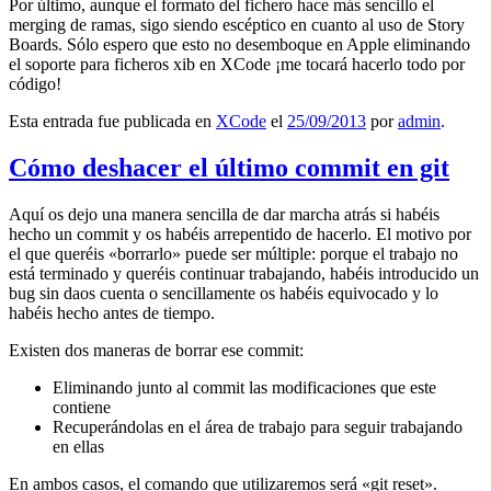
Por último, aunque el formato del fichero hace más sencillo el
merging de ramas, sigo siendo escéptico en cuanto al uso de Story
Boards. Sólo espero que esto no desemboque en Apple eliminando
el soporte para ficheros xib en XCode ¡me tocará hacerlo todo por
código!
Esta entrada fue publicada en
XCode
el
25/09/2013
por
admin
.
Cómo deshacer el último commit en git
Aquí os dejo una manera sencilla de dar marcha atrás si habéis
hecho un commit y os habéis arrepentido de hacerlo. El motivo por
el que queréis «borrarlo» puede ser múltiple: porque el trabajo no
está terminado y queréis continuar trabajando, habéis introducido un
bug sin daos cuenta o sencillamente os habéis equivocado y lo
habéis hecho antes de tiempo.
Existen dos maneras de borrar ese commit:
Eliminando junto al commit las modificaciones que este
contiene
Recuperándolas en el área de trabajo para seguir trabajando
en ellas
En ambos casos, el comando que utilizaremos será «git reset».