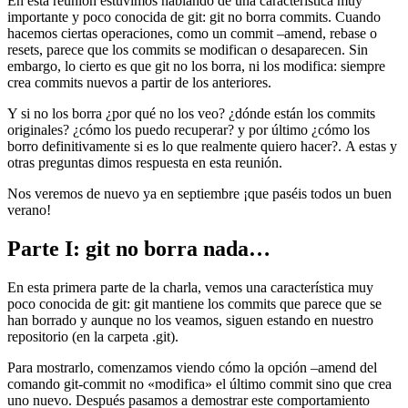
En esta reunión estuvimos hablando de una característica muy
importante y poco conocida de git: git no borra commits. Cuando
hacemos ciertas operaciones, como un commit –amend, rebase o
resets, parece que los commits se modifican o desaparecen. Sin
embargo, lo cierto es que git no los borra, ni los modifica: siempre
crea commits nuevos a partir de los anteriores.
Y si no los borra ¿por qué no los veo? ¿dónde están los commits
originales? ¿cómo los puedo recuperar? y por último ¿cómo los
borro definitivamente si es lo que realmente quiero hacer?. A estas y
otras preguntas dimos respuesta en esta reunión.
Nos veremos de nuevo ya en septiembre ¡que paséis todos un buen
verano!
Parte I: git no borra nada…
En esta primera parte de la charla, vemos una característica muy
poco conocida de git: git mantiene los commits que parece que se
han borrado y aunque no los veamos, siguen estando en nuestro
repositorio (en la carpeta .git).
Para mostrarlo, comenzamos viendo cómo la opción –amend del
comando git-commit no «modifica» el último commit sino que crea
uno nuevo. Después pasamos a demostrar este comportamiento