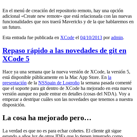
En el menú de creación del repositorio remoto, hay una opción
adicional «Create new remote» que está relacionada con las nuevas
funcionalidades que nos traerá Mavericks y de la que hablaremos en
un futuro.
Esta entrada fue publicada en
XCode
el
04/10/2013
por
admin
.
Repaso rápido a las novedades de git en
XCode 5
Hace ya una semana que la nueva versión de XCode, la versión 5,
está disponible públicamente en la Mac App Store. En
la
presentación
de la
NSSpain de Logroño
la semana pasada comenté
que el soporte para git dentro de XCode ha mejorado en esta nueva
versión aunque no pude entrar en detalles (cosas del NDA). Voy a
empezar a destripar cuáles son las novedades que tenemos a nuestra
disposición.
La cosa ha mejorado pero…
La verdad es que no es para echar cohetes. El cliente git sigue
estando a años luz de otros IDEs que lo tienen integrado como