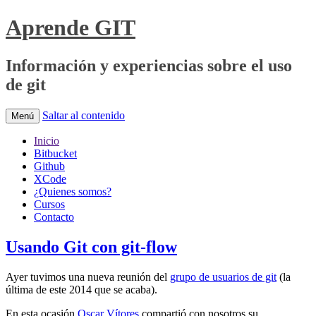
Aprende GIT
Información y experiencias sobre el uso
de git
Saltar al contenido
Menú
Inicio
Bitbucket
Github
XCode
¿Quienes somos?
Cursos
Contacto
Usando Git con git-flow
Ayer tuvimos una nueva reunión del
grupo de usuarios de git
(la
última de este 2014 que se acaba).
En esta ocasión
Oscar Vítores
compartió con nosotros su