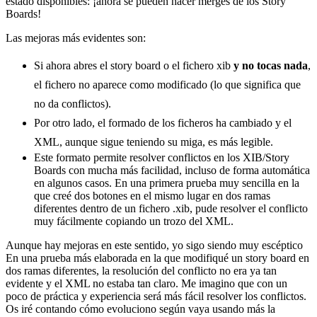
estado disponibles: ¡ahora se pueden hacer merges de los Story
Boards!
Las mejoras más evidentes son:
Si ahora abres el story board o el fichero xib
y no tocas nada
,
el fichero no aparece como modificado (lo que significa que
no da conflictos).
Por otro lado, el formado de los ficheros ha cambiado y el
XML, aunque sigue teniendo su miga, es más legible.
Este formato permite resolver conflictos en los XIB/Story
Boards con mucha más facilidad, incluso de forma automática
en algunos casos. En una primera prueba muy sencilla en la
que creé dos botones en el mismo lugar en dos ramas
diferentes dentro de un fichero .xib, pude resolver el conflicto
muy fácilmente copiando un trozo del XML.
Aunque hay mejoras en este sentido, yo sigo siendo muy escéptico
En una prueba más elaborada en la que modifiqué un story board en
dos ramas diferentes, la resolución del conflicto no era ya tan
evidente y el XML no estaba tan claro. Me imagino que con un
poco de práctica y experiencia será más fácil resolver los conflictos.
Os iré contando cómo evoluciono según vaya usando más la