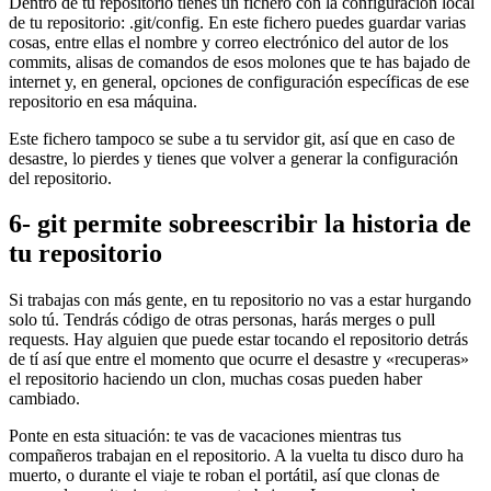
Dentro de tu repositorio tienes un fichero con la configuración local
de tu repositorio: .git/config. En este fichero puedes guardar varias
cosas, entre ellas el nombre y correo electrónico del autor de los
commits, alisas de comandos de esos molones que te has bajado de
internet y, en general, opciones de configuración específicas de ese
repositorio en esa máquina.
Este fichero tampoco se sube a tu servidor git, así que en caso de
desastre, lo pierdes y tienes que volver a generar la configuración
del repositorio.
6- git permite sobreescribir la historia de
tu repositorio
Si trabajas con más gente, en tu repositorio no vas a estar hurgando
solo tú. Tendrás código de otras personas, harás merges o pull
requests. Hay alguien que puede estar tocando el repositorio detrás
de tí así que entre el momento que ocurre el desastre y «recuperas»
el repositorio haciendo un clon, muchas cosas pueden haber
cambiado.
Ponte en esta situación: te vas de vacaciones mientras tus
compañeros trabajan en el repositorio. A la vuelta tu disco duro ha
muerto, o durante el viaje te roban el portátil, así que clonas de