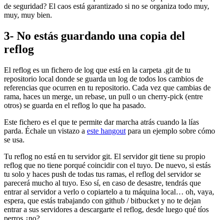
de seguridad? El caos está garantizado si no se organiza todo muy,
muy, muy bien.
3- No estás guardando una copia del
reflog
El reflog es un fichero de log que está en la carpeta .git de tu
repositorio local donde se guarda un log de todos los cambios de
referencias que ocurren en tu repositorio. Cada vez que cambias de
rama, haces un merge, un rebase, un pull o un cherry-pick (entre
otros) se guarda en el reflog lo que ha pasado.
Este fichero es el que te permite dar marcha atrás cuando la lías
parda. Échale un vistazo a
este hangout
para un ejemplo sobre cómo
se usa.
Tu reflog no está en tu servidor git. El servidor git tiene su propio
reflog que no tiene porqué coincidir con el tuyo. De nuevo, si estás
tu solo y haces push de todas tus ramas, el reflog del servidor se
parecerá mucho al tuyo. Eso sí, en caso de desastre, tendrás que
entrar al servidor a verlo o copiartelo a tu máquina local… oh, vaya,
espera, que estás trabajando con github / bitbucket y no te dejan
entrar a sus servidores a descargarte el reflog, desde luego qué tíos
perros ¿no?.