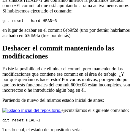
La sintaxis HEAD~1 del comando anterior la podríamos traducir
como «El commit al que está apuntando la rama activa menos uno».
Si hubiésemos ejecutado el comando:
git reset --hard HEAD~3
en lugar de acabar en el commit 6eb9f2d (uno por detrás) habríamos
acabado en 63db9fa (tres por detrás).
Deshacer el commit manteniendo las
modificaciones
Existe la posibilidad de eliminar el commit pero manteniendo las
modificaciones que contiene ese commit en el área de trabajo. ¿Y
por qué querríamos hacer esto? Por varios motivos, por ejemplo por
que los tests funcionales del commit 600cc08 están incompletos, son
incorrectos o he introducido algún bug en él.
Partiendo de nuevo del mismos estado inicial de antes:
ejecutaríamos el siguiente comando:
git reset HEAD~1
Tras lo cual, el estado del repositorio sería: