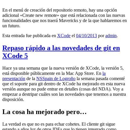
En el menú de creación del repositorio remoto, hay una opción
adicional «Create new remote» que está relacionada con las nuevas
funcionalidades que nos traerá Mavericks y de la que hablaremos en
un futuro.
Esta entrada fue publicada en
XCode
el
04/10/2013
por
admin
.
Repaso rápido a las novedades de git en
XCode 5
Hace ya una semana que la nueva versión de XCode, la versión 5,
está disponible públicamente en la Mac App Store. En
la
presentación
de la
NSSpain de Logroño
la semana pasada comenté
que el soporte para git dentro de XCode ha mejorado en esta nueva
versión aunque no pude entrar en detalles (cosas del NDA). Voy a
empezar a destripar cuáles son las novedades que tenemos a nuestra
disposición.
La cosa ha mejorado pero…
La verdad es que no es para echar cohetes. El cliente git sigue
estando a años luz de otros IDEs que lo tienen integrado como