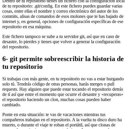
Dentro de tu repositorio tienes un fichero con la configuración local
de tu repositorio: .git/config. En este fichero puedes guardar varias
cosas, entre ellas el nombre y correo electrónico del autor de los
commits, alisas de comandos de esos molones que te has bajado de
internet y, en general, opciones de configuración específicas de ese
repositorio en esa máquina.
Este fichero tampoco se sube a tu servidor git, así que en caso de
desastre, lo pierdes y tienes que volver a generar la configuración
del repositorio.
6- git permite sobreescribir la historia de
tu repositorio
Si trabajas con más gente, en tu repositorio no vas a estar hurgando
solo tú. Tendrás código de otras personas, harás merges o pull
requests. Hay alguien que puede estar tocando el repositorio detrás
de tí así que entre el momento que ocurre el desastre y «recuperas»
el repositorio haciendo un clon, muchas cosas pueden haber
cambiado.
Ponte en esta situación: te vas de vacaciones mientras tus
compañeros trabajan en el repositorio. A la vuelta tu disco duro ha
muerto, o durante el viaje te roban el portátil, así que clonas de