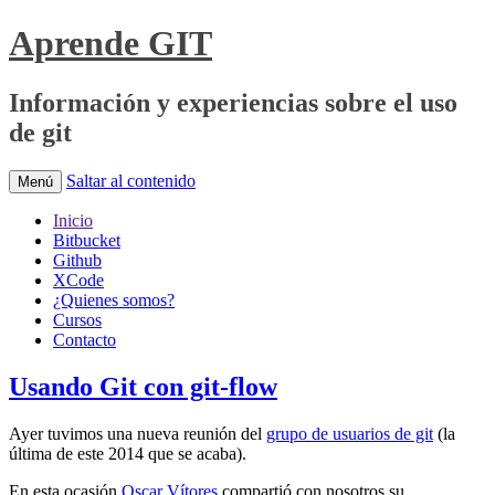
Aprende GIT
Información y experiencias sobre el uso
de git
Saltar al contenido
Menú
Inicio
Bitbucket
Github
XCode
¿Quienes somos?
Cursos
Contacto
Usando Git con git-flow
Ayer tuvimos una nueva reunión del
grupo de usuarios de git
(la
última de este 2014 que se acaba).
En esta ocasión
Oscar Vítores
compartió con nosotros su