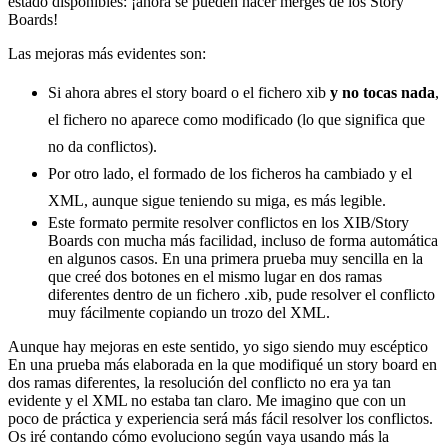
estado disponibles: ¡ahora se pueden hacer merges de los Story
Boards!
Las mejoras más evidentes son:
Si ahora abres el story board o el fichero xib
y no tocas nada
,
el fichero no aparece como modificado (lo que significa que
no da conflictos).
Por otro lado, el formado de los ficheros ha cambiado y el
XML, aunque sigue teniendo su miga, es más legible.
Este formato permite resolver conflictos en los XIB/Story
Boards con mucha más facilidad, incluso de forma automática
en algunos casos. En una primera prueba muy sencilla en la
que creé dos botones en el mismo lugar en dos ramas
diferentes dentro de un fichero .xib, pude resolver el conflicto
muy fácilmente copiando un trozo del XML.
Aunque hay mejoras en este sentido, yo sigo siendo muy escéptico
En una prueba más elaborada en la que modifiqué un story board en
dos ramas diferentes, la resolución del conflicto no era ya tan
evidente y el XML no estaba tan claro. Me imagino que con un
poco de práctica y experiencia será más fácil resolver los conflictos.
Os iré contando cómo evoluciono según vaya usando más la