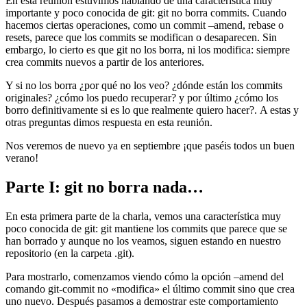
En esta reunión estuvimos hablando de una característica muy
importante y poco conocida de git: git no borra commits. Cuando
hacemos ciertas operaciones, como un commit –amend, rebase o
resets, parece que los commits se modifican o desaparecen. Sin
embargo, lo cierto es que git no los borra, ni los modifica: siempre
crea commits nuevos a partir de los anteriores.
Y si no los borra ¿por qué no los veo? ¿dónde están los commits
originales? ¿cómo los puedo recuperar? y por último ¿cómo los
borro definitivamente si es lo que realmente quiero hacer?. A estas y
otras preguntas dimos respuesta en esta reunión.
Nos veremos de nuevo ya en septiembre ¡que paséis todos un buen
verano!
Parte I: git no borra nada…
En esta primera parte de la charla, vemos una característica muy
poco conocida de git: git mantiene los commits que parece que se
han borrado y aunque no los veamos, siguen estando en nuestro
repositorio (en la carpeta .git).
Para mostrarlo, comenzamos viendo cómo la opción –amend del
comando git-commit no «modifica» el último commit sino que crea
uno nuevo. Después pasamos a demostrar este comportamiento