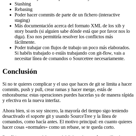
Stashing
Rebasing
Poder hacer commits de parte de un fichero (interactive
staging)
Más documentación acerca del formato XML de los xib y
story boards (si alguien sabe dónde está que por favor nos lo
diga). Eso nos permitiría resolver los conflictos más
fácilmente.
Poder trabajar con flujos de trabajo un poco más elaborados.
Si habéis trabajado o estáis trabajando con git-flow, vais a
necesitar línea de comandos o Sourcetree necesariamente.
Conclusión
Si no te quieres complicar y el uso que haces de git se limita a hacer
commits, push y pull, crear ramas y hacer merge, estás de
enhorabuena: estas operaciones puedes hacerlas ya de manera rápida
y efectiva en la nueva interfaz.
Ahora bien, si os soy sincero, la mayoría del tiempo sigo teniendo
desactivado el soporte git y usando SourceTree y la línea de
comandos, como hacía antes. El motivo principal: en cuanto quieres
hacer cosas «normales» como un rebase, se te queda corto.