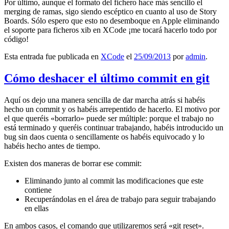
Por último, aunque el formato del fichero hace más sencillo el
merging de ramas, sigo siendo escéptico en cuanto al uso de Story
Boards. Sólo espero que esto no desemboque en Apple eliminando
el soporte para ficheros xib en XCode ¡me tocará hacerlo todo por
código!
Esta entrada fue publicada en
XCode
el
25/09/2013
por
admin
.
Cómo deshacer el último commit en git
Aquí os dejo una manera sencilla de dar marcha atrás si habéis
hecho un commit y os habéis arrepentido de hacerlo. El motivo por
el que queréis «borrarlo» puede ser múltiple: porque el trabajo no
está terminado y queréis continuar trabajando, habéis introducido un
bug sin daos cuenta o sencillamente os habéis equivocado y lo
habéis hecho antes de tiempo.
Existen dos maneras de borrar ese commit:
Eliminando junto al commit las modificaciones que este
contiene
Recuperándolas en el área de trabajo para seguir trabajando
en ellas
En ambos casos, el comando que utilizaremos será «git reset».