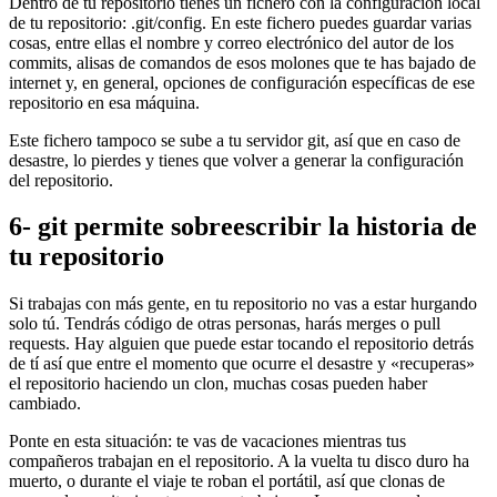
Dentro de tu repositorio tienes un fichero con la configuración local
de tu repositorio: .git/config. En este fichero puedes guardar varias
cosas, entre ellas el nombre y correo electrónico del autor de los
commits, alisas de comandos de esos molones que te has bajado de
internet y, en general, opciones de configuración específicas de ese
repositorio en esa máquina.
Este fichero tampoco se sube a tu servidor git, así que en caso de
desastre, lo pierdes y tienes que volver a generar la configuración
del repositorio.
6- git permite sobreescribir la historia de
tu repositorio
Si trabajas con más gente, en tu repositorio no vas a estar hurgando
solo tú. Tendrás código de otras personas, harás merges o pull
requests. Hay alguien que puede estar tocando el repositorio detrás
de tí así que entre el momento que ocurre el desastre y «recuperas»
el repositorio haciendo un clon, muchas cosas pueden haber
cambiado.
Ponte en esta situación: te vas de vacaciones mientras tus
compañeros trabajan en el repositorio. A la vuelta tu disco duro ha
muerto, o durante el viaje te roban el portátil, así que clonas de