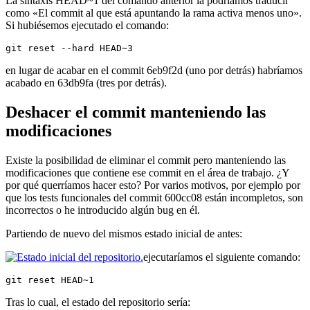
La sintaxis HEAD~1 del comando anterior la podríamos traducir
como «El commit al que está apuntando la rama activa menos uno».
Si hubiésemos ejecutado el comando:
git reset --hard HEAD~3
en lugar de acabar en el commit 6eb9f2d (uno por detrás) habríamos
acabado en 63db9fa (tres por detrás).
Deshacer el commit manteniendo las
modificaciones
Existe la posibilidad de eliminar el commit pero manteniendo las
modificaciones que contiene ese commit en el área de trabajo. ¿Y
por qué querríamos hacer esto? Por varios motivos, por ejemplo por
que los tests funcionales del commit 600cc08 están incompletos, son
incorrectos o he introducido algún bug en él.
Partiendo de nuevo del mismos estado inicial de antes:
ejecutaríamos el siguiente comando:
git reset HEAD~1
Tras lo cual, el estado del repositorio sería: