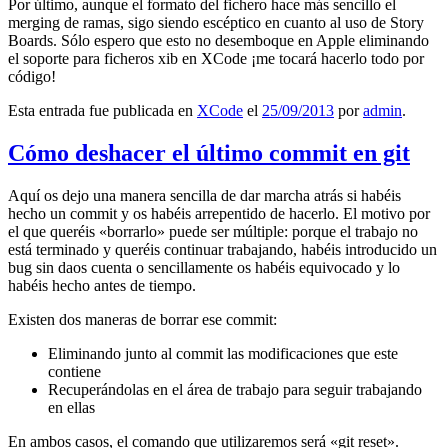
Por último, aunque el formato del fichero hace más sencillo el
merging de ramas, sigo siendo escéptico en cuanto al uso de Story
Boards. Sólo espero que esto no desemboque en Apple eliminando
el soporte para ficheros xib en XCode ¡me tocará hacerlo todo por
código!
Esta entrada fue publicada en
XCode
el
25/09/2013
por
admin
.
Cómo deshacer el último commit en git
Aquí os dejo una manera sencilla de dar marcha atrás si habéis
hecho un commit y os habéis arrepentido de hacerlo. El motivo por
el que queréis «borrarlo» puede ser múltiple: porque el trabajo no
está terminado y queréis continuar trabajando, habéis introducido un
bug sin daos cuenta o sencillamente os habéis equivocado y lo
habéis hecho antes de tiempo.
Existen dos maneras de borrar ese commit:
Eliminando junto al commit las modificaciones que este
contiene
Recuperándolas en el área de trabajo para seguir trabajando
en ellas
En ambos casos, el comando que utilizaremos será «git reset».