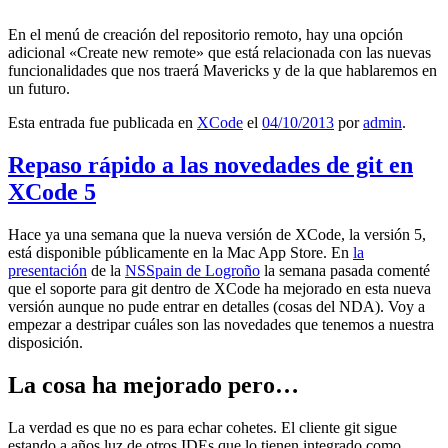
En el menú de creación del repositorio remoto, hay una opción
adicional «Create new remote» que está relacionada con las nuevas
funcionalidades que nos traerá Mavericks y de la que hablaremos en
un futuro.
Esta entrada fue publicada en
XCode
el
04/10/2013
por
admin
.
Repaso rápido a las novedades de git en
XCode 5
Hace ya una semana que la nueva versión de XCode, la versión 5,
está disponible públicamente en la Mac App Store. En
la
presentación
de la
NSSpain de Logroño
la semana pasada comenté
que el soporte para git dentro de XCode ha mejorado en esta nueva
versión aunque no pude entrar en detalles (cosas del NDA). Voy a
empezar a destripar cuáles son las novedades que tenemos a nuestra
disposición.
La cosa ha mejorado pero…
La verdad es que no es para echar cohetes. El cliente git sigue
estando a años luz de otros IDEs que lo tienen integrado como