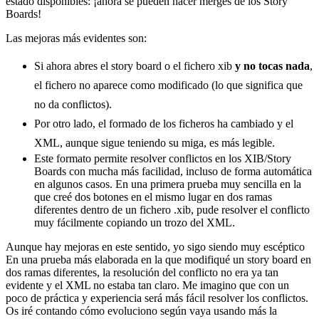
estado disponibles: ¡ahora se pueden hacer merges de los Story
Boards!
Las mejoras más evidentes son:
Si ahora abres el story board o el fichero xib
y no tocas nada
,
el fichero no aparece como modificado (lo que significa que
no da conflictos).
Por otro lado, el formado de los ficheros ha cambiado y el
XML, aunque sigue teniendo su miga, es más legible.
Este formato permite resolver conflictos en los XIB/Story
Boards con mucha más facilidad, incluso de forma automática
en algunos casos. En una primera prueba muy sencilla en la
que creé dos botones en el mismo lugar en dos ramas
diferentes dentro de un fichero .xib, pude resolver el conflicto
muy fácilmente copiando un trozo del XML.
Aunque hay mejoras en este sentido, yo sigo siendo muy escéptico
En una prueba más elaborada en la que modifiqué un story board en
dos ramas diferentes, la resolución del conflicto no era ya tan
evidente y el XML no estaba tan claro. Me imagino que con un
poco de práctica y experiencia será más fácil resolver los conflictos.
Os iré contando cómo evoluciono según vaya usando más la