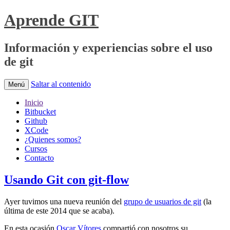
Aprende GIT
Información y experiencias sobre el uso
de git
Saltar al contenido
Menú
Inicio
Bitbucket
Github
XCode
¿Quienes somos?
Cursos
Contacto
Usando Git con git-flow
Ayer tuvimos una nueva reunión del
grupo de usuarios de git
(la
última de este 2014 que se acaba).
En esta ocasión
Oscar Vítores
compartió con nosotros su