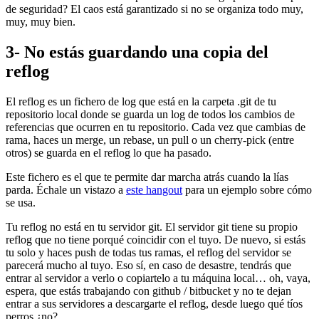
de seguridad? El caos está garantizado si no se organiza todo muy,
muy, muy bien.
3- No estás guardando una copia del
reflog
El reflog es un fichero de log que está en la carpeta .git de tu
repositorio local donde se guarda un log de todos los cambios de
referencias que ocurren en tu repositorio. Cada vez que cambias de
rama, haces un merge, un rebase, un pull o un cherry-pick (entre
otros) se guarda en el reflog lo que ha pasado.
Este fichero es el que te permite dar marcha atrás cuando la lías
parda. Échale un vistazo a
este hangout
para un ejemplo sobre cómo
se usa.
Tu reflog no está en tu servidor git. El servidor git tiene su propio
reflog que no tiene porqué coincidir con el tuyo. De nuevo, si estás
tu solo y haces push de todas tus ramas, el reflog del servidor se
parecerá mucho al tuyo. Eso sí, en caso de desastre, tendrás que
entrar al servidor a verlo o copiartelo a tu máquina local… oh, vaya,
espera, que estás trabajando con github / bitbucket y no te dejan
entrar a sus servidores a descargarte el reflog, desde luego qué tíos
perros ¿no?.