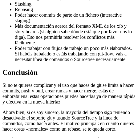
Stashing
Rebasing
Poder hacer commits de parte de un fichero (interactive
staging)
Más documentación acerca del formato XML de los xib y
story boards (si alguien sabe dónde está que por favor nos lo
diga). Eso nos permitiría resolver los conflictos más
fácilmente.
Poder trabajar con flujos de trabajo un poco más elaborados.
Si habéis trabajado o estáis trabajando con git-flow, vais a
necesitar línea de comandos o Sourcetree necesariamente.
Conclusión
Si no te quieres complicar y el uso que haces de git se limita a hacer
commits, push y pull, crear ramas y hacer merge, estás de
enhorabuena: estas operaciones puedes hacerlas ya de manera rápida
y efectiva en la nueva interfaz.
Ahora bien, si os soy sincero, la mayoría del tiempo sigo teniendo
desactivado el soporte git y usando SourceTree y la línea de
comandos, como hacía antes. El motivo principal: en cuanto quieres
hacer cosas «normales» como un rebase, se te queda corto.