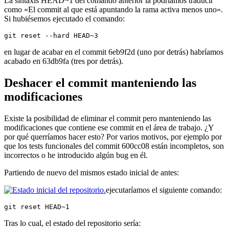
La sintaxis HEAD~1 del comando anterior la podríamos traducir
como «El commit al que está apuntando la rama activa menos uno».
Si hubiésemos ejecutado el comando:
git reset --hard HEAD~3
en lugar de acabar en el commit 6eb9f2d (uno por detrás) habríamos
acabado en 63db9fa (tres por detrás).
Deshacer el commit manteniendo las
modificaciones
Existe la posibilidad de eliminar el commit pero manteniendo las
modificaciones que contiene ese commit en el área de trabajo. ¿Y
por qué querríamos hacer esto? Por varios motivos, por ejemplo por
que los tests funcionales del commit 600cc08 están incompletos, son
incorrectos o he introducido algún bug en él.
Partiendo de nuevo del mismos estado inicial de antes:
ejecutaríamos el siguiente comando:
git reset HEAD~1
Tras lo cual, el estado del repositorio sería: