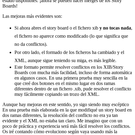
estado disponibles: ¡ahora se pueden hacer merges de los Story
Boards!
Las mejoras más evidentes son:
Si ahora abres el story board o el fichero xib
y no tocas nada
,
el fichero no aparece como modificado (lo que significa que
no da conflictos).
Por otro lado, el formado de los ficheros ha cambiado y el
XML, aunque sigue teniendo su miga, es más legible.
Este formato permite resolver conflictos en los XIB/Story
Boards con mucha más facilidad, incluso de forma automática
en algunos casos. En una primera prueba muy sencilla en la
que creé dos botones en el mismo lugar en dos ramas
diferentes dentro de un fichero .xib, pude resolver el conflicto
muy fácilmente copiando un trozo del XML.
Aunque hay mejoras en este sentido, yo sigo siendo muy escéptico
En una prueba más elaborada en la que modifiqué un story board en
dos ramas diferentes, la resolución del conflicto no era ya tan
evidente y el XML no estaba tan claro. Me imagino que con un
poco de práctica y experiencia será más fácil resolver los conflictos.
Os iré contando cómo evoluciono según vaya usando más la