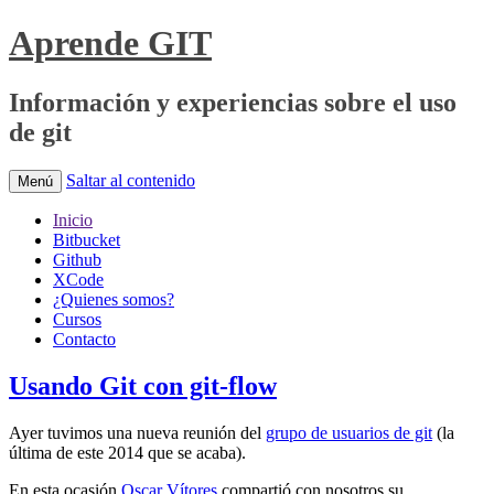
Aprende GIT
Información y experiencias sobre el uso
de git
Saltar al contenido
Menú
Inicio
Bitbucket
Github
XCode
¿Quienes somos?
Cursos
Contacto
Usando Git con git-flow
Ayer tuvimos una nueva reunión del
grupo de usuarios de git
(la
última de este 2014 que se acaba).
En esta ocasión
Oscar Vítores
compartió con nosotros su