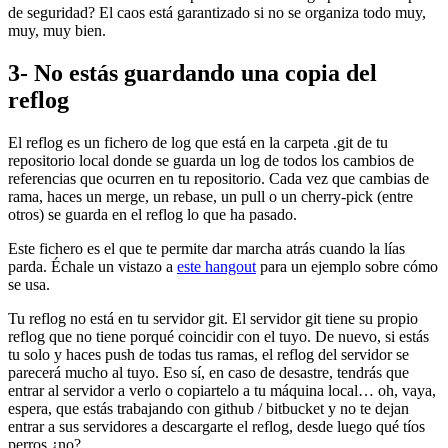
de seguridad? El caos está garantizado si no se organiza todo muy,
muy, muy bien.
3- No estás guardando una copia del
reflog
El reflog es un fichero de log que está en la carpeta .git de tu
repositorio local donde se guarda un log de todos los cambios de
referencias que ocurren en tu repositorio. Cada vez que cambias de
rama, haces un merge, un rebase, un pull o un cherry-pick (entre
otros) se guarda en el reflog lo que ha pasado.
Este fichero es el que te permite dar marcha atrás cuando la lías
parda. Échale un vistazo a
este hangout
para un ejemplo sobre cómo
se usa.
Tu reflog no está en tu servidor git. El servidor git tiene su propio
reflog que no tiene porqué coincidir con el tuyo. De nuevo, si estás
tu solo y haces push de todas tus ramas, el reflog del servidor se
parecerá mucho al tuyo. Eso sí, en caso de desastre, tendrás que
entrar al servidor a verlo o copiartelo a tu máquina local… oh, vaya,
espera, que estás trabajando con github / bitbucket y no te dejan
entrar a sus servidores a descargarte el reflog, desde luego qué tíos
perros ¿no?.