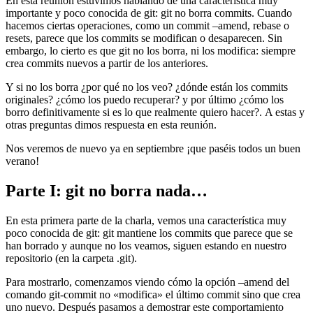
En esta reunión estuvimos hablando de una característica muy
importante y poco conocida de git: git no borra commits. Cuando
hacemos ciertas operaciones, como un commit –amend, rebase o
resets, parece que los commits se modifican o desaparecen. Sin
embargo, lo cierto es que git no los borra, ni los modifica: siempre
crea commits nuevos a partir de los anteriores.
Y si no los borra ¿por qué no los veo? ¿dónde están los commits
originales? ¿cómo los puedo recuperar? y por último ¿cómo los
borro definitivamente si es lo que realmente quiero hacer?. A estas y
otras preguntas dimos respuesta en esta reunión.
Nos veremos de nuevo ya en septiembre ¡que paséis todos un buen
verano!
Parte I: git no borra nada…
En esta primera parte de la charla, vemos una característica muy
poco conocida de git: git mantiene los commits que parece que se
han borrado y aunque no los veamos, siguen estando en nuestro
repositorio (en la carpeta .git).
Para mostrarlo, comenzamos viendo cómo la opción –amend del
comando git-commit no «modifica» el último commit sino que crea
uno nuevo. Después pasamos a demostrar este comportamiento