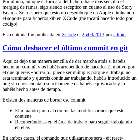
Por último, aunque el formato del fichero hace más sencillo el
merging de ramas, sigo siendo escéptico en cuanto al uso de Story
Boards. Sólo espero que esto no desemboque en Apple eliminando
el soporte para ficheros xib en XCode ¡me tocará hacerlo todo por
código!
Esta entrada fue publicada en
XCode
el
25/09/2013
por
admin
.
Cómo deshacer el último commit en git
Aquí os dejo una manera sencilla de dar marcha atrás si habéis
hecho un commit y os habéis arrepentido de hacerlo. El motivo por
el que queréis «borrarlo» puede ser múltiple: porque el trabajo no
está terminado y queréis continuar trabajando, habéis introducido un
bug sin daos cuenta o sencillamente os habéis equivocado y lo
habéis hecho antes de tiempo.
Existen dos maneras de borrar ese commit:
Eliminando junto al commit las modificaciones que este
contiene
Recuperándolas en el área de trabajo para seguir trabajando
en ellas
En ambos casos, el comando que utilizaremos será «git reset».