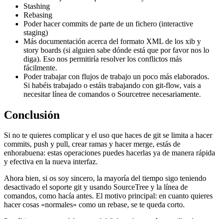
Stashing
Rebasing
Poder hacer commits de parte de un fichero (interactive
staging)
Más documentación acerca del formato XML de los xib y
story boards (si alguien sabe dónde está que por favor nos lo
diga). Eso nos permitiría resolver los conflictos más
fácilmente.
Poder trabajar con flujos de trabajo un poco más elaborados.
Si habéis trabajado o estáis trabajando con git-flow, vais a
necesitar línea de comandos o Sourcetree necesariamente.
Conclusión
Si no te quieres complicar y el uso que haces de git se limita a hacer
commits, push y pull, crear ramas y hacer merge, estás de
enhorabuena: estas operaciones puedes hacerlas ya de manera rápida
y efectiva en la nueva interfaz.
Ahora bien, si os soy sincero, la mayoría del tiempo sigo teniendo
desactivado el soporte git y usando SourceTree y la línea de
comandos, como hacía antes. El motivo principal: en cuanto quieres
hacer cosas «normales» como un rebase, se te queda corto.