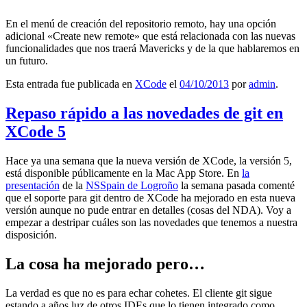
En el menú de creación del repositorio remoto, hay una opción
adicional «Create new remote» que está relacionada con las nuevas
funcionalidades que nos traerá Mavericks y de la que hablaremos en
un futuro.
Esta entrada fue publicada en
XCode
el
04/10/2013
por
admin
.
Repaso rápido a las novedades de git en
XCode 5
Hace ya una semana que la nueva versión de XCode, la versión 5,
está disponible públicamente en la Mac App Store. En
la
presentación
de la
NSSpain de Logroño
la semana pasada comenté
que el soporte para git dentro de XCode ha mejorado en esta nueva
versión aunque no pude entrar en detalles (cosas del NDA). Voy a
empezar a destripar cuáles son las novedades que tenemos a nuestra
disposición.
La cosa ha mejorado pero…
La verdad es que no es para echar cohetes. El cliente git sigue
estando a años luz de otros IDEs que lo tienen integrado como