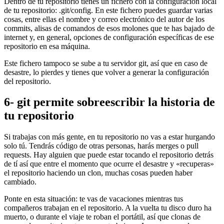
Dentro de tu repositorio tienes un fichero con la configuración local
de tu repositorio: .git/config. En este fichero puedes guardar varias
cosas, entre ellas el nombre y correo electrónico del autor de los
commits, alisas de comandos de esos molones que te has bajado de
internet y, en general, opciones de configuración específicas de ese
repositorio en esa máquina.
Este fichero tampoco se sube a tu servidor git, así que en caso de
desastre, lo pierdes y tienes que volver a generar la configuración
del repositorio.
6- git permite sobreescribir la historia de
tu repositorio
Si trabajas con más gente, en tu repositorio no vas a estar hurgando
solo tú. Tendrás código de otras personas, harás merges o pull
requests. Hay alguien que puede estar tocando el repositorio detrás
de tí así que entre el momento que ocurre el desastre y «recuperas»
el repositorio haciendo un clon, muchas cosas pueden haber
cambiado.
Ponte en esta situación: te vas de vacaciones mientras tus
compañeros trabajan en el repositorio. A la vuelta tu disco duro ha
muerto, o durante el viaje te roban el portátil, así que clonas de