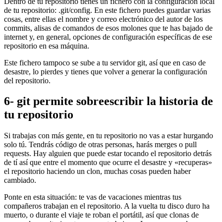
Dentro de tu repositorio tienes un fichero con la configuración local
de tu repositorio: .git/config. En este fichero puedes guardar varias
cosas, entre ellas el nombre y correo electrónico del autor de los
commits, alisas de comandos de esos molones que te has bajado de
internet y, en general, opciones de configuración específicas de ese
repositorio en esa máquina.
Este fichero tampoco se sube a tu servidor git, así que en caso de
desastre, lo pierdes y tienes que volver a generar la configuración
del repositorio.
6- git permite sobreescribir la historia de
tu repositorio
Si trabajas con más gente, en tu repositorio no vas a estar hurgando
solo tú. Tendrás código de otras personas, harás merges o pull
requests. Hay alguien que puede estar tocando el repositorio detrás
de tí así que entre el momento que ocurre el desastre y «recuperas»
el repositorio haciendo un clon, muchas cosas pueden haber
cambiado.
Ponte en esta situación: te vas de vacaciones mientras tus
compañeros trabajan en el repositorio. A la vuelta tu disco duro ha
muerto, o durante el viaje te roban el portátil, así que clonas de