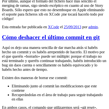
Por último, aunque el formato del fichero hace más sencillo el
merging de ramas, sigo siendo escéptico en cuanto al uso de Story
Boards. Sólo espero que esto no desemboque en Apple eliminando
el soporte para ficheros xib en XCode ¡me tocará hacerlo todo por
código!
Esta entrada fue publicada en
XCode
el
25/09/2013
por
admin
.
Cómo deshacer el último commit en git
Aquí os dejo una manera sencilla de dar marcha atrás si habéis
hecho un commit y os habéis arrepentido de hacerlo. El motivo por
el que queréis «borrarlo» puede ser múltiple: porque el trabajo no
está terminado y queréis continuar trabajando, habéis introducido un
bug sin daos cuenta o sencillamente os habéis equivocado y lo
habéis hecho antes de tiempo.
Existen dos maneras de borrar ese commit:
Eliminando junto al commit las modificaciones que este
contiene
Recuperándolas en el área de trabajo para seguir trabajando
en ellas
En ambos casos, el comando que utilizaremos será «git reset».