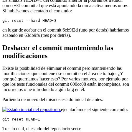
La sintaxis HEAD~1 del comando anterior la podríamos traducir
como «El commit al que está apuntando la rama activa menos uno».
Si hubiésemos ejecutado el comando:
git reset --hard HEAD~3
en lugar de acabar en el commit 6eb9f2d (uno por detrás) habríamos
acabado en 63db9fa (tres por detrás).
Deshacer el commit manteniendo las
modificaciones
Existe la posibilidad de eliminar el commit pero manteniendo las
modificaciones que contiene ese commit en el área de trabajo. ¿Y
por qué querríamos hacer esto? Por varios motivos, por ejemplo por
que los tests funcionales del commit 600cc08 están incompletos, son
incorrectos o he introducido algún bug en él.
Partiendo de nuevo del mismos estado inicial de antes:
ejecutaríamos el siguiente comando:
git reset HEAD~1
Tras lo cual, el estado del repositorio sería: