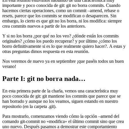
En esta reunión estuvimos hablando de una característica muy
importante y poco conocida de git: git no borra commits. Cuando
hacemos ciertas operaciones, como un commit –amend, rebase o
resets, parece que los commits se modifican o desaparecen. Sin
embargo, lo cierto es que git no los borra, ni los modifica: siempre
crea commits nuevos a partir de los anteriores.
Y si no los borra ¿por qué no los veo? ¿dónde están los commits
originales? ¿cómo los puedo recuperar? y por último ¿cómo los
borro definitivamente si es lo que realmente quiero hacer?. A estas y
otras preguntas dimos respuesta en esta reunión.
Nos veremos de nuevo ya en septiembre ¡que paséis todos un buen
verano!
Parte I: git no borra nada…
En esta primera parte de la charla, vemos una característica muy
poco conocida de git: git mantiene los commits que parece que se
han borrado y aunque no los veamos, siguen estando en nuestro
repositorio (en la carpeta .git).
Para mostrarlo, comenzamos viendo cómo la opción –amend del
comando git-commit no «modifica» el último commit sino que crea
uno nuevo. Después pasamos a demostrar este comportamiento