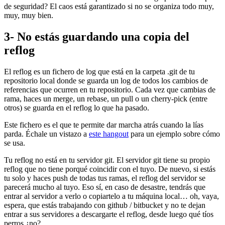
de seguridad? El caos está garantizado si no se organiza todo muy,
muy, muy bien.
3- No estás guardando una copia del
reflog
El reflog es un fichero de log que está en la carpeta .git de tu
repositorio local donde se guarda un log de todos los cambios de
referencias que ocurren en tu repositorio. Cada vez que cambias de
rama, haces un merge, un rebase, un pull o un cherry-pick (entre
otros) se guarda en el reflog lo que ha pasado.
Este fichero es el que te permite dar marcha atrás cuando la lías
parda. Échale un vistazo a
este hangout
para un ejemplo sobre cómo
se usa.
Tu reflog no está en tu servidor git. El servidor git tiene su propio
reflog que no tiene porqué coincidir con el tuyo. De nuevo, si estás
tu solo y haces push de todas tus ramas, el reflog del servidor se
parecerá mucho al tuyo. Eso sí, en caso de desastre, tendrás que
entrar al servidor a verlo o copiartelo a tu máquina local… oh, vaya,
espera, que estás trabajando con github / bitbucket y no te dejan
entrar a sus servidores a descargarte el reflog, desde luego qué tíos
perros ¿no?.