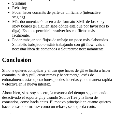
Stashing
Rebasing
Poder hacer commits de parte de un fichero (interactive
staging)
Más documentación acerca del formato XML de los xib y
story boards (si alguien sabe dónde está que por favor nos lo
diga). Eso nos permitiría resolver los conflictos más
fácilmente.
Poder trabajar con flujos de trabajo un poco más elaborados.
Si habéis trabajado o estáis trabajando con git-flow, vais a
necesitar línea de comandos o Sourcetree necesariamente.
Conclusión
Si no te quieres complicar y el uso que haces de git se limita a hacer
commits, push y pull, crear ramas y hacer merge, estás de
enhorabuena: estas operaciones puedes hacerlas ya de manera rápida
y efectiva en la nueva interfaz.
Ahora bien, si os soy sincero, la mayoría del tiempo sigo teniendo
desactivado el soporte git y usando SourceTree y la línea de
comandos, como hacía antes. El motivo principal: en cuanto quieres
hacer cosas «normales» como un rebase, se te queda corto.