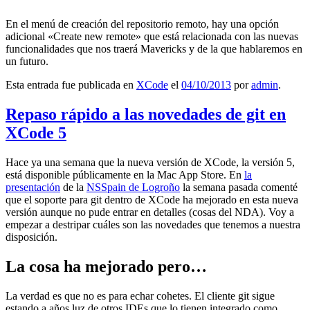
En el menú de creación del repositorio remoto, hay una opción
adicional «Create new remote» que está relacionada con las nuevas
funcionalidades que nos traerá Mavericks y de la que hablaremos en
un futuro.
Esta entrada fue publicada en
XCode
el
04/10/2013
por
admin
.
Repaso rápido a las novedades de git en
XCode 5
Hace ya una semana que la nueva versión de XCode, la versión 5,
está disponible públicamente en la Mac App Store. En
la
presentación
de la
NSSpain de Logroño
la semana pasada comenté
que el soporte para git dentro de XCode ha mejorado en esta nueva
versión aunque no pude entrar en detalles (cosas del NDA). Voy a
empezar a destripar cuáles son las novedades que tenemos a nuestra
disposición.
La cosa ha mejorado pero…
La verdad es que no es para echar cohetes. El cliente git sigue
estando a años luz de otros IDEs que lo tienen integrado como