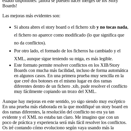
estado disponibles: ¡ahora se pueden hacer merges de los Story
Boards!
Las mejoras más evidentes son:
Si ahora abres el story board o el fichero xib
y no tocas nada
,
el fichero no aparece como modificado (lo que significa que
no da conflictos).
Por otro lado, el formado de los ficheros ha cambiado y el
XML, aunque sigue teniendo su miga, es más legible.
Este formato permite resolver conflictos en los XIB/Story
Boards con mucha más facilidad, incluso de forma automática
en algunos casos. En una primera prueba muy sencilla en la
que creé dos botones en el mismo lugar en dos ramas
diferentes dentro de un fichero .xib, pude resolver el conflicto
muy fácilmente copiando un trozo del XML.
Aunque hay mejoras en este sentido, yo sigo siendo muy escéptico
En una prueba más elaborada en la que modifiqué un story board en
dos ramas diferentes, la resolución del conflicto no era ya tan
evidente y el XML no estaba tan claro. Me imagino que con un
poco de práctica y experiencia será más fácil resolver los conflictos.
Os iré contando cómo evoluciono según vaya usando más la