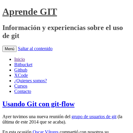
Aprende GIT
Información y experiencias sobre el uso
de git
Saltar al contenido
Menú
Inicio
Bitbucket
Github
XCode
¿Quienes somos?
Cursos
Contacto
Usando Git con git-flow
Ayer tuvimos una nueva reunión del
grupo de usuarios de git
(la
última de este 2014 que se acaba).
En esta ocasión
Oscar Vítores
compartió con nosotros su