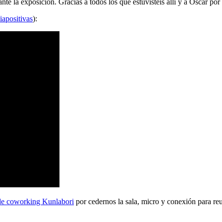
 la exposición. Gracias a todos los que estuvisteis allí y a Oscar por 
iapositivas
):
de coworking Kunlabori
por cedernos la sala, micro y conexión para reu