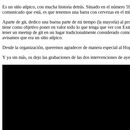
Es un sitio atípico, con mucha historia detrás. Situado en el número 5
comunicado que está, es que tenemos una barra con cervezas en el mi
Aparte de git, dedico una buena parte de mi tiempo (la mayoría) al
tiene como objetivo poner en valor todo lo que tenga que ver con Ex
tener un meetup de git en un lugar tradicionalmente considerado como 
avisamos que era un sitio atípico.
Desde la organización, queremos agradecer de manera especial al Hog
Y ya sin más, os dejo las grabaciones de las dos intervenciones de aye