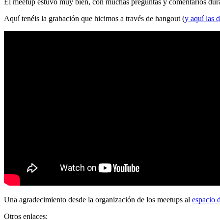
El meetup estuvo muy bien, con muchas preguntas y comentarios durante
Aquí tenéis la grabación que hicimos a través de hangout (
y aquí las d
Una agradecimiento desde la organización de los meetups al
espacio 
Otros enlaces: