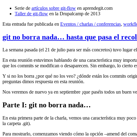
Serie de
artículos sobre git-flow
en aprendegit.com
Taller de git-flow
en la Drupalcamp de 2013
Esta entrada fue publicada en
Eventos / charlas / conferencias
,
workf
git no borra nada… hasta que pasa el reco
La semana pasada (el 21 de julio para ser más concretos) tuvo lugar e
En esta reunión estuvimos hablando de una característica muy import
que los commits se modifican o desaparecen. Sin embargo, lo cierto es 
Y si no los borra ¿por qué no los veo? ¿dónde están los commits origi
preguntas dimos respuesta en esta reunión.
Nos veremos de nuevo ya en septiembre ¡que paséis todos un buen v
Parte I: git no borra nada…
En esta primera parte de la charla, vemos una característica muy poco
la carpeta .git).
Para mostrarlo, comenzamos viendo cómo la opción –amend del coma