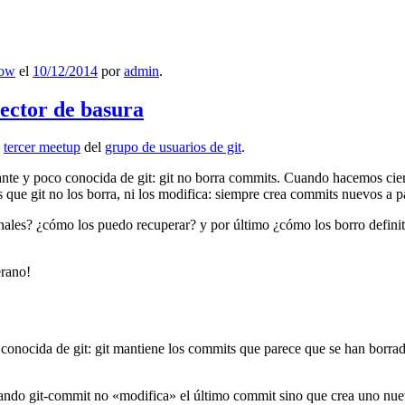
low
el
10/12/2014
por
admin
.
lector de basura
l
tercer meetup
del
grupo de usuarios de git
.
ante y poco conocida de git: git no borra commits. Cuando hacemos cie
que git no los borra, ni los modifica: siempre crea commits nuevos a par
nales? ¿cómo los puedo recuperar? y por último ¿cómo los borro definiti
erano!
 conocida de git: git mantiene los commits que parece que se han borra
ndo git-commit no «modifica» el último commit sino que crea uno nu