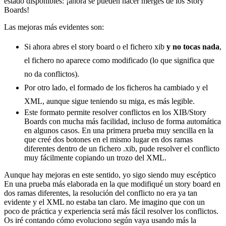
estado disponibles: ¡ahora se pueden hacer merges de los Story
Boards!
Las mejoras más evidentes son:
Si ahora abres el story board o el fichero xib
y no tocas nada
,
el fichero no aparece como modificado (lo que significa que
no da conflictos).
Por otro lado, el formado de los ficheros ha cambiado y el
XML, aunque sigue teniendo su miga, es más legible.
Este formato permite resolver conflictos en los XIB/Story
Boards con mucha más facilidad, incluso de forma automática
en algunos casos. En una primera prueba muy sencilla en la
que creé dos botones en el mismo lugar en dos ramas
diferentes dentro de un fichero .xib, pude resolver el conflicto
muy fácilmente copiando un trozo del XML.
Aunque hay mejoras en este sentido, yo sigo siendo muy escéptico
En una prueba más elaborada en la que modifiqué un story board en
dos ramas diferentes, la resolución del conflicto no era ya tan
evidente y el XML no estaba tan claro. Me imagino que con un
poco de práctica y experiencia será más fácil resolver los conflictos.
Os iré contando cómo evoluciono según vaya usando más la