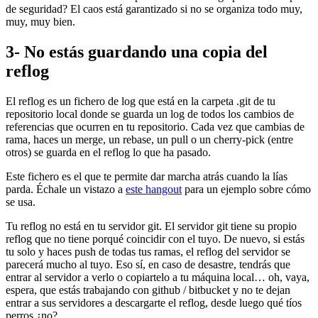
de seguridad? El caos está garantizado si no se organiza todo muy,
muy, muy bien.
3- No estás guardando una copia del
reflog
El reflog es un fichero de log que está en la carpeta .git de tu
repositorio local donde se guarda un log de todos los cambios de
referencias que ocurren en tu repositorio. Cada vez que cambias de
rama, haces un merge, un rebase, un pull o un cherry-pick (entre
otros) se guarda en el reflog lo que ha pasado.
Este fichero es el que te permite dar marcha atrás cuando la lías
parda. Échale un vistazo a
este hangout
para un ejemplo sobre cómo
se usa.
Tu reflog no está en tu servidor git. El servidor git tiene su propio
reflog que no tiene porqué coincidir con el tuyo. De nuevo, si estás
tu solo y haces push de todas tus ramas, el reflog del servidor se
parecerá mucho al tuyo. Eso sí, en caso de desastre, tendrás que
entrar al servidor a verlo o copiartelo a tu máquina local… oh, vaya,
espera, que estás trabajando con github / bitbucket y no te dejan
entrar a sus servidores a descargarte el reflog, desde luego qué tíos
perros ¿no?.