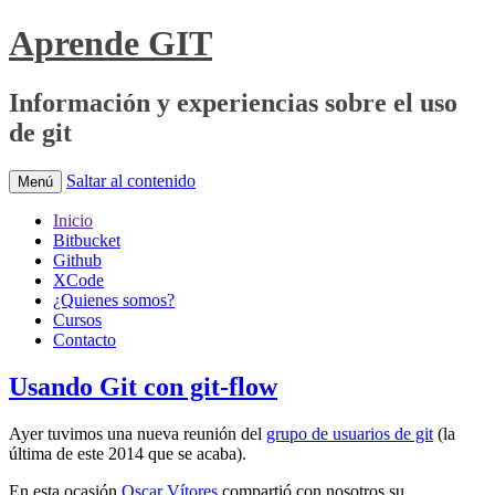
Aprende GIT
Información y experiencias sobre el uso
de git
Saltar al contenido
Menú
Inicio
Bitbucket
Github
XCode
¿Quienes somos?
Cursos
Contacto
Usando Git con git-flow
Ayer tuvimos una nueva reunión del
grupo de usuarios de git
(la
última de este 2014 que se acaba).
En esta ocasión
Oscar Vítores
compartió con nosotros su