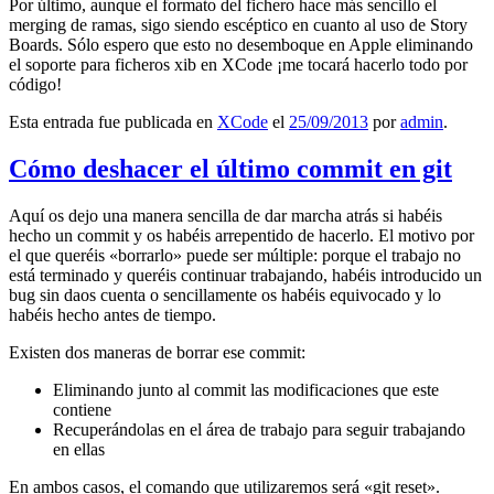
Por último, aunque el formato del fichero hace más sencillo el
merging de ramas, sigo siendo escéptico en cuanto al uso de Story
Boards. Sólo espero que esto no desemboque en Apple eliminando
el soporte para ficheros xib en XCode ¡me tocará hacerlo todo por
código!
Esta entrada fue publicada en
XCode
el
25/09/2013
por
admin
.
Cómo deshacer el último commit en git
Aquí os dejo una manera sencilla de dar marcha atrás si habéis
hecho un commit y os habéis arrepentido de hacerlo. El motivo por
el que queréis «borrarlo» puede ser múltiple: porque el trabajo no
está terminado y queréis continuar trabajando, habéis introducido un
bug sin daos cuenta o sencillamente os habéis equivocado y lo
habéis hecho antes de tiempo.
Existen dos maneras de borrar ese commit:
Eliminando junto al commit las modificaciones que este
contiene
Recuperándolas en el área de trabajo para seguir trabajando
en ellas
En ambos casos, el comando que utilizaremos será «git reset».