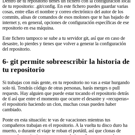
Dentro de tu repositorio tienes un fichero con la configuración local
de tu repositorio: .git/config. En este fichero puedes guardar varias
cosas, entre ellas el nombre y correo electrónico del autor de los
commits, alisas de comandos de esos molones que te has bajado de
internet y, en general, opciones de configuración específicas de ese
repositorio en esa máquina.
Este fichero tampoco se sube a tu servidor git, así que en caso de
desastre, lo pierdes y tienes que volver a generar la configuración
del repositorio.
6- git permite sobreescribir la historia de
tu repositorio
Si trabajas con más gente, en tu repositorio no vas a estar hurgando
solo tú. Tendrás código de otras personas, harás merges o pull
requests. Hay alguien que puede estar tocando el repositorio detrás
de tí así que entre el momento que ocurre el desastre y «recuperas»
el repositorio haciendo un clon, muchas cosas pueden haber
cambiado.
Ponte en esta situación: te vas de vacaciones mientras tus
compañeros trabajan en el repositorio. A la vuelta tu disco duro ha
muerto, o durante el viaje te roban el portátil, así que clonas de