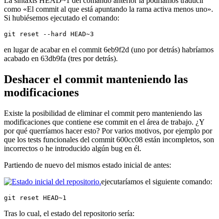
La sintaxis HEAD~1 del comando anterior la podríamos traducir
como «El commit al que está apuntando la rama activa menos uno».
Si hubiésemos ejecutado el comando:
git reset --hard HEAD~3
en lugar de acabar en el commit 6eb9f2d (uno por detrás) habríamos
acabado en 63db9fa (tres por detrás).
Deshacer el commit manteniendo las
modificaciones
Existe la posibilidad de eliminar el commit pero manteniendo las
modificaciones que contiene ese commit en el área de trabajo. ¿Y
por qué querríamos hacer esto? Por varios motivos, por ejemplo por
que los tests funcionales del commit 600cc08 están incompletos, son
incorrectos o he introducido algún bug en él.
Partiendo de nuevo del mismos estado inicial de antes:
ejecutaríamos el siguiente comando:
git reset HEAD~1
Tras lo cual, el estado del repositorio sería: