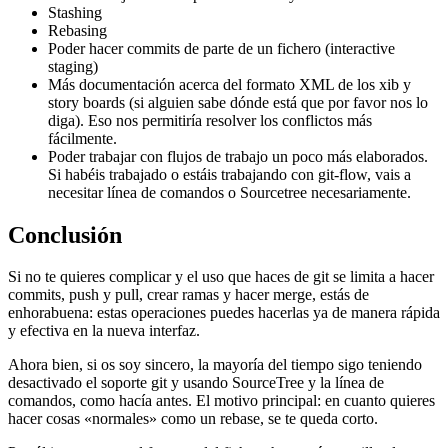
Stashing
Rebasing
Poder hacer commits de parte de un fichero (interactive
staging)
Más documentación acerca del formato XML de los xib y
story boards (si alguien sabe dónde está que por favor nos lo
diga). Eso nos permitiría resolver los conflictos más
fácilmente.
Poder trabajar con flujos de trabajo un poco más elaborados.
Si habéis trabajado o estáis trabajando con git-flow, vais a
necesitar línea de comandos o Sourcetree necesariamente.
Conclusión
Si no te quieres complicar y el uso que haces de git se limita a hacer
commits, push y pull, crear ramas y hacer merge, estás de
enhorabuena: estas operaciones puedes hacerlas ya de manera rápida
y efectiva en la nueva interfaz.
Ahora bien, si os soy sincero, la mayoría del tiempo sigo teniendo
desactivado el soporte git y usando SourceTree y la línea de
comandos, como hacía antes. El motivo principal: en cuanto quieres
hacer cosas «normales» como un rebase, se te queda corto.