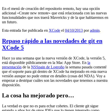
En el menú de creación del repositorio remoto, hay una opción
adicional «Create new remote» que está relacionada con las nuevas
funcionalidades que nos traerá Mavericks y de la que hablaremos en
un futuro.
Esta entrada fue publicada en
XCode
el
04/10/2013
por
admin
.
Repaso rápido a las novedades de git en
XCode 5
Hace ya una semana que la nueva versión de XCode, la versión 5,
está disponible públicamente en la Mac App Store. En
la
presentación
de la
NSSpain de Logroño
la semana pasada comenté
que el soporte para git dentro de XCode ha mejorado en esta nueva
versión aunque no pude entrar en detalles (cosas del NDA). Voy a
empezar a destripar cuáles son las novedades que tenemos a nuestra
disposición.
La cosa ha mejorado pero…
La verdad es que no es para echar cohetes. El cliente git sigue
estando a años luz de otros IDEs que lo tienen integrado como