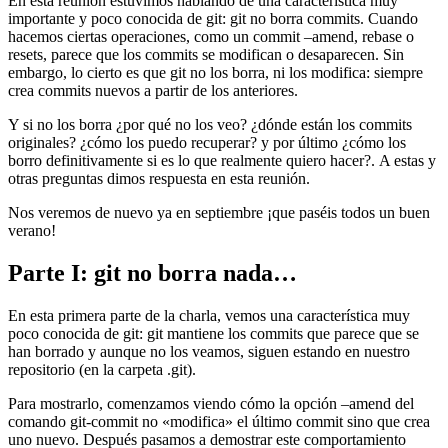
En esta reunión estuvimos hablando de una característica muy
importante y poco conocida de git: git no borra commits. Cuando
hacemos ciertas operaciones, como un commit –amend, rebase o
resets, parece que los commits se modifican o desaparecen. Sin
embargo, lo cierto es que git no los borra, ni los modifica: siempre
crea commits nuevos a partir de los anteriores.
Y si no los borra ¿por qué no los veo? ¿dónde están los commits
originales? ¿cómo los puedo recuperar? y por último ¿cómo los
borro definitivamente si es lo que realmente quiero hacer?. A estas y
otras preguntas dimos respuesta en esta reunión.
Nos veremos de nuevo ya en septiembre ¡que paséis todos un buen
verano!
Parte I: git no borra nada…
En esta primera parte de la charla, vemos una característica muy
poco conocida de git: git mantiene los commits que parece que se
han borrado y aunque no los veamos, siguen estando en nuestro
repositorio (en la carpeta .git).
Para mostrarlo, comenzamos viendo cómo la opción –amend del
comando git-commit no «modifica» el último commit sino que crea
uno nuevo. Después pasamos a demostrar este comportamiento