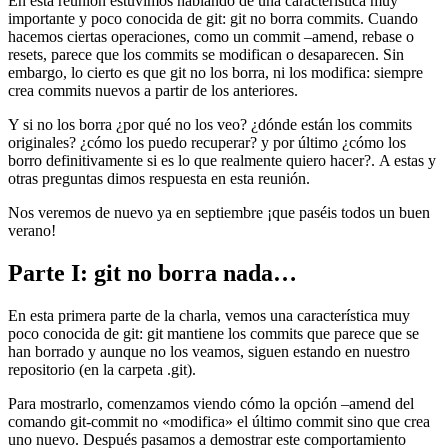
En esta reunión estuvimos hablando de una característica muy
importante y poco conocida de git: git no borra commits. Cuando
hacemos ciertas operaciones, como un commit –amend, rebase o
resets, parece que los commits se modifican o desaparecen. Sin
embargo, lo cierto es que git no los borra, ni los modifica: siempre
crea commits nuevos a partir de los anteriores.
Y si no los borra ¿por qué no los veo? ¿dónde están los commits
originales? ¿cómo los puedo recuperar? y por último ¿cómo los
borro definitivamente si es lo que realmente quiero hacer?. A estas y
otras preguntas dimos respuesta en esta reunión.
Nos veremos de nuevo ya en septiembre ¡que paséis todos un buen
verano!
Parte I: git no borra nada…
En esta primera parte de la charla, vemos una característica muy
poco conocida de git: git mantiene los commits que parece que se
han borrado y aunque no los veamos, siguen estando en nuestro
repositorio (en la carpeta .git).
Para mostrarlo, comenzamos viendo cómo la opción –amend del
comando git-commit no «modifica» el último commit sino que crea
uno nuevo. Después pasamos a demostrar este comportamiento