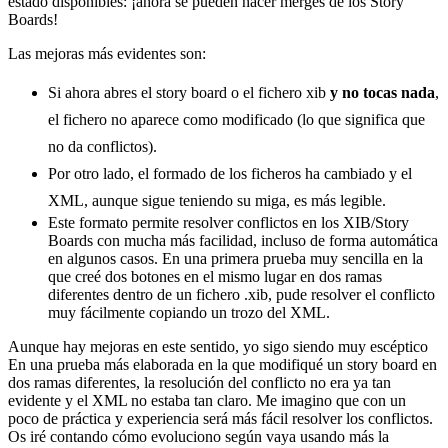
estado disponibles: ¡ahora se pueden hacer merges de los Story
Boards!
Las mejoras más evidentes son:
Si ahora abres el story board o el fichero xib
y no tocas nada
,
el fichero no aparece como modificado (lo que significa que
no da conflictos).
Por otro lado, el formado de los ficheros ha cambiado y el
XML, aunque sigue teniendo su miga, es más legible.
Este formato permite resolver conflictos en los XIB/Story
Boards con mucha más facilidad, incluso de forma automática
en algunos casos. En una primera prueba muy sencilla en la
que creé dos botones en el mismo lugar en dos ramas
diferentes dentro de un fichero .xib, pude resolver el conflicto
muy fácilmente copiando un trozo del XML.
Aunque hay mejoras en este sentido, yo sigo siendo muy escéptico
En una prueba más elaborada en la que modifiqué un story board en
dos ramas diferentes, la resolución del conflicto no era ya tan
evidente y el XML no estaba tan claro. Me imagino que con un
poco de práctica y experiencia será más fácil resolver los conflictos.
Os iré contando cómo evoluciono según vaya usando más la