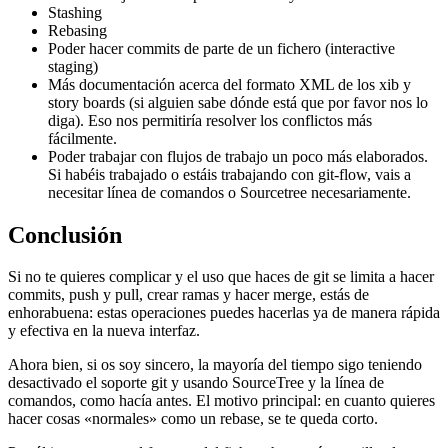
Stashing
Rebasing
Poder hacer commits de parte de un fichero (interactive
staging)
Más documentación acerca del formato XML de los xib y
story boards (si alguien sabe dónde está que por favor nos lo
diga). Eso nos permitiría resolver los conflictos más
fácilmente.
Poder trabajar con flujos de trabajo un poco más elaborados.
Si habéis trabajado o estáis trabajando con git-flow, vais a
necesitar línea de comandos o Sourcetree necesariamente.
Conclusión
Si no te quieres complicar y el uso que haces de git se limita a hacer
commits, push y pull, crear ramas y hacer merge, estás de
enhorabuena: estas operaciones puedes hacerlas ya de manera rápida
y efectiva en la nueva interfaz.
Ahora bien, si os soy sincero, la mayoría del tiempo sigo teniendo
desactivado el soporte git y usando SourceTree y la línea de
comandos, como hacía antes. El motivo principal: en cuanto quieres
hacer cosas «normales» como un rebase, se te queda corto.