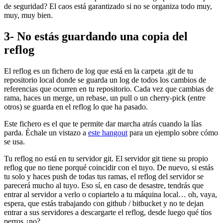
de seguridad? El caos está garantizado si no se organiza todo muy,
muy, muy bien.
3- No estás guardando una copia del
reflog
El reflog es un fichero de log que está en la carpeta .git de tu
repositorio local donde se guarda un log de todos los cambios de
referencias que ocurren en tu repositorio. Cada vez que cambias de
rama, haces un merge, un rebase, un pull o un cherry-pick (entre
otros) se guarda en el reflog lo que ha pasado.
Este fichero es el que te permite dar marcha atrás cuando la lías
parda. Échale un vistazo a
este hangout
para un ejemplo sobre cómo
se usa.
Tu reflog no está en tu servidor git. El servidor git tiene su propio
reflog que no tiene porqué coincidir con el tuyo. De nuevo, si estás
tu solo y haces push de todas tus ramas, el reflog del servidor se
parecerá mucho al tuyo. Eso sí, en caso de desastre, tendrás que
entrar al servidor a verlo o copiartelo a tu máquina local… oh, vaya,
espera, que estás trabajando con github / bitbucket y no te dejan
entrar a sus servidores a descargarte el reflog, desde luego qué tíos
perros ¿no?.