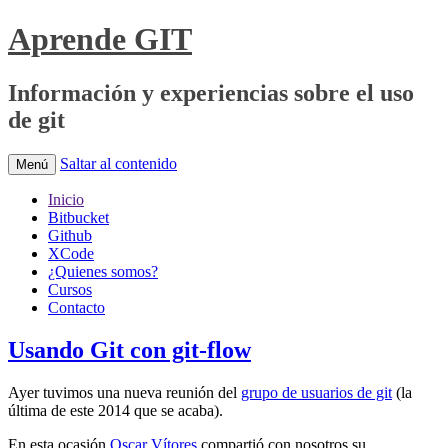
Aprende GIT
Información y experiencias sobre el uso
de git
Saltar al contenido
Menú
Inicio
Bitbucket
Github
XCode
¿Quienes somos?
Cursos
Contacto
Usando Git con git-flow
Ayer tuvimos una nueva reunión del
grupo de usuarios de git
(la
última de este 2014 que se acaba).
En esta ocasión
Oscar Vítores
compartió con nosotros su