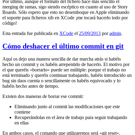
Por último, aunque el formato del fichero hace más sencillo el
merging de ramas, sigo siendo escéptico en cuanto al uso de Story
Boards. Sólo espero que esto no desemboque en Apple eliminando
el soporte para ficheros xib en XCode ¡me tocará hacerlo todo por
código!
Esta entrada fue publicada en
XCode
el
25/09/2013
por
admin
.
Cómo deshacer el último commit en git
Aquí os dejo una manera sencilla de dar marcha atrás si habéis
hecho un commit y os habéis arrepentido de hacerlo. El motivo por
el que queréis «borrarlo» puede ser múltiple: porque el trabajo no
está terminado y queréis continuar trabajando, habéis introducido un
bug sin daos cuenta o sencillamente os habéis equivocado y lo
habéis hecho antes de tiempo.
Existen dos maneras de borrar ese commit:
Eliminando junto al commit las modificaciones que este
contiene
Recuperándolas en el área de trabajo para seguir trabajando
en ellas
En ambos casos, el comando que utilizaremos será «git reset».