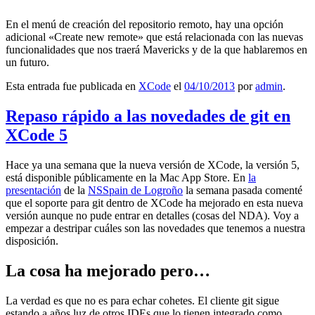
En el menú de creación del repositorio remoto, hay una opción
adicional «Create new remote» que está relacionada con las nuevas
funcionalidades que nos traerá Mavericks y de la que hablaremos en
un futuro.
Esta entrada fue publicada en
XCode
el
04/10/2013
por
admin
.
Repaso rápido a las novedades de git en
XCode 5
Hace ya una semana que la nueva versión de XCode, la versión 5,
está disponible públicamente en la Mac App Store. En
la
presentación
de la
NSSpain de Logroño
la semana pasada comenté
que el soporte para git dentro de XCode ha mejorado en esta nueva
versión aunque no pude entrar en detalles (cosas del NDA). Voy a
empezar a destripar cuáles son las novedades que tenemos a nuestra
disposición.
La cosa ha mejorado pero…
La verdad es que no es para echar cohetes. El cliente git sigue
estando a años luz de otros IDEs que lo tienen integrado como