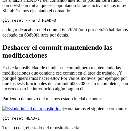
La sintaxis HEAD~1 del comando anterior la podríamos traducir
como «El commit al que está apuntando la rama activa menos uno».
Si hubiésemos ejecutado el comando:
git reset --hard HEAD~3
en lugar de acabar en el commit 6eb9f2d (uno por detrás) habríamos
acabado en 63db9fa (tres por detrás).
Deshacer el commit manteniendo las
modificaciones
Existe la posibilidad de eliminar el commit pero manteniendo las
modificaciones que contiene ese commit en el área de trabajo. ¿Y
por qué querríamos hacer esto? Por varios motivos, por ejemplo por
que los tests funcionales del commit 600cc08 están incompletos, son
incorrectos o he introducido algún bug en él.
Partiendo de nuevo del mismos estado inicial de antes:
ejecutaríamos el siguiente comando:
git reset HEAD~1
Tras lo cual, el estado del repositorio sería: