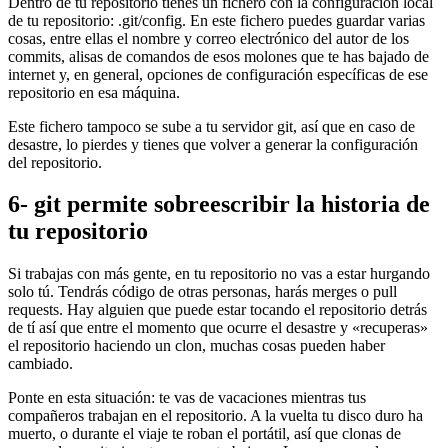
Dentro de tu repositorio tienes un fichero con la configuración local
de tu repositorio: .git/config. En este fichero puedes guardar varias
cosas, entre ellas el nombre y correo electrónico del autor de los
commits, alisas de comandos de esos molones que te has bajado de
internet y, en general, opciones de configuración específicas de ese
repositorio en esa máquina.
Este fichero tampoco se sube a tu servidor git, así que en caso de
desastre, lo pierdes y tienes que volver a generar la configuración
del repositorio.
6- git permite sobreescribir la historia de
tu repositorio
Si trabajas con más gente, en tu repositorio no vas a estar hurgando
solo tú. Tendrás código de otras personas, harás merges o pull
requests. Hay alguien que puede estar tocando el repositorio detrás
de tí así que entre el momento que ocurre el desastre y «recuperas»
el repositorio haciendo un clon, muchas cosas pueden haber
cambiado.
Ponte en esta situación: te vas de vacaciones mientras tus
compañeros trabajan en el repositorio. A la vuelta tu disco duro ha
muerto, o durante el viaje te roban el portátil, así que clonas de