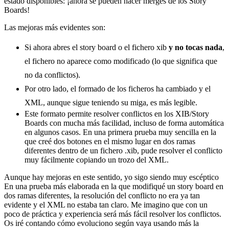
estado disponibles: ¡ahora se pueden hacer merges de los Story
Boards!
Las mejoras más evidentes son:
Si ahora abres el story board o el fichero xib
y no tocas nada
,
el fichero no aparece como modificado (lo que significa que
no da conflictos).
Por otro lado, el formado de los ficheros ha cambiado y el
XML, aunque sigue teniendo su miga, es más legible.
Este formato permite resolver conflictos en los XIB/Story
Boards con mucha más facilidad, incluso de forma automática
en algunos casos. En una primera prueba muy sencilla en la
que creé dos botones en el mismo lugar en dos ramas
diferentes dentro de un fichero .xib, pude resolver el conflicto
muy fácilmente copiando un trozo del XML.
Aunque hay mejoras en este sentido, yo sigo siendo muy escéptico
En una prueba más elaborada en la que modifiqué un story board en
dos ramas diferentes, la resolución del conflicto no era ya tan
evidente y el XML no estaba tan claro. Me imagino que con un
poco de práctica y experiencia será más fácil resolver los conflictos.
Os iré contando cómo evoluciono según vaya usando más la