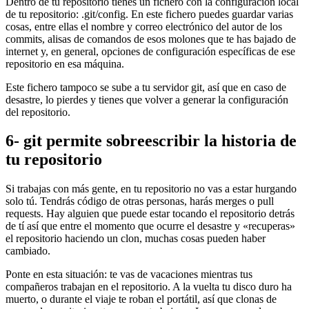
Dentro de tu repositorio tienes un fichero con la configuración local
de tu repositorio: .git/config. En este fichero puedes guardar varias
cosas, entre ellas el nombre y correo electrónico del autor de los
commits, alisas de comandos de esos molones que te has bajado de
internet y, en general, opciones de configuración específicas de ese
repositorio en esa máquina.
Este fichero tampoco se sube a tu servidor git, así que en caso de
desastre, lo pierdes y tienes que volver a generar la configuración
del repositorio.
6- git permite sobreescribir la historia de
tu repositorio
Si trabajas con más gente, en tu repositorio no vas a estar hurgando
solo tú. Tendrás código de otras personas, harás merges o pull
requests. Hay alguien que puede estar tocando el repositorio detrás
de tí así que entre el momento que ocurre el desastre y «recuperas»
el repositorio haciendo un clon, muchas cosas pueden haber
cambiado.
Ponte en esta situación: te vas de vacaciones mientras tus
compañeros trabajan en el repositorio. A la vuelta tu disco duro ha
muerto, o durante el viaje te roban el portátil, así que clonas de