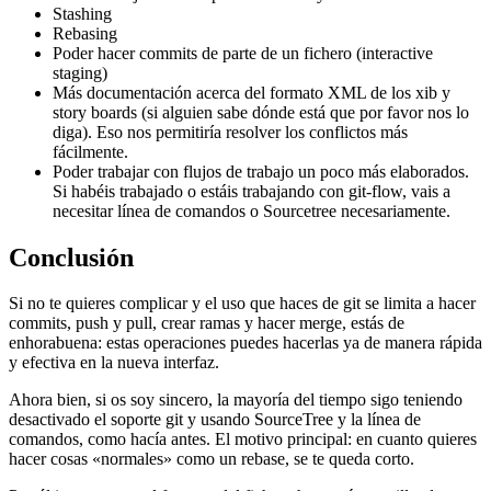
Stashing
Rebasing
Poder hacer commits de parte de un fichero (interactive
staging)
Más documentación acerca del formato XML de los xib y
story boards (si alguien sabe dónde está que por favor nos lo
diga). Eso nos permitiría resolver los conflictos más
fácilmente.
Poder trabajar con flujos de trabajo un poco más elaborados.
Si habéis trabajado o estáis trabajando con git-flow, vais a
necesitar línea de comandos o Sourcetree necesariamente.
Conclusión
Si no te quieres complicar y el uso que haces de git se limita a hacer
commits, push y pull, crear ramas y hacer merge, estás de
enhorabuena: estas operaciones puedes hacerlas ya de manera rápida
y efectiva en la nueva interfaz.
Ahora bien, si os soy sincero, la mayoría del tiempo sigo teniendo
desactivado el soporte git y usando SourceTree y la línea de
comandos, como hacía antes. El motivo principal: en cuanto quieres
hacer cosas «normales» como un rebase, se te queda corto.