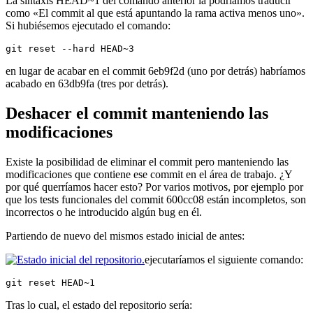
La sintaxis HEAD~1 del comando anterior la podríamos traducir
como «El commit al que está apuntando la rama activa menos uno».
Si hubiésemos ejecutado el comando:
git reset --hard HEAD~3
en lugar de acabar en el commit 6eb9f2d (uno por detrás) habríamos
acabado en 63db9fa (tres por detrás).
Deshacer el commit manteniendo las
modificaciones
Existe la posibilidad de eliminar el commit pero manteniendo las
modificaciones que contiene ese commit en el área de trabajo. ¿Y
por qué querríamos hacer esto? Por varios motivos, por ejemplo por
que los tests funcionales del commit 600cc08 están incompletos, son
incorrectos o he introducido algún bug en él.
Partiendo de nuevo del mismos estado inicial de antes:
ejecutaríamos el siguiente comando:
git reset HEAD~1
Tras lo cual, el estado del repositorio sería: