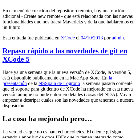
En el menú de creación del repositorio remoto, hay una opción
adicional «Create new remote» que está relacionada con las nuevas
funcionalidades que nos traerá Mavericks y de la que hablaremos en
un futuro.
Esta entrada fue publicada en
XCode
el
04/10/2013
por
admin
.
Repaso rápido a las novedades de git en
XCode 5
Hace ya una semana que la nueva versión de XCode, la versión 5,
está disponible públicamente en la Mac App Store. En
la
presentación
de la
NSSpain de Logroño
la semana pasada comenté
que el soporte para git dentro de XCode ha mejorado en esta nueva
versión aunque no pude entrar en detalles (cosas del NDA). Voy a
empezar a destripar cuáles son las novedades que tenemos a nuestra
disposición.
La cosa ha mejorado pero…
La verdad es que no es para echar cohetes. El cliente git sigue
estando a años luz de otros IDEs que lo tienen integrado como