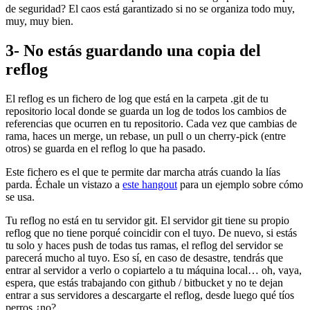
de seguridad? El caos está garantizado si no se organiza todo muy,
muy, muy bien.
3- No estás guardando una copia del
reflog
El reflog es un fichero de log que está en la carpeta .git de tu
repositorio local donde se guarda un log de todos los cambios de
referencias que ocurren en tu repositorio. Cada vez que cambias de
rama, haces un merge, un rebase, un pull o un cherry-pick (entre
otros) se guarda en el reflog lo que ha pasado.
Este fichero es el que te permite dar marcha atrás cuando la lías
parda. Échale un vistazo a
este hangout
para un ejemplo sobre cómo
se usa.
Tu reflog no está en tu servidor git. El servidor git tiene su propio
reflog que no tiene porqué coincidir con el tuyo. De nuevo, si estás
tu solo y haces push de todas tus ramas, el reflog del servidor se
parecerá mucho al tuyo. Eso sí, en caso de desastre, tendrás que
entrar al servidor a verlo o copiartelo a tu máquina local… oh, vaya,
espera, que estás trabajando con github / bitbucket y no te dejan
entrar a sus servidores a descargarte el reflog, desde luego qué tíos
perros ¿no?.