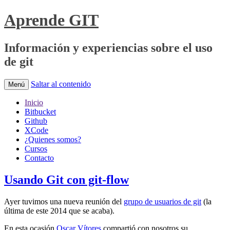
Aprende GIT
Información y experiencias sobre el uso
de git
Saltar al contenido
Menú
Inicio
Bitbucket
Github
XCode
¿Quienes somos?
Cursos
Contacto
Usando Git con git-flow
Ayer tuvimos una nueva reunión del
grupo de usuarios de git
(la
última de este 2014 que se acaba).
En esta ocasión
Oscar Vítores
compartió con nosotros su