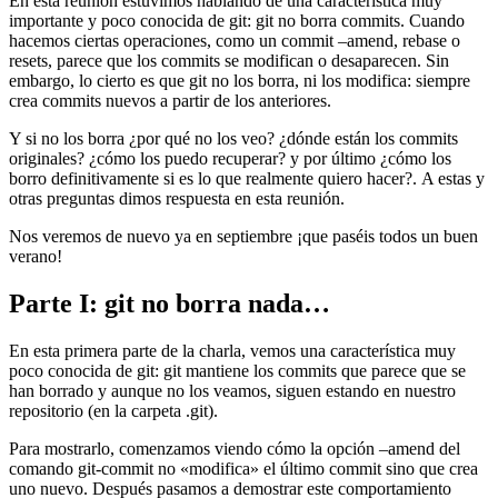
En esta reunión estuvimos hablando de una característica muy
importante y poco conocida de git: git no borra commits. Cuando
hacemos ciertas operaciones, como un commit –amend, rebase o
resets, parece que los commits se modifican o desaparecen. Sin
embargo, lo cierto es que git no los borra, ni los modifica: siempre
crea commits nuevos a partir de los anteriores.
Y si no los borra ¿por qué no los veo? ¿dónde están los commits
originales? ¿cómo los puedo recuperar? y por último ¿cómo los
borro definitivamente si es lo que realmente quiero hacer?. A estas y
otras preguntas dimos respuesta en esta reunión.
Nos veremos de nuevo ya en septiembre ¡que paséis todos un buen
verano!
Parte I: git no borra nada…
En esta primera parte de la charla, vemos una característica muy
poco conocida de git: git mantiene los commits que parece que se
han borrado y aunque no los veamos, siguen estando en nuestro
repositorio (en la carpeta .git).
Para mostrarlo, comenzamos viendo cómo la opción –amend del
comando git-commit no «modifica» el último commit sino que crea
uno nuevo. Después pasamos a demostrar este comportamiento