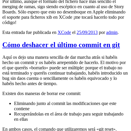
Por último, aunque el formato del fichero hace más sencillo el
merging de ramas, sigo siendo escéptico en cuanto al uso de Story
Boards. Sólo espero que esto no desemboque en Apple eliminando
el soporte para ficheros xib en XCode ¡me tocará hacerlo todo por
código!
Esta entrada fue publicada en
XCode
el
25/09/2013
por
admin
.
Cómo deshacer el último commit en git
Aquí os dejo una manera sencilla de dar marcha atrás si habéis
hecho un commit y os habéis arrepentido de hacerlo. El motivo por
el que queréis «borrarlo» puede ser múltiple: porque el trabajo no
está terminado y queréis continuar trabajando, habéis introducido un
bug sin daos cuenta o sencillamente os habéis equivocado y lo
habéis hecho antes de tiempo.
Existen dos maneras de borrar ese commit:
Eliminando junto al commit las modificaciones que este
contiene
Recuperándolas en el área de trabajo para seguir trabajando
en ellas
En ambos casos, el comando que utilizaremos será «git reset».