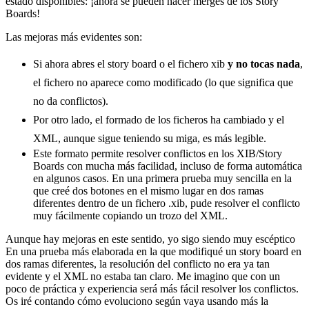
estado disponibles: ¡ahora se pueden hacer merges de los Story
Boards!
Las mejoras más evidentes son:
Si ahora abres el story board o el fichero xib
y no tocas nada
,
el fichero no aparece como modificado (lo que significa que
no da conflictos).
Por otro lado, el formado de los ficheros ha cambiado y el
XML, aunque sigue teniendo su miga, es más legible.
Este formato permite resolver conflictos en los XIB/Story
Boards con mucha más facilidad, incluso de forma automática
en algunos casos. En una primera prueba muy sencilla en la
que creé dos botones en el mismo lugar en dos ramas
diferentes dentro de un fichero .xib, pude resolver el conflicto
muy fácilmente copiando un trozo del XML.
Aunque hay mejoras en este sentido, yo sigo siendo muy escéptico
En una prueba más elaborada en la que modifiqué un story board en
dos ramas diferentes, la resolución del conflicto no era ya tan
evidente y el XML no estaba tan claro. Me imagino que con un
poco de práctica y experiencia será más fácil resolver los conflictos.
Os iré contando cómo evoluciono según vaya usando más la