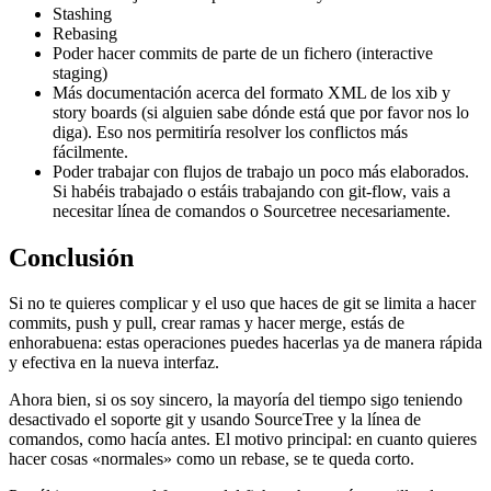
Stashing
Rebasing
Poder hacer commits de parte de un fichero (interactive
staging)
Más documentación acerca del formato XML de los xib y
story boards (si alguien sabe dónde está que por favor nos lo
diga). Eso nos permitiría resolver los conflictos más
fácilmente.
Poder trabajar con flujos de trabajo un poco más elaborados.
Si habéis trabajado o estáis trabajando con git-flow, vais a
necesitar línea de comandos o Sourcetree necesariamente.
Conclusión
Si no te quieres complicar y el uso que haces de git se limita a hacer
commits, push y pull, crear ramas y hacer merge, estás de
enhorabuena: estas operaciones puedes hacerlas ya de manera rápida
y efectiva en la nueva interfaz.
Ahora bien, si os soy sincero, la mayoría del tiempo sigo teniendo
desactivado el soporte git y usando SourceTree y la línea de
comandos, como hacía antes. El motivo principal: en cuanto quieres
hacer cosas «normales» como un rebase, se te queda corto.