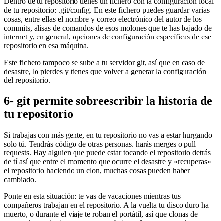
Dentro de tu repositorio tienes un fichero con la configuración local
de tu repositorio: .git/config. En este fichero puedes guardar varias
cosas, entre ellas el nombre y correo electrónico del autor de los
commits, alisas de comandos de esos molones que te has bajado de
internet y, en general, opciones de configuración específicas de ese
repositorio en esa máquina.
Este fichero tampoco se sube a tu servidor git, así que en caso de
desastre, lo pierdes y tienes que volver a generar la configuración
del repositorio.
6- git permite sobreescribir la historia de
tu repositorio
Si trabajas con más gente, en tu repositorio no vas a estar hurgando
solo tú. Tendrás código de otras personas, harás merges o pull
requests. Hay alguien que puede estar tocando el repositorio detrás
de tí así que entre el momento que ocurre el desastre y «recuperas»
el repositorio haciendo un clon, muchas cosas pueden haber
cambiado.
Ponte en esta situación: te vas de vacaciones mientras tus
compañeros trabajan en el repositorio. A la vuelta tu disco duro ha
muerto, o durante el viaje te roban el portátil, así que clonas de