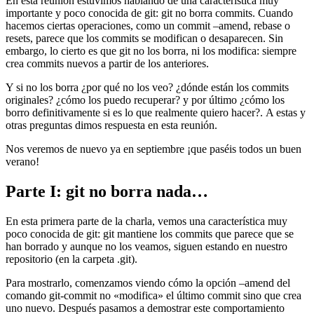
En esta reunión estuvimos hablando de una característica muy
importante y poco conocida de git: git no borra commits. Cuando
hacemos ciertas operaciones, como un commit –amend, rebase o
resets, parece que los commits se modifican o desaparecen. Sin
embargo, lo cierto es que git no los borra, ni los modifica: siempre
crea commits nuevos a partir de los anteriores.
Y si no los borra ¿por qué no los veo? ¿dónde están los commits
originales? ¿cómo los puedo recuperar? y por último ¿cómo los
borro definitivamente si es lo que realmente quiero hacer?. A estas y
otras preguntas dimos respuesta en esta reunión.
Nos veremos de nuevo ya en septiembre ¡que paséis todos un buen
verano!
Parte I: git no borra nada…
En esta primera parte de la charla, vemos una característica muy
poco conocida de git: git mantiene los commits que parece que se
han borrado y aunque no los veamos, siguen estando en nuestro
repositorio (en la carpeta .git).
Para mostrarlo, comenzamos viendo cómo la opción –amend del
comando git-commit no «modifica» el último commit sino que crea
uno nuevo. Después pasamos a demostrar este comportamiento