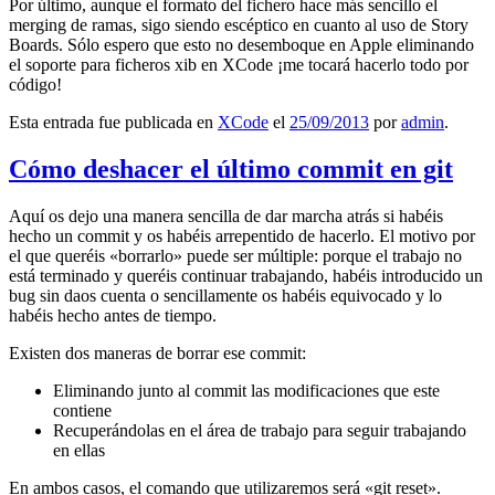
Por último, aunque el formato del fichero hace más sencillo el
merging de ramas, sigo siendo escéptico en cuanto al uso de Story
Boards. Sólo espero que esto no desemboque en Apple eliminando
el soporte para ficheros xib en XCode ¡me tocará hacerlo todo por
código!
Esta entrada fue publicada en
XCode
el
25/09/2013
por
admin
.
Cómo deshacer el último commit en git
Aquí os dejo una manera sencilla de dar marcha atrás si habéis
hecho un commit y os habéis arrepentido de hacerlo. El motivo por
el que queréis «borrarlo» puede ser múltiple: porque el trabajo no
está terminado y queréis continuar trabajando, habéis introducido un
bug sin daos cuenta o sencillamente os habéis equivocado y lo
habéis hecho antes de tiempo.
Existen dos maneras de borrar ese commit:
Eliminando junto al commit las modificaciones que este
contiene
Recuperándolas en el área de trabajo para seguir trabajando
en ellas
En ambos casos, el comando que utilizaremos será «git reset».