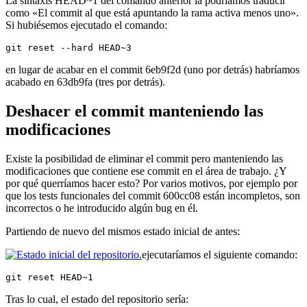
La sintaxis HEAD~1 del comando anterior la podríamos traducir
como «El commit al que está apuntando la rama activa menos uno».
Si hubiésemos ejecutado el comando:
git reset --hard HEAD~3
en lugar de acabar en el commit 6eb9f2d (uno por detrás) habríamos
acabado en 63db9fa (tres por detrás).
Deshacer el commit manteniendo las
modificaciones
Existe la posibilidad de eliminar el commit pero manteniendo las
modificaciones que contiene ese commit en el área de trabajo. ¿Y
por qué querríamos hacer esto? Por varios motivos, por ejemplo por
que los tests funcionales del commit 600cc08 están incompletos, son
incorrectos o he introducido algún bug en él.
Partiendo de nuevo del mismos estado inicial de antes:
ejecutaríamos el siguiente comando:
git reset HEAD~1
Tras lo cual, el estado del repositorio sería: