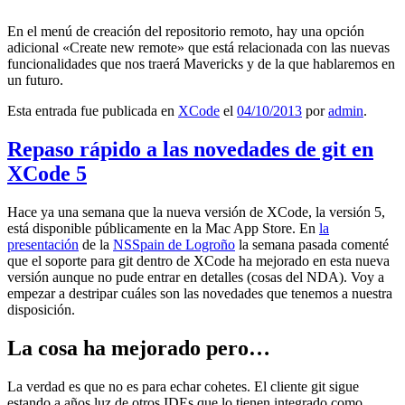
En el menú de creación del repositorio remoto, hay una opción
adicional «Create new remote» que está relacionada con las nuevas
funcionalidades que nos traerá Mavericks y de la que hablaremos en
un futuro.
Esta entrada fue publicada en
XCode
el
04/10/2013
por
admin
.
Repaso rápido a las novedades de git en
XCode 5
Hace ya una semana que la nueva versión de XCode, la versión 5,
está disponible públicamente en la Mac App Store. En
la
presentación
de la
NSSpain de Logroño
la semana pasada comenté
que el soporte para git dentro de XCode ha mejorado en esta nueva
versión aunque no pude entrar en detalles (cosas del NDA). Voy a
empezar a destripar cuáles son las novedades que tenemos a nuestra
disposición.
La cosa ha mejorado pero…
La verdad es que no es para echar cohetes. El cliente git sigue
estando a años luz de otros IDEs que lo tienen integrado como