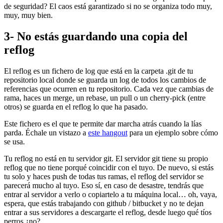
de seguridad? El caos está garantizado si no se organiza todo muy,
muy, muy bien.
3- No estás guardando una copia del
reflog
El reflog es un fichero de log que está en la carpeta .git de tu
repositorio local donde se guarda un log de todos los cambios de
referencias que ocurren en tu repositorio. Cada vez que cambias de
rama, haces un merge, un rebase, un pull o un cherry-pick (entre
otros) se guarda en el reflog lo que ha pasado.
Este fichero es el que te permite dar marcha atrás cuando la lías
parda. Échale un vistazo a
este hangout
para un ejemplo sobre cómo
se usa.
Tu reflog no está en tu servidor git. El servidor git tiene su propio
reflog que no tiene porqué coincidir con el tuyo. De nuevo, si estás
tu solo y haces push de todas tus ramas, el reflog del servidor se
parecerá mucho al tuyo. Eso sí, en caso de desastre, tendrás que
entrar al servidor a verlo o copiartelo a tu máquina local… oh, vaya,
espera, que estás trabajando con github / bitbucket y no te dejan
entrar a sus servidores a descargarte el reflog, desde luego qué tíos
perros ¿no?.