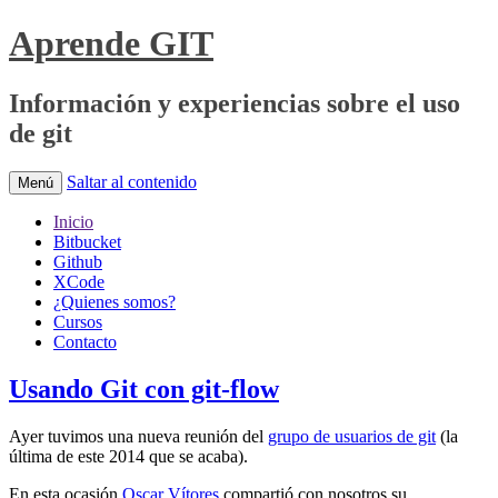
Aprende GIT
Información y experiencias sobre el uso
de git
Saltar al contenido
Menú
Inicio
Bitbucket
Github
XCode
¿Quienes somos?
Cursos
Contacto
Usando Git con git-flow
Ayer tuvimos una nueva reunión del
grupo de usuarios de git
(la
última de este 2014 que se acaba).
En esta ocasión
Oscar Vítores
compartió con nosotros su