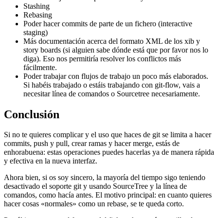
Stashing
Rebasing
Poder hacer commits de parte de un fichero (interactive
staging)
Más documentación acerca del formato XML de los xib y
story boards (si alguien sabe dónde está que por favor nos lo
diga). Eso nos permitiría resolver los conflictos más
fácilmente.
Poder trabajar con flujos de trabajo un poco más elaborados.
Si habéis trabajado o estáis trabajando con git-flow, vais a
necesitar línea de comandos o Sourcetree necesariamente.
Conclusión
Si no te quieres complicar y el uso que haces de git se limita a hacer
commits, push y pull, crear ramas y hacer merge, estás de
enhorabuena: estas operaciones puedes hacerlas ya de manera rápida
y efectiva en la nueva interfaz.
Ahora bien, si os soy sincero, la mayoría del tiempo sigo teniendo
desactivado el soporte git y usando SourceTree y la línea de
comandos, como hacía antes. El motivo principal: en cuanto quieres
hacer cosas «normales» como un rebase, se te queda corto.