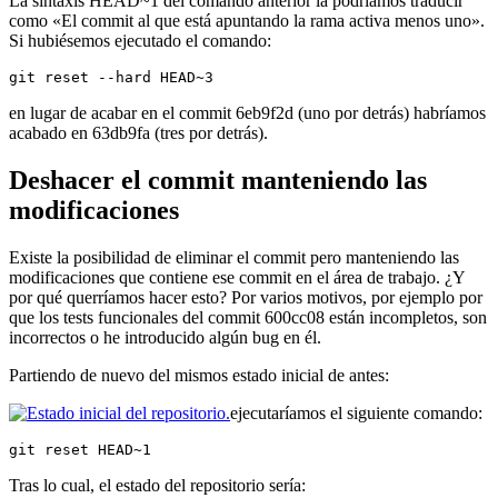
La sintaxis HEAD~1 del comando anterior la podríamos traducir
como «El commit al que está apuntando la rama activa menos uno».
Si hubiésemos ejecutado el comando:
git reset --hard HEAD~3
en lugar de acabar en el commit 6eb9f2d (uno por detrás) habríamos
acabado en 63db9fa (tres por detrás).
Deshacer el commit manteniendo las
modificaciones
Existe la posibilidad de eliminar el commit pero manteniendo las
modificaciones que contiene ese commit en el área de trabajo. ¿Y
por qué querríamos hacer esto? Por varios motivos, por ejemplo por
que los tests funcionales del commit 600cc08 están incompletos, son
incorrectos o he introducido algún bug en él.
Partiendo de nuevo del mismos estado inicial de antes:
ejecutaríamos el siguiente comando:
git reset HEAD~1
Tras lo cual, el estado del repositorio sería: