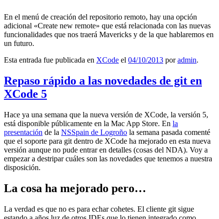
En el menú de creación del repositorio remoto, hay una opción
adicional «Create new remote» que está relacionada con las nuevas
funcionalidades que nos traerá Mavericks y de la que hablaremos en
un futuro.
Esta entrada fue publicada en
XCode
el
04/10/2013
por
admin
.
Repaso rápido a las novedades de git en
XCode 5
Hace ya una semana que la nueva versión de XCode, la versión 5,
está disponible públicamente en la Mac App Store. En
la
presentación
de la
NSSpain de Logroño
la semana pasada comenté
que el soporte para git dentro de XCode ha mejorado en esta nueva
versión aunque no pude entrar en detalles (cosas del NDA). Voy a
empezar a destripar cuáles son las novedades que tenemos a nuestra
disposición.
La cosa ha mejorado pero…
La verdad es que no es para echar cohetes. El cliente git sigue
estando a años luz de otros IDEs que lo tienen integrado como