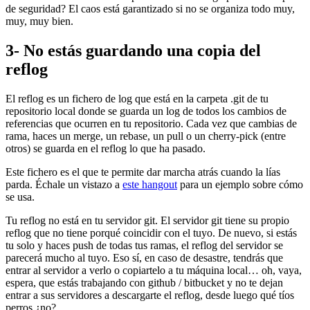
de seguridad? El caos está garantizado si no se organiza todo muy,
muy, muy bien.
3- No estás guardando una copia del
reflog
El reflog es un fichero de log que está en la carpeta .git de tu
repositorio local donde se guarda un log de todos los cambios de
referencias que ocurren en tu repositorio. Cada vez que cambias de
rama, haces un merge, un rebase, un pull o un cherry-pick (entre
otros) se guarda en el reflog lo que ha pasado.
Este fichero es el que te permite dar marcha atrás cuando la lías
parda. Échale un vistazo a
este hangout
para un ejemplo sobre cómo
se usa.
Tu reflog no está en tu servidor git. El servidor git tiene su propio
reflog que no tiene porqué coincidir con el tuyo. De nuevo, si estás
tu solo y haces push de todas tus ramas, el reflog del servidor se
parecerá mucho al tuyo. Eso sí, en caso de desastre, tendrás que
entrar al servidor a verlo o copiartelo a tu máquina local… oh, vaya,
espera, que estás trabajando con github / bitbucket y no te dejan
entrar a sus servidores a descargarte el reflog, desde luego qué tíos
perros ¿no?.