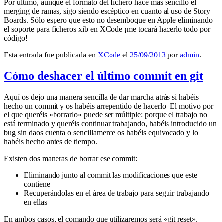
Por último, aunque el formato del fichero hace más sencillo el
merging de ramas, sigo siendo escéptico en cuanto al uso de Story
Boards. Sólo espero que esto no desemboque en Apple eliminando
el soporte para ficheros xib en XCode ¡me tocará hacerlo todo por
código!
Esta entrada fue publicada en
XCode
el
25/09/2013
por
admin
.
Cómo deshacer el último commit en git
Aquí os dejo una manera sencilla de dar marcha atrás si habéis
hecho un commit y os habéis arrepentido de hacerlo. El motivo por
el que queréis «borrarlo» puede ser múltiple: porque el trabajo no
está terminado y queréis continuar trabajando, habéis introducido un
bug sin daos cuenta o sencillamente os habéis equivocado y lo
habéis hecho antes de tiempo.
Existen dos maneras de borrar ese commit:
Eliminando junto al commit las modificaciones que este
contiene
Recuperándolas en el área de trabajo para seguir trabajando
en ellas
En ambos casos, el comando que utilizaremos será «git reset».