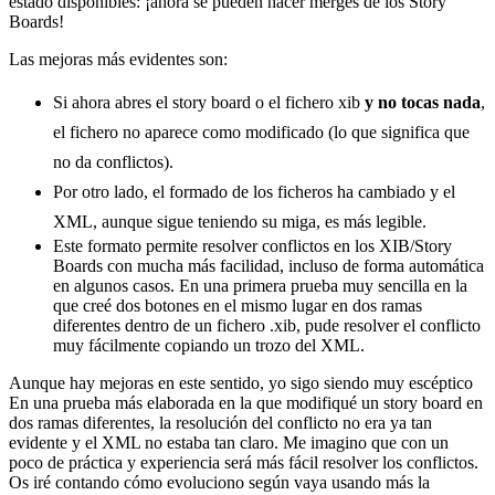
estado disponibles: ¡ahora se pueden hacer merges de los Story
Boards!
Las mejoras más evidentes son:
Si ahora abres el story board o el fichero xib
y no tocas nada
,
el fichero no aparece como modificado (lo que significa que
no da conflictos).
Por otro lado, el formado de los ficheros ha cambiado y el
XML, aunque sigue teniendo su miga, es más legible.
Este formato permite resolver conflictos en los XIB/Story
Boards con mucha más facilidad, incluso de forma automática
en algunos casos. En una primera prueba muy sencilla en la
que creé dos botones en el mismo lugar en dos ramas
diferentes dentro de un fichero .xib, pude resolver el conflicto
muy fácilmente copiando un trozo del XML.
Aunque hay mejoras en este sentido, yo sigo siendo muy escéptico
En una prueba más elaborada en la que modifiqué un story board en
dos ramas diferentes, la resolución del conflicto no era ya tan
evidente y el XML no estaba tan claro. Me imagino que con un
poco de práctica y experiencia será más fácil resolver los conflictos.
Os iré contando cómo evoluciono según vaya usando más la