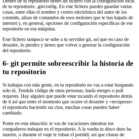
Dentro de tu repositorio tienes un fichero con la configuración local
de tu repositorio: .git/config. En este fichero puedes guardar varias
cosas, entre ellas el nombre y correo electrónico del autor de los
commits, alisas de comandos de esos molones que te has bajado de
internet y, en general, opciones de configuración específicas de ese
repositorio en esa máquina.
Este fichero tampoco se sube a tu servidor git, así que en caso de
desastre, lo pierdes y tienes que volver a generar la configuración
del repositorio.
6- git permite sobreescribir la historia de
tu repositorio
Si trabajas con más gente, en tu repositorio no vas a estar hurgando
solo tú. Tendrás código de otras personas, harás merges o pull
requests. Hay alguien que puede estar tocando el repositorio detrás
de tí así que entre el momento que ocurre el desastre y «recuperas»
el repositorio haciendo un clon, muchas cosas pueden haber
cambiado.
Ponte en esta situación: te vas de vacaciones mientras tus
compañeros trabajan en el repositorio. A la vuelta tu disco duro ha
muerto, o durante el viaje te roban el portátil, así que clonas de