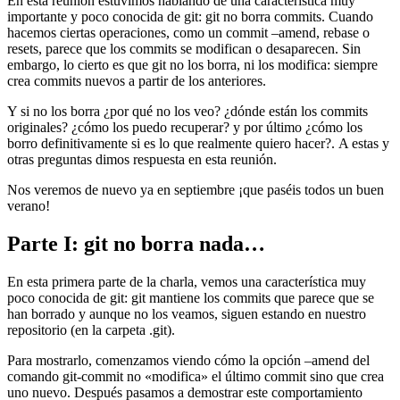
En esta reunión estuvimos hablando de una característica muy
importante y poco conocida de git: git no borra commits. Cuando
hacemos ciertas operaciones, como un commit –amend, rebase o
resets, parece que los commits se modifican o desaparecen. Sin
embargo, lo cierto es que git no los borra, ni los modifica: siempre
crea commits nuevos a partir de los anteriores.
Y si no los borra ¿por qué no los veo? ¿dónde están los commits
originales? ¿cómo los puedo recuperar? y por último ¿cómo los
borro definitivamente si es lo que realmente quiero hacer?. A estas y
otras preguntas dimos respuesta en esta reunión.
Nos veremos de nuevo ya en septiembre ¡que paséis todos un buen
verano!
Parte I: git no borra nada…
En esta primera parte de la charla, vemos una característica muy
poco conocida de git: git mantiene los commits que parece que se
han borrado y aunque no los veamos, siguen estando en nuestro
repositorio (en la carpeta .git).
Para mostrarlo, comenzamos viendo cómo la opción –amend del
comando git-commit no «modifica» el último commit sino que crea
uno nuevo. Después pasamos a demostrar este comportamiento