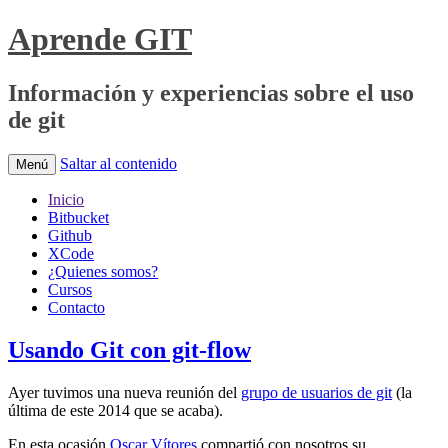
Aprende GIT
Información y experiencias sobre el uso
de git
Saltar al contenido
Menú
Inicio
Bitbucket
Github
XCode
¿Quienes somos?
Cursos
Contacto
Usando Git con git-flow
Ayer tuvimos una nueva reunión del
grupo de usuarios de git
(la
última de este 2014 que se acaba).
En esta ocasión
Oscar Vítores
compartió con nosotros su