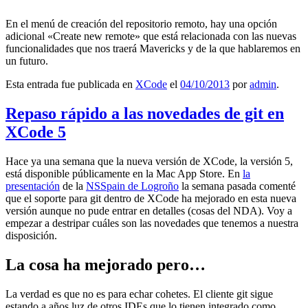
En el menú de creación del repositorio remoto, hay una opción
adicional «Create new remote» que está relacionada con las nuevas
funcionalidades que nos traerá Mavericks y de la que hablaremos en
un futuro.
Esta entrada fue publicada en
XCode
el
04/10/2013
por
admin
.
Repaso rápido a las novedades de git en
XCode 5
Hace ya una semana que la nueva versión de XCode, la versión 5,
está disponible públicamente en la Mac App Store. En
la
presentación
de la
NSSpain de Logroño
la semana pasada comenté
que el soporte para git dentro de XCode ha mejorado en esta nueva
versión aunque no pude entrar en detalles (cosas del NDA). Voy a
empezar a destripar cuáles son las novedades que tenemos a nuestra
disposición.
La cosa ha mejorado pero…
La verdad es que no es para echar cohetes. El cliente git sigue
estando a años luz de otros IDEs que lo tienen integrado como