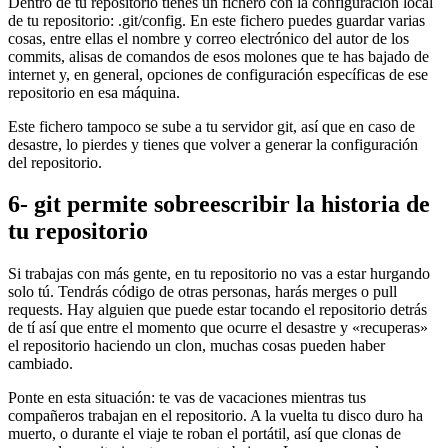
Dentro de tu repositorio tienes un fichero con la configuración local
de tu repositorio: .git/config. En este fichero puedes guardar varias
cosas, entre ellas el nombre y correo electrónico del autor de los
commits, alisas de comandos de esos molones que te has bajado de
internet y, en general, opciones de configuración específicas de ese
repositorio en esa máquina.
Este fichero tampoco se sube a tu servidor git, así que en caso de
desastre, lo pierdes y tienes que volver a generar la configuración
del repositorio.
6- git permite sobreescribir la historia de
tu repositorio
Si trabajas con más gente, en tu repositorio no vas a estar hurgando
solo tú. Tendrás código de otras personas, harás merges o pull
requests. Hay alguien que puede estar tocando el repositorio detrás
de tí así que entre el momento que ocurre el desastre y «recuperas»
el repositorio haciendo un clon, muchas cosas pueden haber
cambiado.
Ponte en esta situación: te vas de vacaciones mientras tus
compañeros trabajan en el repositorio. A la vuelta tu disco duro ha
muerto, o durante el viaje te roban el portátil, así que clonas de