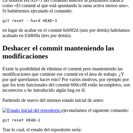
La sintaxis HEAD~1 del comando anterior la podríamos traducir
como «El commit al que está apuntando la rama activa menos uno».
Si hubiésemos ejecutado el comando:
git reset --hard HEAD~3
en lugar de acabar en el commit 6eb9f2d (uno por detrás) habríamos
acabado en 63db9fa (tres por detrás).
Deshacer el commit manteniendo las
modificaciones
Existe la posibilidad de eliminar el commit pero manteniendo las
modificaciones que contiene ese commit en el área de trabajo. ¿Y
por qué querríamos hacer esto? Por varios motivos, por ejemplo por
que los tests funcionales del commit 600cc08 están incompletos, son
incorrectos o he introducido algún bug en él.
Partiendo de nuevo del mismos estado inicial de antes:
ejecutaríamos el siguiente comando:
git reset HEAD~1
Tras lo cual, el estado del repositorio sería: