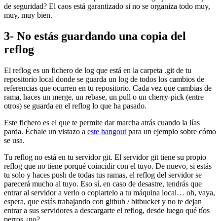
de seguridad? El caos está garantizado si no se organiza todo muy,
muy, muy bien.
3- No estás guardando una copia del
reflog
El reflog es un fichero de log que está en la carpeta .git de tu
repositorio local donde se guarda un log de todos los cambios de
referencias que ocurren en tu repositorio. Cada vez que cambias de
rama, haces un merge, un rebase, un pull o un cherry-pick (entre
otros) se guarda en el reflog lo que ha pasado.
Este fichero es el que te permite dar marcha atrás cuando la lías
parda. Échale un vistazo a
este hangout
para un ejemplo sobre cómo
se usa.
Tu reflog no está en tu servidor git. El servidor git tiene su propio
reflog que no tiene porqué coincidir con el tuyo. De nuevo, si estás
tu solo y haces push de todas tus ramas, el reflog del servidor se
parecerá mucho al tuyo. Eso sí, en caso de desastre, tendrás que
entrar al servidor a verlo o copiartelo a tu máquina local… oh, vaya,
espera, que estás trabajando con github / bitbucket y no te dejan
entrar a sus servidores a descargarte el reflog, desde luego qué tíos
perros ¿no?.