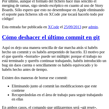
Por último, aunque el formato del fichero hace más sencillo el
merging de ramas, sigo siendo escéptico en cuanto al uso de Story
Boards. Sólo espero que esto no desemboque en Apple eliminando
el soporte para ficheros xib en XCode ¡me tocará hacerlo todo por
código!
Esta entrada fue publicada en
XCode
el
25/09/2013
por
admin
.
Cómo deshacer el último commit en git
Aquí os dejo una manera sencilla de dar marcha atrás si habéis
hecho un commit y os habéis arrepentido de hacerlo. El motivo por
el que queréis «borrarlo» puede ser múltiple: porque el trabajo no
está terminado y queréis continuar trabajando, habéis introducido un
bug sin daos cuenta o sencillamente os habéis equivocado y lo
habéis hecho antes de tiempo.
Existen dos maneras de borrar ese commit:
Eliminando junto al commit las modificaciones que este
contiene
Recuperándolas en el área de trabajo para seguir trabajando
en ellas
En ambos casos, el comando que utilizaremos será «git reset».