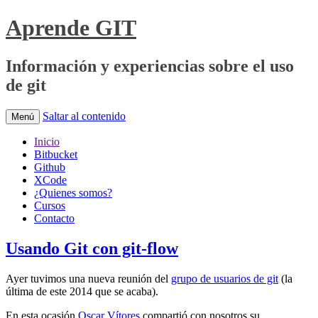
Aprende GIT
Información y experiencias sobre el uso
de git
Saltar al contenido
Menú
Inicio
Bitbucket
Github
XCode
¿Quienes somos?
Cursos
Contacto
Usando Git con git-flow
Ayer tuvimos una nueva reunión del
grupo de usuarios de git
(la
última de este 2014 que se acaba).
En esta ocasión
Oscar Vítores
compartió con nosotros su