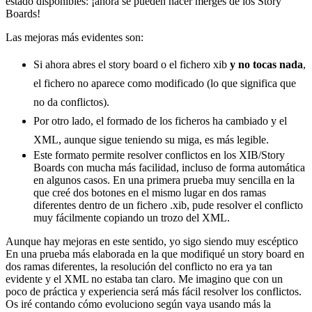
estado disponibles: ¡ahora se pueden hacer merges de los Story
Boards!
Las mejoras más evidentes son:
Si ahora abres el story board o el fichero xib
y no tocas nada
,
el fichero no aparece como modificado (lo que significa que
no da conflictos).
Por otro lado, el formado de los ficheros ha cambiado y el
XML, aunque sigue teniendo su miga, es más legible.
Este formato permite resolver conflictos en los XIB/Story
Boards con mucha más facilidad, incluso de forma automática
en algunos casos. En una primera prueba muy sencilla en la
que creé dos botones en el mismo lugar en dos ramas
diferentes dentro de un fichero .xib, pude resolver el conflicto
muy fácilmente copiando un trozo del XML.
Aunque hay mejoras en este sentido, yo sigo siendo muy escéptico
En una prueba más elaborada en la que modifiqué un story board en
dos ramas diferentes, la resolución del conflicto no era ya tan
evidente y el XML no estaba tan claro. Me imagino que con un
poco de práctica y experiencia será más fácil resolver los conflictos.
Os iré contando cómo evoluciono según vaya usando más la