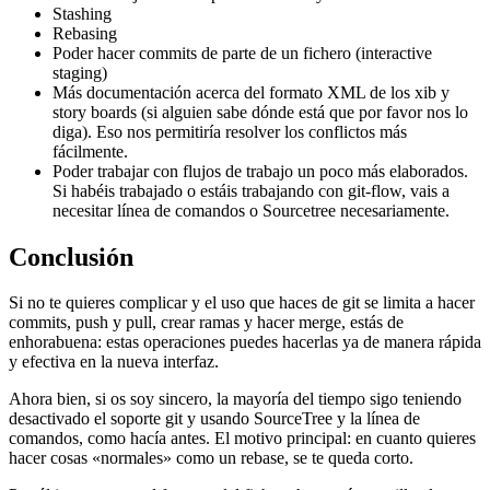
Stashing
Rebasing
Poder hacer commits de parte de un fichero (interactive
staging)
Más documentación acerca del formato XML de los xib y
story boards (si alguien sabe dónde está que por favor nos lo
diga). Eso nos permitiría resolver los conflictos más
fácilmente.
Poder trabajar con flujos de trabajo un poco más elaborados.
Si habéis trabajado o estáis trabajando con git-flow, vais a
necesitar línea de comandos o Sourcetree necesariamente.
Conclusión
Si no te quieres complicar y el uso que haces de git se limita a hacer
commits, push y pull, crear ramas y hacer merge, estás de
enhorabuena: estas operaciones puedes hacerlas ya de manera rápida
y efectiva en la nueva interfaz.
Ahora bien, si os soy sincero, la mayoría del tiempo sigo teniendo
desactivado el soporte git y usando SourceTree y la línea de
comandos, como hacía antes. El motivo principal: en cuanto quieres
hacer cosas «normales» como un rebase, se te queda corto.