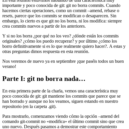
En esta reunión estuvimos hablando de una característica muy
importante y poco conocida de git: git no borra commits. Cuando
hacemos ciertas operaciones, como un commit –amend, rebase o
resets, parece que los commits se modifican o desaparecen. Sin
embargo, lo cierto es que git no los borra, ni los modifica: siempre
crea commits nuevos a partir de los anteriores.
Y si no los borra ¿por qué no los veo? ¿dónde están los commits
originales? ¿cómo los puedo recuperar? y por último ¿cómo los
borro definitivamente si es lo que realmente quiero hacer?. A estas y
otras preguntas dimos respuesta en esta reunión.
Nos veremos de nuevo ya en septiembre ¡que paséis todos un buen
verano!
Parte I: git no borra nada…
En esta primera parte de la charla, vemos una característica muy
poco conocida de git: git mantiene los commits que parece que se
han borrado y aunque no los veamos, siguen estando en nuestro
repositorio (en la carpeta .git).
Para mostrarlo, comenzamos viendo cómo la opción –amend del
comando git-commit no «modifica» el último commit sino que crea
uno nuevo. Después pasamos a demostrar este comportamiento