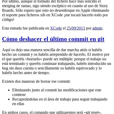
Por último, aunque el formato del fichero hace más sencillo el
merging de ramas, sigo siendo escéptico en cuanto al uso de Story
Boards. Sólo espero que esto no desemboque en Apple eliminando
el soporte para ficheros xib en XCode ¡me tocará hacerlo todo por
código!
Esta entrada fue publicada en
XCode
el
25/09/2013
por
admin
.
Cómo deshacer el último commit en git
Aquí os dejo una manera sencilla de dar marcha atrás si habéis
hecho un commit y os habéis arrepentido de hacerlo. El motivo por
el que queréis «borrarlo» puede ser múltiple: porque el trabajo no
está terminado y queréis continuar trabajando, habéis introducido un
bug sin daos cuenta o sencillamente os habéis equivocado y lo
habéis hecho antes de tiempo.
Existen dos maneras de borrar ese commit:
Eliminando junto al commit las modificaciones que este
contiene
Recuperándolas en el área de trabajo para seguir trabajando
en ellas
En ambos casos, el comando que utilizaremos será «git reset».