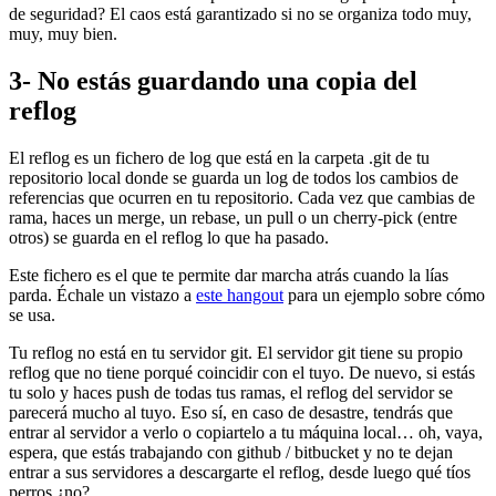
de seguridad? El caos está garantizado si no se organiza todo muy,
muy, muy bien.
3- No estás guardando una copia del
reflog
El reflog es un fichero de log que está en la carpeta .git de tu
repositorio local donde se guarda un log de todos los cambios de
referencias que ocurren en tu repositorio. Cada vez que cambias de
rama, haces un merge, un rebase, un pull o un cherry-pick (entre
otros) se guarda en el reflog lo que ha pasado.
Este fichero es el que te permite dar marcha atrás cuando la lías
parda. Échale un vistazo a
este hangout
para un ejemplo sobre cómo
se usa.
Tu reflog no está en tu servidor git. El servidor git tiene su propio
reflog que no tiene porqué coincidir con el tuyo. De nuevo, si estás
tu solo y haces push de todas tus ramas, el reflog del servidor se
parecerá mucho al tuyo. Eso sí, en caso de desastre, tendrás que
entrar al servidor a verlo o copiartelo a tu máquina local… oh, vaya,
espera, que estás trabajando con github / bitbucket y no te dejan
entrar a sus servidores a descargarte el reflog, desde luego qué tíos
perros ¿no?.