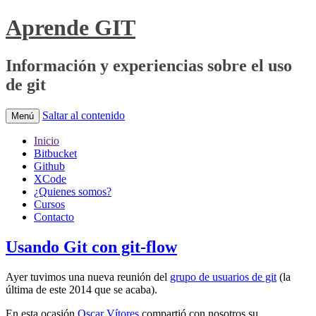
Aprende GIT
Información y experiencias sobre el uso
de git
Saltar al contenido
Menú
Inicio
Bitbucket
Github
XCode
¿Quienes somos?
Cursos
Contacto
Usando Git con git-flow
Ayer tuvimos una nueva reunión del
grupo de usuarios de git
(la
última de este 2014 que se acaba).
En esta ocasión
Oscar Vítores
compartió con nosotros su