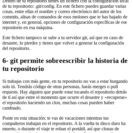
Dentro de tu repositorio tienes un fichero con la configuración local
de tu repositorio: .git/config. En este fichero puedes guardar varias
cosas, entre ellas el nombre y correo electrónico del autor de los
commits, alisas de comandos de esos molones que te has bajado de
internet y, en general, opciones de configuración específicas de ese
repositorio en esa máquina.
Este fichero tampoco se sube a tu servidor git, así que en caso de
desastre, lo pierdes y tienes que volver a generar la configuración
del repositorio.
6- git permite sobreescribir la historia de
tu repositorio
Si trabajas con más gente, en tu repositorio no vas a estar hurgando
solo tú. Tendrás código de otras personas, harás merges o pull
requests. Hay alguien que puede estar tocando el repositorio detrás
de tí así que entre el momento que ocurre el desastre y «recuperas»
el repositorio haciendo un clon, muchas cosas pueden haber
cambiado.
Ponte en esta situación: te vas de vacaciones mientras tus
compañeros trabajan en el repositorio. A la vuelta tu disco duro ha
muerto, o durante el viaje te roban el portátil, así que clonas de