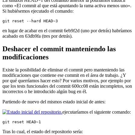
La sintaxis HEAD~1 del comando anterior la podríamos traducir
como «El commit al que está apuntando la rama activa menos uno».
Si hubiésemos ejecutado el comando:
git reset --hard HEAD~3
en lugar de acabar en el commit 6eb9f2d (uno por detrás) habríamos
acabado en 63db9fa (tres por detrás).
Deshacer el commit manteniendo las
modificaciones
Existe la posibilidad de eliminar el commit pero manteniendo las
modificaciones que contiene ese commit en el área de trabajo. ¿Y
por qué querríamos hacer esto? Por varios motivos, por ejemplo por
que los tests funcionales del commit 600cc08 están incompletos, son
incorrectos o he introducido algún bug en él.
Partiendo de nuevo del mismos estado inicial de antes:
ejecutaríamos el siguiente comando:
git reset HEAD~1
Tras lo cual, el estado del repositorio sería: