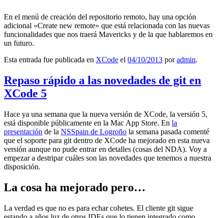
En el menú de creación del repositorio remoto, hay una opción
adicional «Create new remote» que está relacionada con las nuevas
funcionalidades que nos traerá Mavericks y de la que hablaremos en
un futuro.
Esta entrada fue publicada en
XCode
el
04/10/2013
por
admin
.
Repaso rápido a las novedades de git en
XCode 5
Hace ya una semana que la nueva versión de XCode, la versión 5,
está disponible públicamente en la Mac App Store. En
la
presentación
de la
NSSpain de Logroño
la semana pasada comenté
que el soporte para git dentro de XCode ha mejorado en esta nueva
versión aunque no pude entrar en detalles (cosas del NDA). Voy a
empezar a destripar cuáles son las novedades que tenemos a nuestra
disposición.
La cosa ha mejorado pero…
La verdad es que no es para echar cohetes. El cliente git sigue
estando a años luz de otros IDEs que lo tienen integrado como