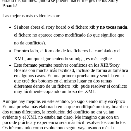
estado disponibles: ¡ahora se pueden hacer merges de los Story
Boards!
Las mejoras más evidentes son:
Si ahora abres el story board o el fichero xib
y no tocas nada
,
el fichero no aparece como modificado (lo que significa que
no da conflictos).
Por otro lado, el formado de los ficheros ha cambiado y el
XML, aunque sigue teniendo su miga, es más legible.
Este formato permite resolver conflictos en los XIB/Story
Boards con mucha más facilidad, incluso de forma automática
en algunos casos. En una primera prueba muy sencilla en la
que creé dos botones en el mismo lugar en dos ramas
diferentes dentro de un fichero .xib, pude resolver el conflicto
muy fácilmente copiando un trozo del XML.
Aunque hay mejoras en este sentido, yo sigo siendo muy escéptico
En una prueba más elaborada en la que modifiqué un story board en
dos ramas diferentes, la resolución del conflicto no era ya tan
evidente y el XML no estaba tan claro. Me imagino que con un
poco de práctica y experiencia será más fácil resolver los conflictos.
Os iré contando cómo evoluciono según vaya usando más la