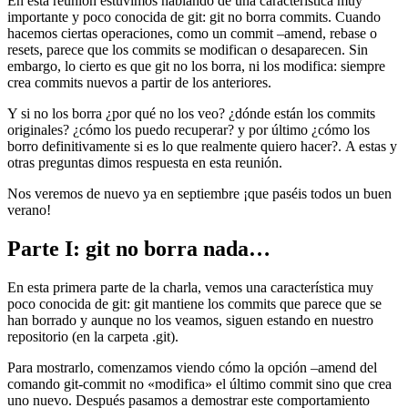
En esta reunión estuvimos hablando de una característica muy
importante y poco conocida de git: git no borra commits. Cuando
hacemos ciertas operaciones, como un commit –amend, rebase o
resets, parece que los commits se modifican o desaparecen. Sin
embargo, lo cierto es que git no los borra, ni los modifica: siempre
crea commits nuevos a partir de los anteriores.
Y si no los borra ¿por qué no los veo? ¿dónde están los commits
originales? ¿cómo los puedo recuperar? y por último ¿cómo los
borro definitivamente si es lo que realmente quiero hacer?. A estas y
otras preguntas dimos respuesta en esta reunión.
Nos veremos de nuevo ya en septiembre ¡que paséis todos un buen
verano!
Parte I: git no borra nada…
En esta primera parte de la charla, vemos una característica muy
poco conocida de git: git mantiene los commits que parece que se
han borrado y aunque no los veamos, siguen estando en nuestro
repositorio (en la carpeta .git).
Para mostrarlo, comenzamos viendo cómo la opción –amend del
comando git-commit no «modifica» el último commit sino que crea
uno nuevo. Después pasamos a demostrar este comportamiento