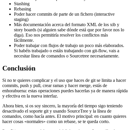
Stashing
Rebasing
Poder hacer commits de parte de un fichero (interactive
staging)
Más documentación acerca del formato XML de los xib y
story boards (si alguien sabe dónde está que por favor nos lo
diga). Eso nos permitiría resolver los conflictos más
fácilmente.
Poder trabajar con flujos de trabajo un poco más elaborados.
Si habéis trabajado o estáis trabajando con git-flow, vais a
necesitar línea de comandos o Sourcetree necesariamente.
Conclusión
Si no te quieres complicar y el uso que haces de git se limita a hacer
commits, push y pull, crear ramas y hacer merge, estás de
enhorabuena: estas operaciones puedes hacerlas ya de manera rápida
y efectiva en la nueva interfaz.
Ahora bien, si os soy sincero, la mayoría del tiempo sigo teniendo
desactivado el soporte git y usando SourceTree y la línea de
comandos, como hacía antes. El motivo principal: en cuanto quieres
hacer cosas «normales» como un rebase, se te queda corto.