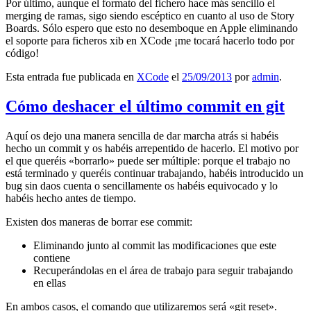
Por último, aunque el formato del fichero hace más sencillo el
merging de ramas, sigo siendo escéptico en cuanto al uso de Story
Boards. Sólo espero que esto no desemboque en Apple eliminando
el soporte para ficheros xib en XCode ¡me tocará hacerlo todo por
código!
Esta entrada fue publicada en
XCode
el
25/09/2013
por
admin
.
Cómo deshacer el último commit en git
Aquí os dejo una manera sencilla de dar marcha atrás si habéis
hecho un commit y os habéis arrepentido de hacerlo. El motivo por
el que queréis «borrarlo» puede ser múltiple: porque el trabajo no
está terminado y queréis continuar trabajando, habéis introducido un
bug sin daos cuenta o sencillamente os habéis equivocado y lo
habéis hecho antes de tiempo.
Existen dos maneras de borrar ese commit:
Eliminando junto al commit las modificaciones que este
contiene
Recuperándolas en el área de trabajo para seguir trabajando
en ellas
En ambos casos, el comando que utilizaremos será «git reset».