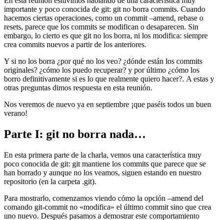
En esta reunión estuvimos hablando de una característica muy
importante y poco conocida de git: git no borra commits. Cuando
hacemos ciertas operaciones, como un commit –amend, rebase o
resets, parece que los commits se modifican o desaparecen. Sin
embargo, lo cierto es que git no los borra, ni los modifica: siempre
crea commits nuevos a partir de los anteriores.
Y si no los borra ¿por qué no los veo? ¿dónde están los commits
originales? ¿cómo los puedo recuperar? y por último ¿cómo los
borro definitivamente si es lo que realmente quiero hacer?. A estas y
otras preguntas dimos respuesta en esta reunión.
Nos veremos de nuevo ya en septiembre ¡que paséis todos un buen
verano!
Parte I: git no borra nada…
En esta primera parte de la charla, vemos una característica muy
poco conocida de git: git mantiene los commits que parece que se
han borrado y aunque no los veamos, siguen estando en nuestro
repositorio (en la carpeta .git).
Para mostrarlo, comenzamos viendo cómo la opción –amend del
comando git-commit no «modifica» el último commit sino que crea
uno nuevo. Después pasamos a demostrar este comportamiento