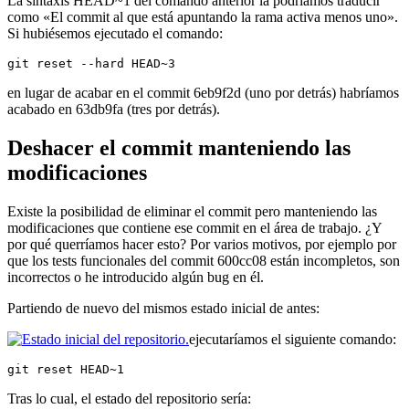
La sintaxis HEAD~1 del comando anterior la podríamos traducir
como «El commit al que está apuntando la rama activa menos uno».
Si hubiésemos ejecutado el comando:
git reset --hard HEAD~3
en lugar de acabar en el commit 6eb9f2d (uno por detrás) habríamos
acabado en 63db9fa (tres por detrás).
Deshacer el commit manteniendo las
modificaciones
Existe la posibilidad de eliminar el commit pero manteniendo las
modificaciones que contiene ese commit en el área de trabajo. ¿Y
por qué querríamos hacer esto? Por varios motivos, por ejemplo por
que los tests funcionales del commit 600cc08 están incompletos, son
incorrectos o he introducido algún bug en él.
Partiendo de nuevo del mismos estado inicial de antes:
ejecutaríamos el siguiente comando:
git reset HEAD~1
Tras lo cual, el estado del repositorio sería: