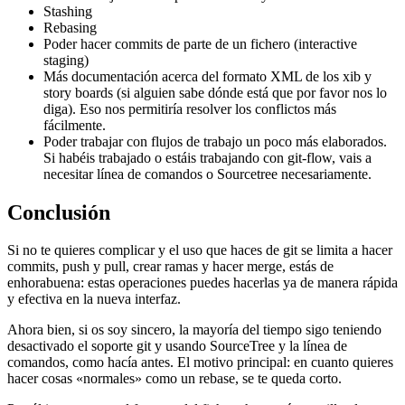
Stashing
Rebasing
Poder hacer commits de parte de un fichero (interactive
staging)
Más documentación acerca del formato XML de los xib y
story boards (si alguien sabe dónde está que por favor nos lo
diga). Eso nos permitiría resolver los conflictos más
fácilmente.
Poder trabajar con flujos de trabajo un poco más elaborados.
Si habéis trabajado o estáis trabajando con git-flow, vais a
necesitar línea de comandos o Sourcetree necesariamente.
Conclusión
Si no te quieres complicar y el uso que haces de git se limita a hacer
commits, push y pull, crear ramas y hacer merge, estás de
enhorabuena: estas operaciones puedes hacerlas ya de manera rápida
y efectiva en la nueva interfaz.
Ahora bien, si os soy sincero, la mayoría del tiempo sigo teniendo
desactivado el soporte git y usando SourceTree y la línea de
comandos, como hacía antes. El motivo principal: en cuanto quieres
hacer cosas «normales» como un rebase, se te queda corto.