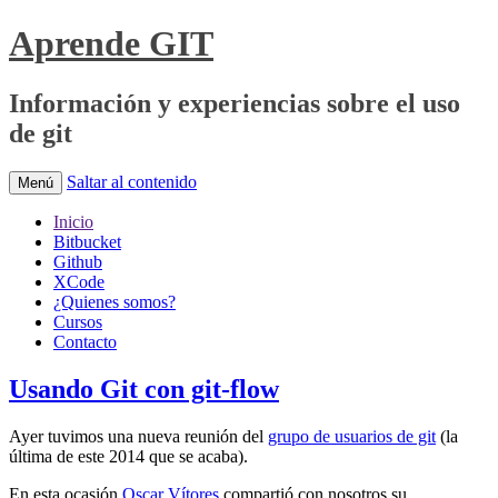
Aprende GIT
Información y experiencias sobre el uso
de git
Saltar al contenido
Menú
Inicio
Bitbucket
Github
XCode
¿Quienes somos?
Cursos
Contacto
Usando Git con git-flow
Ayer tuvimos una nueva reunión del
grupo de usuarios de git
(la
última de este 2014 que se acaba).
En esta ocasión
Oscar Vítores
compartió con nosotros su