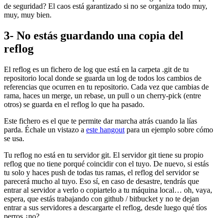
de seguridad? El caos está garantizado si no se organiza todo muy,
muy, muy bien.
3- No estás guardando una copia del
reflog
El reflog es un fichero de log que está en la carpeta .git de tu
repositorio local donde se guarda un log de todos los cambios de
referencias que ocurren en tu repositorio. Cada vez que cambias de
rama, haces un merge, un rebase, un pull o un cherry-pick (entre
otros) se guarda en el reflog lo que ha pasado.
Este fichero es el que te permite dar marcha atrás cuando la lías
parda. Échale un vistazo a
este hangout
para un ejemplo sobre cómo
se usa.
Tu reflog no está en tu servidor git. El servidor git tiene su propio
reflog que no tiene porqué coincidir con el tuyo. De nuevo, si estás
tu solo y haces push de todas tus ramas, el reflog del servidor se
parecerá mucho al tuyo. Eso sí, en caso de desastre, tendrás que
entrar al servidor a verlo o copiartelo a tu máquina local… oh, vaya,
espera, que estás trabajando con github / bitbucket y no te dejan
entrar a sus servidores a descargarte el reflog, desde luego qué tíos
perros ¿no?.