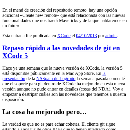
En el menú de creación del repositorio remoto, hay una opción
adicional «Create new remote» que está relacionada con las nuevas
funcionalidades que nos traerá Mavericks y de la que hablaremos en
un futuro.
Esta entrada fue publicada en
XCode
el
04/10/2013
por
admin
.
Repaso rápido a las novedades de git en
XCode 5
Hace ya una semana que la nueva versión de XCode, la versión 5,
está disponible públicamente en la Mac App Store. En
la
presentación
de la
NSSpain de Logroño
la semana pasada comenté
que el soporte para git dentro de XCode ha mejorado en esta nueva
versión aunque no pude entrar en detalles (cosas del NDA). Voy a
empezar a destripar cuáles son las novedades que tenemos a nuestra
disposición.
La cosa ha mejorado pero…
La verdad es que no es para echar cohetes. El cliente git sigue
estando a años luz de otros IDEs que lo tienen integrado como