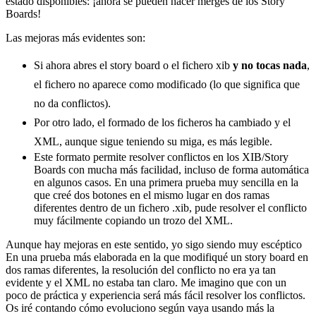
estado disponibles: ¡ahora se pueden hacer merges de los Story
Boards!
Las mejoras más evidentes son:
Si ahora abres el story board o el fichero xib
y no tocas nada
,
el fichero no aparece como modificado (lo que significa que
no da conflictos).
Por otro lado, el formado de los ficheros ha cambiado y el
XML, aunque sigue teniendo su miga, es más legible.
Este formato permite resolver conflictos en los XIB/Story
Boards con mucha más facilidad, incluso de forma automática
en algunos casos. En una primera prueba muy sencilla en la
que creé dos botones en el mismo lugar en dos ramas
diferentes dentro de un fichero .xib, pude resolver el conflicto
muy fácilmente copiando un trozo del XML.
Aunque hay mejoras en este sentido, yo sigo siendo muy escéptico
En una prueba más elaborada en la que modifiqué un story board en
dos ramas diferentes, la resolución del conflicto no era ya tan
evidente y el XML no estaba tan claro. Me imagino que con un
poco de práctica y experiencia será más fácil resolver los conflictos.
Os iré contando cómo evoluciono según vaya usando más la