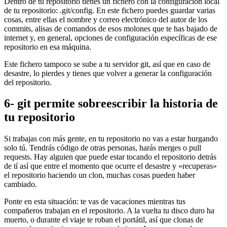
Dentro de tu repositorio tienes un fichero con la configuración local
de tu repositorio: .git/config. En este fichero puedes guardar varias
cosas, entre ellas el nombre y correo electrónico del autor de los
commits, alisas de comandos de esos molones que te has bajado de
internet y, en general, opciones de configuración específicas de ese
repositorio en esa máquina.
Este fichero tampoco se sube a tu servidor git, así que en caso de
desastre, lo pierdes y tienes que volver a generar la configuración
del repositorio.
6- git permite sobreescribir la historia de
tu repositorio
Si trabajas con más gente, en tu repositorio no vas a estar hurgando
solo tú. Tendrás código de otras personas, harás merges o pull
requests. Hay alguien que puede estar tocando el repositorio detrás
de tí así que entre el momento que ocurre el desastre y «recuperas»
el repositorio haciendo un clon, muchas cosas pueden haber
cambiado.
Ponte en esta situación: te vas de vacaciones mientras tus
compañeros trabajan en el repositorio. A la vuelta tu disco duro ha
muerto, o durante el viaje te roban el portátil, así que clonas de