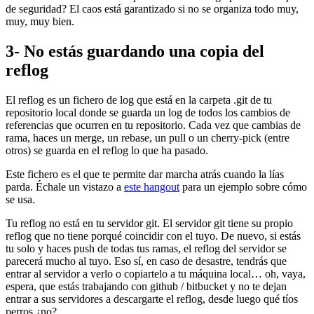
de seguridad? El caos está garantizado si no se organiza todo muy,
muy, muy bien.
3- No estás guardando una copia del
reflog
El reflog es un fichero de log que está en la carpeta .git de tu
repositorio local donde se guarda un log de todos los cambios de
referencias que ocurren en tu repositorio. Cada vez que cambias de
rama, haces un merge, un rebase, un pull o un cherry-pick (entre
otros) se guarda en el reflog lo que ha pasado.
Este fichero es el que te permite dar marcha atrás cuando la lías
parda. Échale un vistazo a
este hangout
para un ejemplo sobre cómo
se usa.
Tu reflog no está en tu servidor git. El servidor git tiene su propio
reflog que no tiene porqué coincidir con el tuyo. De nuevo, si estás
tu solo y haces push de todas tus ramas, el reflog del servidor se
parecerá mucho al tuyo. Eso sí, en caso de desastre, tendrás que
entrar al servidor a verlo o copiartelo a tu máquina local… oh, vaya,
espera, que estás trabajando con github / bitbucket y no te dejan
entrar a sus servidores a descargarte el reflog, desde luego qué tíos
perros ¿no?.