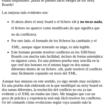
estado disponibles: ¡ahora se pueden hacer merges de los Story
Boards!
Las mejoras más evidentes son:
Si ahora abres el story board o el fichero xib
y no tocas nada
,
el fichero no aparece como modificado (lo que significa que
no da conflictos).
Por otro lado, el formado de los ficheros ha cambiado y el
XML, aunque sigue teniendo su miga, es más legible.
Este formato permite resolver conflictos en los XIB/Story
Boards con mucha más facilidad, incluso de forma automática
en algunos casos. En una primera prueba muy sencilla en la
que creé dos botones en el mismo lugar en dos ramas
diferentes dentro de un fichero .xib, pude resolver el conflicto
muy fácilmente copiando un trozo del XML.
Aunque hay mejoras en este sentido, yo sigo siendo muy escéptico
En una prueba más elaborada en la que modifiqué un story board en
dos ramas diferentes, la resolución del conflicto no era ya tan
evidente y el XML no estaba tan claro. Me imagino que con un
poco de práctica y experiencia será más fácil resolver los conflictos.
Os iré contando cómo evoluciono según vaya usando más la