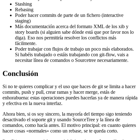
Stashing
Rebasing
Poder hacer commits de parte de un fichero (interactive
staging)
Más documentación acerca del formato XML de los xib y
story boards (si alguien sabe dónde está que por favor nos lo
diga). Eso nos permitiría resolver los conflictos más
fácilmente.
Poder trabajar con flujos de trabajo un poco más elaborados.
Si habéis trabajado o estáis trabajando con git-flow, vais a
necesitar línea de comandos o Sourcetree necesariamente.
Conclusión
Si no te quieres complicar y el uso que haces de git se limita a hacer
commits, push y pull, crear ramas y hacer merge, estás de
enhorabuena: estas operaciones puedes hacerlas ya de manera rápida
y efectiva en la nueva interfaz.
Ahora bien, si os soy sincero, la mayoría del tiempo sigo teniendo
desactivado el soporte git y usando SourceTree y la línea de
comandos, como hacía antes. El motivo principal: en cuanto quieres
hacer cosas «normales» como un rebase, se te queda corto.