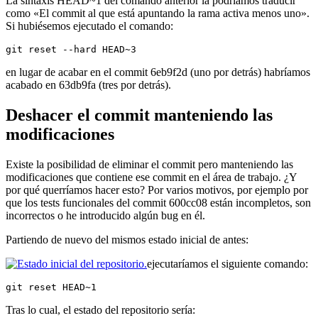
La sintaxis HEAD~1 del comando anterior la podríamos traducir
como «El commit al que está apuntando la rama activa menos uno».
Si hubiésemos ejecutado el comando:
git reset --hard HEAD~3
en lugar de acabar en el commit 6eb9f2d (uno por detrás) habríamos
acabado en 63db9fa (tres por detrás).
Deshacer el commit manteniendo las
modificaciones
Existe la posibilidad de eliminar el commit pero manteniendo las
modificaciones que contiene ese commit en el área de trabajo. ¿Y
por qué querríamos hacer esto? Por varios motivos, por ejemplo por
que los tests funcionales del commit 600cc08 están incompletos, son
incorrectos o he introducido algún bug en él.
Partiendo de nuevo del mismos estado inicial de antes:
ejecutaríamos el siguiente comando:
git reset HEAD~1
Tras lo cual, el estado del repositorio sería: