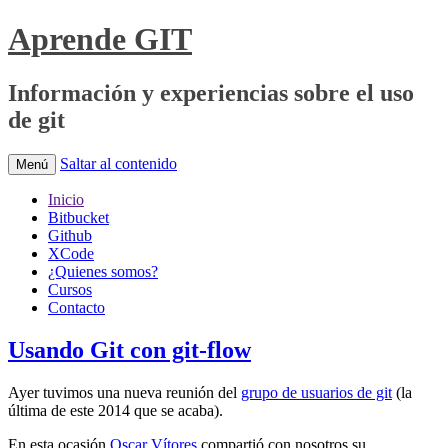
Aprende GIT
Información y experiencias sobre el uso
de git
Saltar al contenido
Menú
Inicio
Bitbucket
Github
XCode
¿Quienes somos?
Cursos
Contacto
Usando Git con git-flow
Ayer tuvimos una nueva reunión del
grupo de usuarios de git
(la
última de este 2014 que se acaba).
En esta ocasión
Oscar Vítores
compartió con nosotros su