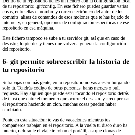
Dentro de tu repositorio tienes un fichero con la configuración local
de tu repositorio: .git/config. En este fichero puedes guardar varias
cosas, entre ellas el nombre y correo electrónico del autor de los
commits, alisas de comandos de esos molones que te has bajado de
internet y, en general, opciones de configuración específicas de ese
repositorio en esa máquina.
Este fichero tampoco se sube a tu servidor git, así que en caso de
desastre, lo pierdes y tienes que volver a generar la configuración
del repositorio.
6- git permite sobreescribir la historia de
tu repositorio
Si trabajas con más gente, en tu repositorio no vas a estar hurgando
solo tú. Tendrás código de otras personas, harás merges o pull
requests. Hay alguien que puede estar tocando el repositorio detrás
de tí así que entre el momento que ocurre el desastre y «recuperas»
el repositorio haciendo un clon, muchas cosas pueden haber
cambiado.
Ponte en esta situación: te vas de vacaciones mientras tus
compañeros trabajan en el repositorio. A la vuelta tu disco duro ha
muerto, o durante el viaje te roban el portátil, así que clonas de