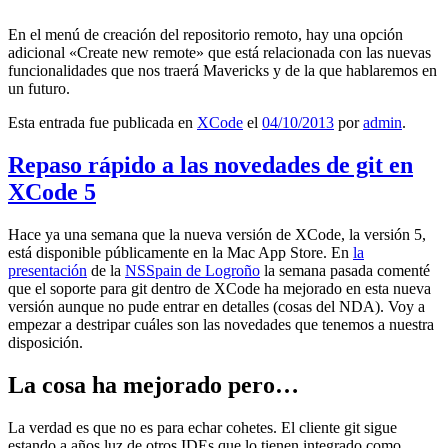
En el menú de creación del repositorio remoto, hay una opción
adicional «Create new remote» que está relacionada con las nuevas
funcionalidades que nos traerá Mavericks y de la que hablaremos en
un futuro.
Esta entrada fue publicada en
XCode
el
04/10/2013
por
admin
.
Repaso rápido a las novedades de git en
XCode 5
Hace ya una semana que la nueva versión de XCode, la versión 5,
está disponible públicamente en la Mac App Store. En
la
presentación
de la
NSSpain de Logroño
la semana pasada comenté
que el soporte para git dentro de XCode ha mejorado en esta nueva
versión aunque no pude entrar en detalles (cosas del NDA). Voy a
empezar a destripar cuáles son las novedades que tenemos a nuestra
disposición.
La cosa ha mejorado pero…
La verdad es que no es para echar cohetes. El cliente git sigue
estando a años luz de otros IDEs que lo tienen integrado como