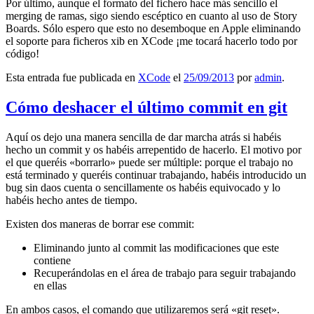
Por último, aunque el formato del fichero hace más sencillo el
merging de ramas, sigo siendo escéptico en cuanto al uso de Story
Boards. Sólo espero que esto no desemboque en Apple eliminando
el soporte para ficheros xib en XCode ¡me tocará hacerlo todo por
código!
Esta entrada fue publicada en
XCode
el
25/09/2013
por
admin
.
Cómo deshacer el último commit en git
Aquí os dejo una manera sencilla de dar marcha atrás si habéis
hecho un commit y os habéis arrepentido de hacerlo. El motivo por
el que queréis «borrarlo» puede ser múltiple: porque el trabajo no
está terminado y queréis continuar trabajando, habéis introducido un
bug sin daos cuenta o sencillamente os habéis equivocado y lo
habéis hecho antes de tiempo.
Existen dos maneras de borrar ese commit:
Eliminando junto al commit las modificaciones que este
contiene
Recuperándolas en el área de trabajo para seguir trabajando
en ellas
En ambos casos, el comando que utilizaremos será «git reset».