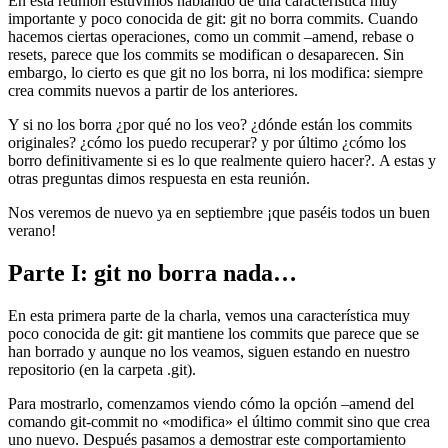
En esta reunión estuvimos hablando de una característica muy
importante y poco conocida de git: git no borra commits. Cuando
hacemos ciertas operaciones, como un commit –amend, rebase o
resets, parece que los commits se modifican o desaparecen. Sin
embargo, lo cierto es que git no los borra, ni los modifica: siempre
crea commits nuevos a partir de los anteriores.
Y si no los borra ¿por qué no los veo? ¿dónde están los commits
originales? ¿cómo los puedo recuperar? y por último ¿cómo los
borro definitivamente si es lo que realmente quiero hacer?. A estas y
otras preguntas dimos respuesta en esta reunión.
Nos veremos de nuevo ya en septiembre ¡que paséis todos un buen
verano!
Parte I: git no borra nada…
En esta primera parte de la charla, vemos una característica muy
poco conocida de git: git mantiene los commits que parece que se
han borrado y aunque no los veamos, siguen estando en nuestro
repositorio (en la carpeta .git).
Para mostrarlo, comenzamos viendo cómo la opción –amend del
comando git-commit no «modifica» el último commit sino que crea
uno nuevo. Después pasamos a demostrar este comportamiento