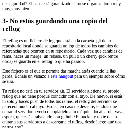
de seguridad? El caos está garantizado si no se organiza todo muy,
muy, muy bien.
3- No estás guardando una copia del
reflog
El reflog es un fichero de log que está en la carpeta .git de tu
repositorio local donde se guarda un log de todos los cambios de
referencias que ocurren en tu repositorio. Cada vez que cambias de
rama, haces un merge, un rebase, un pull o un cherry-pick (entre
otros) se guarda en el reflog lo que ha pasado.
Este fichero es el que te permite dar marcha atrás cuando la lías
parda. Échale un vistazo a
este hangout
para un ejemplo sobre cómo
se usa.
Tu reflog no está en tu servidor git. El servidor git tiene su propio
reflog que no tiene porqué coincidir con el tuyo. De nuevo, si estás
tu solo y haces push de todas tus ramas, el reflog del servidor se
parecerá mucho al tuyo. Eso sí, en caso de desastre, tendrás que
entrar al servidor a verlo o copiartelo a tu máquina local… oh, vaya,
espera, que estás trabajando con github / bitbucket y no te dejan
entrar a sus servidores a descargarte el reflog, desde luego qué tíos
perros ¿no?.