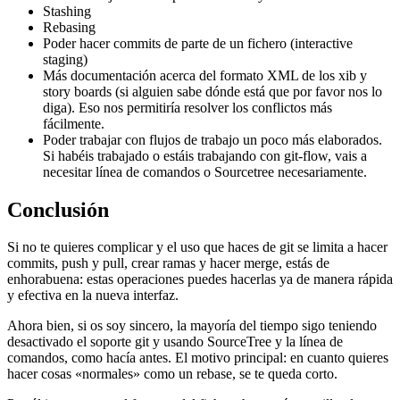
Stashing
Rebasing
Poder hacer commits de parte de un fichero (interactive
staging)
Más documentación acerca del formato XML de los xib y
story boards (si alguien sabe dónde está que por favor nos lo
diga). Eso nos permitiría resolver los conflictos más
fácilmente.
Poder trabajar con flujos de trabajo un poco más elaborados.
Si habéis trabajado o estáis trabajando con git-flow, vais a
necesitar línea de comandos o Sourcetree necesariamente.
Conclusión
Si no te quieres complicar y el uso que haces de git se limita a hacer
commits, push y pull, crear ramas y hacer merge, estás de
enhorabuena: estas operaciones puedes hacerlas ya de manera rápida
y efectiva en la nueva interfaz.
Ahora bien, si os soy sincero, la mayoría del tiempo sigo teniendo
desactivado el soporte git y usando SourceTree y la línea de
comandos, como hacía antes. El motivo principal: en cuanto quieres
hacer cosas «normales» como un rebase, se te queda corto.