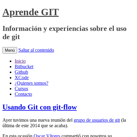
Aprende GIT
Información y experiencias sobre el uso
de git
Saltar al contenido
Menú
Inicio
Bitbucket
Github
XCode
¿Quienes somos?
Cursos
Contacto
Usando Git con git-flow
Ayer tuvimos una nueva reunión del
grupo de usuarios de git
(la
última de este 2014 que se acaba).
En esta ocasión
Oscar Vítores
compartió con nosotros su