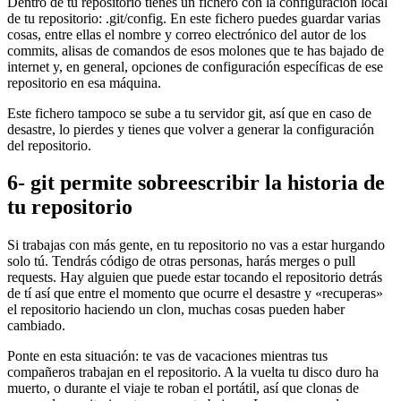
Dentro de tu repositorio tienes un fichero con la configuración local
de tu repositorio: .git/config. En este fichero puedes guardar varias
cosas, entre ellas el nombre y correo electrónico del autor de los
commits, alisas de comandos de esos molones que te has bajado de
internet y, en general, opciones de configuración específicas de ese
repositorio en esa máquina.
Este fichero tampoco se sube a tu servidor git, así que en caso de
desastre, lo pierdes y tienes que volver a generar la configuración
del repositorio.
6- git permite sobreescribir la historia de
tu repositorio
Si trabajas con más gente, en tu repositorio no vas a estar hurgando
solo tú. Tendrás código de otras personas, harás merges o pull
requests. Hay alguien que puede estar tocando el repositorio detrás
de tí así que entre el momento que ocurre el desastre y «recuperas»
el repositorio haciendo un clon, muchas cosas pueden haber
cambiado.
Ponte en esta situación: te vas de vacaciones mientras tus
compañeros trabajan en el repositorio. A la vuelta tu disco duro ha
muerto, o durante el viaje te roban el portátil, así que clonas de