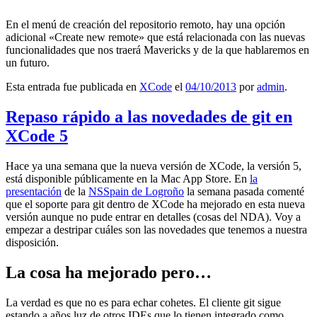
En el menú de creación del repositorio remoto, hay una opción
adicional «Create new remote» que está relacionada con las nuevas
funcionalidades que nos traerá Mavericks y de la que hablaremos en
un futuro.
Esta entrada fue publicada en
XCode
el
04/10/2013
por
admin
.
Repaso rápido a las novedades de git en
XCode 5
Hace ya una semana que la nueva versión de XCode, la versión 5,
está disponible públicamente en la Mac App Store. En
la
presentación
de la
NSSpain de Logroño
la semana pasada comenté
que el soporte para git dentro de XCode ha mejorado en esta nueva
versión aunque no pude entrar en detalles (cosas del NDA). Voy a
empezar a destripar cuáles son las novedades que tenemos a nuestra
disposición.
La cosa ha mejorado pero…
La verdad es que no es para echar cohetes. El cliente git sigue
estando a años luz de otros IDEs que lo tienen integrado como