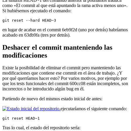
La sintaxis HEAD~1 del comando anterior la podríamos traducir
como «El commit al que está apuntando la rama activa menos uno».
Si hubiésemos ejecutado el comando:
git reset --hard HEAD~3
en lugar de acabar en el commit 6eb9f2d (uno por detrás) habríamos
acabado en 63db9fa (tres por detrás).
Deshacer el commit manteniendo las
modificaciones
Existe la posibilidad de eliminar el commit pero manteniendo las
modificaciones que contiene ese commit en el área de trabajo. ¿Y
por qué querríamos hacer esto? Por varios motivos, por ejemplo por
que los tests funcionales del commit 600cc08 están incompletos, son
incorrectos o he introducido algún bug en él.
Partiendo de nuevo del mismos estado inicial de antes:
ejecutaríamos el siguiente comando:
git reset HEAD~1
Tras lo cual, el estado del repositorio sería: