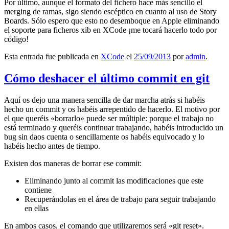
Por último, aunque el formato del fichero hace más sencillo el
merging de ramas, sigo siendo escéptico en cuanto al uso de Story
Boards. Sólo espero que esto no desemboque en Apple eliminando
el soporte para ficheros xib en XCode ¡me tocará hacerlo todo por
código!
Esta entrada fue publicada en
XCode
el
25/09/2013
por
admin
.
Cómo deshacer el último commit en git
Aquí os dejo una manera sencilla de dar marcha atrás si habéis
hecho un commit y os habéis arrepentido de hacerlo. El motivo por
el que queréis «borrarlo» puede ser múltiple: porque el trabajo no
está terminado y queréis continuar trabajando, habéis introducido un
bug sin daos cuenta o sencillamente os habéis equivocado y lo
habéis hecho antes de tiempo.
Existen dos maneras de borrar ese commit:
Eliminando junto al commit las modificaciones que este
contiene
Recuperándolas en el área de trabajo para seguir trabajando
en ellas
En ambos casos, el comando que utilizaremos será «git reset».