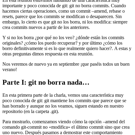
En esta reunión estuvimos hablando de una característica muy
importante y poco conocida de git: git no borra commits. Cuando
hacemos ciertas operaciones, como un commit –amend, rebase o
resets, parece que los commits se modifican o desaparecen. Sin
embargo, lo cierto es que git no los borra, ni los modifica: siempre
crea commits nuevos a partir de los anteriores.
Y si no los borra ¿por qué no los veo? ¿dónde están los commits
originales? ¿cómo los puedo recuperar? y por último ¿cómo los
borro definitivamente si es lo que realmente quiero hacer?. A estas y
otras preguntas dimos respuesta en esta reunión.
Nos veremos de nuevo ya en septiembre ¡que paséis todos un buen
verano!
Parte I: git no borra nada…
En esta primera parte de la charla, vemos una característica muy
poco conocida de git: git mantiene los commits que parece que se
han borrado y aunque no los veamos, siguen estando en nuestro
repositorio (en la carpeta .git).
Para mostrarlo, comenzamos viendo cómo la opción –amend del
comando git-commit no «modifica» el último commit sino que crea
uno nuevo. Después pasamos a demostrar este comportamiento