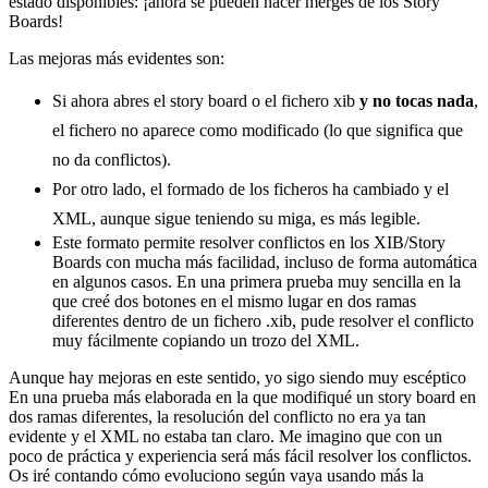
estado disponibles: ¡ahora se pueden hacer merges de los Story
Boards!
Las mejoras más evidentes son:
Si ahora abres el story board o el fichero xib
y no tocas nada
,
el fichero no aparece como modificado (lo que significa que
no da conflictos).
Por otro lado, el formado de los ficheros ha cambiado y el
XML, aunque sigue teniendo su miga, es más legible.
Este formato permite resolver conflictos en los XIB/Story
Boards con mucha más facilidad, incluso de forma automática
en algunos casos. En una primera prueba muy sencilla en la
que creé dos botones en el mismo lugar en dos ramas
diferentes dentro de un fichero .xib, pude resolver el conflicto
muy fácilmente copiando un trozo del XML.
Aunque hay mejoras en este sentido, yo sigo siendo muy escéptico
En una prueba más elaborada en la que modifiqué un story board en
dos ramas diferentes, la resolución del conflicto no era ya tan
evidente y el XML no estaba tan claro. Me imagino que con un
poco de práctica y experiencia será más fácil resolver los conflictos.
Os iré contando cómo evoluciono según vaya usando más la