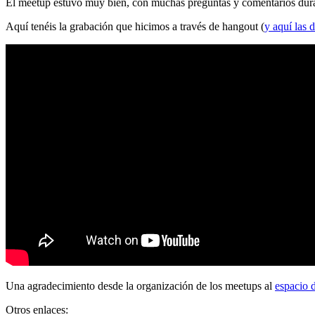
El meetup estuvo muy bien, con muchas preguntas y comentarios durante
Aquí tenéis la grabación que hicimos a través de hangout (
y aquí las d
Una agradecimiento desde la organización de los meetups al
espacio 
Otros enlaces: