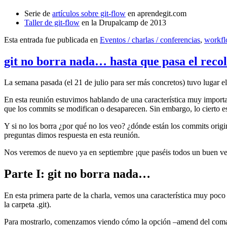
Serie de
artículos sobre git-flow
en aprendegit.com
Taller de git-flow
en la Drupalcamp de 2013
Esta entrada fue publicada en
Eventos / charlas / conferencias
,
workf
git no borra nada… hasta que pasa el reco
La semana pasada (el 21 de julio para ser más concretos) tuvo lugar e
En esta reunión estuvimos hablando de una característica muy import
que los commits se modifican o desaparecen. Sin embargo, lo cierto es 
Y si no los borra ¿por qué no los veo? ¿dónde están los commits origi
preguntas dimos respuesta en esta reunión.
Nos veremos de nuevo ya en septiembre ¡que paséis todos un buen v
Parte I: git no borra nada…
En esta primera parte de la charla, vemos una característica muy poco
la carpeta .git).
Para mostrarlo, comenzamos viendo cómo la opción –amend del coma