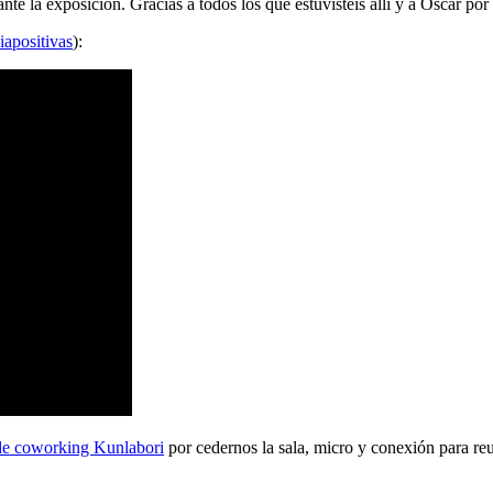
 la exposición. Gracias a todos los que estuvisteis allí y a Oscar por 
iapositivas
):
de coworking Kunlabori
por cedernos la sala, micro y conexión para reu