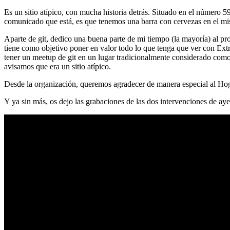
Es un sitio atípico, con mucha historia detrás. Situado en el número 5
comunicado que está, es que tenemos una barra con cervezas en el mi
Aparte de git, dedico una buena parte de mi tiempo (la mayoría) al
tiene como objetivo poner en valor todo lo que tenga que ver con Ex
tener un meetup de git en un lugar tradicionalmente considerado como 
avisamos que era un sitio atípico.
Desde la organización, queremos agradecer de manera especial al Hog
Y ya sin más, os dejo las grabaciones de las dos intervenciones de aye