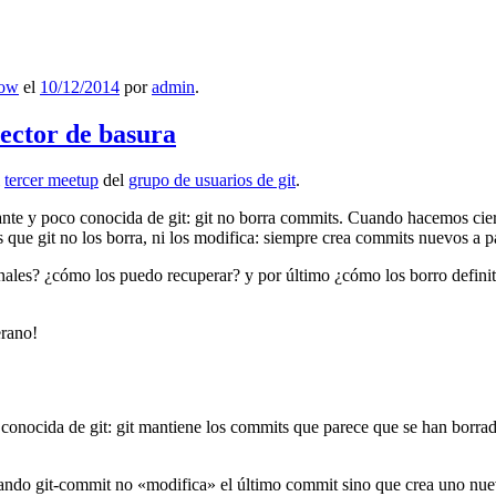
low
el
10/12/2014
por
admin
.
lector de basura
l
tercer meetup
del
grupo de usuarios de git
.
ante y poco conocida de git: git no borra commits. Cuando hacemos cie
que git no los borra, ni los modifica: siempre crea commits nuevos a par
nales? ¿cómo los puedo recuperar? y por último ¿cómo los borro definiti
erano!
 conocida de git: git mantiene los commits que parece que se han borra
ndo git-commit no «modifica» el último commit sino que crea uno nu