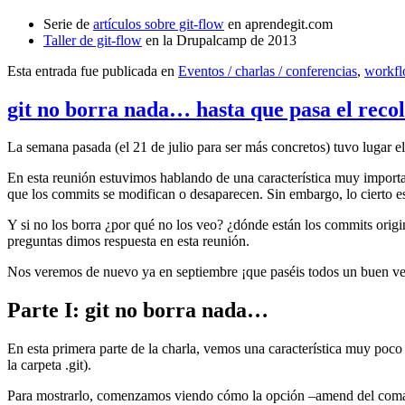
Serie de
artículos sobre git-flow
en aprendegit.com
Taller de git-flow
en la Drupalcamp de 2013
Esta entrada fue publicada en
Eventos / charlas / conferencias
,
workf
git no borra nada… hasta que pasa el reco
La semana pasada (el 21 de julio para ser más concretos) tuvo lugar e
En esta reunión estuvimos hablando de una característica muy import
que los commits se modifican o desaparecen. Sin embargo, lo cierto es 
Y si no los borra ¿por qué no los veo? ¿dónde están los commits origi
preguntas dimos respuesta en esta reunión.
Nos veremos de nuevo ya en septiembre ¡que paséis todos un buen v
Parte I: git no borra nada…
En esta primera parte de la charla, vemos una característica muy poco
la carpeta .git).
Para mostrarlo, comenzamos viendo cómo la opción –amend del coma