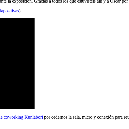
 la exposición. Gracias a todos los que estuvisteis allí y a Oscar por 
iapositivas
):
de coworking Kunlabori
por cedernos la sala, micro y conexión para reu