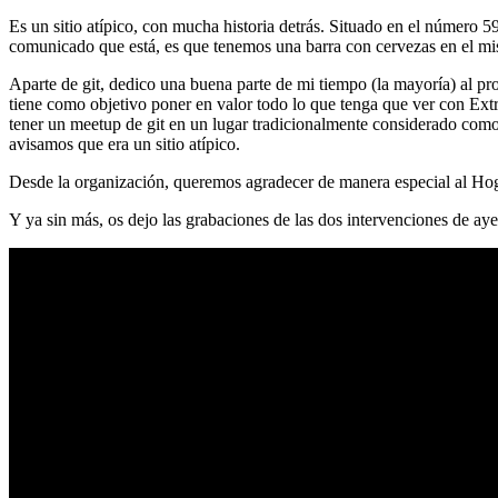
Es un sitio atípico, con mucha historia detrás. Situado en el número 5
comunicado que está, es que tenemos una barra con cervezas en el mi
Aparte de git, dedico una buena parte de mi tiempo (la mayoría) al
tiene como objetivo poner en valor todo lo que tenga que ver con Ex
tener un meetup de git en un lugar tradicionalmente considerado como 
avisamos que era un sitio atípico.
Desde la organización, queremos agradecer de manera especial al Hog
Y ya sin más, os dejo las grabaciones de las dos intervenciones de aye