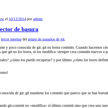
low
el
10/12/2014
por
admin
.
lector de basura
l
tercer meetup
del
grupo de usuarios de git
.
ante y poco conocida de git: git no borra commits. Cuando hacemos cie
que git no los borra, ni los modifica: siempre crea commits nuevos a par
nales? ¿cómo los puedo recuperar? y por último ¿cómo los borro definiti
erano!
 conocida de git: git mantiene los commits que parece que se han borra
ndo git-commit no «modifica» el último commit sino que crea uno nu