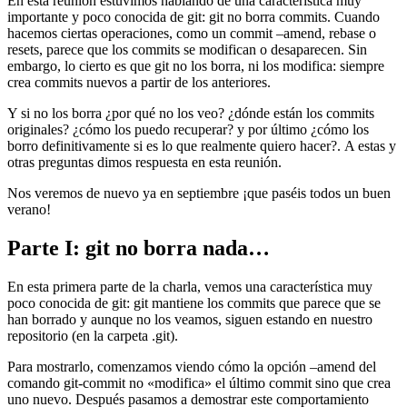
En esta reunión estuvimos hablando de una característica muy
importante y poco conocida de git: git no borra commits. Cuando
hacemos ciertas operaciones, como un commit –amend, rebase o
resets, parece que los commits se modifican o desaparecen. Sin
embargo, lo cierto es que git no los borra, ni los modifica: siempre
crea commits nuevos a partir de los anteriores.
Y si no los borra ¿por qué no los veo? ¿dónde están los commits
originales? ¿cómo los puedo recuperar? y por último ¿cómo los
borro definitivamente si es lo que realmente quiero hacer?. A estas y
otras preguntas dimos respuesta en esta reunión.
Nos veremos de nuevo ya en septiembre ¡que paséis todos un buen
verano!
Parte I: git no borra nada…
En esta primera parte de la charla, vemos una característica muy
poco conocida de git: git mantiene los commits que parece que se
han borrado y aunque no los veamos, siguen estando en nuestro
repositorio (en la carpeta .git).
Para mostrarlo, comenzamos viendo cómo la opción –amend del
comando git-commit no «modifica» el último commit sino que crea
uno nuevo. Después pasamos a demostrar este comportamiento