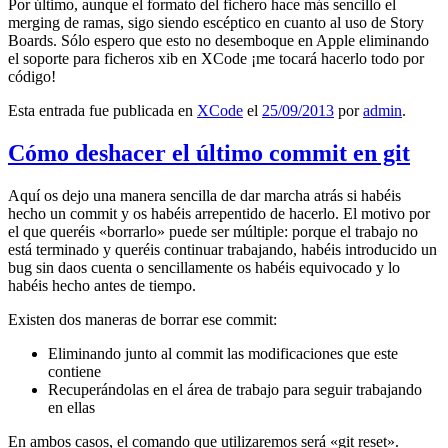
Por último, aunque el formato del fichero hace más sencillo el
merging de ramas, sigo siendo escéptico en cuanto al uso de Story
Boards. Sólo espero que esto no desemboque en Apple eliminando
el soporte para ficheros xib en XCode ¡me tocará hacerlo todo por
código!
Esta entrada fue publicada en
XCode
el
25/09/2013
por
admin
.
Cómo deshacer el último commit en git
Aquí os dejo una manera sencilla de dar marcha atrás si habéis
hecho un commit y os habéis arrepentido de hacerlo. El motivo por
el que queréis «borrarlo» puede ser múltiple: porque el trabajo no
está terminado y queréis continuar trabajando, habéis introducido un
bug sin daos cuenta o sencillamente os habéis equivocado y lo
habéis hecho antes de tiempo.
Existen dos maneras de borrar ese commit:
Eliminando junto al commit las modificaciones que este
contiene
Recuperándolas en el área de trabajo para seguir trabajando
en ellas
En ambos casos, el comando que utilizaremos será «git reset».