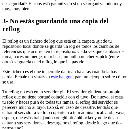
de seguridad? El caos está garantizado si no se organiza todo muy,
muy, muy bien.
3- No estás guardando una copia del
reflog
El reflog es un fichero de log que está en la carpeta .git de tu
repositorio local donde se guarda un log de todos los cambios de
referencias que ocurren en tu repositorio. Cada vez que cambias de
rama, haces un merge, un rebase, un pull o un cherry-pick (entre
otros) se guarda en el reflog lo que ha pasado.
Este fichero es el que te permite dar marcha atrás cuando la lías
parda. Échale un vistazo a
este hangout
para un ejemplo sobre cómo
se usa.
Tu reflog no está en tu servidor git. El servidor git tiene su propio
reflog que no tiene porqué coincidir con el tuyo. De nuevo, si estás
tu solo y haces push de todas tus ramas, el reflog del servidor se
parecerá mucho al tuyo. Eso sí, en caso de desastre, tendrás que
entrar al servidor a verlo o copiartelo a tu máquina local… oh, vaya,
espera, que estás trabajando con github / bitbucket y no te dejan
entrar a sus servidores a descargarte el reflog, desde luego qué tíos
perros ¿no?.