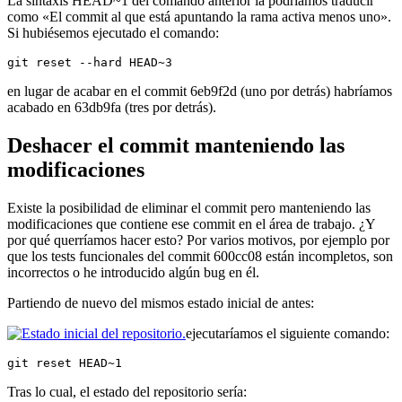
La sintaxis HEAD~1 del comando anterior la podríamos traducir
como «El commit al que está apuntando la rama activa menos uno».
Si hubiésemos ejecutado el comando:
git reset --hard HEAD~3
en lugar de acabar en el commit 6eb9f2d (uno por detrás) habríamos
acabado en 63db9fa (tres por detrás).
Deshacer el commit manteniendo las
modificaciones
Existe la posibilidad de eliminar el commit pero manteniendo las
modificaciones que contiene ese commit en el área de trabajo. ¿Y
por qué querríamos hacer esto? Por varios motivos, por ejemplo por
que los tests funcionales del commit 600cc08 están incompletos, son
incorrectos o he introducido algún bug en él.
Partiendo de nuevo del mismos estado inicial de antes:
ejecutaríamos el siguiente comando:
git reset HEAD~1
Tras lo cual, el estado del repositorio sería: