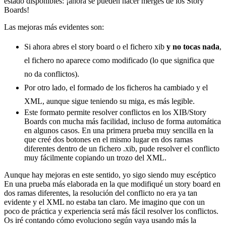
estado disponibles: ¡ahora se pueden hacer merges de los Story
Boards!
Las mejoras más evidentes son:
Si ahora abres el story board o el fichero xib
y no tocas nada
,
el fichero no aparece como modificado (lo que significa que
no da conflictos).
Por otro lado, el formado de los ficheros ha cambiado y el
XML, aunque sigue teniendo su miga, es más legible.
Este formato permite resolver conflictos en los XIB/Story
Boards con mucha más facilidad, incluso de forma automática
en algunos casos. En una primera prueba muy sencilla en la
que creé dos botones en el mismo lugar en dos ramas
diferentes dentro de un fichero .xib, pude resolver el conflicto
muy fácilmente copiando un trozo del XML.
Aunque hay mejoras en este sentido, yo sigo siendo muy escéptico
En una prueba más elaborada en la que modifiqué un story board en
dos ramas diferentes, la resolución del conflicto no era ya tan
evidente y el XML no estaba tan claro. Me imagino que con un
poco de práctica y experiencia será más fácil resolver los conflictos.
Os iré contando cómo evoluciono según vaya usando más la