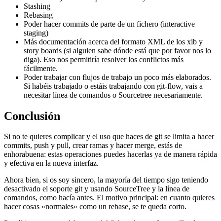
Stashing
Rebasing
Poder hacer commits de parte de un fichero (interactive
staging)
Más documentación acerca del formato XML de los xib y
story boards (si alguien sabe dónde está que por favor nos lo
diga). Eso nos permitiría resolver los conflictos más
fácilmente.
Poder trabajar con flujos de trabajo un poco más elaborados.
Si habéis trabajado o estáis trabajando con git-flow, vais a
necesitar línea de comandos o Sourcetree necesariamente.
Conclusión
Si no te quieres complicar y el uso que haces de git se limita a hacer
commits, push y pull, crear ramas y hacer merge, estás de
enhorabuena: estas operaciones puedes hacerlas ya de manera rápida
y efectiva en la nueva interfaz.
Ahora bien, si os soy sincero, la mayoría del tiempo sigo teniendo
desactivado el soporte git y usando SourceTree y la línea de
comandos, como hacía antes. El motivo principal: en cuanto quieres
hacer cosas «normales» como un rebase, se te queda corto.