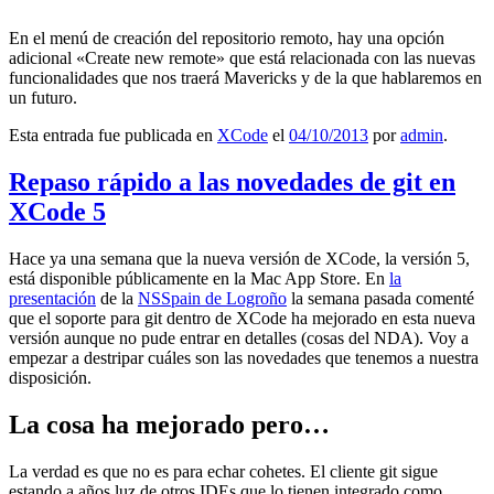
En el menú de creación del repositorio remoto, hay una opción
adicional «Create new remote» que está relacionada con las nuevas
funcionalidades que nos traerá Mavericks y de la que hablaremos en
un futuro.
Esta entrada fue publicada en
XCode
el
04/10/2013
por
admin
.
Repaso rápido a las novedades de git en
XCode 5
Hace ya una semana que la nueva versión de XCode, la versión 5,
está disponible públicamente en la Mac App Store. En
la
presentación
de la
NSSpain de Logroño
la semana pasada comenté
que el soporte para git dentro de XCode ha mejorado en esta nueva
versión aunque no pude entrar en detalles (cosas del NDA). Voy a
empezar a destripar cuáles son las novedades que tenemos a nuestra
disposición.
La cosa ha mejorado pero…
La verdad es que no es para echar cohetes. El cliente git sigue
estando a años luz de otros IDEs que lo tienen integrado como