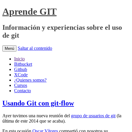
Aprende GIT
Información y experiencias sobre el uso
de git
Saltar al contenido
Menú
Inicio
Bitbucket
Github
XCode
¿Quienes somos?
Cursos
Contacto
Usando Git con git-flow
Ayer tuvimos una nueva reunión del
grupo de usuarios de git
(la
última de este 2014 que se acaba).
En esta ocasión
Oscar Vítores
compartió con nosotros su