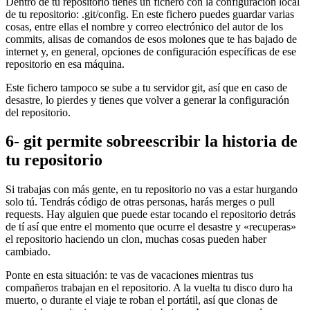
Dentro de tu repositorio tienes un fichero con la configuración local
de tu repositorio: .git/config. En este fichero puedes guardar varias
cosas, entre ellas el nombre y correo electrónico del autor de los
commits, alisas de comandos de esos molones que te has bajado de
internet y, en general, opciones de configuración específicas de ese
repositorio en esa máquina.
Este fichero tampoco se sube a tu servidor git, así que en caso de
desastre, lo pierdes y tienes que volver a generar la configuración
del repositorio.
6- git permite sobreescribir la historia de
tu repositorio
Si trabajas con más gente, en tu repositorio no vas a estar hurgando
solo tú. Tendrás código de otras personas, harás merges o pull
requests. Hay alguien que puede estar tocando el repositorio detrás
de tí así que entre el momento que ocurre el desastre y «recuperas»
el repositorio haciendo un clon, muchas cosas pueden haber
cambiado.
Ponte en esta situación: te vas de vacaciones mientras tus
compañeros trabajan en el repositorio. A la vuelta tu disco duro ha
muerto, o durante el viaje te roban el portátil, así que clonas de