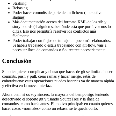
Stashing
Rebasing
Poder hacer commits de parte de un fichero (interactive
staging)
Más documentación acerca del formato XML de los xib y
story boards (si alguien sabe dónde está que por favor nos lo
diga). Eso nos permitiría resolver los conflictos más
fácilmente.
Poder trabajar con flujos de trabajo un poco más elaborados.
Si habéis trabajado o estáis trabajando con git-flow, vais a
necesitar línea de comandos o Sourcetree necesariamente.
Conclusión
Si no te quieres complicar y el uso que haces de git se limita a hacer
commits, push y pull, crear ramas y hacer merge, estás de
enhorabuena: estas operaciones puedes hacerlas ya de manera rápida
y efectiva en la nueva interfaz.
Ahora bien, si os soy sincero, la mayoría del tiempo sigo teniendo
desactivado el soporte git y usando SourceTree y la línea de
comandos, como hacía antes. El motivo principal: en cuanto quieres
hacer cosas «normales» como un rebase, se te queda corto.