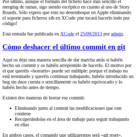
Por último, aunque el formato del fichero hace más sencillo el
merging de ramas, sigo siendo escéptico en cuanto al uso de Story
Boards. Sólo espero que esto no desemboque en Apple eliminando
el soporte para ficheros xib en XCode ¡me tocará hacerlo todo por
código!
Esta entrada fue publicada en
XCode
el
25/09/2013
por
admin
.
Cómo deshacer el último commit en git
Aquí os dejo una manera sencilla de dar marcha atrás si habéis
hecho un commit y os habéis arrepentido de hacerlo. El motivo por
el que queréis «borrarlo» puede ser múltiple: porque el trabajo no
está terminado y queréis continuar trabajando, habéis introducido un
bug sin daos cuenta o sencillamente os habéis equivocado y lo
habéis hecho antes de tiempo.
Existen dos maneras de borrar ese commit:
Eliminando junto al commit las modificaciones que este
contiene
Recuperándolas en el área de trabajo para seguir trabajando
en ellas
En ambos casos, el comando que utilizaremos será «git reset».