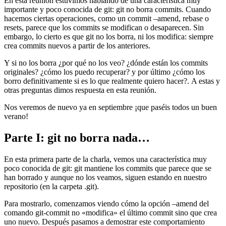
En esta reunión estuvimos hablando de una característica muy
importante y poco conocida de git: git no borra commits. Cuando
hacemos ciertas operaciones, como un commit –amend, rebase o
resets, parece que los commits se modifican o desaparecen. Sin
embargo, lo cierto es que git no los borra, ni los modifica: siempre
crea commits nuevos a partir de los anteriores.
Y si no los borra ¿por qué no los veo? ¿dónde están los commits
originales? ¿cómo los puedo recuperar? y por último ¿cómo los
borro definitivamente si es lo que realmente quiero hacer?. A estas y
otras preguntas dimos respuesta en esta reunión.
Nos veremos de nuevo ya en septiembre ¡que paséis todos un buen
verano!
Parte I: git no borra nada…
En esta primera parte de la charla, vemos una característica muy
poco conocida de git: git mantiene los commits que parece que se
han borrado y aunque no los veamos, siguen estando en nuestro
repositorio (en la carpeta .git).
Para mostrarlo, comenzamos viendo cómo la opción –amend del
comando git-commit no «modifica» el último commit sino que crea
uno nuevo. Después pasamos a demostrar este comportamiento