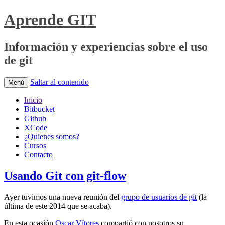
Aprende GIT
Información y experiencias sobre el uso
de git
Saltar al contenido
Menú
Inicio
Bitbucket
Github
XCode
¿Quienes somos?
Cursos
Contacto
Usando Git con git-flow
Ayer tuvimos una nueva reunión del
grupo de usuarios de git
(la
última de este 2014 que se acaba).
En esta ocasión
Oscar Vítores
compartió con nosotros su