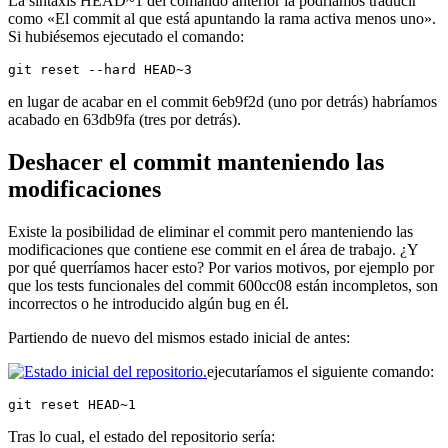
La sintaxis HEAD~1 del comando anterior la podríamos traducir
como «El commit al que está apuntando la rama activa menos uno».
Si hubiésemos ejecutado el comando:
git reset --hard HEAD~3
en lugar de acabar en el commit 6eb9f2d (uno por detrás) habríamos
acabado en 63db9fa (tres por detrás).
Deshacer el commit manteniendo las
modificaciones
Existe la posibilidad de eliminar el commit pero manteniendo las
modificaciones que contiene ese commit en el área de trabajo. ¿Y
por qué querríamos hacer esto? Por varios motivos, por ejemplo por
que los tests funcionales del commit 600cc08 están incompletos, son
incorrectos o he introducido algún bug en él.
Partiendo de nuevo del mismos estado inicial de antes:
ejecutaríamos el siguiente comando:
git reset HEAD~1
Tras lo cual, el estado del repositorio sería: