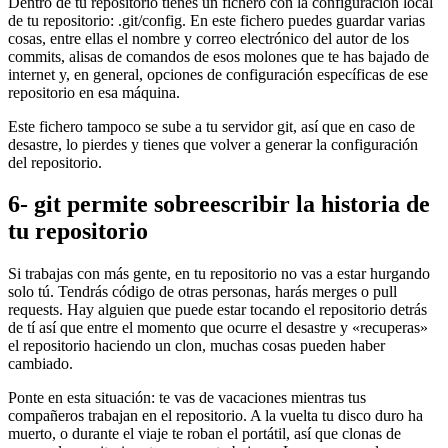
Dentro de tu repositorio tienes un fichero con la configuración local
de tu repositorio: .git/config. En este fichero puedes guardar varias
cosas, entre ellas el nombre y correo electrónico del autor de los
commits, alisas de comandos de esos molones que te has bajado de
internet y, en general, opciones de configuración específicas de ese
repositorio en esa máquina.
Este fichero tampoco se sube a tu servidor git, así que en caso de
desastre, lo pierdes y tienes que volver a generar la configuración
del repositorio.
6- git permite sobreescribir la historia de
tu repositorio
Si trabajas con más gente, en tu repositorio no vas a estar hurgando
solo tú. Tendrás código de otras personas, harás merges o pull
requests. Hay alguien que puede estar tocando el repositorio detrás
de tí así que entre el momento que ocurre el desastre y «recuperas»
el repositorio haciendo un clon, muchas cosas pueden haber
cambiado.
Ponte en esta situación: te vas de vacaciones mientras tus
compañeros trabajan en el repositorio. A la vuelta tu disco duro ha
muerto, o durante el viaje te roban el portátil, así que clonas de