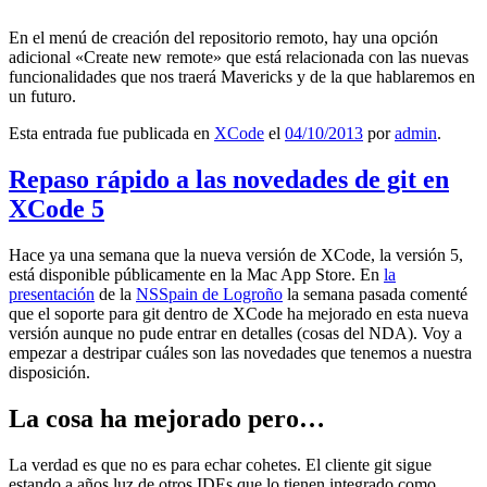
En el menú de creación del repositorio remoto, hay una opción
adicional «Create new remote» que está relacionada con las nuevas
funcionalidades que nos traerá Mavericks y de la que hablaremos en
un futuro.
Esta entrada fue publicada en
XCode
el
04/10/2013
por
admin
.
Repaso rápido a las novedades de git en
XCode 5
Hace ya una semana que la nueva versión de XCode, la versión 5,
está disponible públicamente en la Mac App Store. En
la
presentación
de la
NSSpain de Logroño
la semana pasada comenté
que el soporte para git dentro de XCode ha mejorado en esta nueva
versión aunque no pude entrar en detalles (cosas del NDA). Voy a
empezar a destripar cuáles son las novedades que tenemos a nuestra
disposición.
La cosa ha mejorado pero…
La verdad es que no es para echar cohetes. El cliente git sigue
estando a años luz de otros IDEs que lo tienen integrado como