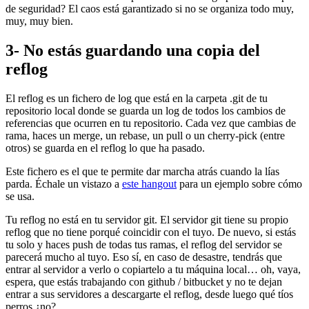
de seguridad? El caos está garantizado si no se organiza todo muy,
muy, muy bien.
3- No estás guardando una copia del
reflog
El reflog es un fichero de log que está en la carpeta .git de tu
repositorio local donde se guarda un log de todos los cambios de
referencias que ocurren en tu repositorio. Cada vez que cambias de
rama, haces un merge, un rebase, un pull o un cherry-pick (entre
otros) se guarda en el reflog lo que ha pasado.
Este fichero es el que te permite dar marcha atrás cuando la lías
parda. Échale un vistazo a
este hangout
para un ejemplo sobre cómo
se usa.
Tu reflog no está en tu servidor git. El servidor git tiene su propio
reflog que no tiene porqué coincidir con el tuyo. De nuevo, si estás
tu solo y haces push de todas tus ramas, el reflog del servidor se
parecerá mucho al tuyo. Eso sí, en caso de desastre, tendrás que
entrar al servidor a verlo o copiartelo a tu máquina local… oh, vaya,
espera, que estás trabajando con github / bitbucket y no te dejan
entrar a sus servidores a descargarte el reflog, desde luego qué tíos
perros ¿no?.