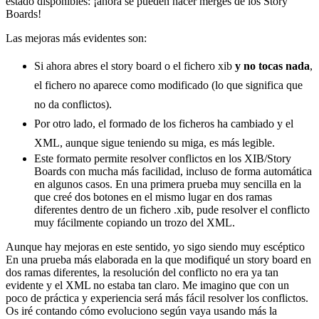
estado disponibles: ¡ahora se pueden hacer merges de los Story
Boards!
Las mejoras más evidentes son:
Si ahora abres el story board o el fichero xib
y no tocas nada
,
el fichero no aparece como modificado (lo que significa que
no da conflictos).
Por otro lado, el formado de los ficheros ha cambiado y el
XML, aunque sigue teniendo su miga, es más legible.
Este formato permite resolver conflictos en los XIB/Story
Boards con mucha más facilidad, incluso de forma automática
en algunos casos. En una primera prueba muy sencilla en la
que creé dos botones en el mismo lugar en dos ramas
diferentes dentro de un fichero .xib, pude resolver el conflicto
muy fácilmente copiando un trozo del XML.
Aunque hay mejoras en este sentido, yo sigo siendo muy escéptico
En una prueba más elaborada en la que modifiqué un story board en
dos ramas diferentes, la resolución del conflicto no era ya tan
evidente y el XML no estaba tan claro. Me imagino que con un
poco de práctica y experiencia será más fácil resolver los conflictos.
Os iré contando cómo evoluciono según vaya usando más la