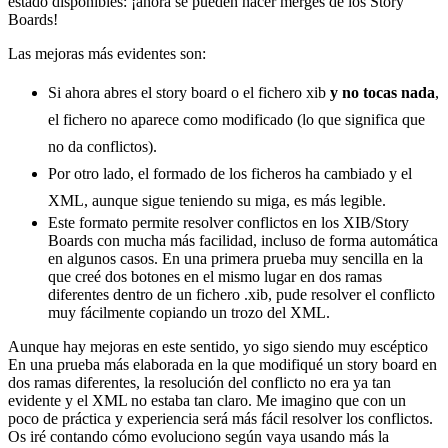
estado disponibles: ¡ahora se pueden hacer merges de los Story
Boards!
Las mejoras más evidentes son:
Si ahora abres el story board o el fichero xib
y no tocas nada
,
el fichero no aparece como modificado (lo que significa que
no da conflictos).
Por otro lado, el formado de los ficheros ha cambiado y el
XML, aunque sigue teniendo su miga, es más legible.
Este formato permite resolver conflictos en los XIB/Story
Boards con mucha más facilidad, incluso de forma automática
en algunos casos. En una primera prueba muy sencilla en la
que creé dos botones en el mismo lugar en dos ramas
diferentes dentro de un fichero .xib, pude resolver el conflicto
muy fácilmente copiando un trozo del XML.
Aunque hay mejoras en este sentido, yo sigo siendo muy escéptico
En una prueba más elaborada en la que modifiqué un story board en
dos ramas diferentes, la resolución del conflicto no era ya tan
evidente y el XML no estaba tan claro. Me imagino que con un
poco de práctica y experiencia será más fácil resolver los conflictos.
Os iré contando cómo evoluciono según vaya usando más la