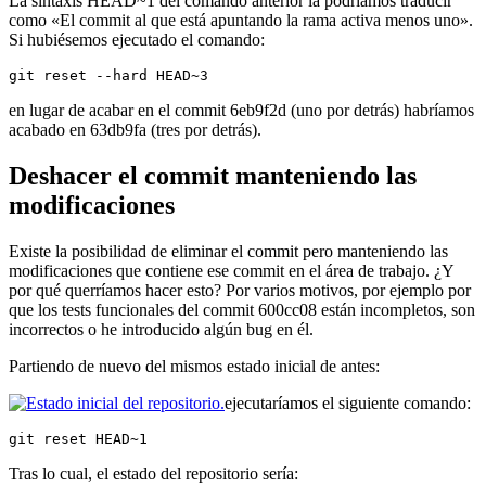
La sintaxis HEAD~1 del comando anterior la podríamos traducir
como «El commit al que está apuntando la rama activa menos uno».
Si hubiésemos ejecutado el comando:
git reset --hard HEAD~3
en lugar de acabar en el commit 6eb9f2d (uno por detrás) habríamos
acabado en 63db9fa (tres por detrás).
Deshacer el commit manteniendo las
modificaciones
Existe la posibilidad de eliminar el commit pero manteniendo las
modificaciones que contiene ese commit en el área de trabajo. ¿Y
por qué querríamos hacer esto? Por varios motivos, por ejemplo por
que los tests funcionales del commit 600cc08 están incompletos, son
incorrectos o he introducido algún bug en él.
Partiendo de nuevo del mismos estado inicial de antes:
ejecutaríamos el siguiente comando:
git reset HEAD~1
Tras lo cual, el estado del repositorio sería: