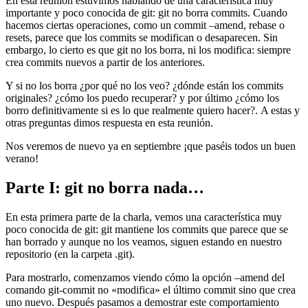
En esta reunión estuvimos hablando de una característica muy
importante y poco conocida de git: git no borra commits. Cuando
hacemos ciertas operaciones, como un commit –amend, rebase o
resets, parece que los commits se modifican o desaparecen. Sin
embargo, lo cierto es que git no los borra, ni los modifica: siempre
crea commits nuevos a partir de los anteriores.
Y si no los borra ¿por qué no los veo? ¿dónde están los commits
originales? ¿cómo los puedo recuperar? y por último ¿cómo los
borro definitivamente si es lo que realmente quiero hacer?. A estas y
otras preguntas dimos respuesta en esta reunión.
Nos veremos de nuevo ya en septiembre ¡que paséis todos un buen
verano!
Parte I: git no borra nada…
En esta primera parte de la charla, vemos una característica muy
poco conocida de git: git mantiene los commits que parece que se
han borrado y aunque no los veamos, siguen estando en nuestro
repositorio (en la carpeta .git).
Para mostrarlo, comenzamos viendo cómo la opción –amend del
comando git-commit no «modifica» el último commit sino que crea
uno nuevo. Después pasamos a demostrar este comportamiento