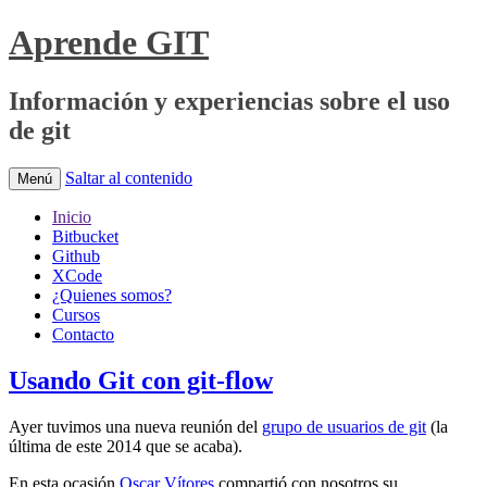
Aprende GIT
Información y experiencias sobre el uso
de git
Saltar al contenido
Menú
Inicio
Bitbucket
Github
XCode
¿Quienes somos?
Cursos
Contacto
Usando Git con git-flow
Ayer tuvimos una nueva reunión del
grupo de usuarios de git
(la
última de este 2014 que se acaba).
En esta ocasión
Oscar Vítores
compartió con nosotros su