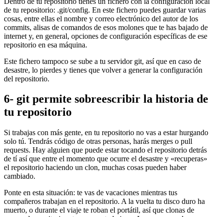
Dentro de tu repositorio tienes un fichero con la configuración local
de tu repositorio: .git/config. En este fichero puedes guardar varias
cosas, entre ellas el nombre y correo electrónico del autor de los
commits, alisas de comandos de esos molones que te has bajado de
internet y, en general, opciones de configuración específicas de ese
repositorio en esa máquina.
Este fichero tampoco se sube a tu servidor git, así que en caso de
desastre, lo pierdes y tienes que volver a generar la configuración
del repositorio.
6- git permite sobreescribir la historia de
tu repositorio
Si trabajas con más gente, en tu repositorio no vas a estar hurgando
solo tú. Tendrás código de otras personas, harás merges o pull
requests. Hay alguien que puede estar tocando el repositorio detrás
de tí así que entre el momento que ocurre el desastre y «recuperas»
el repositorio haciendo un clon, muchas cosas pueden haber
cambiado.
Ponte en esta situación: te vas de vacaciones mientras tus
compañeros trabajan en el repositorio. A la vuelta tu disco duro ha
muerto, o durante el viaje te roban el portátil, así que clonas de