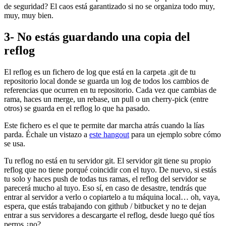
de seguridad? El caos está garantizado si no se organiza todo muy,
muy, muy bien.
3- No estás guardando una copia del
reflog
El reflog es un fichero de log que está en la carpeta .git de tu
repositorio local donde se guarda un log de todos los cambios de
referencias que ocurren en tu repositorio. Cada vez que cambias de
rama, haces un merge, un rebase, un pull o un cherry-pick (entre
otros) se guarda en el reflog lo que ha pasado.
Este fichero es el que te permite dar marcha atrás cuando la lías
parda. Échale un vistazo a
este hangout
para un ejemplo sobre cómo
se usa.
Tu reflog no está en tu servidor git. El servidor git tiene su propio
reflog que no tiene porqué coincidir con el tuyo. De nuevo, si estás
tu solo y haces push de todas tus ramas, el reflog del servidor se
parecerá mucho al tuyo. Eso sí, en caso de desastre, tendrás que
entrar al servidor a verlo o copiartelo a tu máquina local… oh, vaya,
espera, que estás trabajando con github / bitbucket y no te dejan
entrar a sus servidores a descargarte el reflog, desde luego qué tíos
perros ¿no?.