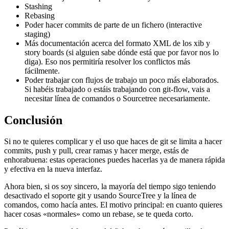
Stashing
Rebasing
Poder hacer commits de parte de un fichero (interactive
staging)
Más documentación acerca del formato XML de los xib y
story boards (si alguien sabe dónde está que por favor nos lo
diga). Eso nos permitiría resolver los conflictos más
fácilmente.
Poder trabajar con flujos de trabajo un poco más elaborados.
Si habéis trabajado o estáis trabajando con git-flow, vais a
necesitar línea de comandos o Sourcetree necesariamente.
Conclusión
Si no te quieres complicar y el uso que haces de git se limita a hacer
commits, push y pull, crear ramas y hacer merge, estás de
enhorabuena: estas operaciones puedes hacerlas ya de manera rápida
y efectiva en la nueva interfaz.
Ahora bien, si os soy sincero, la mayoría del tiempo sigo teniendo
desactivado el soporte git y usando SourceTree y la línea de
comandos, como hacía antes. El motivo principal: en cuanto quieres
hacer cosas «normales» como un rebase, se te queda corto.