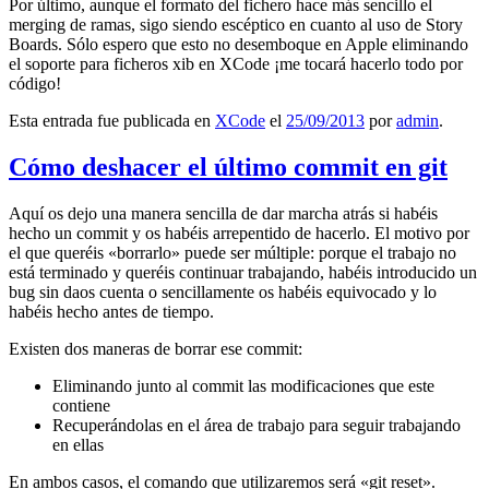
Por último, aunque el formato del fichero hace más sencillo el
merging de ramas, sigo siendo escéptico en cuanto al uso de Story
Boards. Sólo espero que esto no desemboque en Apple eliminando
el soporte para ficheros xib en XCode ¡me tocará hacerlo todo por
código!
Esta entrada fue publicada en
XCode
el
25/09/2013
por
admin
.
Cómo deshacer el último commit en git
Aquí os dejo una manera sencilla de dar marcha atrás si habéis
hecho un commit y os habéis arrepentido de hacerlo. El motivo por
el que queréis «borrarlo» puede ser múltiple: porque el trabajo no
está terminado y queréis continuar trabajando, habéis introducido un
bug sin daos cuenta o sencillamente os habéis equivocado y lo
habéis hecho antes de tiempo.
Existen dos maneras de borrar ese commit:
Eliminando junto al commit las modificaciones que este
contiene
Recuperándolas en el área de trabajo para seguir trabajando
en ellas
En ambos casos, el comando que utilizaremos será «git reset».