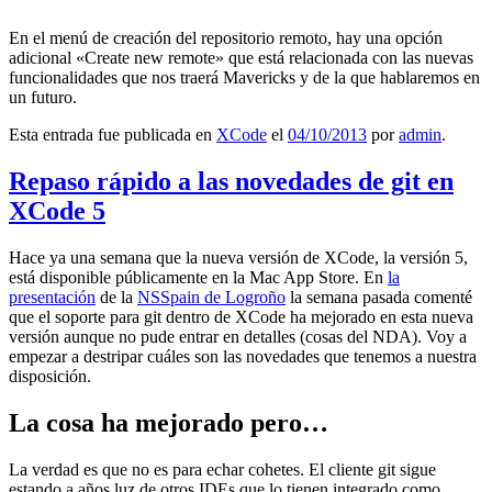
En el menú de creación del repositorio remoto, hay una opción
adicional «Create new remote» que está relacionada con las nuevas
funcionalidades que nos traerá Mavericks y de la que hablaremos en
un futuro.
Esta entrada fue publicada en
XCode
el
04/10/2013
por
admin
.
Repaso rápido a las novedades de git en
XCode 5
Hace ya una semana que la nueva versión de XCode, la versión 5,
está disponible públicamente en la Mac App Store. En
la
presentación
de la
NSSpain de Logroño
la semana pasada comenté
que el soporte para git dentro de XCode ha mejorado en esta nueva
versión aunque no pude entrar en detalles (cosas del NDA). Voy a
empezar a destripar cuáles son las novedades que tenemos a nuestra
disposición.
La cosa ha mejorado pero…
La verdad es que no es para echar cohetes. El cliente git sigue
estando a años luz de otros IDEs que lo tienen integrado como