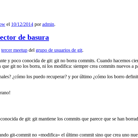
low
el
10/12/2014
por
admin
.
lector de basura
l
tercer meetup
del
grupo de usuarios de git
.
ante y poco conocida de git: git no borra commits. Cuando hacemos cie
que git no los borra, ni los modifica: siempre crea commits nuevos a par
nales? ¿cómo los puedo recuperar? y por último ¿cómo los borro definiti
erano!
 conocida de git: git mantiene los commits que parece que se han borra
ndo git-commit no «modifica» el último commit sino que crea uno nu