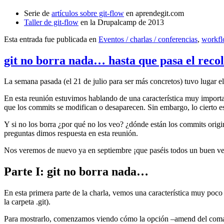
Serie de
artículos sobre git-flow
en aprendegit.com
Taller de git-flow
en la Drupalcamp de 2013
Esta entrada fue publicada en
Eventos / charlas / conferencias
,
workf
git no borra nada… hasta que pasa el reco
La semana pasada (el 21 de julio para ser más concretos) tuvo lugar e
En esta reunión estuvimos hablando de una característica muy import
que los commits se modifican o desaparecen. Sin embargo, lo cierto es 
Y si no los borra ¿por qué no los veo? ¿dónde están los commits origi
preguntas dimos respuesta en esta reunión.
Nos veremos de nuevo ya en septiembre ¡que paséis todos un buen v
Parte I: git no borra nada…
En esta primera parte de la charla, vemos una característica muy poco
la carpeta .git).
Para mostrarlo, comenzamos viendo cómo la opción –amend del coma