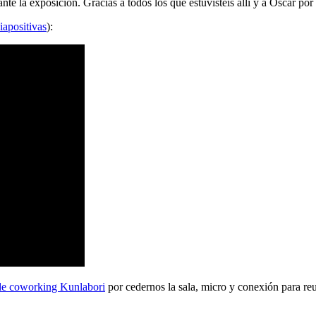
 la exposición. Gracias a todos los que estuvisteis allí y a Oscar por 
iapositivas
):
de coworking Kunlabori
por cedernos la sala, micro y conexión para reu