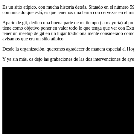
Es un sitio atípico, con mucha historia detrás. Situado en el número 5
comunicado que está, es que tenemos una barra con cervezas en el mi
Aparte de git, dedico una buena parte de mi tiempo (la mayoría) al
tiene como objetivo poner en valor todo lo que tenga que ver con Ex
tener un meetup de git en un lugar tradicionalmente considerado como 
avisamos que era un sitio atípico.
Desde la organización, queremos agradecer de manera especial al Hog
Y ya sin más, os dejo las grabaciones de las dos intervenciones de aye