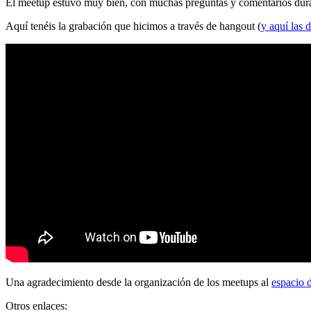
El meetup estuvo muy bien, con muchas preguntas y comentarios durante
Aquí tenéis la grabación que hicimos a través de hangout (
y aquí las d
Una agradecimiento desde la organización de los meetups al
espacio 
Otros enlaces: