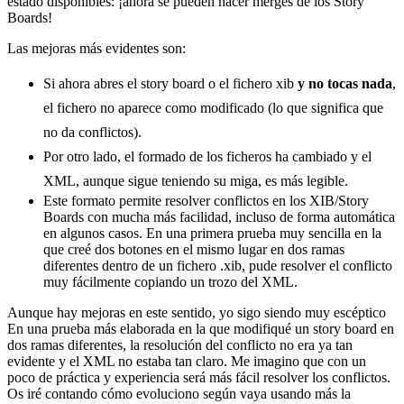
estado disponibles: ¡ahora se pueden hacer merges de los Story
Boards!
Las mejoras más evidentes son:
Si ahora abres el story board o el fichero xib
y no tocas nada
,
el fichero no aparece como modificado (lo que significa que
no da conflictos).
Por otro lado, el formado de los ficheros ha cambiado y el
XML, aunque sigue teniendo su miga, es más legible.
Este formato permite resolver conflictos en los XIB/Story
Boards con mucha más facilidad, incluso de forma automática
en algunos casos. En una primera prueba muy sencilla en la
que creé dos botones en el mismo lugar en dos ramas
diferentes dentro de un fichero .xib, pude resolver el conflicto
muy fácilmente copiando un trozo del XML.
Aunque hay mejoras en este sentido, yo sigo siendo muy escéptico
En una prueba más elaborada en la que modifiqué un story board en
dos ramas diferentes, la resolución del conflicto no era ya tan
evidente y el XML no estaba tan claro. Me imagino que con un
poco de práctica y experiencia será más fácil resolver los conflictos.
Os iré contando cómo evoluciono según vaya usando más la