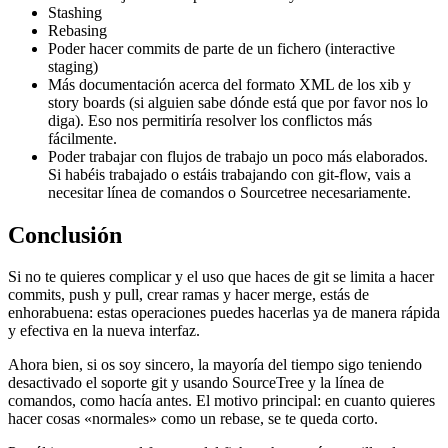
Stashing
Rebasing
Poder hacer commits de parte de un fichero (interactive
staging)
Más documentación acerca del formato XML de los xib y
story boards (si alguien sabe dónde está que por favor nos lo
diga). Eso nos permitiría resolver los conflictos más
fácilmente.
Poder trabajar con flujos de trabajo un poco más elaborados.
Si habéis trabajado o estáis trabajando con git-flow, vais a
necesitar línea de comandos o Sourcetree necesariamente.
Conclusión
Si no te quieres complicar y el uso que haces de git se limita a hacer
commits, push y pull, crear ramas y hacer merge, estás de
enhorabuena: estas operaciones puedes hacerlas ya de manera rápida
y efectiva en la nueva interfaz.
Ahora bien, si os soy sincero, la mayoría del tiempo sigo teniendo
desactivado el soporte git y usando SourceTree y la línea de
comandos, como hacía antes. El motivo principal: en cuanto quieres
hacer cosas «normales» como un rebase, se te queda corto.