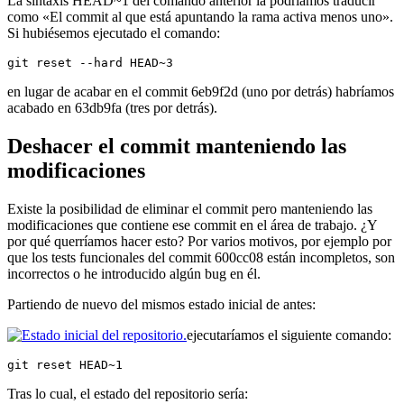
La sintaxis HEAD~1 del comando anterior la podríamos traducir
como «El commit al que está apuntando la rama activa menos uno».
Si hubiésemos ejecutado el comando:
git reset --hard HEAD~3
en lugar de acabar en el commit 6eb9f2d (uno por detrás) habríamos
acabado en 63db9fa (tres por detrás).
Deshacer el commit manteniendo las
modificaciones
Existe la posibilidad de eliminar el commit pero manteniendo las
modificaciones que contiene ese commit en el área de trabajo. ¿Y
por qué querríamos hacer esto? Por varios motivos, por ejemplo por
que los tests funcionales del commit 600cc08 están incompletos, son
incorrectos o he introducido algún bug en él.
Partiendo de nuevo del mismos estado inicial de antes:
ejecutaríamos el siguiente comando:
git reset HEAD~1
Tras lo cual, el estado del repositorio sería: