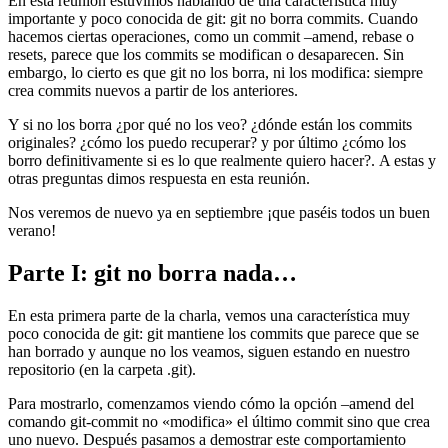
En esta reunión estuvimos hablando de una característica muy
importante y poco conocida de git: git no borra commits. Cuando
hacemos ciertas operaciones, como un commit –amend, rebase o
resets, parece que los commits se modifican o desaparecen. Sin
embargo, lo cierto es que git no los borra, ni los modifica: siempre
crea commits nuevos a partir de los anteriores.
Y si no los borra ¿por qué no los veo? ¿dónde están los commits
originales? ¿cómo los puedo recuperar? y por último ¿cómo los
borro definitivamente si es lo que realmente quiero hacer?. A estas y
otras preguntas dimos respuesta en esta reunión.
Nos veremos de nuevo ya en septiembre ¡que paséis todos un buen
verano!
Parte I: git no borra nada…
En esta primera parte de la charla, vemos una característica muy
poco conocida de git: git mantiene los commits que parece que se
han borrado y aunque no los veamos, siguen estando en nuestro
repositorio (en la carpeta .git).
Para mostrarlo, comenzamos viendo cómo la opción –amend del
comando git-commit no «modifica» el último commit sino que crea
uno nuevo. Después pasamos a demostrar este comportamiento