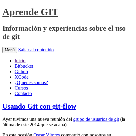
Aprende GIT
Información y experiencias sobre el uso
de git
Saltar al contenido
Menú
Inicio
Bitbucket
Github
XCode
¿Quienes somos?
Cursos
Contacto
Usando Git con git-flow
Ayer tuvimos una nueva reunión del
grupo de usuarios de git
(la
última de este 2014 que se acaba).
En esta ocasión
Oscar Vítores
compartió con nosotros su