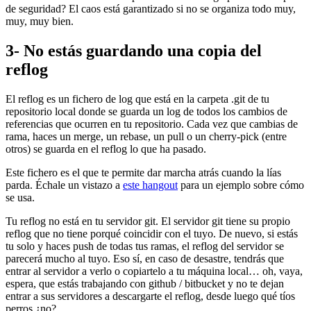
de seguridad? El caos está garantizado si no se organiza todo muy,
muy, muy bien.
3- No estás guardando una copia del
reflog
El reflog es un fichero de log que está en la carpeta .git de tu
repositorio local donde se guarda un log de todos los cambios de
referencias que ocurren en tu repositorio. Cada vez que cambias de
rama, haces un merge, un rebase, un pull o un cherry-pick (entre
otros) se guarda en el reflog lo que ha pasado.
Este fichero es el que te permite dar marcha atrás cuando la lías
parda. Échale un vistazo a
este hangout
para un ejemplo sobre cómo
se usa.
Tu reflog no está en tu servidor git. El servidor git tiene su propio
reflog que no tiene porqué coincidir con el tuyo. De nuevo, si estás
tu solo y haces push de todas tus ramas, el reflog del servidor se
parecerá mucho al tuyo. Eso sí, en caso de desastre, tendrás que
entrar al servidor a verlo o copiartelo a tu máquina local… oh, vaya,
espera, que estás trabajando con github / bitbucket y no te dejan
entrar a sus servidores a descargarte el reflog, desde luego qué tíos
perros ¿no?.