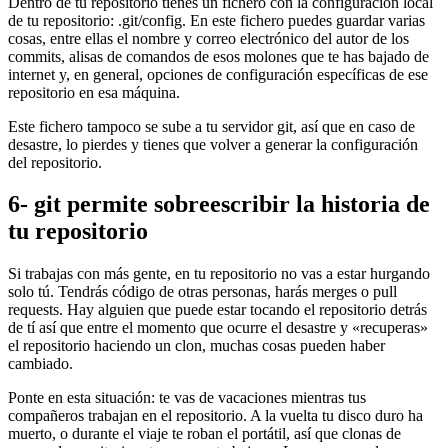
Dentro de tu repositorio tienes un fichero con la configuración local
de tu repositorio: .git/config. En este fichero puedes guardar varias
cosas, entre ellas el nombre y correo electrónico del autor de los
commits, alisas de comandos de esos molones que te has bajado de
internet y, en general, opciones de configuración específicas de ese
repositorio en esa máquina.
Este fichero tampoco se sube a tu servidor git, así que en caso de
desastre, lo pierdes y tienes que volver a generar la configuración
del repositorio.
6- git permite sobreescribir la historia de
tu repositorio
Si trabajas con más gente, en tu repositorio no vas a estar hurgando
solo tú. Tendrás código de otras personas, harás merges o pull
requests. Hay alguien que puede estar tocando el repositorio detrás
de tí así que entre el momento que ocurre el desastre y «recuperas»
el repositorio haciendo un clon, muchas cosas pueden haber
cambiado.
Ponte en esta situación: te vas de vacaciones mientras tus
compañeros trabajan en el repositorio. A la vuelta tu disco duro ha
muerto, o durante el viaje te roban el portátil, así que clonas de