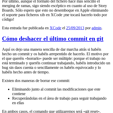
Por último, aunque el formato del fichero hace más sencillo el
merging de ramas, sigo siendo escéptico en cuanto al uso de Story
Boards. Sólo espero que esto no desemboque en Apple eliminando
el soporte para ficheros xib en XCode ¡me tocará hacerlo todo por
código!
Esta entrada fue publicada en
XCode
el
25/09/2013
por
admin
.
Cómo deshacer el último commit en git
Aquí os dejo una manera sencilla de dar marcha atrás si habéis
hecho un commit y os habéis arrepentido de hacerlo. El motivo por
el que queréis «borrarlo» puede ser múltiple: porque el trabajo no
está terminado y queréis continuar trabajando, habéis introducido un
bug sin daos cuenta o sencillamente os habéis equivocado y lo
habéis hecho antes de tiempo.
Existen dos maneras de borrar ese commit:
Eliminando junto al commit las modificaciones que este
contiene
Recuperándolas en el área de trabajo para seguir trabajando
en ellas
En ambos casos, el comando que utilizaremos será «git reset».