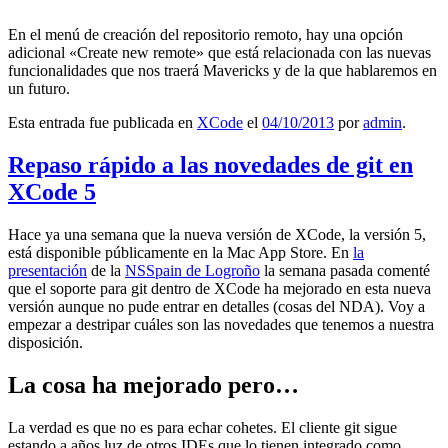
En el menú de creación del repositorio remoto, hay una opción
adicional «Create new remote» que está relacionada con las nuevas
funcionalidades que nos traerá Mavericks y de la que hablaremos en
un futuro.
Esta entrada fue publicada en
XCode
el
04/10/2013
por
admin
.
Repaso rápido a las novedades de git en
XCode 5
Hace ya una semana que la nueva versión de XCode, la versión 5,
está disponible públicamente en la Mac App Store. En
la
presentación
de la
NSSpain de Logroño
la semana pasada comenté
que el soporte para git dentro de XCode ha mejorado en esta nueva
versión aunque no pude entrar en detalles (cosas del NDA). Voy a
empezar a destripar cuáles son las novedades que tenemos a nuestra
disposición.
La cosa ha mejorado pero…
La verdad es que no es para echar cohetes. El cliente git sigue
estando a años luz de otros IDEs que lo tienen integrado como