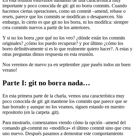
En esta reunión estuvimos hablando de una característica muy
importante y poco conocida de git: git no borra commits. Cuando
hacemos ciertas operaciones, como un commit –amend, rebase o
resets, parece que los commits se modifican o desaparecen. Sin
embargo, lo cierto es que git no los borra, ni los modifica: siempre
crea commits nuevos a partir de los anteriores.
Y si no los borra ¿por qué no los veo? ¿dónde están los commits
originales? ¿cómo los puedo recuperar? y por último ¿cómo los
borro definitivamente si es lo que realmente quiero hacer?. A estas y
otras preguntas dimos respuesta en esta reunión.
Nos veremos de nuevo ya en septiembre ¡que paséis todos un buen
verano!
Parte I: git no borra nada…
En esta primera parte de la charla, vemos una característica muy
poco conocida de git: git mantiene los commits que parece que se
han borrado y aunque no los veamos, siguen estando en nuestro
repositorio (en la carpeta .git).
Para mostrarlo, comenzamos viendo cómo la opción –amend del
comando git-commit no «modifica» el último commit sino que crea
uno nuevo. Después pasamos a demostrar este comportamiento