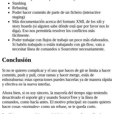
Stashing
Rebasing
Poder hacer commits de parte de un fichero (interactive
staging)
Más documentación acerca del formato XML de los xib y
story boards (si alguien sabe dónde está que por favor nos lo
diga). Eso nos permitiría resolver los conflictos más
fácilmente.
Poder trabajar con flujos de trabajo un poco más elaborados.
Si habéis trabajado o estáis trabajando con git-flow, vais a
necesitar línea de comandos o Sourcetree necesariamente.
Conclusión
Si no te quieres complicar y el uso que haces de git se limita a hacer
commits, push y pull, crear ramas y hacer merge, estás de
enhorabuena: estas operaciones puedes hacerlas ya de manera rápida
y efectiva en la nueva interfaz.
Ahora bien, si os soy sincero, la mayoría del tiempo sigo teniendo
desactivado el soporte git y usando SourceTree y la línea de
comandos, como hacía antes. El motivo principal: en cuanto quieres
hacer cosas «normales» como un rebase, se te queda corto.