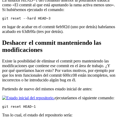
La sintaxis HEAD~1 del comando anterior la podríamos traducir
como «El commit al que está apuntando la rama activa menos uno».
Si hubiésemos ejecutado el comando:
git reset --hard HEAD~3
en lugar de acabar en el commit 6eb9f2d (uno por detrás) habríamos
acabado en 63db9fa (tres por detrás).
Deshacer el commit manteniendo las
modificaciones
Existe la posibilidad de eliminar el commit pero manteniendo las
modificaciones que contiene ese commit en el área de trabajo. ¿Y
por qué querríamos hacer esto? Por varios motivos, por ejemplo por
que los tests funcionales del commit 600cc08 están incompletos, son
incorrectos o he introducido algún bug en él.
Partiendo de nuevo del mismos estado inicial de antes:
ejecutaríamos el siguiente comando:
git reset HEAD~1
Tras lo cual, el estado del repositorio sería: