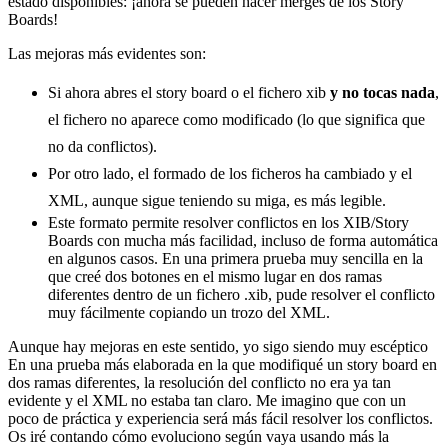
estado disponibles: ¡ahora se pueden hacer merges de los Story
Boards!
Las mejoras más evidentes son:
Si ahora abres el story board o el fichero xib
y no tocas nada
,
el fichero no aparece como modificado (lo que significa que
no da conflictos).
Por otro lado, el formado de los ficheros ha cambiado y el
XML, aunque sigue teniendo su miga, es más legible.
Este formato permite resolver conflictos en los XIB/Story
Boards con mucha más facilidad, incluso de forma automática
en algunos casos. En una primera prueba muy sencilla en la
que creé dos botones en el mismo lugar en dos ramas
diferentes dentro de un fichero .xib, pude resolver el conflicto
muy fácilmente copiando un trozo del XML.
Aunque hay mejoras en este sentido, yo sigo siendo muy escéptico
En una prueba más elaborada en la que modifiqué un story board en
dos ramas diferentes, la resolución del conflicto no era ya tan
evidente y el XML no estaba tan claro. Me imagino que con un
poco de práctica y experiencia será más fácil resolver los conflictos.
Os iré contando cómo evoluciono según vaya usando más la