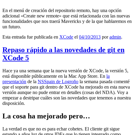
En el menú de creación del repositorio remoto, hay una opción
adicional «Create new remote» que está relacionada con las nuevas
funcionalidades que nos traerá Mavericks y de la que hablaremos en
un futuro.
Esta entrada fue publicada en
XCode
el
04/10/2013
por
admin
.
Repaso rápido a las novedades de git en
XCode 5
Hace ya una semana que la nueva versión de XCode, la versión 5,
está disponible públicamente en la Mac App Store. En
la
presentación
de la
NSSpain de Logroño
la semana pasada comenté
que el soporte para git dentro de XCode ha mejorado en esta nueva
versión aunque no pude entrar en detalles (cosas del NDA). Voy a
empezar a destripar cuáles son las novedades que tenemos a nuestra
disposición.
La cosa ha mejorado pero…
La verdad es que no es para echar cohetes. El cliente git sigue
estando a años luz de otros IDEs que lo tienen integrado como