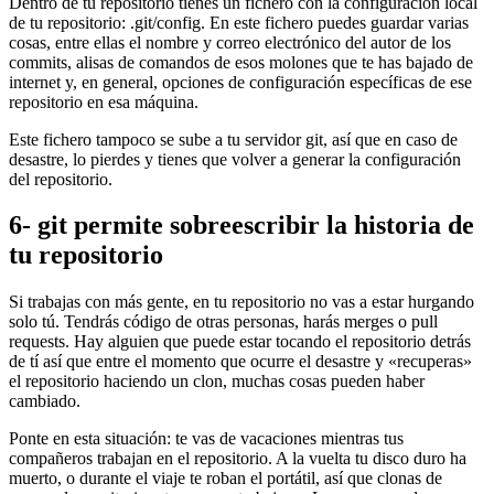
Dentro de tu repositorio tienes un fichero con la configuración local
de tu repositorio: .git/config. En este fichero puedes guardar varias
cosas, entre ellas el nombre y correo electrónico del autor de los
commits, alisas de comandos de esos molones que te has bajado de
internet y, en general, opciones de configuración específicas de ese
repositorio en esa máquina.
Este fichero tampoco se sube a tu servidor git, así que en caso de
desastre, lo pierdes y tienes que volver a generar la configuración
del repositorio.
6- git permite sobreescribir la historia de
tu repositorio
Si trabajas con más gente, en tu repositorio no vas a estar hurgando
solo tú. Tendrás código de otras personas, harás merges o pull
requests. Hay alguien que puede estar tocando el repositorio detrás
de tí así que entre el momento que ocurre el desastre y «recuperas»
el repositorio haciendo un clon, muchas cosas pueden haber
cambiado.
Ponte en esta situación: te vas de vacaciones mientras tus
compañeros trabajan en el repositorio. A la vuelta tu disco duro ha
muerto, o durante el viaje te roban el portátil, así que clonas de