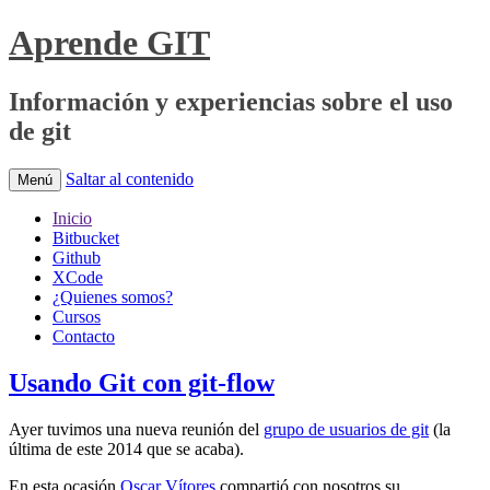
Aprende GIT
Información y experiencias sobre el uso
de git
Saltar al contenido
Menú
Inicio
Bitbucket
Github
XCode
¿Quienes somos?
Cursos
Contacto
Usando Git con git-flow
Ayer tuvimos una nueva reunión del
grupo de usuarios de git
(la
última de este 2014 que se acaba).
En esta ocasión
Oscar Vítores
compartió con nosotros su