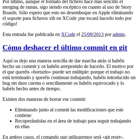
Por último, aunque el formato del fichero hace más sencillo el
merging de ramas, sigo siendo escéptico en cuanto al uso de Story
Boards. Sólo espero que esto no desemboque en Apple eliminando
el soporte para ficheros xib en XCode ¡me tocará hacerlo todo por
código!
Esta entrada fue publicada en
XCode
el
25/09/2013
por
admin
.
Cómo deshacer el último commit en git
Aquí os dejo una manera sencilla de dar marcha atrás si habéis
hecho un commit y os habéis arrepentido de hacerlo. El motivo por
el que queréis «borrarlo» puede ser múltiple: porque el trabajo no
está terminado y queréis continuar trabajando, habéis introducido un
bug sin daos cuenta o sencillamente os habéis equivocado y lo
habéis hecho antes de tiempo.
Existen dos maneras de borrar ese commit:
Eliminando junto al commit las modificaciones que este
contiene
Recuperándolas en el área de trabajo para seguir trabajando
en ellas
En ambos casos, el comando que utilizaremos será «git reset».