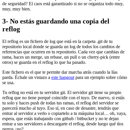
de seguridad? El caos está garantizado si no se organiza todo muy,
muy, muy bien.
3- No estás guardando una copia del
reflog
El reflog es un fichero de log que está en la carpeta .git de tu
repositorio local donde se guarda un log de todos los cambios de
referencias que ocurren en tu repositorio. Cada vez que cambias de
rama, haces un merge, un rebase, un pull o un cherry-pick (entre
otros) se guarda en el reflog lo que ha pasado.
Este fichero es el que te permite dar marcha atrás cuando la lías
parda. Échale un vistazo a
este hangout
para un ejemplo sobre cómo
se usa.
Tu reflog no está en tu servidor git. El servidor git tiene su propio
reflog que no tiene porqué coincidir con el tuyo. De nuevo, si estás
tu solo y haces push de todas tus ramas, el reflog del servidor se
parecerá mucho al tuyo. Eso sí, en caso de desastre, tendrás que
entrar al servidor a verlo o copiartelo a tu máquina local… oh, vaya,
espera, que estás trabajando con github / bitbucket y no te dejan
entrar a sus servidores a descargarte el reflog, desde luego qué tíos
perros ¿no?.