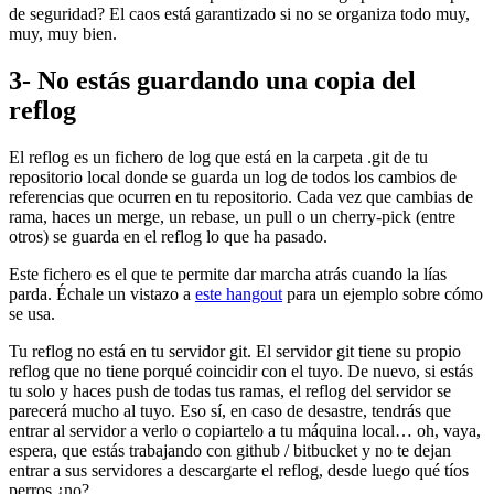
de seguridad? El caos está garantizado si no se organiza todo muy,
muy, muy bien.
3- No estás guardando una copia del
reflog
El reflog es un fichero de log que está en la carpeta .git de tu
repositorio local donde se guarda un log de todos los cambios de
referencias que ocurren en tu repositorio. Cada vez que cambias de
rama, haces un merge, un rebase, un pull o un cherry-pick (entre
otros) se guarda en el reflog lo que ha pasado.
Este fichero es el que te permite dar marcha atrás cuando la lías
parda. Échale un vistazo a
este hangout
para un ejemplo sobre cómo
se usa.
Tu reflog no está en tu servidor git. El servidor git tiene su propio
reflog que no tiene porqué coincidir con el tuyo. De nuevo, si estás
tu solo y haces push de todas tus ramas, el reflog del servidor se
parecerá mucho al tuyo. Eso sí, en caso de desastre, tendrás que
entrar al servidor a verlo o copiartelo a tu máquina local… oh, vaya,
espera, que estás trabajando con github / bitbucket y no te dejan
entrar a sus servidores a descargarte el reflog, desde luego qué tíos
perros ¿no?.