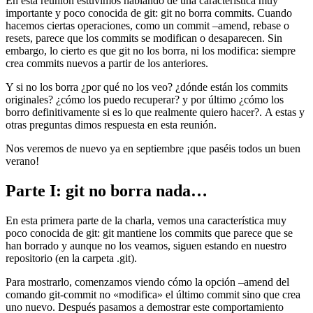
En esta reunión estuvimos hablando de una característica muy
importante y poco conocida de git: git no borra commits. Cuando
hacemos ciertas operaciones, como un commit –amend, rebase o
resets, parece que los commits se modifican o desaparecen. Sin
embargo, lo cierto es que git no los borra, ni los modifica: siempre
crea commits nuevos a partir de los anteriores.
Y si no los borra ¿por qué no los veo? ¿dónde están los commits
originales? ¿cómo los puedo recuperar? y por último ¿cómo los
borro definitivamente si es lo que realmente quiero hacer?. A estas y
otras preguntas dimos respuesta en esta reunión.
Nos veremos de nuevo ya en septiembre ¡que paséis todos un buen
verano!
Parte I: git no borra nada…
En esta primera parte de la charla, vemos una característica muy
poco conocida de git: git mantiene los commits que parece que se
han borrado y aunque no los veamos, siguen estando en nuestro
repositorio (en la carpeta .git).
Para mostrarlo, comenzamos viendo cómo la opción –amend del
comando git-commit no «modifica» el último commit sino que crea
uno nuevo. Después pasamos a demostrar este comportamiento