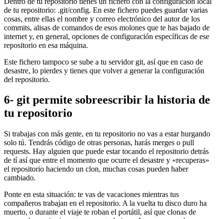
Dentro de tu repositorio tienes un fichero con la configuración local
de tu repositorio: .git/config. En este fichero puedes guardar varias
cosas, entre ellas el nombre y correo electrónico del autor de los
commits, alisas de comandos de esos molones que te has bajado de
internet y, en general, opciones de configuración específicas de ese
repositorio en esa máquina.
Este fichero tampoco se sube a tu servidor git, así que en caso de
desastre, lo pierdes y tienes que volver a generar la configuración
del repositorio.
6- git permite sobreescribir la historia de
tu repositorio
Si trabajas con más gente, en tu repositorio no vas a estar hurgando
solo tú. Tendrás código de otras personas, harás merges o pull
requests. Hay alguien que puede estar tocando el repositorio detrás
de tí así que entre el momento que ocurre el desastre y «recuperas»
el repositorio haciendo un clon, muchas cosas pueden haber
cambiado.
Ponte en esta situación: te vas de vacaciones mientras tus
compañeros trabajan en el repositorio. A la vuelta tu disco duro ha
muerto, o durante el viaje te roban el portátil, así que clonas de