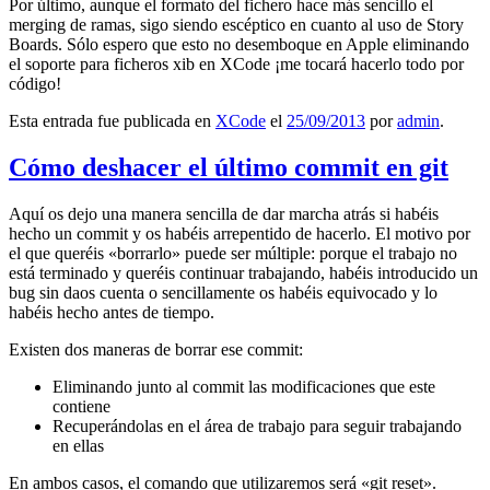
Por último, aunque el formato del fichero hace más sencillo el
merging de ramas, sigo siendo escéptico en cuanto al uso de Story
Boards. Sólo espero que esto no desemboque en Apple eliminando
el soporte para ficheros xib en XCode ¡me tocará hacerlo todo por
código!
Esta entrada fue publicada en
XCode
el
25/09/2013
por
admin
.
Cómo deshacer el último commit en git
Aquí os dejo una manera sencilla de dar marcha atrás si habéis
hecho un commit y os habéis arrepentido de hacerlo. El motivo por
el que queréis «borrarlo» puede ser múltiple: porque el trabajo no
está terminado y queréis continuar trabajando, habéis introducido un
bug sin daos cuenta o sencillamente os habéis equivocado y lo
habéis hecho antes de tiempo.
Existen dos maneras de borrar ese commit:
Eliminando junto al commit las modificaciones que este
contiene
Recuperándolas en el área de trabajo para seguir trabajando
en ellas
En ambos casos, el comando que utilizaremos será «git reset».