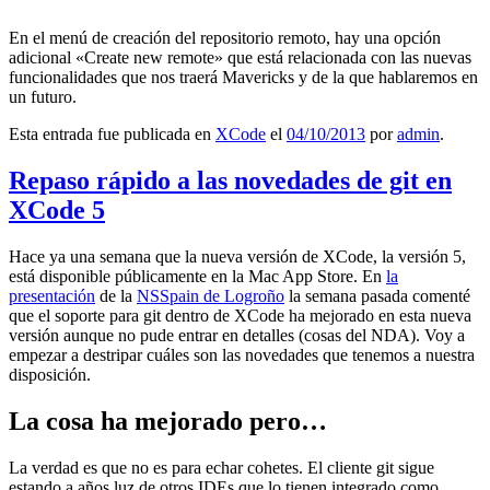
En el menú de creación del repositorio remoto, hay una opción
adicional «Create new remote» que está relacionada con las nuevas
funcionalidades que nos traerá Mavericks y de la que hablaremos en
un futuro.
Esta entrada fue publicada en
XCode
el
04/10/2013
por
admin
.
Repaso rápido a las novedades de git en
XCode 5
Hace ya una semana que la nueva versión de XCode, la versión 5,
está disponible públicamente en la Mac App Store. En
la
presentación
de la
NSSpain de Logroño
la semana pasada comenté
que el soporte para git dentro de XCode ha mejorado en esta nueva
versión aunque no pude entrar en detalles (cosas del NDA). Voy a
empezar a destripar cuáles son las novedades que tenemos a nuestra
disposición.
La cosa ha mejorado pero…
La verdad es que no es para echar cohetes. El cliente git sigue
estando a años luz de otros IDEs que lo tienen integrado como