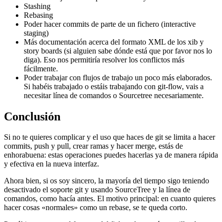
Stashing
Rebasing
Poder hacer commits de parte de un fichero (interactive
staging)
Más documentación acerca del formato XML de los xib y
story boards (si alguien sabe dónde está que por favor nos lo
diga). Eso nos permitiría resolver los conflictos más
fácilmente.
Poder trabajar con flujos de trabajo un poco más elaborados.
Si habéis trabajado o estáis trabajando con git-flow, vais a
necesitar línea de comandos o Sourcetree necesariamente.
Conclusión
Si no te quieres complicar y el uso que haces de git se limita a hacer
commits, push y pull, crear ramas y hacer merge, estás de
enhorabuena: estas operaciones puedes hacerlas ya de manera rápida
y efectiva en la nueva interfaz.
Ahora bien, si os soy sincero, la mayoría del tiempo sigo teniendo
desactivado el soporte git y usando SourceTree y la línea de
comandos, como hacía antes. El motivo principal: en cuanto quieres
hacer cosas «normales» como un rebase, se te queda corto.