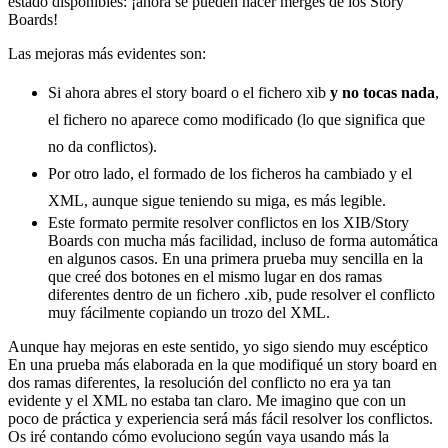
estado disponibles: ¡ahora se pueden hacer merges de los Story
Boards!
Las mejoras más evidentes son:
Si ahora abres el story board o el fichero xib
y no tocas nada
,
el fichero no aparece como modificado (lo que significa que
no da conflictos).
Por otro lado, el formado de los ficheros ha cambiado y el
XML, aunque sigue teniendo su miga, es más legible.
Este formato permite resolver conflictos en los XIB/Story
Boards con mucha más facilidad, incluso de forma automática
en algunos casos. En una primera prueba muy sencilla en la
que creé dos botones en el mismo lugar en dos ramas
diferentes dentro de un fichero .xib, pude resolver el conflicto
muy fácilmente copiando un trozo del XML.
Aunque hay mejoras en este sentido, yo sigo siendo muy escéptico
En una prueba más elaborada en la que modifiqué un story board en
dos ramas diferentes, la resolución del conflicto no era ya tan
evidente y el XML no estaba tan claro. Me imagino que con un
poco de práctica y experiencia será más fácil resolver los conflictos.
Os iré contando cómo evoluciono según vaya usando más la