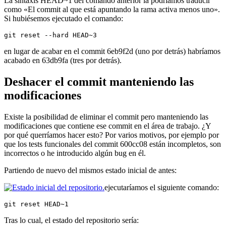
La sintaxis HEAD~1 del comando anterior la podríamos traducir
como «El commit al que está apuntando la rama activa menos uno».
Si hubiésemos ejecutado el comando:
git reset --hard HEAD~3
en lugar de acabar en el commit 6eb9f2d (uno por detrás) habríamos
acabado en 63db9fa (tres por detrás).
Deshacer el commit manteniendo las
modificaciones
Existe la posibilidad de eliminar el commit pero manteniendo las
modificaciones que contiene ese commit en el área de trabajo. ¿Y
por qué querríamos hacer esto? Por varios motivos, por ejemplo por
que los tests funcionales del commit 600cc08 están incompletos, son
incorrectos o he introducido algún bug en él.
Partiendo de nuevo del mismos estado inicial de antes:
ejecutaríamos el siguiente comando:
git reset HEAD~1
Tras lo cual, el estado del repositorio sería: