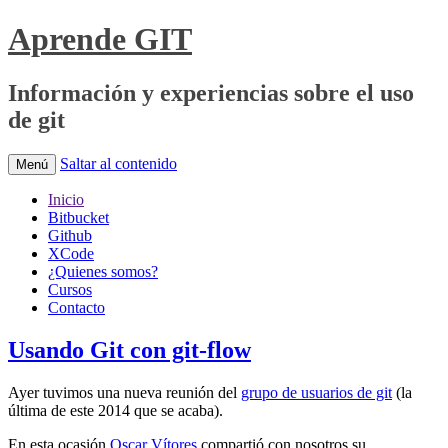
Aprende GIT
Información y experiencias sobre el uso
de git
Saltar al contenido
Menú
Inicio
Bitbucket
Github
XCode
¿Quienes somos?
Cursos
Contacto
Usando Git con git-flow
Ayer tuvimos una nueva reunión del
grupo de usuarios de git
(la
última de este 2014 que se acaba).
En esta ocasión
Oscar Vítores
compartió con nosotros su