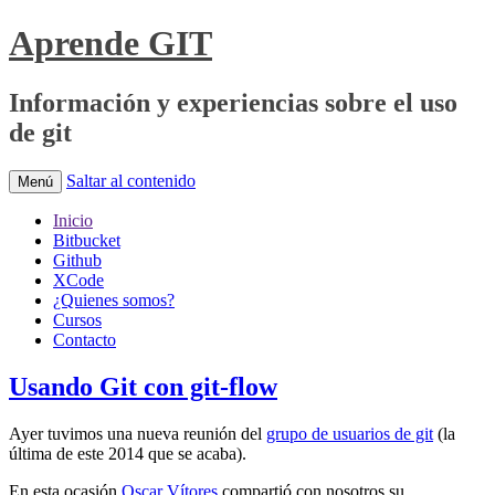
Aprende GIT
Información y experiencias sobre el uso
de git
Saltar al contenido
Menú
Inicio
Bitbucket
Github
XCode
¿Quienes somos?
Cursos
Contacto
Usando Git con git-flow
Ayer tuvimos una nueva reunión del
grupo de usuarios de git
(la
última de este 2014 que se acaba).
En esta ocasión
Oscar Vítores
compartió con nosotros su