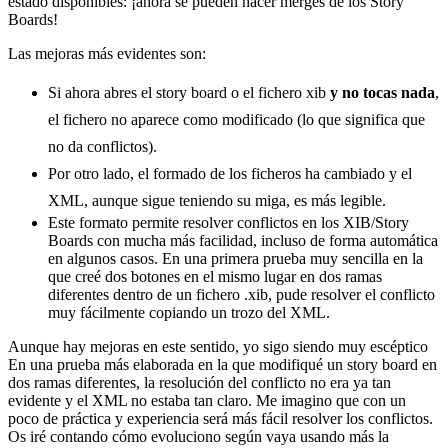
estado disponibles: ¡ahora se pueden hacer merges de los Story
Boards!
Las mejoras más evidentes son:
Si ahora abres el story board o el fichero xib
y no tocas nada
,
el fichero no aparece como modificado (lo que significa que
no da conflictos).
Por otro lado, el formado de los ficheros ha cambiado y el
XML, aunque sigue teniendo su miga, es más legible.
Este formato permite resolver conflictos en los XIB/Story
Boards con mucha más facilidad, incluso de forma automática
en algunos casos. En una primera prueba muy sencilla en la
que creé dos botones en el mismo lugar en dos ramas
diferentes dentro de un fichero .xib, pude resolver el conflicto
muy fácilmente copiando un trozo del XML.
Aunque hay mejoras en este sentido, yo sigo siendo muy escéptico
En una prueba más elaborada en la que modifiqué un story board en
dos ramas diferentes, la resolución del conflicto no era ya tan
evidente y el XML no estaba tan claro. Me imagino que con un
poco de práctica y experiencia será más fácil resolver los conflictos.
Os iré contando cómo evoluciono según vaya usando más la