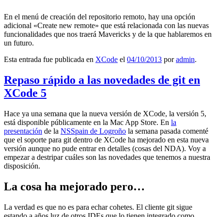
En el menú de creación del repositorio remoto, hay una opción
adicional «Create new remote» que está relacionada con las nuevas
funcionalidades que nos traerá Mavericks y de la que hablaremos en
un futuro.
Esta entrada fue publicada en
XCode
el
04/10/2013
por
admin
.
Repaso rápido a las novedades de git en
XCode 5
Hace ya una semana que la nueva versión de XCode, la versión 5,
está disponible públicamente en la Mac App Store. En
la
presentación
de la
NSSpain de Logroño
la semana pasada comenté
que el soporte para git dentro de XCode ha mejorado en esta nueva
versión aunque no pude entrar en detalles (cosas del NDA). Voy a
empezar a destripar cuáles son las novedades que tenemos a nuestra
disposición.
La cosa ha mejorado pero…
La verdad es que no es para echar cohetes. El cliente git sigue
estando a años luz de otros IDEs que lo tienen integrado como