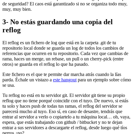
de seguridad? El caos está garantizado si no se organiza todo muy,
muy, muy bien.
3- No estás guardando una copia del
reflog
El reflog es un fichero de log que está en la carpeta .git de tu
repositorio local donde se guarda un log de todos los cambios de
referencias que ocurren en tu repositorio. Cada vez que cambias de
rama, haces un merge, un rebase, un pull o un cherry-pick (entre
otros) se guarda en el reflog lo que ha pasado.
Este fichero es el que te permite dar marcha atrás cuando la lías
parda. Échale un vistazo a
este hangout
para un ejemplo sobre cómo
se usa.
Tu reflog no está en tu servidor git. El servidor git tiene su propio
reflog que no tiene porqué coincidir con el tuyo. De nuevo, si estás
tu solo y haces push de todas tus ramas, el reflog del servidor se
parecerá mucho al tuyo. Eso sí, en caso de desastre, tendrás que
entrar al servidor a verlo o copiartelo a tu máquina local… oh, vaya,
espera, que estás trabajando con github / bitbucket y no te dejan
entrar a sus servidores a descargarte el reflog, desde luego qué tíos
perros ¿no?.