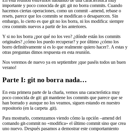
En esta reunión estuvimos hablando de una característica muy
importante y poco conocida de git: git no borra commits. Cuando
hacemos ciertas operaciones, como un commit –amend, rebase o
resets, parece que los commits se modifican o desaparecen. Sin
embargo, lo cierto es que git no los borra, ni los modifica: siempre
crea commits nuevos a partir de los anteriores.
Y si no los borra ¿por qué no los veo? ¿dónde están los commits
originales? ¿cómo los puedo recuperar? y por último ¿cómo los
borro definitivamente si es lo que realmente quiero hacer?. A estas y
otras preguntas dimos respuesta en esta reunión.
Nos veremos de nuevo ya en septiembre ¡que paséis todos un buen
verano!
Parte I: git no borra nada…
En esta primera parte de la charla, vemos una característica muy
poco conocida de git: git mantiene los commits que parece que se
han borrado y aunque no los veamos, siguen estando en nuestro
repositorio (en la carpeta .git).
Para mostrarlo, comenzamos viendo cómo la opción –amend del
comando git-commit no «modifica» el último commit sino que crea
uno nuevo. Después pasamos a demostrar este comportamiento