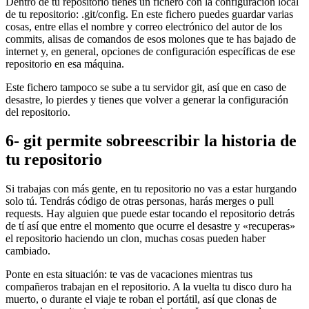
Dentro de tu repositorio tienes un fichero con la configuración local
de tu repositorio: .git/config. En este fichero puedes guardar varias
cosas, entre ellas el nombre y correo electrónico del autor de los
commits, alisas de comandos de esos molones que te has bajado de
internet y, en general, opciones de configuración específicas de ese
repositorio en esa máquina.
Este fichero tampoco se sube a tu servidor git, así que en caso de
desastre, lo pierdes y tienes que volver a generar la configuración
del repositorio.
6- git permite sobreescribir la historia de
tu repositorio
Si trabajas con más gente, en tu repositorio no vas a estar hurgando
solo tú. Tendrás código de otras personas, harás merges o pull
requests. Hay alguien que puede estar tocando el repositorio detrás
de tí así que entre el momento que ocurre el desastre y «recuperas»
el repositorio haciendo un clon, muchas cosas pueden haber
cambiado.
Ponte en esta situación: te vas de vacaciones mientras tus
compañeros trabajan en el repositorio. A la vuelta tu disco duro ha
muerto, o durante el viaje te roban el portátil, así que clonas de