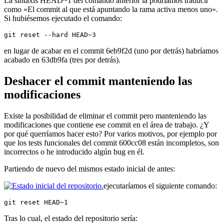
La sintaxis HEAD~1 del comando anterior la podríamos traducir
como «El commit al que está apuntando la rama activa menos uno».
Si hubiésemos ejecutado el comando:
git reset --hard HEAD~3
en lugar de acabar en el commit 6eb9f2d (uno por detrás) habríamos
acabado en 63db9fa (tres por detrás).
Deshacer el commit manteniendo las
modificaciones
Existe la posibilidad de eliminar el commit pero manteniendo las
modificaciones que contiene ese commit en el área de trabajo. ¿Y
por qué querríamos hacer esto? Por varios motivos, por ejemplo por
que los tests funcionales del commit 600cc08 están incompletos, son
incorrectos o he introducido algún bug en él.
Partiendo de nuevo del mismos estado inicial de antes:
ejecutaríamos el siguiente comando:
git reset HEAD~1
Tras lo cual, el estado del repositorio sería: