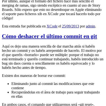
Por último, aunque el formato del fichero hace más sencillo el
merging de ramas, sigo siendo escéptico en cuanto al uso de Story
Boards. Sólo espero que esto no desemboque en Apple eliminando
el soporte para ficheros xib en XCode ¡me tocará hacerlo todo por
código!
Esta entrada fue publicada en
XCode
el
25/09/2013
por
admin
.
Cómo deshacer el último commit en git
Aquí os dejo una manera sencilla de dar marcha atrás si habéis
hecho un commit y os habéis arrepentido de hacerlo. El motivo por
el que queréis «borrarlo» puede ser múltiple: porque el trabajo no
está terminado y queréis continuar trabajando, habéis introducido un
bug sin daos cuenta o sencillamente os habéis equivocado y lo
habéis hecho antes de tiempo.
Existen dos maneras de borrar ese commit:
Eliminando junto al commit las modificaciones que este
contiene
Recuperándolas en el área de trabajo para seguir trabajando
en ellas
En ambos casos, el comando que utilizaremos será «git reset».