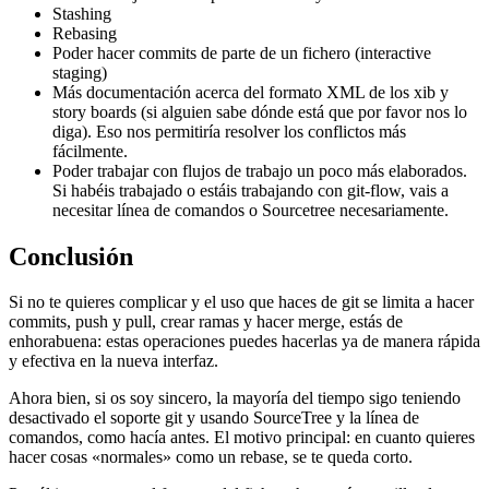
Stashing
Rebasing
Poder hacer commits de parte de un fichero (interactive
staging)
Más documentación acerca del formato XML de los xib y
story boards (si alguien sabe dónde está que por favor nos lo
diga). Eso nos permitiría resolver los conflictos más
fácilmente.
Poder trabajar con flujos de trabajo un poco más elaborados.
Si habéis trabajado o estáis trabajando con git-flow, vais a
necesitar línea de comandos o Sourcetree necesariamente.
Conclusión
Si no te quieres complicar y el uso que haces de git se limita a hacer
commits, push y pull, crear ramas y hacer merge, estás de
enhorabuena: estas operaciones puedes hacerlas ya de manera rápida
y efectiva en la nueva interfaz.
Ahora bien, si os soy sincero, la mayoría del tiempo sigo teniendo
desactivado el soporte git y usando SourceTree y la línea de
comandos, como hacía antes. El motivo principal: en cuanto quieres
hacer cosas «normales» como un rebase, se te queda corto.