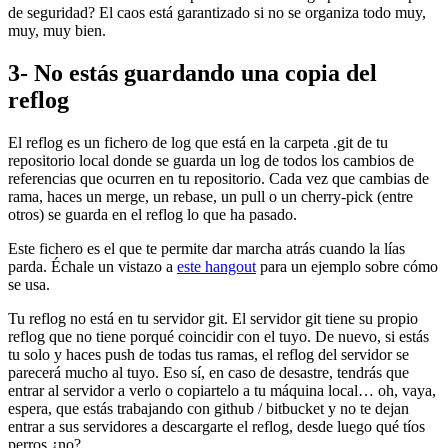
de seguridad? El caos está garantizado si no se organiza todo muy,
muy, muy bien.
3- No estás guardando una copia del
reflog
El reflog es un fichero de log que está en la carpeta .git de tu
repositorio local donde se guarda un log de todos los cambios de
referencias que ocurren en tu repositorio. Cada vez que cambias de
rama, haces un merge, un rebase, un pull o un cherry-pick (entre
otros) se guarda en el reflog lo que ha pasado.
Este fichero es el que te permite dar marcha atrás cuando la lías
parda. Échale un vistazo a
este hangout
para un ejemplo sobre cómo
se usa.
Tu reflog no está en tu servidor git. El servidor git tiene su propio
reflog que no tiene porqué coincidir con el tuyo. De nuevo, si estás
tu solo y haces push de todas tus ramas, el reflog del servidor se
parecerá mucho al tuyo. Eso sí, en caso de desastre, tendrás que
entrar al servidor a verlo o copiartelo a tu máquina local… oh, vaya,
espera, que estás trabajando con github / bitbucket y no te dejan
entrar a sus servidores a descargarte el reflog, desde luego qué tíos
perros ¿no?.