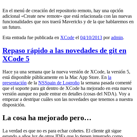
En el menú de creación del repositorio remoto, hay una opción
adicional «Create new remote» que está relacionada con las nuevas
funcionalidades que nos traerá Mavericks y de la que hablaremos en
un futuro.
Esta entrada fue publicada en
XCode
el
04/10/2013
por
admin
.
Repaso rápido a las novedades de git en
XCode 5
Hace ya una semana que la nueva versión de XCode, la versión 5,
está disponible públicamente en la Mac App Store. En
la
presentación
de la
NSSpain de Logroño
la semana pasada comenté
que el soporte para git dentro de XCode ha mejorado en esta nueva
versión aunque no pude entrar en detalles (cosas del NDA). Voy a
empezar a destripar cuáles son las novedades que tenemos a nuestra
disposición.
La cosa ha mejorado pero…
La verdad es que no es para echar cohetes. El cliente git sigue
estando a años luz de otros IDEs que lo tienen integrado como