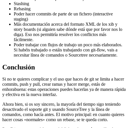
Stashing
Rebasing
Poder hacer commits de parte de un fichero (interactive
staging)
Más documentación acerca del formato XML de los xib y
story boards (si alguien sabe dónde está que por favor nos lo
diga). Eso nos permitiría resolver los conflictos más
fácilmente.
Poder trabajar con flujos de trabajo un poco más elaborados.
Si habéis trabajado o estáis trabajando con git-flow, vais a
necesitar línea de comandos o Sourcetree necesariamente.
Conclusión
Si no te quieres complicar y el uso que haces de git se limita a hacer
commits, push y pull, crear ramas y hacer merge, estás de
enhorabuena: estas operaciones puedes hacerlas ya de manera rápida
y efectiva en la nueva interfaz.
Ahora bien, si os soy sincero, la mayoría del tiempo sigo teniendo
desactivado el soporte git y usando SourceTree y la línea de
comandos, como hacía antes. El motivo principal: en cuanto quieres
hacer cosas «normales» como un rebase, se te queda corto.