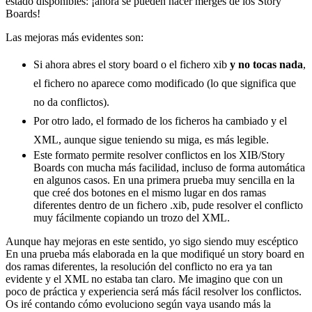
estado disponibles: ¡ahora se pueden hacer merges de los Story
Boards!
Las mejoras más evidentes son:
Si ahora abres el story board o el fichero xib
y no tocas nada
,
el fichero no aparece como modificado (lo que significa que
no da conflictos).
Por otro lado, el formado de los ficheros ha cambiado y el
XML, aunque sigue teniendo su miga, es más legible.
Este formato permite resolver conflictos en los XIB/Story
Boards con mucha más facilidad, incluso de forma automática
en algunos casos. En una primera prueba muy sencilla en la
que creé dos botones en el mismo lugar en dos ramas
diferentes dentro de un fichero .xib, pude resolver el conflicto
muy fácilmente copiando un trozo del XML.
Aunque hay mejoras en este sentido, yo sigo siendo muy escéptico
En una prueba más elaborada en la que modifiqué un story board en
dos ramas diferentes, la resolución del conflicto no era ya tan
evidente y el XML no estaba tan claro. Me imagino que con un
poco de práctica y experiencia será más fácil resolver los conflictos.
Os iré contando cómo evoluciono según vaya usando más la