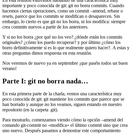
En esta reunión estuvimos hablando de una característica muy
importante y poco conocida de git: git no borra commits. Cuando
hacemos ciertas operaciones, como un commit –amend, rebase o
resets, parece que los commits se modifican o desaparecen. Sin
embargo, lo cierto es que git no los borra, ni los modifica: siempre
crea commits nuevos a partir de los anteriores.
Y si no los borra ¿por qué no los veo? ¿dónde están los commits
originales? ¿cómo los puedo recuperar? y por último ¿cómo los
borro definitivamente si es lo que realmente quiero hacer?. A estas y
otras preguntas dimos respuesta en esta reunión.
Nos veremos de nuevo ya en septiembre ¡que paséis todos un buen
verano!
Parte I: git no borra nada…
En esta primera parte de la charla, vemos una característica muy
poco conocida de git: git mantiene los commits que parece que se
han borrado y aunque no los veamos, siguen estando en nuestro
repositorio (en la carpeta .git).
Para mostrarlo, comenzamos viendo cómo la opción –amend del
comando git-commit no «modifica» el último commit sino que crea
uno nuevo. Después pasamos a demostrar este comportamiento