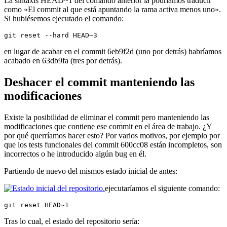
La sintaxis HEAD~1 del comando anterior la podríamos traducir
como «El commit al que está apuntando la rama activa menos uno».
Si hubiésemos ejecutado el comando:
git reset --hard HEAD~3
en lugar de acabar en el commit 6eb9f2d (uno por detrás) habríamos
acabado en 63db9fa (tres por detrás).
Deshacer el commit manteniendo las
modificaciones
Existe la posibilidad de eliminar el commit pero manteniendo las
modificaciones que contiene ese commit en el área de trabajo. ¿Y
por qué querríamos hacer esto? Por varios motivos, por ejemplo por
que los tests funcionales del commit 600cc08 están incompletos, son
incorrectos o he introducido algún bug en él.
Partiendo de nuevo del mismos estado inicial de antes:
ejecutaríamos el siguiente comando:
git reset HEAD~1
Tras lo cual, el estado del repositorio sería: