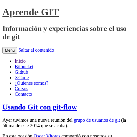
Aprende GIT
Información y experiencias sobre el uso
de git
Saltar al contenido
Menú
Inicio
Bitbucket
Github
XCode
¿Quienes somos?
Cursos
Contacto
Usando Git con git-flow
Ayer tuvimos una nueva reunión del
grupo de usuarios de git
(la
última de este 2014 que se acaba).
En esta ocasión
Oscar Vítores
compartió con nosotros su