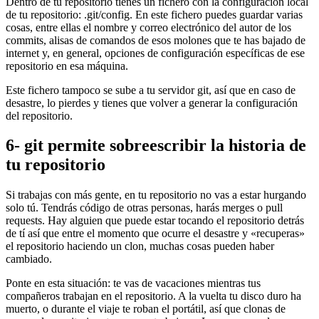
Dentro de tu repositorio tienes un fichero con la configuración local
de tu repositorio: .git/config. En este fichero puedes guardar varias
cosas, entre ellas el nombre y correo electrónico del autor de los
commits, alisas de comandos de esos molones que te has bajado de
internet y, en general, opciones de configuración específicas de ese
repositorio en esa máquina.
Este fichero tampoco se sube a tu servidor git, así que en caso de
desastre, lo pierdes y tienes que volver a generar la configuración
del repositorio.
6- git permite sobreescribir la historia de
tu repositorio
Si trabajas con más gente, en tu repositorio no vas a estar hurgando
solo tú. Tendrás código de otras personas, harás merges o pull
requests. Hay alguien que puede estar tocando el repositorio detrás
de tí así que entre el momento que ocurre el desastre y «recuperas»
el repositorio haciendo un clon, muchas cosas pueden haber
cambiado.
Ponte en esta situación: te vas de vacaciones mientras tus
compañeros trabajan en el repositorio. A la vuelta tu disco duro ha
muerto, o durante el viaje te roban el portátil, así que clonas de