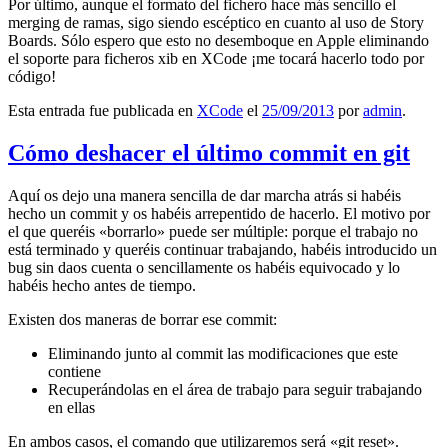
Por último, aunque el formato del fichero hace más sencillo el
merging de ramas, sigo siendo escéptico en cuanto al uso de Story
Boards. Sólo espero que esto no desemboque en Apple eliminando
el soporte para ficheros xib en XCode ¡me tocará hacerlo todo por
código!
Esta entrada fue publicada en
XCode
el
25/09/2013
por
admin
.
Cómo deshacer el último commit en git
Aquí os dejo una manera sencilla de dar marcha atrás si habéis
hecho un commit y os habéis arrepentido de hacerlo. El motivo por
el que queréis «borrarlo» puede ser múltiple: porque el trabajo no
está terminado y queréis continuar trabajando, habéis introducido un
bug sin daos cuenta o sencillamente os habéis equivocado y lo
habéis hecho antes de tiempo.
Existen dos maneras de borrar ese commit:
Eliminando junto al commit las modificaciones que este
contiene
Recuperándolas en el área de trabajo para seguir trabajando
en ellas
En ambos casos, el comando que utilizaremos será «git reset».