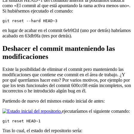
La sintaxis HEAD~1 del comando anterior la podríamos traducir
como «El commit al que está apuntando la rama activa menos uno».
Si hubiésemos ejecutado el comando:
git reset --hard HEAD~3
en lugar de acabar en el commit 6eb9f2d (uno por detrás) habríamos
acabado en 63db9fa (tres por detrás).
Deshacer el commit manteniendo las
modificaciones
Existe la posibilidad de eliminar el commit pero manteniendo las
modificaciones que contiene ese commit en el área de trabajo. ¿Y
por qué querríamos hacer esto? Por varios motivos, por ejemplo por
que los tests funcionales del commit 600cc08 están incompletos, son
incorrectos o he introducido algún bug en él.
Partiendo de nuevo del mismos estado inicial de antes:
ejecutaríamos el siguiente comando:
git reset HEAD~1
Tras lo cual, el estado del repositorio sería: