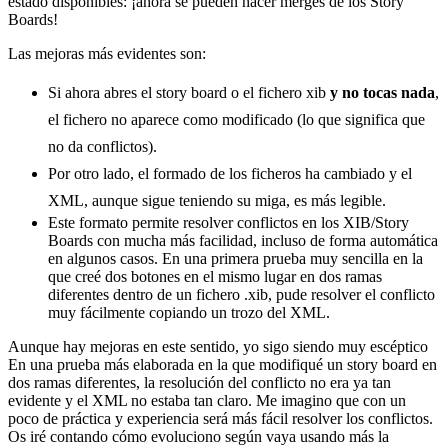
estado disponibles: ¡ahora se pueden hacer merges de los Story
Boards!
Las mejoras más evidentes son:
Si ahora abres el story board o el fichero xib
y no tocas nada
,
el fichero no aparece como modificado (lo que significa que
no da conflictos).
Por otro lado, el formado de los ficheros ha cambiado y el
XML, aunque sigue teniendo su miga, es más legible.
Este formato permite resolver conflictos en los XIB/Story
Boards con mucha más facilidad, incluso de forma automática
en algunos casos. En una primera prueba muy sencilla en la
que creé dos botones en el mismo lugar en dos ramas
diferentes dentro de un fichero .xib, pude resolver el conflicto
muy fácilmente copiando un trozo del XML.
Aunque hay mejoras en este sentido, yo sigo siendo muy escéptico
En una prueba más elaborada en la que modifiqué un story board en
dos ramas diferentes, la resolución del conflicto no era ya tan
evidente y el XML no estaba tan claro. Me imagino que con un
poco de práctica y experiencia será más fácil resolver los conflictos.
Os iré contando cómo evoluciono según vaya usando más la