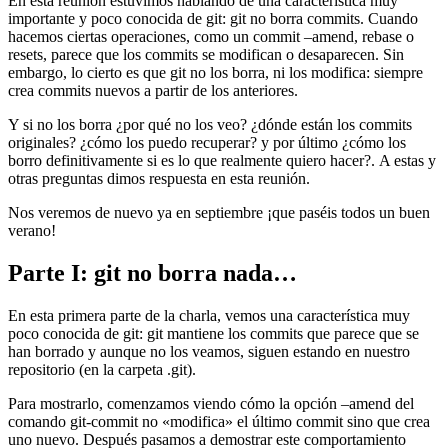
En esta reunión estuvimos hablando de una característica muy
importante y poco conocida de git: git no borra commits. Cuando
hacemos ciertas operaciones, como un commit –amend, rebase o
resets, parece que los commits se modifican o desaparecen. Sin
embargo, lo cierto es que git no los borra, ni los modifica: siempre
crea commits nuevos a partir de los anteriores.
Y si no los borra ¿por qué no los veo? ¿dónde están los commits
originales? ¿cómo los puedo recuperar? y por último ¿cómo los
borro definitivamente si es lo que realmente quiero hacer?. A estas y
otras preguntas dimos respuesta en esta reunión.
Nos veremos de nuevo ya en septiembre ¡que paséis todos un buen
verano!
Parte I: git no borra nada…
En esta primera parte de la charla, vemos una característica muy
poco conocida de git: git mantiene los commits que parece que se
han borrado y aunque no los veamos, siguen estando en nuestro
repositorio (en la carpeta .git).
Para mostrarlo, comenzamos viendo cómo la opción –amend del
comando git-commit no «modifica» el último commit sino que crea
uno nuevo. Después pasamos a demostrar este comportamiento