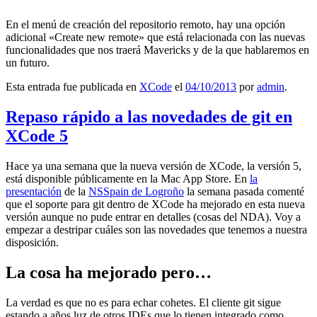
En el menú de creación del repositorio remoto, hay una opción
adicional «Create new remote» que está relacionada con las nuevas
funcionalidades que nos traerá Mavericks y de la que hablaremos en
un futuro.
Esta entrada fue publicada en
XCode
el
04/10/2013
por
admin
.
Repaso rápido a las novedades de git en
XCode 5
Hace ya una semana que la nueva versión de XCode, la versión 5,
está disponible públicamente en la Mac App Store. En
la
presentación
de la
NSSpain de Logroño
la semana pasada comenté
que el soporte para git dentro de XCode ha mejorado en esta nueva
versión aunque no pude entrar en detalles (cosas del NDA). Voy a
empezar a destripar cuáles son las novedades que tenemos a nuestra
disposición.
La cosa ha mejorado pero…
La verdad es que no es para echar cohetes. El cliente git sigue
estando a años luz de otros IDEs que lo tienen integrado como