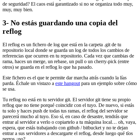
de seguridad? El caos está garantizado si no se organiza todo muy,
muy, muy bien.
3- No estás guardando una copia del
reflog
El reflog es un fichero de log que está en la carpeta .git de tu
repositorio local donde se guarda un log de todos los cambios de
referencias que ocurren en tu repositorio. Cada vez que cambias de
rama, haces un merge, un rebase, un pull o un cherry-pick (entre
otros) se guarda en el reflog lo que ha pasado.
Este fichero es el que te permite dar marcha atrás cuando la lías
parda. Échale un vistazo a
este hangout
para un ejemplo sobre cómo
se usa.
Tu reflog no está en tu servidor git. El servidor git tiene su propio
reflog que no tiene porqué coincidir con el tuyo. De nuevo, si estás
tu solo y haces push de todas tus ramas, el reflog del servidor se
parecerá mucho al tuyo. Eso sí, en caso de desastre, tendrás que
entrar al servidor a verlo o copiartelo a tu máquina local… oh, vaya,
espera, que estás trabajando con github / bitbucket y no te dejan
entrar a sus servidores a descargarte el reflog, desde luego qué tíos
perros ¿no?.