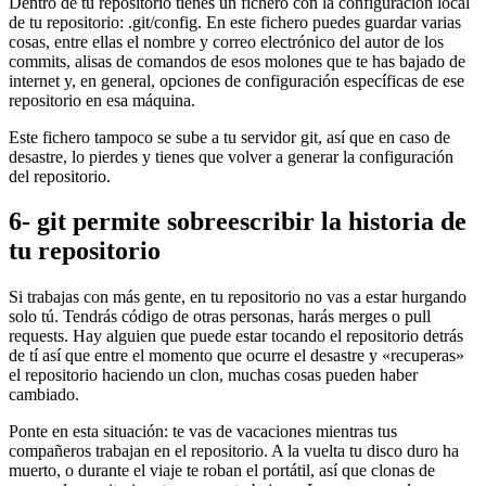
Dentro de tu repositorio tienes un fichero con la configuración local
de tu repositorio: .git/config. En este fichero puedes guardar varias
cosas, entre ellas el nombre y correo electrónico del autor de los
commits, alisas de comandos de esos molones que te has bajado de
internet y, en general, opciones de configuración específicas de ese
repositorio en esa máquina.
Este fichero tampoco se sube a tu servidor git, así que en caso de
desastre, lo pierdes y tienes que volver a generar la configuración
del repositorio.
6- git permite sobreescribir la historia de
tu repositorio
Si trabajas con más gente, en tu repositorio no vas a estar hurgando
solo tú. Tendrás código de otras personas, harás merges o pull
requests. Hay alguien que puede estar tocando el repositorio detrás
de tí así que entre el momento que ocurre el desastre y «recuperas»
el repositorio haciendo un clon, muchas cosas pueden haber
cambiado.
Ponte en esta situación: te vas de vacaciones mientras tus
compañeros trabajan en el repositorio. A la vuelta tu disco duro ha
muerto, o durante el viaje te roban el portátil, así que clonas de