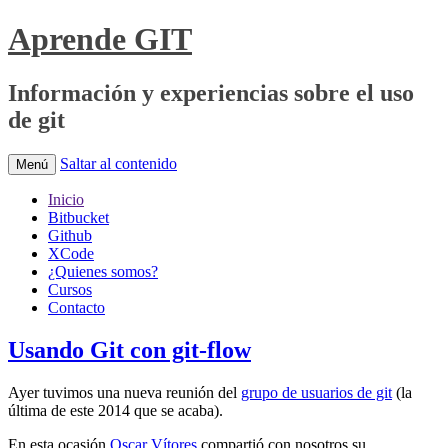
Aprende GIT
Información y experiencias sobre el uso
de git
Saltar al contenido
Menú
Inicio
Bitbucket
Github
XCode
¿Quienes somos?
Cursos
Contacto
Usando Git con git-flow
Ayer tuvimos una nueva reunión del
grupo de usuarios de git
(la
última de este 2014 que se acaba).
En esta ocasión
Oscar Vítores
compartió con nosotros su