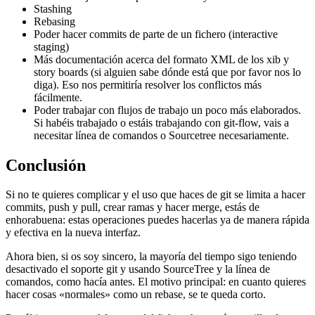
Stashing
Rebasing
Poder hacer commits de parte de un fichero (interactive
staging)
Más documentación acerca del formato XML de los xib y
story boards (si alguien sabe dónde está que por favor nos lo
diga). Eso nos permitiría resolver los conflictos más
fácilmente.
Poder trabajar con flujos de trabajo un poco más elaborados.
Si habéis trabajado o estáis trabajando con git-flow, vais a
necesitar línea de comandos o Sourcetree necesariamente.
Conclusión
Si no te quieres complicar y el uso que haces de git se limita a hacer
commits, push y pull, crear ramas y hacer merge, estás de
enhorabuena: estas operaciones puedes hacerlas ya de manera rápida
y efectiva en la nueva interfaz.
Ahora bien, si os soy sincero, la mayoría del tiempo sigo teniendo
desactivado el soporte git y usando SourceTree y la línea de
comandos, como hacía antes. El motivo principal: en cuanto quieres
hacer cosas «normales» como un rebase, se te queda corto.