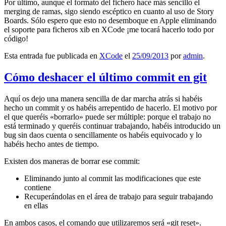
Por último, aunque el formato del fichero hace más sencillo el
merging de ramas, sigo siendo escéptico en cuanto al uso de Story
Boards. Sólo espero que esto no desemboque en Apple eliminando
el soporte para ficheros xib en XCode ¡me tocará hacerlo todo por
código!
Esta entrada fue publicada en
XCode
el
25/09/2013
por
admin
.
Cómo deshacer el último commit en git
Aquí os dejo una manera sencilla de dar marcha atrás si habéis
hecho un commit y os habéis arrepentido de hacerlo. El motivo por
el que queréis «borrarlo» puede ser múltiple: porque el trabajo no
está terminado y queréis continuar trabajando, habéis introducido un
bug sin daos cuenta o sencillamente os habéis equivocado y lo
habéis hecho antes de tiempo.
Existen dos maneras de borrar ese commit:
Eliminando junto al commit las modificaciones que este
contiene
Recuperándolas en el área de trabajo para seguir trabajando
en ellas
En ambos casos, el comando que utilizaremos será «git reset».