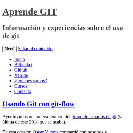
Aprende GIT
Información y experiencias sobre el uso
de git
Saltar al contenido
Menú
Inicio
Bitbucket
Github
XCode
¿Quienes somos?
Cursos
Contacto
Usando Git con git-flow
Ayer tuvimos una nueva reunión del
grupo de usuarios de git
(la
última de este 2014 que se acaba).
En esta ocasión
Oscar Vítores
compartió con nosotros su