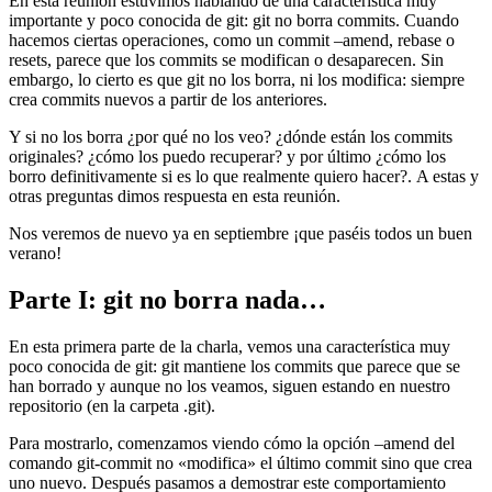
En esta reunión estuvimos hablando de una característica muy
importante y poco conocida de git: git no borra commits. Cuando
hacemos ciertas operaciones, como un commit –amend, rebase o
resets, parece que los commits se modifican o desaparecen. Sin
embargo, lo cierto es que git no los borra, ni los modifica: siempre
crea commits nuevos a partir de los anteriores.
Y si no los borra ¿por qué no los veo? ¿dónde están los commits
originales? ¿cómo los puedo recuperar? y por último ¿cómo los
borro definitivamente si es lo que realmente quiero hacer?. A estas y
otras preguntas dimos respuesta en esta reunión.
Nos veremos de nuevo ya en septiembre ¡que paséis todos un buen
verano!
Parte I: git no borra nada…
En esta primera parte de la charla, vemos una característica muy
poco conocida de git: git mantiene los commits que parece que se
han borrado y aunque no los veamos, siguen estando en nuestro
repositorio (en la carpeta .git).
Para mostrarlo, comenzamos viendo cómo la opción –amend del
comando git-commit no «modifica» el último commit sino que crea
uno nuevo. Después pasamos a demostrar este comportamiento