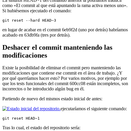
La sintaxis HEAD~1 del comando anterior la podríamos traducir
como «El commit al que está apuntando la rama activa menos uno».
Si hubiésemos ejecutado el comando:
git reset --hard HEAD~3
en lugar de acabar en el commit 6eb9f2d (uno por detrás) habríamos
acabado en 63db9fa (tres por detrás).
Deshacer el commit manteniendo las
modificaciones
Existe la posibilidad de eliminar el commit pero manteniendo las
modificaciones que contiene ese commit en el área de trabajo. ¿Y
por qué querríamos hacer esto? Por varios motivos, por ejemplo por
que los tests funcionales del commit 600cc08 están incompletos, son
incorrectos o he introducido algún bug en él.
Partiendo de nuevo del mismos estado inicial de antes:
ejecutaríamos el siguiente comando:
git reset HEAD~1
Tras lo cual, el estado del repositorio sería: