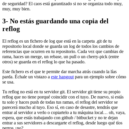
de seguridad? El caos está garantizado si no se organiza todo muy,
muy, muy bien.
3- No estás guardando una copia del
reflog
El reflog es un fichero de log que está en la carpeta .git de tu
repositorio local donde se guarda un log de todos los cambios de
referencias que ocurren en tu repositorio. Cada vez que cambias de
rama, haces un merge, un rebase, un pull o un cherry-pick (entre
otros) se guarda en el reflog lo que ha pasado.
Este fichero es el que te permite dar marcha atrás cuando la lías
parda. Échale un vistazo a
este hangout
para un ejemplo sobre cómo
se usa.
Tu reflog no está en tu servidor git. El servidor git tiene su propio
reflog que no tiene porqué coincidir con el tuyo. De nuevo, si estás
tu solo y haces push de todas tus ramas, el reflog del servidor se
parecerá mucho al tuyo. Eso sí, en caso de desastre, tendrás que
entrar al servidor a verlo o copiartelo a tu máquina local… oh, vaya,
espera, que estás trabajando con github / bitbucket y no te dejan
entrar a sus servidores a descargarte el reflog, desde luego qué tíos
perros ¿no?.