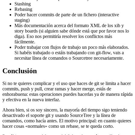
Stashing
Rebasing
Poder hacer commits de parte de un fichero (interactive
staging)
Más documentación acerca del formato XML de los xib y
story boards (si alguien sabe dónde está que por favor nos lo
diga). Eso nos permitiría resolver los conflictos más
fácilmente.
Poder trabajar con flujos de trabajo un poco más elaborados.
Si habéis trabajado o estáis trabajando con git-flow, vais a
necesitar línea de comandos o Sourcetree necesariamente.
Conclusión
Si no te quieres complicar y el uso que haces de git se limita a hacer
commits, push y pull, crear ramas y hacer merge, estás de
enhorabuena: estas operaciones puedes hacerlas ya de manera rápida
y efectiva en la nueva interfaz.
Ahora bien, si os soy sincero, la mayoría del tiempo sigo teniendo
desactivado el soporte git y usando SourceTree y la línea de
comandos, como hacía antes. El motivo principal: en cuanto quieres
hacer cosas «normales» como un rebase, se te queda corto.