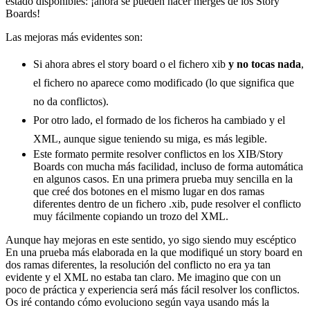
estado disponibles: ¡ahora se pueden hacer merges de los Story
Boards!
Las mejoras más evidentes son:
Si ahora abres el story board o el fichero xib
y no tocas nada
,
el fichero no aparece como modificado (lo que significa que
no da conflictos).
Por otro lado, el formado de los ficheros ha cambiado y el
XML, aunque sigue teniendo su miga, es más legible.
Este formato permite resolver conflictos en los XIB/Story
Boards con mucha más facilidad, incluso de forma automática
en algunos casos. En una primera prueba muy sencilla en la
que creé dos botones en el mismo lugar en dos ramas
diferentes dentro de un fichero .xib, pude resolver el conflicto
muy fácilmente copiando un trozo del XML.
Aunque hay mejoras en este sentido, yo sigo siendo muy escéptico
En una prueba más elaborada en la que modifiqué un story board en
dos ramas diferentes, la resolución del conflicto no era ya tan
evidente y el XML no estaba tan claro. Me imagino que con un
poco de práctica y experiencia será más fácil resolver los conflictos.
Os iré contando cómo evoluciono según vaya usando más la