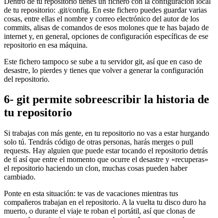
Dentro de tu repositorio tienes un fichero con la configuración local
de tu repositorio: .git/config. En este fichero puedes guardar varias
cosas, entre ellas el nombre y correo electrónico del autor de los
commits, alisas de comandos de esos molones que te has bajado de
internet y, en general, opciones de configuración específicas de ese
repositorio en esa máquina.
Este fichero tampoco se sube a tu servidor git, así que en caso de
desastre, lo pierdes y tienes que volver a generar la configuración
del repositorio.
6- git permite sobreescribir la historia de
tu repositorio
Si trabajas con más gente, en tu repositorio no vas a estar hurgando
solo tú. Tendrás código de otras personas, harás merges o pull
requests. Hay alguien que puede estar tocando el repositorio detrás
de tí así que entre el momento que ocurre el desastre y «recuperas»
el repositorio haciendo un clon, muchas cosas pueden haber
cambiado.
Ponte en esta situación: te vas de vacaciones mientras tus
compañeros trabajan en el repositorio. A la vuelta tu disco duro ha
muerto, o durante el viaje te roban el portátil, así que clonas de