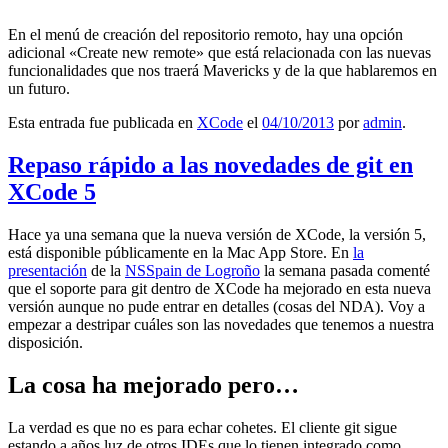
En el menú de creación del repositorio remoto, hay una opción
adicional «Create new remote» que está relacionada con las nuevas
funcionalidades que nos traerá Mavericks y de la que hablaremos en
un futuro.
Esta entrada fue publicada en
XCode
el
04/10/2013
por
admin
.
Repaso rápido a las novedades de git en
XCode 5
Hace ya una semana que la nueva versión de XCode, la versión 5,
está disponible públicamente en la Mac App Store. En
la
presentación
de la
NSSpain de Logroño
la semana pasada comenté
que el soporte para git dentro de XCode ha mejorado en esta nueva
versión aunque no pude entrar en detalles (cosas del NDA). Voy a
empezar a destripar cuáles son las novedades que tenemos a nuestra
disposición.
La cosa ha mejorado pero…
La verdad es que no es para echar cohetes. El cliente git sigue
estando a años luz de otros IDEs que lo tienen integrado como