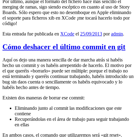
Por último, aunque el formato del fichero hace más sencillo el
merging de ramas, sigo siendo escéptico en cuanto al uso de Story
Boards. Sólo espero que esto no desemboque en Apple eliminando
el soporte para ficheros xib en XCode ¡me tocará hacerlo todo por
código!
Esta entrada fue publicada en
XCode
el
25/09/2013
por
admin
.
Cómo deshacer el último commit en git
Aquí os dejo una manera sencilla de dar marcha atrás si habéis
hecho un commit y os habéis arrepentido de hacerlo. El motivo por
el que queréis «borrarlo» puede ser múltiple: porque el trabajo no
está terminado y queréis continuar trabajando, habéis introducido un
bug sin daos cuenta o sencillamente os habéis equivocado y lo
habéis hecho antes de tiempo.
Existen dos maneras de borrar ese commit:
Eliminando junto al commit las modificaciones que este
contiene
Recuperándolas en el área de trabajo para seguir trabajando
en ellas
En ambos casos, el comando que utilizaremos será «git reset».