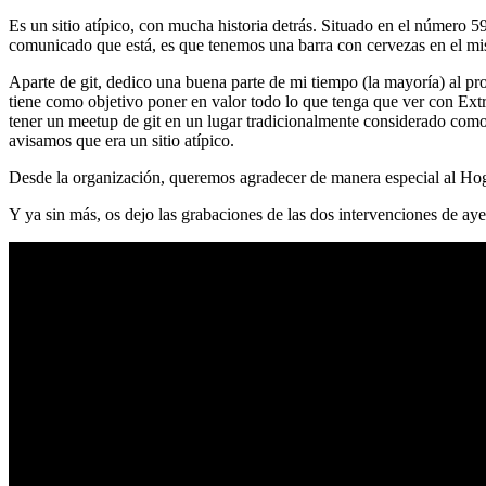
Es un sitio atípico, con mucha historia detrás. Situado en el número 5
comunicado que está, es que tenemos una barra con cervezas en el mi
Aparte de git, dedico una buena parte de mi tiempo (la mayoría) al
tiene como objetivo poner en valor todo lo que tenga que ver con Ex
tener un meetup de git en un lugar tradicionalmente considerado como 
avisamos que era un sitio atípico.
Desde la organización, queremos agradecer de manera especial al Hog
Y ya sin más, os dejo las grabaciones de las dos intervenciones de aye