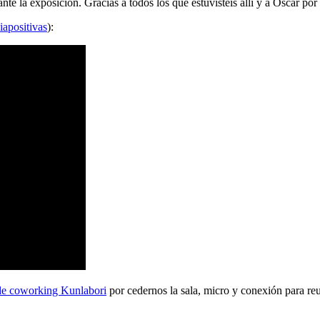
 la exposición. Gracias a todos los que estuvisteis allí y a Oscar por 
iapositivas
):
de coworking Kunlabori
por cedernos la sala, micro y conexión para reu