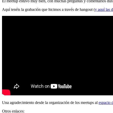
El meetup estuvo muy bien, con muchas preguntas y comentarios durante
Aquí tenéis la grabación que hicimos a través de hangout (
y aquí las d
Una agradecimiento desde la organización de los meetups al
espacio 
Otros enlaces: