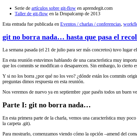
Serie de
artículos sobre git-flow
en aprendegit.com
Taller de git-flow
en la Drupalcamp de 2013
Esta entrada fue publicada en
Eventos / charlas / conferencias
,
workf
git no borra nada… hasta que pasa el reco
La semana pasada (el 21 de julio para ser más concretos) tuvo lugar e
En esta reunión estuvimos hablando de una característica muy import
que los commits se modifican o desaparecen. Sin embargo, lo cierto es 
Y si no los borra ¿por qué no los veo? ¿dónde están los commits origi
preguntas dimos respuesta en esta reunión.
Nos veremos de nuevo ya en septiembre ¡que paséis todos un buen v
Parte I: git no borra nada…
En esta primera parte de la charla, vemos una característica muy poco
la carpeta .git).
Para mostrarlo, comenzamos viendo cómo la opción –amend del coma