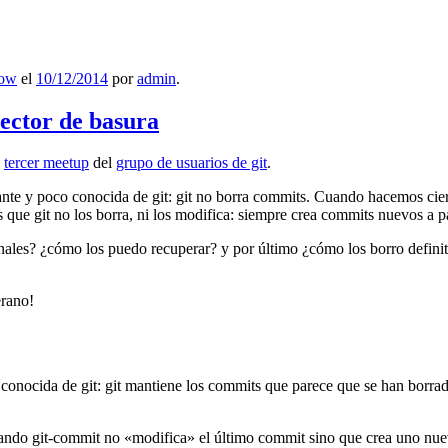
low
el
10/12/2014
por
admin
.
lector de basura
l
tercer meetup
del
grupo de usuarios de git
.
ante y poco conocida de git: git no borra commits. Cuando hacemos cie
que git no los borra, ni los modifica: siempre crea commits nuevos a par
nales? ¿cómo los puedo recuperar? y por último ¿cómo los borro definiti
erano!
 conocida de git: git mantiene los commits que parece que se han borra
ndo git-commit no «modifica» el último commit sino que crea uno nu