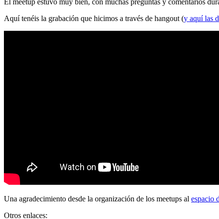
El meetup estuvo muy bien, con muchas preguntas y comentarios durante
Aquí tenéis la grabación que hicimos a través de hangout (
y aquí las d
Una agradecimiento desde la organización de los meetups al
espacio 
Otros enlaces: