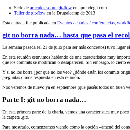
Serie de
artículos sobre git-flow
en aprendegit.com
Taller de git-flow
en la Drupalcamp de 2013
Esta entrada fue publicada en
Eventos / charlas / conferencias
,
workf
git no borra nada… hasta que pasa el reco
La semana pasada (el 21 de julio para ser más concretos) tuvo lugar e
En esta reunión estuvimos hablando de una característica muy import
que los commits se modifican o desaparecen. Sin embargo, lo cierto es 
Y si no los borra ¿por qué no los veo? ¿dónde están los commits origi
preguntas dimos respuesta en esta reunión.
Nos veremos de nuevo ya en septiembre ¡que paséis todos un buen v
Parte I: git no borra nada…
En esta primera parte de la charla, vemos una característica muy poco
la carpeta .git).
Para mostrarlo, comenzamos viendo cómo la opción –amend del coma