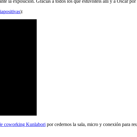
 la exposición. Gracias a todos los que estuvisteis allí y a Oscar por 
iapositivas
):
de coworking Kunlabori
por cedernos la sala, micro y conexión para reu