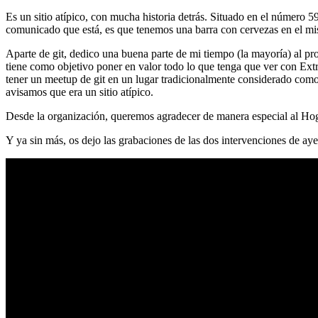
Es un sitio atípico, con mucha historia detrás. Situado en el número 5
comunicado que está, es que tenemos una barra con cervezas en el mi
Aparte de git, dedico una buena parte de mi tiempo (la mayoría) al
tiene como objetivo poner en valor todo lo que tenga que ver con Ex
tener un meetup de git en un lugar tradicionalmente considerado como 
avisamos que era un sitio atípico.
Desde la organización, queremos agradecer de manera especial al Hog
Y ya sin más, os dejo las grabaciones de las dos intervenciones de aye