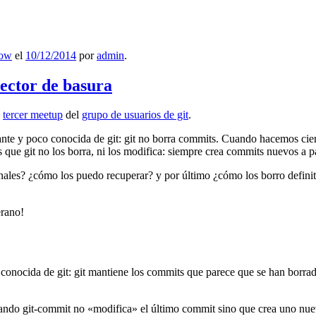
low
el
10/12/2014
por
admin
.
lector de basura
l
tercer meetup
del
grupo de usuarios de git
.
ante y poco conocida de git: git no borra commits. Cuando hacemos cie
que git no los borra, ni los modifica: siempre crea commits nuevos a par
nales? ¿cómo los puedo recuperar? y por último ¿cómo los borro definiti
erano!
 conocida de git: git mantiene los commits que parece que se han borra
ndo git-commit no «modifica» el último commit sino que crea uno nu